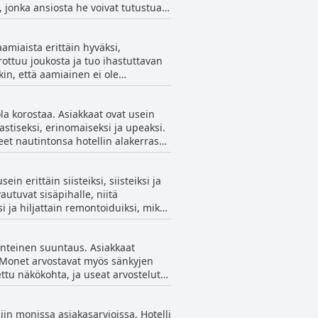
a, jonka ansiosta he voivat tutustua
 helposti saatavilla, mikä lisää
amiaista erittäin hyväksi,
e, mainiten hyvin hoidetut tilat ja
erottuu joukosta ja tuo ihastuttavan
ä pääsystä paikallisiin palveluihin,
in, että aamiainen ei ole
hotelli vastaa matkailijoiden
elut mainitsevat, että aamiainen,
ola korostaa. Asiakkaat ovat usein
iksi mehua, kahvia, leivonnaisia,
astiseksi, erinomaiseksi ja upeaksi.
 positiivinen, ja monet pitävät
itiivinen palaute koskee sekä
ainti ja ystävällinen palvelu.
a, mukaan lukien erilaisia leipiä,
n erittäin siisteiksi, siisteiksi ja
utuvat sisäpihalle, niitä
en korkealaatuisiin, hyvin
 ja hiljattain remontoiduiksi, mikä
suljettu ja illalliskokemuksissa on
uolesta, mikä tekee siitä
sta huolimatta huoneet ovat
yönteinen suuntaus. Asiakkaat
vin organisoitu luonne saavat
. Monet arvostavat myös sänkyjen
ettu näkökohta, ja useat arvostelut
odotuksia, jotka etsivät
avia". Satunnaisesti oli myös
iin monissa asiakasarvioissa. Hotelli
olimatta yleinen mielipide viittaa