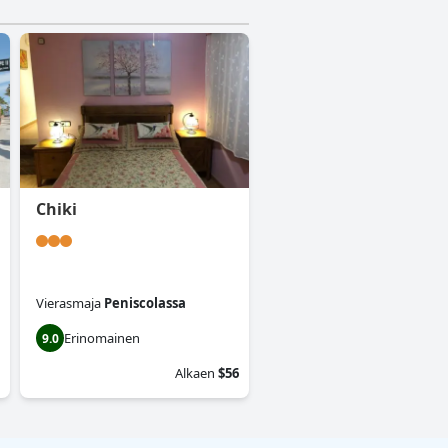
Chiki
Vierasmaja
Peniscolassa
Erinomainen
9.0
Alkaen
$56