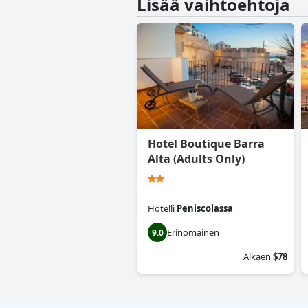
Lisää vaihtoehtoja
Hotel Boutique Barra
Alta (Adults Only)
Hotelli
Peniscolassa
Erinomainen
9.0
Alkaen
$78