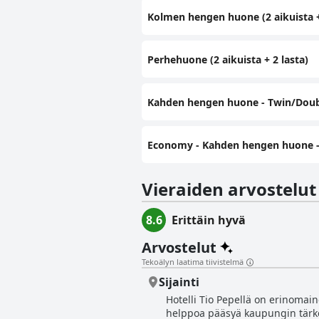
Kolmen hengen huone (2 aikuista +
Perhehuone (2 aikuista + 2 lasta)
Kahden hengen huone - Twin/Dou
Economy - Kahden hengen huone -
Vieraiden arvostelut
8.6
Erittäin hyvä
Arvostelut
Tekoälyn laatima tiivistelmä
Sijainti
Hotelli Tio Pepellä on erinomaine
helppoa pääsyä kaupungin tärkeimp