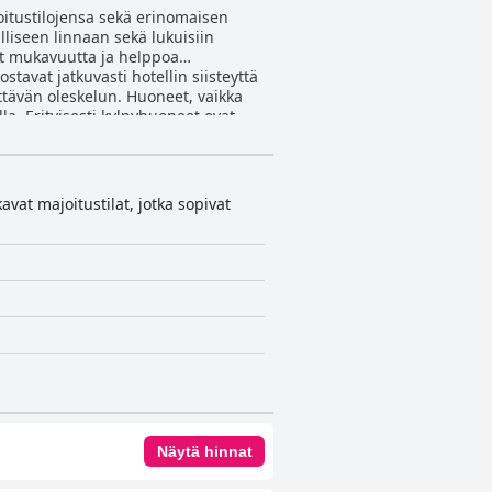
joitustilojensa sekä erinomaisen
lliseen linnaan sekä lukuisiin
vät mukavuutta ja helppoa
yttävän oleskelun. Huoneet, vaikka
la. Erityisesti kylpyhuoneet ovat
väksi ja herkulliseksi, ja se sisältää
 ja miellyttävää palvelua, jota
avat majoitustilat, jotka sopivat
eistä kokonaisvaltaista
sijainti lähellä useita rantoja
rityisesti perheet pitävät hotellia
iian kovana. Näistä pienistä
ukavan nukkumiskokemuksen.
llään, ystävällisellä
 suositeltavan valinnan Peñiscolan
Näytä hinnat