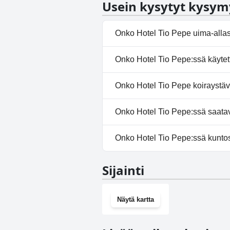
Usein kysytyt kysym
tekee siitä kiitettävän valinnan 
Onko Hotel Tio Pepe uima-alla
Ei, Hotel Tio Pepe ei ole uima-a
Onko Hotel Tio Pepe:ssä käytet
Ei, Hotel Tio Pepe ei tarjoa kyl
Onko Hotel Tio Pepe koiraystäv
Ei, Hotel Tio Pepe ei salli koiria
Onko Hotel Tio Pepe:ssä saatavi
Ei, Hotel Tio Pepe ei tarjoa py
Onko Hotel Tio Pepe:ssä kunto
Ei, Hotel Tio Pepe ei ole kuntos
Sijainti
Näytä kartta