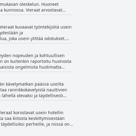
lle mukavan oleskelun. Huoneet
ssa kunnossa. Vieraat arvostavat
avuutta että miellyttävän ympäristön.
 ilmastoinnin ja hyvän lämpimän
Vieraat kuvaavat työntekijöitä usein
vista kokemusta hotellissa.
yydestään ja
västä vastineesta rahalle. Kaiken
a, joka usein ylittää odotukset.
avaisen palvelun vuoksi.
 poikkeuksellisesta huolenpidon ja
hteyden nopeuden ja kohtuullisen
 vieraanvaraisen asenteensa vuoksi,
an on kuitenkin raportoitu huonosta
nnaisista ongelmista huolimatta
tevän kävelymatkan päässä useilta
taa rannikkokävelyistä nauttivien
ähellä olevaksi ja täydellisesti
oille, jotka haluavat viettää
arjoaa erittäin suotuisan ympäristön
Vieraat korostavat usein hotellin
a saa kiitosta keskittymisestään
dellisiksi perheille, ja niissä on
n jatkuvasti perhelomille, mikä