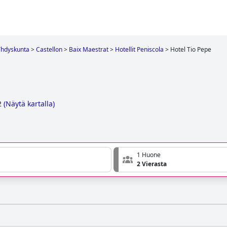
Yhdyskunta
>
Castellon
>
Baix Maestrat
>
Hotellit Peniscola
>
Hotel Tio Pepe
2
(
Näytä kartalla
)
1 Huone
2 Vierasta