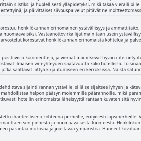
ttäin siistiksi ja huolellisesti ylläpidetyksi, mikä takaa vierailijoi
iskokemukseen Hotel Tio Pepessä.
jestettyinä, ja päivittäiset siivouspalvelut pitävät ne moitteettoma
tia, lähellä ravintoloita, baareja ja rantoja, mikä tarjoaa sekä muk
mauttavat huoneiden mukavuudesta, huomioiden mukavuudet, kuten
korostuu henkilökunnan erinomainen ystävällisyys ja ammattitaito. 
tävälliseksi ja avuliaaksi, mikä edesauttaa yleisesti ottaen positii
si ja huomaavaisiksi. Vastaanottovirkailijat mainitaan usein ystävällis
ta vastaanoton portaiden kanssa huolimatta hotelli saa kiitosta hy
rvostelut korostavat henkilökunnan erinomaista kohtelua ja palvelu
tellaan sen erinomaisen siisteyden, erinomaisen sijainnin ja huoma
ja avuliaasta käytöksestään. Kaiken kaikkiaan Hotelli Tio Pepen henkilökunta tekee
in huomaavaisella ja avuliaalla palvelullaan, ja monet huomauttavat
ti positiivisia kommentteja, ja vieraat mainitsevat hyvän internety
in henkilökuntaa suositellaan lämpimästi heidän ammattitaitonsa ja
stavat ilmaisen wifi-yhteyden saatavuutta koko hotellissa. Toisina
itiivisesti asiakaskokemukseen.
, jotka saattavat liittyä kirjautumiseen eri kerroksissa. Näistä satu
i tarjoaa luotettavan wifi-palvelun.
adehdittava sijainti rannan ystäville, sillä se sijaitsee lyhyen ja kä
ti mahdollistaa helpon pääsyn molemmille päärannoille, mikä paran
kuvasti hotellin erinomaista läheisyyttä rantaan kuvaten sitä hyvin l
sää myös sen vetovoimaa, tehden siitä ihanteellisen valinnan vierailij
aiken kaikkiaan hotellin strateginen sijoittelu lähelle eri rantoja t
stettu ihanteellisena kohteena perheille, erityisesti lapsiperheille. 
uomauttaen sen pienestä ja huomaavaisesta luonteesta. Henkilökunt
leen parantaa mukavaa ja joustavaa ympäristöä. Huoneet kuvataan täy
iivista palautetta, sillä se on sekä siisti että
touttavaa oleskelua. Kaiken kaikkiaan hotelli Tio Pepeä suositellaa