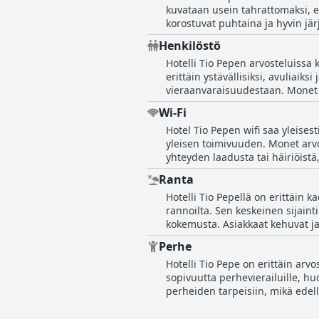
kuvataan usein tahrattomaksi, eri
suurelta osin mukavaan nukkum
korostuvat puhtaina ja hyvin jär
myös hotellin erinomaista sijain
Henkilöstö
Siisteyden ohella vieraat huo
Hotelli Tio Pepen arvosteluissa 
veden. Henkilökunta mainitaan ys
erittäin ystävällisiksi, avuliaik
Vähäisistä esteettömyysongelmis
vieraanvaraisuudestaan. Monet a
kaikkiaan Hotel Tio Pepeä suosi
Myös johto ja omistajat saavat kiitosta viehättävästä 
Wi-Fi
jatkuvasti vaikutuksen vieraisi
Hotel Tio Pepen wifi saa yleises
ystävällisyyden tasosta. Hotell
yleisen toimivuuden. Monet arvo
mikä vaikuttaa merkittävästi pos
yhteyden laadusta tai häiriöistä
yleinen mielipide on, että hotell
Ranta
Hotelli Tio Pepellä on erittäin k
rannoilta. Sen keskeinen sijain
kokemusta. Asiakkaat kehuvat jat
sijoitetuksi. Hotellin siisteys li
Perhe
runsaasti aikaa meren äärellä. K
Hotelli Tio Pepe on erittäin arvo
rantalomalle.
sopivuutta perhevierailuille, h
perheiden tarpeisiin, mikä edel
erityisesti lapsiperheille räätälöityjä vaihtoehtoja. Hotellin sijainti saa myös posit
rauhallinen, mikä edesauttaa ren