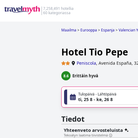
7,258,491 hotellia
60 kategoriassa
Maailma
>
Eurooppa
>
Espanja
>
Valencian 
Hotel Tio Pepe
Peniscola
,
Avenida España, 3
Erittäin hyvä
8.6
Tulopäivä - Lähtöpäivä
ti, 25 8 - ke, 26 8
Tiedot
Yhteenveto arvosteluista
Tekoälyn laatima tiivistelmä