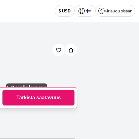
Kirjaudu sisään
$ USD
+
3 valokuvaa
Tarkista saatavuus