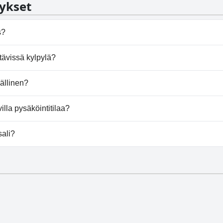
ykset
niille, jotka etsivät perhekeskeistä lomaa.
s?
llasta.
tävissä kylpylä?
pylää.
ällinen?
.
lla pysäköintitilaa?
säköintimahdollisuutta.
sali?
alia.