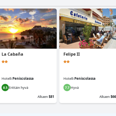
La Cabaña
Felipe II
Hotelli
Peniscolassa
Hotelli
Peniscolassa
Erittäin hyvä
Hyvä
8.5
7.7
Alkaen
$81
Alkaen
$66