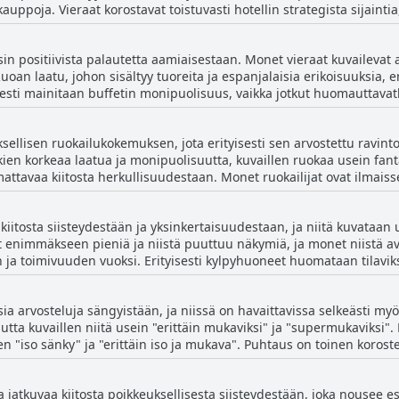
 kauppoja. Vieraat korostavat toistuvasti hotellin strategista sijainti
annalle muutamassa minuutissa. Pysäköintimahdollisuudet ovat myös
in positiivista palautetta aamiaisestaan. Monet vieraat kuvailevat a
skelua. Vieraat arvostavat hotellin tarjoamaa hyvää vastinetta rahall
uoan laatu, johon sisältyy tuoreita ja espanjalaisia erikoisuuksia, 
tka haluavat nauttia kulttuurimatkailusta, rantaelämästä ja käteväst
sti mainitaan buffetin monipuolisuus, vaikka jotkut huomauttavatk
teellinen. Olipa kyseessä lyhyt pysähdys tai pidempi oleskelu, tämä 
raat arvostavat runsaita ja reiluja annoksia sekä ystävällisen
keisyyttä ja helppoa saavutettavuutta.
rjoilija Vanessan, tarjoamaa miellyttävää kokemusta. Useat arvost
ksellisen ruokailukokemuksen, jota erityisesti sen arvostettu ravint
isinaan vailla vaihtelua, on riittävä, herkullinen ja sisältää esimerk
okien korkeaa laatua ja monipuolisuutta, kuvaillen ruokaa usein fant
estaan. Monet ruokailijat ovat ilmaisseet nautintonsa hotellin alakerrassa
arannetusta tarjonnasta. Yleinen mielipide on kuitenkin edelleen
tkut jopa suosittelevat sitä ensisijaiseksi ruokailuvaihtoehdoksi. Pos
aisena aloituksena päivälle, jota täydentää hotellin erinomainen sij
ä buffetia, jossa on loistava valikoima sekä pääruokia että jälkiruoki
itosta siisteydestään ja yksinkertaisuudestaan, ja niitä kuvataan usei
ja kahviloita, monet asiakkaat ovat
t enimmäkseen pieniä ja niistä puuttuu näkymiä, ja monet niistä ava
ilukokemuksia riittävinä täyttämään kulinaariset odotuksensa, viitat
a toimivuuden vuoksi. Erityisesti kylpyhuoneet huomataan tilaviksi
terioihin. Vaikka muutamat mainitsevat ravintolan olevan toisinaan 
harkitut koristeet ja hyvin
leinen yksimielisyys pysyy vahvana Hotel Tio Pepen ruokatarjonnan p
eraat kokevat riittäviksi miellyttävään oleskeluun. Rajoitetusta tila
 jotka etsivät herkullisia aterioita oleskelunsa aikana.
sia arvosteluja sängyistään, ja niissä on havaittavissa selkeästi m
allisen ympäristön, joka edistää lepoa. Huoneiden viihtyisyys ja hy
utta kuvaillen niitä usein "erittäin mukaviksi" ja "supermukaviksi"
lista oleskeluaan. Kaiken kaikkiaan Hotel Tio Pepe tarjoaa hyvää vastinetta
n "iso sänky" ja "erittäin iso ja mukava". Puhtaus on toinen korost
 ja välttämättömät tilat vastaavat budjettitietoisten matkailijoiden 
 Jotkut asiakkaat mainitsivat
ää majoituskokemusta.
meistä patjoista tai päinvastoin sänkyjen olevan "kovia ja epämuk
a jatkuvaa kiitosta poikkeuksellisesta siisteydestään, joka nousee es
olivat liian pieniä kahdelle hengelle. Näistä pienistä ongelmista hu