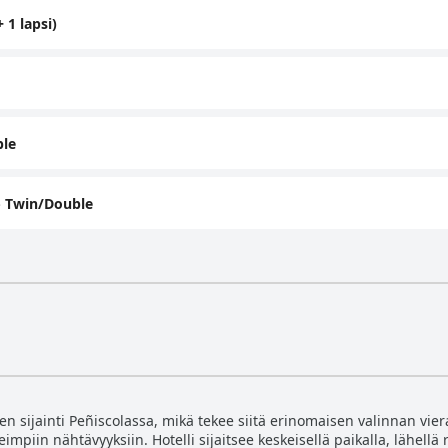
 1 lapsi)
ble
 Twin/Double
n sijainti Peñiscolassa, mikä tekee siitä erinomaisen valinnan vierail
iin nähtävyyksiin. Hotelli sijaitsee keskeisellä paikalla, lähellä r