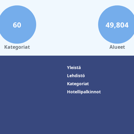
60
49,804
Kategoriat
Alueet
Yleistä
Lehdistö
Kategoriat
Hotellipalkinnot