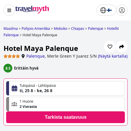
Maailma
>
Pohjois-Amerikka
>
Meksiko
>
Chiapas
>
Palenque
>
Hotellit
Palenque
>
Hotel Maya Palenque
Hotel Maya Palenque
Palenque
,
Merle Green Y Juarez S/N
(
Näytä kartalla
)
Erittäin hyvä
8.5
Tulopäivä - Lähtöpäivä
ti, 25 8 - ke, 26 8
1 Huone
2 Vierasta
Tarkista saatavuus