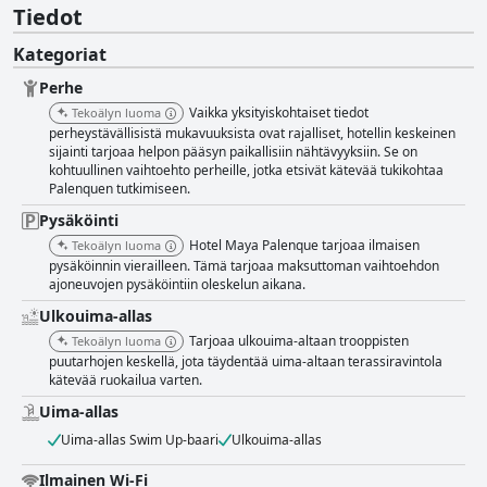
Tiedot
Kategoriat
Perhe
Vaikka yksityiskohtaiset tiedot
Tekoälyn luoma
perheystävällisistä mukavuuksista ovat rajalliset, hotellin keskeinen
sijainti tarjoaa helpon pääsyn paikallisiin nähtävyyksiin. Se on
kohtuullinen vaihtoehto perheille, jotka etsivät kätevää tukikohtaa
Palenquen tutkimiseen.
Pysäköinti
Hotel Maya Palenque tarjoaa ilmaisen
Tekoälyn luoma
pysäköinnin vierailleen. Tämä tarjoaa maksuttoman vaihtoehdon
ajoneuvojen pysäköintiin oleskelun aikana.
Ulkouima-allas
Tarjoaa ulkouima-altaan trooppisten
Tekoälyn luoma
puutarhojen keskellä, jota täydentää uima-altaan terassiravintola
kätevää ruokailua varten.
Uima-allas
Uima-allas Swim Up-baari
Ulkouima-allas
Ilmainen Wi-Fi