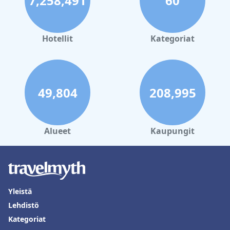
7,258,491
60
Hotellit
Kategoriat
49,804
208,995
Alueet
Kaupungit
Yleistä
Lehdistö
Kategoriat