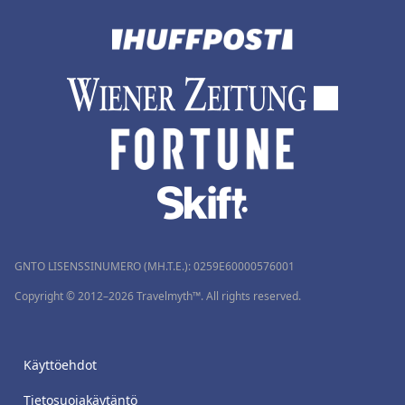
GNTO LISENSSINUMERO (MH.T.E.): 0259Ε60000576001
Copyright © 2012–2026 Travelmyth™. All rights reserved.
Käyttöehdot
Tietosuojakäytäntö