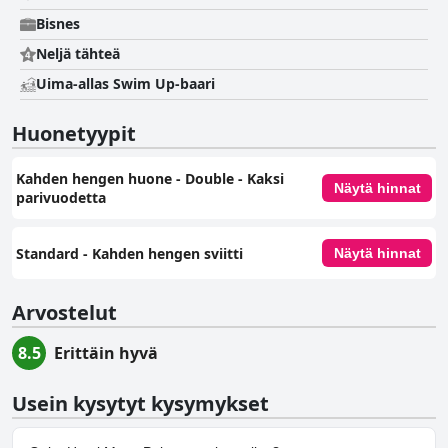
Bisnes
Neljä tähteä
Uima-allas Swim Up-baari
Huonetyypit
Kahden hengen huone - Double - Kaksi
Näytä hinnat
parivuodetta
Standard - Kahden hengen sviitti
Näytä hinnat
Arvostelut
8.5
Erittäin hyvä
Usein kysytyt kysymykset