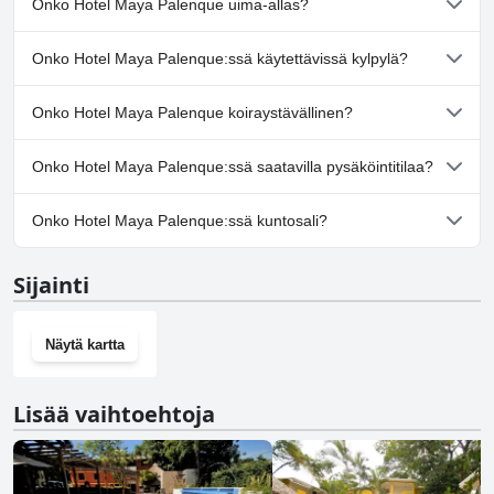
Onko Hotel Maya Palenque uima-allas?
Kyllä, Hotel Maya Palenque:ssä on uima-allas/altaita, jotka
Onko Hotel Maya Palenque:ssä käytettävissä kylpylä?
kuuluvat yhteen tai useampaan seuraavista luokista: Uima-allas
Swim Up-baari, Ulkouima-allas.
Ei, Hotel Maya Palenque ei tarjoa kylpylää.
Onko Hotel Maya Palenque koiraystävällinen?
Ei, Hotel Maya Palenque ei salli koiria.
Onko Hotel Maya Palenque:ssä saatavilla pysäköintitilaa?
Kyllä, Hotel Maya Palenque tarjoaa pysäköintimahdollisuuden.
Onko Hotel Maya Palenque:ssä kuntosali?
Ei, Hotel Maya Palenque ei ole kuntosalia.
Sijainti
Näytä kartta
Lisää vaihtoehtoja