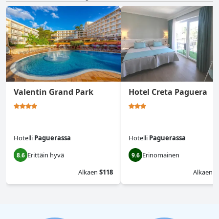
Valentin Grand Park
Hotel Creta Paguera
Hotelli
Paguerassa
Hotelli
Paguerassa
Erittäin hyvä
Erinomainen
8.6
9.6
Alkaen
$118
Alkaen
$