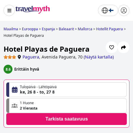
Maailma
>
Eurooppa
>
Espanja
>
Baleaarit
>
Mallorca
>
Hotellit Paguera
>
Hotel Playas de Paguera
Hotel Playas de Paguera
Paguera
,
Avenida Paguera, 70
(
Näytä kartalla
)
Erittäin hyvä
8.6
Tulopäivä - Lähtöpäivä
ke, 26 8 - to, 27 8
1 Huone
2 Vierasta
Tarkista saatavuus