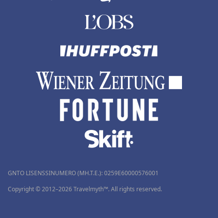
GNTO LISENSSINUMERO (MH.T.E.): 0259Ε60000576001
Copyright © 2012–2026 Travelmyth™. All rights reserved.