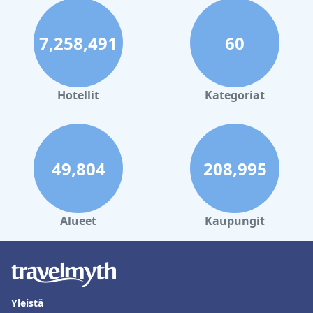
7,258,491
60
Hotellit
Kategoriat
49,804
208,995
Alueet
Kaupungit
Yleistä