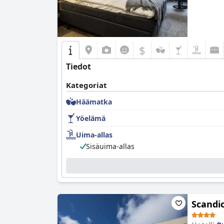
$
Tiedot
Kategoriat
Häämatka
Yöelämä
Uima-allas
Sisäuima-allas
Scandic