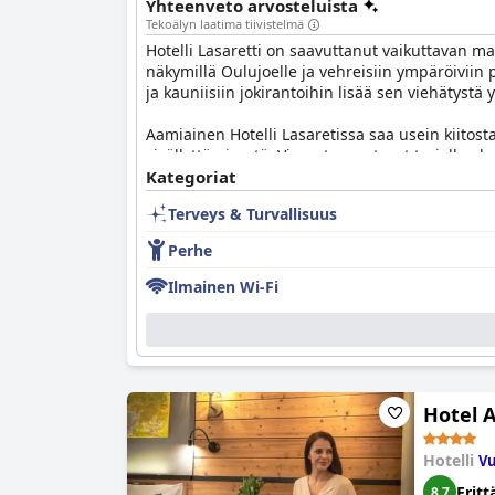
Yhteenveto arvosteluista
Tekoälyn laatima tiivistelmä
Hotelli Lasaretti on saavuttanut vaikuttavan ma
näkymillä Oulujoelle ja vehreisiin ympäröiviin p
ja kauniisiin jokirantoihin lisää sen viehäty
Aamiainen Hotelli Lasaretissa saa usein kiito
sisällyttämisestä. Vieraat arvostavat tarjolla 
parantaa joitain tuotteita, kuten munakokkeli
Kategoriat
keskimääräistä ketjuhotellia paremman laadun
Terveys & Turvallisuus
Illallinen hotellissa saa myös positiivista palaut
Perhe
joskin joskus hidasta, palvelua. Vaikka valikoi
ilmapiiri parantavat yleensä ruokailukokemust
Ilmainen Wi-Fi
Hotelli Lasaretin huoneet ovat laajalti arvost
historiaa. Vieraat nauttivat tilavuudesta ja ylel
kuvataan usein kodikkaaksi ja rauhalliseksi, v
mukavuuden lisäämiseksi.
Hotel A
Siisteys on hotellin vahvuus, ja vieraat kehuva
nurkissa, mutta yleinen mielipide on, että hotell
Hotelli
Vu
Hotelli Lasaretin henkilökuntaa korostetaan he
Eritt
8,7