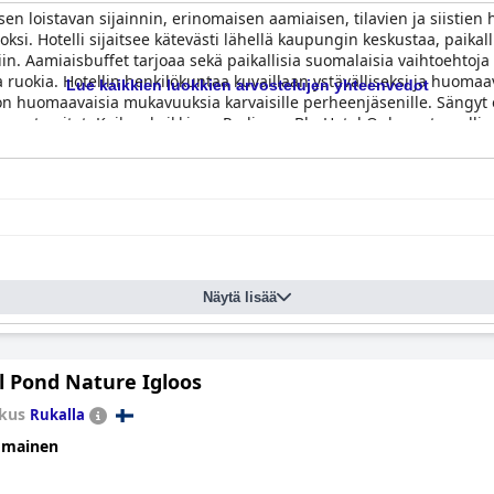
sen loistavan sijainnin, erinomaisen aamiaisen, tilavien ja siistien
i. Hotelli sijaitsee kätevästi lähellä kaupungin keskustaa, paikallisi
n. Aamiaisbuffet tarjoaa sekä paikallisia suomalaisia vaihtoehtoja
a ruokia. Hotellin henkilökuntaa kuvaillaan ystävälliseksi ja huomaa
Lue kaikkien luokkien arvostelujen yhteenvedot
 on huomaavaisia mukavuuksia karvaisille perheenjäsenille. Sängyt ov
anat peitot. Kaiken kaikkiaan Radisson Blu Hotel Oulu on turvallinen
isella palvelulla ja mukavuuksilla.
Näytä lisää
l Pond Nature Igloos
kus
Rukalla
omainen