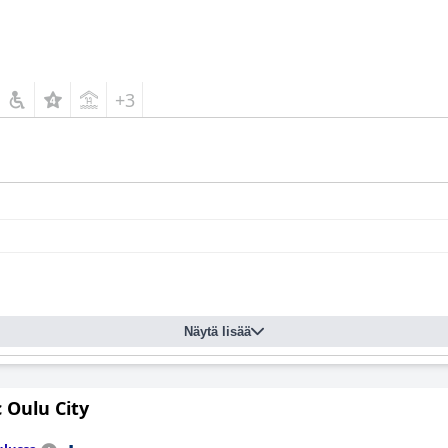
+3
Näytä lisää
 Oulu City