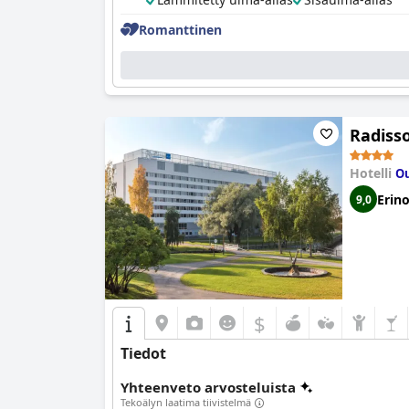
Romanttinen
Radisso
Hotelli
Ou
Erin
9,0
$
Tiedot
Yhteenveto arvosteluista
Tekoälyn laatima tiivistelmä