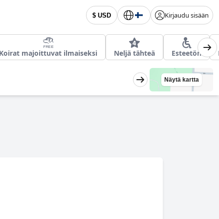
Kirjaudu sisään
$ USD
Koirat majoittuvat ilmaiseksi
Neljä tähteä
Esteetön
Näytä kartta