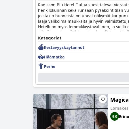
Radisson Blu Hotel Oulua suosittelevat vieraat 
henkilökunnan sekä runsaan pysäköintitilan vuoks
joistakin huoneista on upeat näkymät kaupunkii
laaja valikoima maukkaita ja hyvin valmistettuj
Hotelli on myös lemmikkiystävällinen, ja siellä
niissä on pehmeät lakanat, pehmeät tyynyt ja ih
etsivät puhdasta ja mukavaa majoitusta erinoma
Kategoriat
Kestävyyskäytännöt
Häämatka
Perhe
Magica
Lomakes
Erin
9,0