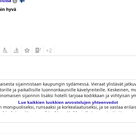
lussa
äin hyvä
+2
aisesta sijainnistaan kaupungin sydämessä. Vieraat ylistävät jatkuva
rille ja paikallisille luonnonkauniille kävelyreiteille. Keskeinen, m
nomaisen sijainnin lisäksi hotelli tarjoaa kodikkaan ja viihtyisän y
Lue kaikkien luokkien arvostelujen yhteenvedot
 monipuoliseksi, runsaaksi ja korkealaatuiseksi, ja se vastaa erilais
ekä gluteenittomia vaihtoehtoja. Vaikka jotkut vieraat pitivät aamiai
suutta ja tyytyväisyyttä.
puhtautta korostetaan. Huoneet huomataan mukaviksi, hiljaisiksi ja
ailuvälineillä. Vaikka joillakin vierailla oli pieniä ongelmia huone