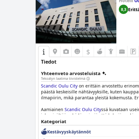
Hotelli
Ou
Eritt
8,3
$
Tiedot
Yhteenveto arvosteluista
Tekoälyn laatima tiivistelmä
Scandic Oulu City
on erittäin arvostettu erinom
päästä keskeisille nähtävyyksille, kuten kauppato
ilmapiirin, mikä parantaa yleistä kokemusta. Eri
Aamiainen
Scandic Oulu City
ssä kuvataan usein
joka sisältää sekä lämpimiä että kylmiä ruokia s
yksimielisyys korostaa aterian laatua, monipuoli
Kategoriat
Kestävyyskäytännöt
Vieraiden palautteessa huoneiden tilavuutta ja 
kuten ilmastoinnilla, mikroaaltouunilla ja ruok