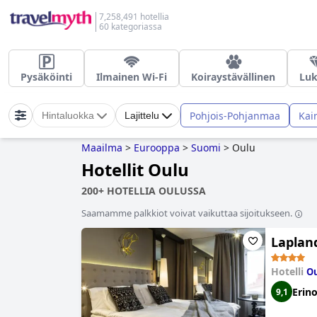
7,258,491 hotellia
60 kategoriassa
Pysäköinti
Ilmainen Wi-Fi
Koiraystävällinen
Luk
Pohjois-Pohjanmaa
Kai
Hintaluokka
Lajittelu
Maailma
>
Eurooppa
>
Suomi
>
Oulu
Hotellit Oulu
200+ HOTELLIA OULUSSA
Saamamme palkkiot voivat vaikuttaa sijoitukseen.
Laplan
Hotelli
Ou
Erin
9,1