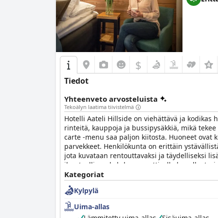
henkilökunta jättää positiivisen vaikutelman p
ystävällisyyttä kehutaan jatkuvasti.
WiFi hotellissa on yleensä luotettava ja nopea, v
sopivana lapsiystävällisten ruokavaihtoehtojen
sijaintiin tekevät siitä erinomaisen vaihtoehd
$
Vieraat kehuvat sängyt niiden mukavuudesta ja 
Tiedot
ylläpitää hyvän tasapainon neljän tähden hotell
matkailijoille. Vaikka joillakin alueilla, kute
Yhteenveto arvosteluista
kokemuksen.
Tekoälyn laatima tiivistelmä
Hotelli Lasaretti erottuu ainutlaatuisena boutique
Hotelli Aateli Hillside on viehättävä ja kodikas h
vetovoimaa tarjoten ikimuistoisen oleskelun niille
rinteitä, kauppoja ja bussipysäkkiä, mikä tekee si
mukavuuksilla Hotelli Lasaretti varmistaa, että v
carte -menu saa paljon kiitosta. Huoneet ovat kod
etsivät sekä mukavuutta että luonnetta.
parvekkeet. Henkilökunta on erittäin ystävälli
jota kuvataan rentouttavaksi ja täydelliseksi lisä
ihanteellinen kohde romanttiselle lomalle, tarjo
huippulaatuinen hotelli, joka täyttää kaikki tar
Kategoriat
Kylpylä
Uima-allas
Lämmitetty uima-allas
Sisäuima-allas