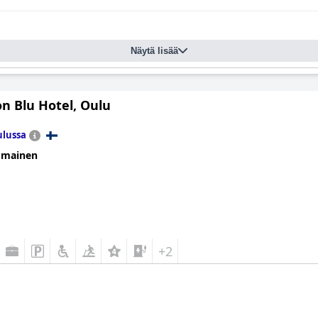
Näytä lisää
n Blu Hotel, Oulu
lussa
omainen
+2