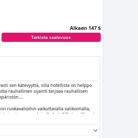
Alkaen 147 $
Tarkista saatavuus
sti sen kätevyyttä, sillä hotellista on helppo
utta rauhallinen sijainti tarjoaa rauhallisen
mpäristön.
iin ruokavalioihin vaikuttavalla valikoimalla,
starjontaa suomalaiselle hotellille tyypillisenä,
 varustetuiksi käytännöllisillä mukavuuksilla,
en melun ja satunnaisten puutteiden kanssa