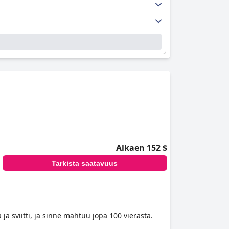
 huoneista ja yleisistä tiloista. Kehut koskevat
anotossa on harvoin mainintoja vähemmän
htaat tilat ja ylimääräiset pysäköintimaksut on
holittomia cocktaileja, sekä tilavia huoneita,
uttelevuutta perhemajoitukseen.
javaihtoehtoja tai huomauttavat sänkyjen olevan
Alkaen 152 $
Tarkista saatavuus
aamiaisvaihtoehdot, ystävällinen henkilökunta ja
 sviitti, ja sinne mahtuu jopa 100 vierasta.