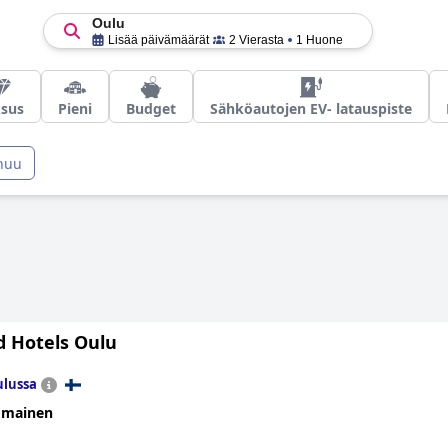
Oulu
Lisää päivämäärät
2 Vierasta
1 Huone
sus
Pieni
Budget
Sähköautojen EV- latauspiste
nuu
d Hotels Oulu
lussa
omainen