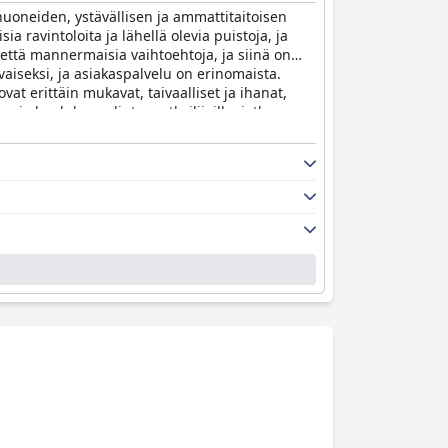
 huoneiden, ystävällisen ja ammattitaitoisen
a ravintoloita ja lähellä olevia puistoja, ja
 että mannermaisia vaihtoehtoja, ja siinä on
vaiseksi, ja asiakaspalvelu on erinomaista.
at erittäin mukavat, taivaalliset ja ihanat,
 ja laadukas valinta matkailijoille, jotka