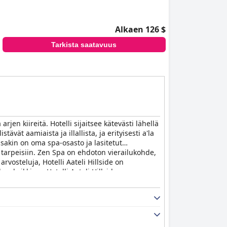
uolimatta henkilökunnan pätevyyttä ja
Alkaen 126 $
pävakaita yhteyksiä. Perheet pitävät hotellia
Tarkista saatavuus
inen ympäristö yhdistettynä hotellin kätevään
patjan kovuuden suhteen vaihtelevat. Hotelli
teettömyyden liikuntarajoitteisille
hotelli tarjoaa enimmäkseen ihastuttavan
isätilat ja historiallinen miljöö lisäävät sen
rjen kiireitä. Hotelli sijaitsee kätevästi lähellä
lisillä yksityiskohdilla ja laadukkailla
ävät aamiaista ja illallista, ja erityisesti a'la
 kiitettävän valinnan vierailijoille, jotka
issakin on oma spa-osasto ja lasitetut
 tarpeisiin. Zen Spa on ehdoton vierailukohde,
arvosteluja, Hotelli Aateli Hillside on
en kaikkiaan Hotelli Aateli Hillside on