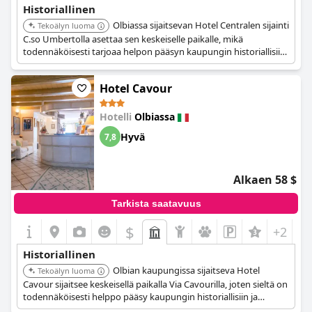
Historiallinen
Olbiassa sijaitsevan Hotel Centralen sijainti
Tekoälyn luoma
C.so Umbertolla asettaa sen keskeiselle paikalle, mikä
todennäköisesti tarjoaa helpon pääsyn kaupungin historiallisiin
ja kulttuurikohteisiin.
Hotel Cavour
Hotelli
Olbiassa
Hyvä
7,8
Alkaen 58 $
Tarkista saatavuus
$
+2
Historiallinen
Olbian kaupungissa sijaitseva Hotel
Tekoälyn luoma
Cavour sijaitsee keskeisellä paikalla Via Cavourilla, joten sieltä on
todennäköisesti helppo pääsy kaupungin historiallisiin ja
kulttuurikohteisiin.