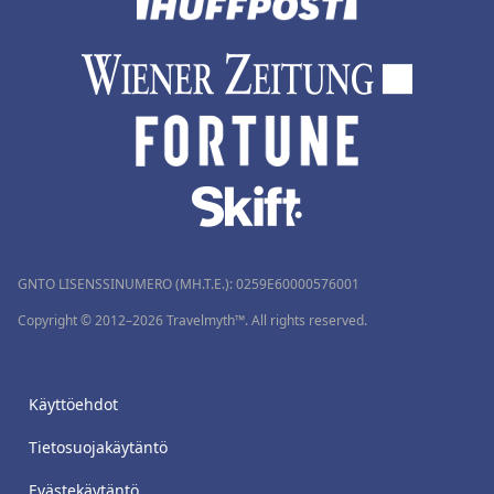
GNTO LISENSSINUMERO (MH.T.E.): 0259Ε60000576001
Copyright © 2012–2026 Travelmyth™. All rights reserved.
Käyttöehdot
Tietosuojakäytäntö
Evästekäytäntö