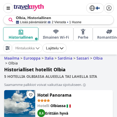
Olbia, Historiallinen
Lisää päivämäärät
2 Vierasta
1 Huone
Historiallinen
Ilmainen Wi-Fi
Perhe
Romanttin
Hintaluokka
Lajittelu
Maailma
>
Eurooppa
>
Italia
>
Sardinia
>
Sassari
>
Olbia
>
Olbia
Historialliset hotellit Olbia
5 HOTELLIA OLBIASSA ALUEELLA TAI LAHELLA SITA
Saamamme palkkiot voivat vaikuttaa sijoitukseen.
Hotel Panorama
Hotelli
Olbiassa
Erittäin hyvä
8,6