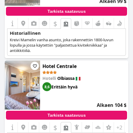
Alkaen 99 $
Tarkista saatavuus
$
Historiallinen
Kreivi Mamelin vanha asunto, joka rakennettiin 1800-luvun
lopulla ja jossa käytettiin "paljastettua kivitekniikkaa" ja
antiikkitiiliä.
Hotel Centrale
Hotelli
Olbiassa
Erittäin hyvä
8,6
Alkaen 104 $
Tarkista saatavuus
$
+2