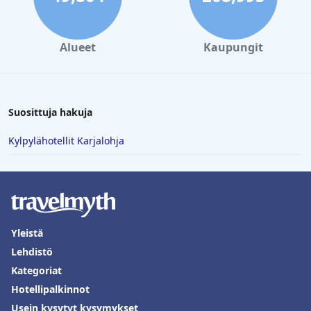
Alueet
Kaupungit
Suosittuja hakuja
Kylpylähotellit Karjalohja
Yleistä
Lehdistö
Kategoriat
Hotellipalkinnot
Usein kysytyt kysymykset