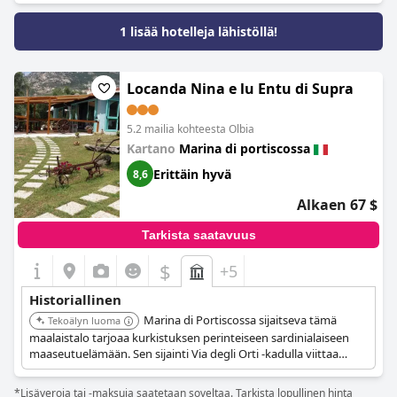
1 lisää hotelleja lähistöllä!
Locanda Nina e lu Entu di Supra
5.2 mailia kohteesta Olbia
Kartano
Marina di portiscossa
Erittäin hyvä
8,6
Alkaen 67 $
Tarkista saatavuus
$
+5
Historiallinen
Marina di Portiscossa sijaitseva tämä
Tekoälyn luoma
maalaistalo tarjoaa kurkistuksen perinteiseen sardinialaiseen
maaseutuelämään. Sen sijainti Via degli Orti -kadulla viittaa
maaseudun keskellä olevaan ympäristöön, joka tarjoaa
rauhallisen ja aidon kokemuksen.
*Lisäveroja tai -maksuja saatetaan soveltaa. Tarkista lopullinen hinta