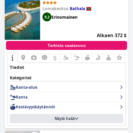
Lomakeskus
Bathala
Erinomainen
9,2
Alkaen 372 $
Tarkista saatavuus
$
Tiedot
Kategoriat
Ranta-alue
Ranta
Kestävyyskäytännöt
Näytä lisää