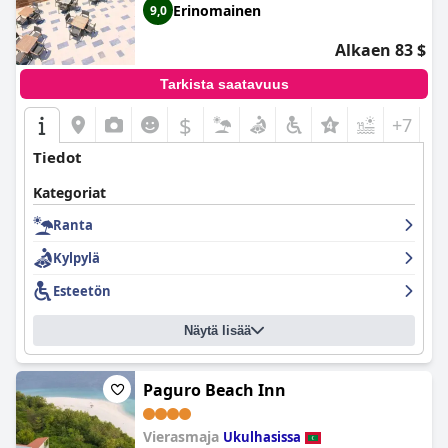
Erinomainen
9,0
Alkaen 83 $
Tarkista saatavuus
$
+7
Tiedot
Kategoriat
Ranta
Kylpylä
Esteetön
Näytä lisää
Paguro Beach Inn
Vierasmaja
Ukulhasissa