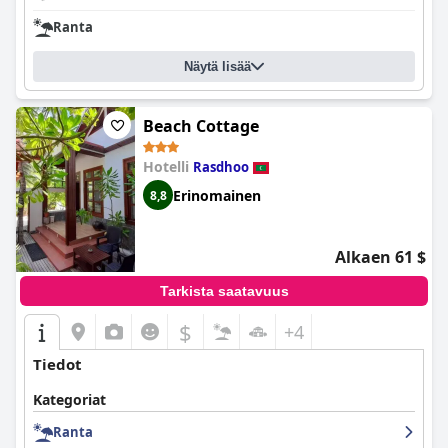
Ranta
Näytä lisää
Beach Cottage
Hotelli
Rasdhoo
Erinomainen
8,8
Alkaen 61 $
Tarkista saatavuus
$
+4
Tiedot
Kategoriat
Ranta