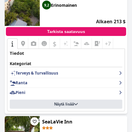
Erinomainen
9,2
Alkaen 213 $
Tarkista saatavuus
$
+7
Tiedot
Kategoriat
Terveys & Turvallisuus
Ranta
Pieni
Näytä lisää
SeaLaVie Inn