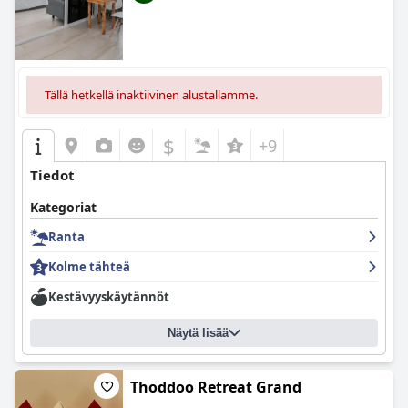
Tällä hetkellä inaktiivinen alustallamme.
$
+9
Tiedot
Kategoriat
Ranta
Kolme tähteä
Kestävyyskäytännöt
Näytä lisää
Thoddoo Retreat Grand