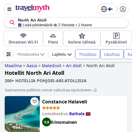
North Ari Atoll
Lisää päivämäärät
2 Vierasta
1 Huone
Ilmainen Wi-Fi
Pieni
Kolme tähteä
Pysäköinti
Thoddoo
Ukulhas
Ra
Hintaluokka
Lajittelu
Maailma
>
Aasia
>
Malediivit
>
Ari Atoll
>
North Ari Atoll
Hotellit North Ari Atoll
200+ HOTELLIA POHJOIS-ARI-ATOLLISSA
Saamamme palkkiot voivat vaikuttaa sijoitukseen.
Constance Halaveli
Lomakeskus
Bathala
Erinomainen
9,8