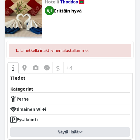
Hotelli
Thoddoo
Erittäin hyvä
8,1
Tällä hetkellä inaktiivinen alustallamme.
$
+4
Tiedot
Kategoriat
Perhe
Ilmainen Wi-Fi
Pysäköinti
Näytä lisää