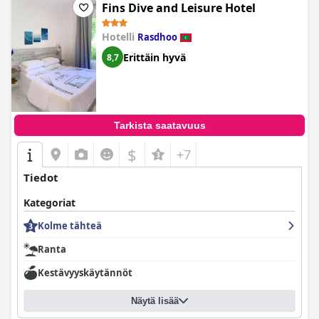
Fins Dive and Leisure Hotel
Hotelli
Rasdhoo
Erittäin hyvä
8,7
Tarkista saatavuus
$
+7
Tiedot
Kategoriat
Kolme tähteä
Ranta
Kestävyyskäytännöt
Näytä lisää