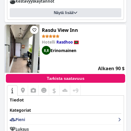
Kestävyyskäytännöt
Näytä lisää
Rasdu View Inn
Hotelli
Rasdhoo
Erinomainen
8,8
Alkaen 90 $
Tarkista saatavuus
$
+9
Tiedot
Kategoriat
Pieni
Luksus