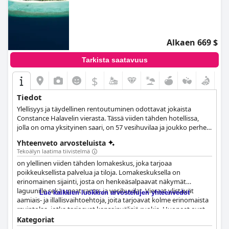
Alkaen 669 $
Tarkista saatavuus
$
Tiedot
Ylellisyys ja täydellinen rentoutuminen odottavat jokaista
Constance Halavelin vierasta. Tässä viiden tähden hotellissa,
jolla on oma yksityinen saari, on 57 vesihuvilaa ja joukko perhe-,
ranta- ja presidentin huviloita, jotka kaikki on tyylikkäästi
Yhteenveto arvosteluista
sisustettu ja täysin varustettu kaikilla ylellisillä mukavuuksilla,
Tekoälyn laatima tiivistelmä
joita vieraat saattavat tarvita. Käytettävissänne on loputtomasti
on ylellinen viiden tähden lomakeskus, joka tarjoaa
valkoista hiekkarantaa, yksityisiä äärettömiä uima-altaita,
poikkeuksellista palvelua ja tiloja. Lomakeskuksella on
hienoja ruokailumahdollisuuksia ja vehreää luontoa kaikkialla
erinomainen sijainti, josta on henkeäsalpaavat näkymät
ympärillänne, joten on varmaa, että vierailustanne tässä
laguunille sekä upeat ranta- ja vesihuvilat. Vieraat ylistävät
erinomaisessa hotellissa tulee yhtä yksityinen, rentouttava ja
Lue kaikkien luokkien arvostelujen yhteenvedot
aamiais- ja illallisvaihtoehtoja, joita tarjoavat kolme erinomaista
upea kuin kuvittelette sen olevan.
ravintolaa, jotka tarjoavat kansainvälisiä ruokia. Huoneet ovat
tilavia, siistejä ja mukavia, ja niissä on oma uima-allas ja kaunis
Kategoriat
sisustus. Henkilökunta on erinomaista, tarjoten