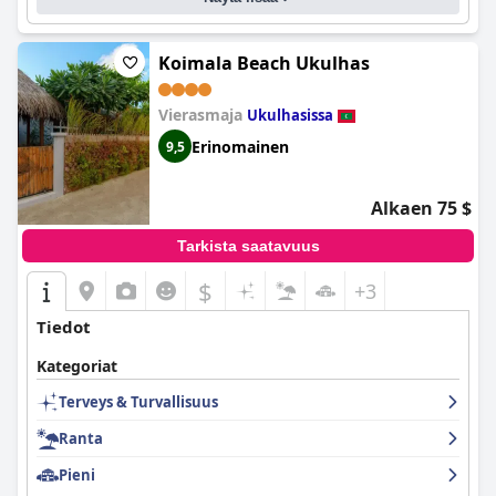
Koimala Beach Ukulhas
Vierasmaja
Ukulhasissa
Erinomainen
9,5
Alkaen 75 $
Tarkista saatavuus
$
+3
Tiedot
Kategoriat
Terveys & Turvallisuus
Ranta
Pieni