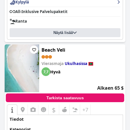
Kylpylä
All-Inklusive Palvelupaketit
Ranta
Näytä lisää
Beach Veli
Vierasmaja
Ukulhasissa
Hyvä
7,7
Alkaen 65 $
Tarkista saatavuus
$
+7
Tiedot
Kategoriat