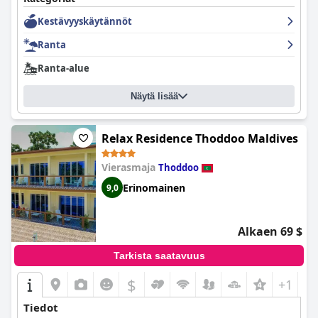
Kestävyyskäytännöt
Ranta
Ranta-alue
Näytä lisää
Relax Residence Thoddoo Maldives
Vierasmaja
Thoddoo
Erinomainen
9,0
Alkaen 69 $
Tarkista saatavuus
$
+1
Tiedot