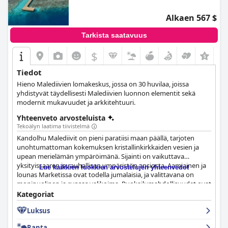
Alkaen 567 $
Tarkista saatavuus
$
Tiedot
Hieno Malediivien lomakeskus, jossa on 30 huvilaa, joissa
yhdistyvät täydellisesti Malediivien luonnon elementit sekä
modernit mukavuudet ja arkkitehtuuri.
Yhteenveto arvosteluista
Tekoälyn laatima tiivistelmä
Kandolhu Malediivit on pieni paratiisi maan päällä, tarjoten
unohtumattoman kokemuksen kristallinkirkkaiden vesien ja
upean merielämän ympäröimänä. Sijainti on vaikuttava
yksityissaaren ja rauhallisen ympäristön ansiosta. Aamiainen ja
Lue kaikkien luokkien arvostelujen yhteenvedot
lounas Marketissa ovat todella jumalaisia, ja valittavana on
monipuolinen ja runsas valikoima. Ruokailumahdollisuudet ovat
poikkeukselliset, sillä valittavana on viisi ravintolaa ja laaja
Kategoriat
valikoima kansainvälisiä keittiöitä. Huoneet ovat fantastisia ja
Luksus
erittäin siistejä, ja niistä on upeat merinäkymät sekä hyvin
varustetut mukavuudet. Henkilökunta on poikkeuksellista ja
Ranta