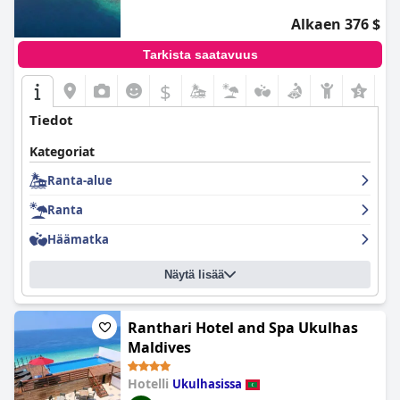
Alkaen 376 $
Tarkista saatavuus
$
Tiedot
Kategoriat
Ranta-alue
Ranta
Häämatka
Näytä lisää
Ranthari Hotel and Spa Ukulhas
Maldives
Hotelli
Ukulhasissa