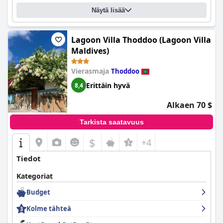
Näytä lisää
Lagoon Villa Thoddoo (Lagoon Villa
Maldives)
Vierasmaja
Thoddoo
Erittäin hyvä
8,4
Alkaen 70 $
Tarkista saatavuus
$
+4
Tiedot
Kategoriat
Budget
Kolme tähteä