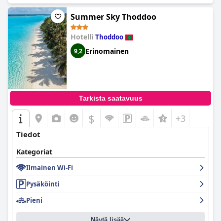
Summer Sky Thoddoo
Hotelli
Thoddoo
Erinomainen
9,2
Tarkista saatavuus
$
+3
Tiedot
Kategoriat
Ilmainen Wi-Fi
Pysäköinti
Pieni
Näytä lisää