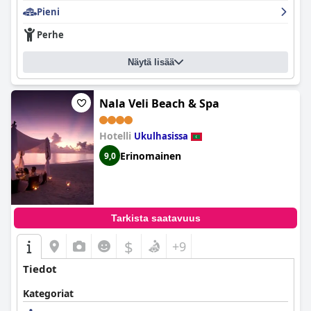
Pieni
Perhe
Näytä lisää
Nala Veli Beach & Spa
Hotelli
Ukulhasissa
Erinomainen
9,0
Tarkista saatavuus
$
+9
Tiedot
Kategoriat