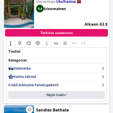
Vierasmaja
Ukulhasissa
Erinomainen
9,4
Alkaen 63 $
Tarkista saatavuus
$
+5
Tiedot
Kategoriat
Häämatka
Kolme tähteä
All-Inklusive Palvelupaketit
Näytä lisää
Sandies Bathala