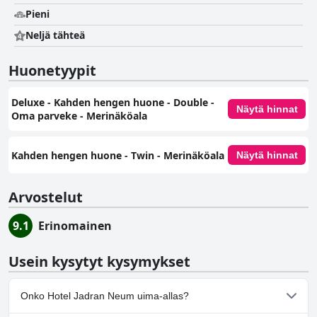
Pieni
Neljä tähteä
Huonetyypit
Deluxe - Kahden hengen huone - Double -
Näytä hinnat
Oma parveke - Merinäköala
Kahden hengen huone - Twin - Merinäköala
Näytä hinnat
Arvostelut
9.1
Erinomainen
Usein kysytyt kysymykset
Onko Hotel Jadran Neum uima-allas?