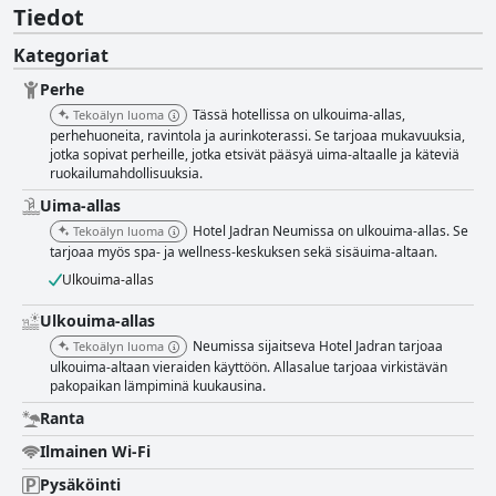
Tiedot
Kategoriat
Perhe
Tässä hotellissa on ulkouima-allas,
Tekoälyn luoma
perhehuoneita, ravintola ja aurinkoterassi. Se tarjoaa mukavuuksia,
jotka sopivat perheille, jotka etsivät pääsyä uima-altaalle ja käteviä
ruokailumahdollisuuksia.
Uima-allas
Hotel Jadran Neumissa on ulkouima-allas. Se
Tekoälyn luoma
tarjoaa myös spa- ja wellness-keskuksen sekä sisäuima-altaan.
Ulkouima-allas
Ulkouima-allas
Neumissa sijaitseva Hotel Jadran tarjoaa
Tekoälyn luoma
ulkouima-altaan vieraiden käyttöön. Allasalue tarjoaa virkistävän
pakopaikan lämpiminä kuukausina.
Ranta
Ilmainen Wi-Fi
Pysäköinti