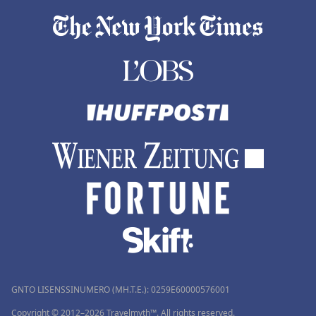
GNTO LISENSSINUMERO (MH.T.E.): 0259Ε60000576001
Copyright © 2012–2026 Travelmyth™. All rights reserved.