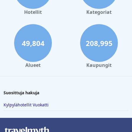
Hotellit
Kategoriat
49,804
208,995
Alueet
Kaupungit
Suosittuja hakuja
Kylpylähotellit Vuokatti