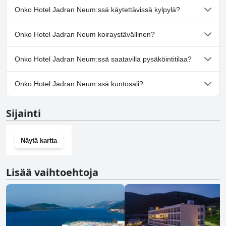
Kyllä, Hotel Jadran Neum:ssä on uima-allas/altaita, jotka kuuluvat
Onko Hotel Jadran Neum:ssä käytettävissä kylpylä?
yhteen tai useampaan seuraavista luokista: Ulkouima-allas.
Ei, Hotel Jadran Neum ei tarjoa kylpylää.
Onko Hotel Jadran Neum koiraystävällinen?
Ei, Hotel Jadran Neum ei salli koiria.
Onko Hotel Jadran Neum:ssä saatavilla pysäköintitilaa?
Kyllä, Hotel Jadran Neum tarjoaa pysäköintimahdollisuuden.
Onko Hotel Jadran Neum:ssä kuntosali?
Ei, Hotel Jadran Neum ei ole kuntosalia.
Sijainti
Näytä kartta
Lisää vaihtoehtoja