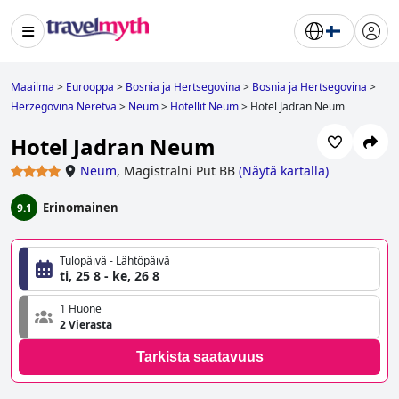
Maailma
>
Eurooppa
>
Bosnia ja Hertsegovina
>
Bosnia ja Hertsegovina
>
Herzegovina Neretva
>
Neum
>
Hotellit Neum
>
Hotel Jadran Neum
Hotel Jadran Neum
Neum
,
Magistralni Put BB
(
Näytä kartalla
)
Erinomainen
9.1
Tulopäivä - Lähtöpäivä
ti, 25 8 - ke, 26 8
1 Huone
2 Vierasta
Tarkista saatavuus