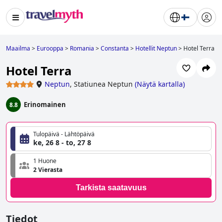
Maailma
>
Eurooppa
>
Romania
>
Constanta
>
Hotellit Neptun
>
Hotel Terra
Hotel Terra
Neptun
,
Statiunea Neptun
(
Näytä kartalla
)
Erinomainen
8.8
Tulopäivä - Lähtöpäivä
ke, 26 8 - to, 27 8
1 Huone
2 Vierasta
Tarkista saatavuus
Tiedot