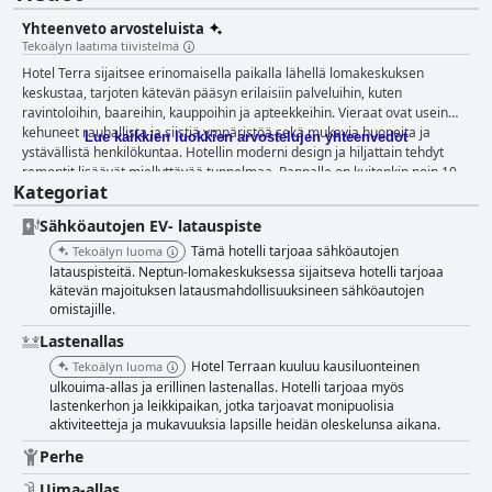
Yhteenveto arvosteluista
Tekoälyn laatima tiivistelmä
Hotel Terra sijaitsee erinomaisella paikalla lähellä lomakeskuksen
keskustaa, tarjoten kätevän pääsyn erilaisiin palveluihin, kuten
ravintoloihin, baareihin, kauppoihin ja apteekkeihin. Vieraat ovat usein
kehuneet rauhallista ja siistiä ympäristöä sekä mukavia huoneita ja
Lue kaikkien luokkien arvostelujen yhteenvedot
ystävällistä henkilökuntaa. Hotellin moderni design ja hiljattain tehdyt
remontit lisäävät miellyttävää tunnelmaa. Rannalle on kuitenkin noin 10–
Kategoriat
15 minuutin kävelymatka, jonka jotkut vieraat kokivat epämukavaksi,
vaikka toiset arvostivatkin liikuntaa. Monet päättivät nauttia hotellin
Sähköautojen EV- latauspiste
mukavuuksista, erityisesti allasalueesta, joka on hyvin hoidettu ja sisältää
lastenaltaan ja allasbaarin. Aamiaisesta Hotel Terrassa on vaihtelevia
Tämä hotelli tarjoaa sähköautojen
Tekoälyn luoma
arvioita. Monet vieraat arvostivat laajaa valikoimaa, johon kuului
latauspisteitä. Neptun-lomakeskuksessa sijaitseva hotelli tarjoaa
sesongin hedelmiä, leivonnaisia ja laadukasta kahvia. Jotkut kuitenkin
kätevän majoituksen latausmahdollisuuksineen sähköautojen
omistajille.
kokivat, että aamiainen ei vastannut neljän tähden hotellin tasoa johtuen
rajallisesta valikoimasta ja toistuvista tarjonnasta ruuhka-aikoina. Samoin
Lastenallas
illallinen herätti erilaisia mielipiteitä. Jotkut nauttivat monipuolisista
Hotel Terraan kuuluu kausiluonteinen
Tekoälyn luoma
vaihtoehdoista ja miellyttävästä ravintolan tunnelmasta, kun taas toiset
ulkouima-allas ja erillinen lastenallas. Hotelli tarjoaa myös
kritisoivat ruoan laatua ja vertasivat sitä epäsuotuisasti sairaalaruokaan.
lastenkerhon ja leikkipaikan, jotka tarjoavat monipuolisia
Vieraat huomauttivat myös, että täysin toimivan ravintolan puuttuminen
aktiviteetteja ja mukavuuksia lapsille heidän oleskelunsa aikana.
lounaan ja illallisen osalta pakotti heidät tutkimaan lähialueen
ruokailumahdollisuuksia. Hotel Terran huoneet ovat yhdistelmä modernia
Perhe
eleganssia ja siisteyttä, vaikka koko voi olla haittapuoli, erityisesti
perheille. Vaikka jotkut huoneet ovat tilavia ja hyvin kalustettuja, toiset
Uima-allas