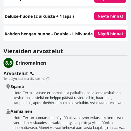
Deluxe-huone (2 aikuista + 1 lapsi)
Näytä hinnat
Kahden hengen huone - Double - Lisävuode
Näytä hinnat
Vieraiden arvostelut
8.8
Erinomainen
Arvostelut
Tekoälyn laatima tiivistelmä
Sijainti
Hotel Terra sijaitsee erinomaisella paikalla lähellä lomakeskuksen
keskustaa, ja sieltä on helppo päästä ravintoloihin, baareihin,
kauppoihin, apteekkeihin ja muihin palveluihin. Asiakkaat arvostivat
rauhallista ja siistiä ympäristöä sekä mukavia huoneita ja ystävällistä
Aamiainen
henkilökuntaa. Hotelliin on helppo päästä ja siellä on runsaasti
parkkitilaa, vaikka jotkut ovatkin huomanneet meneillään olevia
Hotel Terran aamiaisesta näyttää olevan hyvin erilaisia kokemuksia
remontteja ja satunnaisia pysäköintiongelmia. Houkuttelevasta
vieraiden keskuudessa, vaikka tiettyjä aspekteja ylistetäänkin
keskeisestä sijainnistaan huolimatta monet vierailijat mainitsivat,
huomattavasti. Monet vieraat kehuvat aamiaista laajaksi, runsaaksi