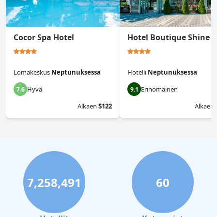
Cocor Spa Hotel
Hotel Boutique Shine
Lomakeskus
Neptunuksessa
Hotelli
Neptunuksessa
Hyvä
Erinomainen
7.6
9.1
Alkaen
$122
Alkaen
7,258,491
60