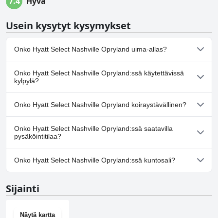
7.4
Hyvä
Usein kysytyt kysymykset
Onko Hyatt Select Nashville Opryland uima-allas?
Kyllä, Hyatt Select Nashville Opryland:ssä on uima-allas/altaita,
Onko Hyatt Select Nashville Opryland:ssä käytettävissä
jotka kuuluvat yhteen tai useampaan seuraavista luokista:
kylpylä?
Ulkouima-allas.
Ei, Hyatt Select Nashville Opryland ei tarjoa kylpylää.
Onko Hyatt Select Nashville Opryland koiraystävällinen?
Ei, Hyatt Select Nashville Opryland ei salli koiria.
Onko Hyatt Select Nashville Opryland:ssä saatavilla
pysäköintitilaa?
Kyllä, Hyatt Select Nashville Opryland tarjoaa
Onko Hyatt Select Nashville Opryland:ssä kuntosali?
pysäköintimahdollisuuden.
Kyllä, Hyatt Select Nashville Opryland on kuntosali.
Sijainti
Näytä kartta