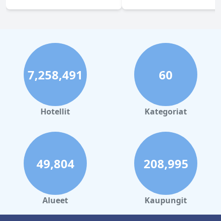
7,258,491
60
Hotellit
Kategoriat
49,804
208,995
Alueet
Kaupungit