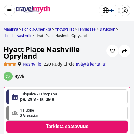
Maailma
>
Pohjois-Amerikka
>
Yhdysvallat
>
Tennessee
>
Davidson
>
Hotellit Nashville
>
Hyatt Place Nashville Opryland
Hyatt Place Nashville
Opryland
Nashville
,
220 Rudy Circle
(
Näytä kartalla
)
Hyvä
7.4
Tulopäivä - Lähtöpäivä
pe, 28 8 - la, 29 8
1 Huone
2 Vierasta
Tarkista saatavuus