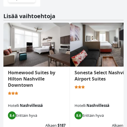
Lisää vaihtoehtoja
Homewood Suites by
Sonesta Select Nashvil
Hilton Nashville
Airport Suites
Downtown
Hotelli
Nashvillessä
Hotelli
Nashvillessä
Erittäin hyvä
Erittäin hyvä
8.4
8.6
Alkaen
$187
Alkaen
$