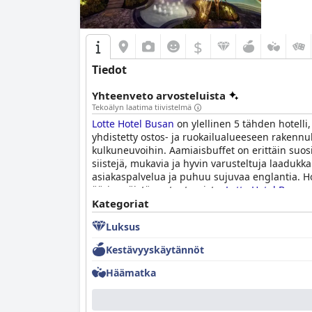
$
Tiedot
Yhteenveto arvosteluista
Tekoälyn laatima tiivistelmä
Lotte Hotel Busan
on ylellinen 5 tähden hotelli,
yhdistetty ostos- ja ruokailualueeseen rakennu
kulkuneuvoihin. Aamiaisbuffet on erittäin suosit
siistejä, mukavia ja hyvin varusteltuja laadukka
asiakaspalvelua ja puhuu sujuvaa englantia. Hot
äärimmäistä rentoutumista.
Lotte Hotel Busan
erinomainen asiakaspalvelu. Hotelli sijaitsee täy
Kategoriat
kaikkiaan
Lotte Hotel Busan
on ylellinen ja ele
Luksus
Kestävyyskäytännöt
Häämatka