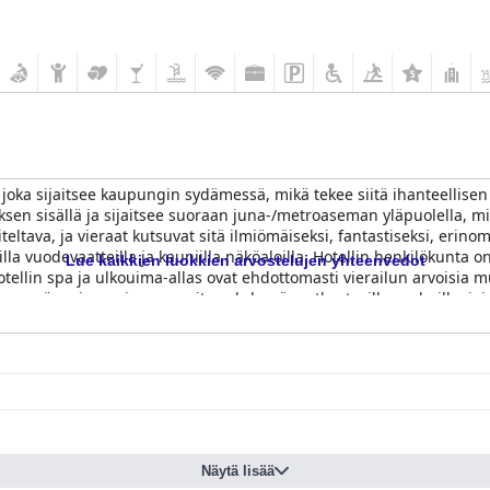
 joka sijaitsee kaupungin sydämessä, mikä tekee siitä ihanteellisen p
ksen sisällä ja sijaitsee suoraan juna-/metroaseman yläpuolella, 
eltava, ja vieraat kutsuvat sitä ilmiömäiseksi, fantastiseksi, erinom
illa vuodevaatteilla ja kauniilla näköaloilla. Hotellin henkilökunta o
Lue kaikkien luokkien arvostelujen yhteenvedot
ellin spa ja ulkouima-allas ovat ehdottomasti vierailun arvoisia muk
on myös erinomainen suositus yhdessä matkustaville perheille, jo
dellisellä paikalla niille, jotka etsivät jännittävää yöelämää, ympärö
gantti hotelli, joka ylittää odotukset ja saa vieraat tuntemaan olon
Näytä lisää