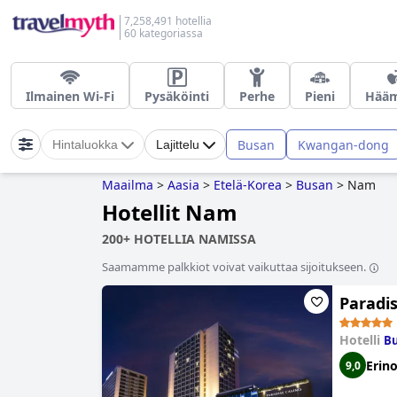
7,258,491 hotellia
60 kategoriassa
Ilmainen Wi-Fi
Pysäköinti
Perhe
Pieni
Hääm
Busan
Kwangan-dong
Hintaluokka
Lajittelu
Maailma
>
Aasia
>
Etelä-Korea
>
Busan
>
Nam
Hotellit Nam
200+ HOTELLIA NAMISSA
Saamamme palkkiot voivat vaikuttaa sijoitukseen.
Paradi
Hotelli
Bu
Erin
9,0