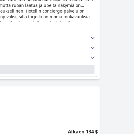
a, mutta ruoan laatua ja upeita näkymiä on
kkeuksellinen. Hotellin concierge-palvelu on
pivaksi, sillä tarjolla on monia mukavuuksia
e, jotka etsivät ylellistä oleskelua Busanissa.
Alkaen 134 $