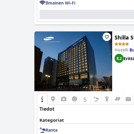
Ilmainen Wi-Fi
Shilla
Hotelli
Bu
Eritt
8,2
$
Tiedot
Kategoriat
Ranta