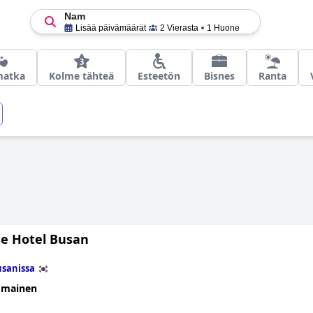
Nam
Lisää päivämäärät
2 Vierasta
1 Huone
atka
Kolme tähteä
Esteetön
Bisnes
Ranta
se Hotel Busan
sanissa
omainen