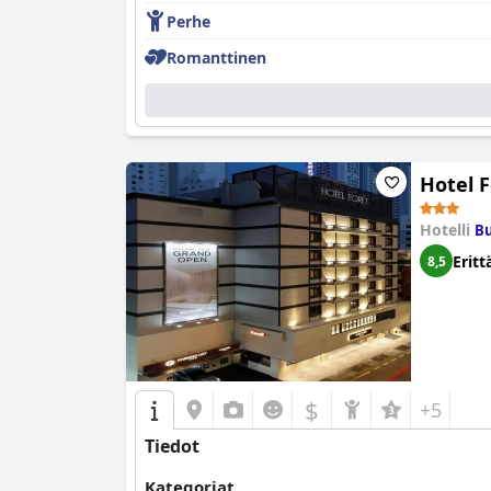
Perhe
Romanttinen
Hotel 
Hotelli
Bu
Eritt
8,5
$
+5
Tiedot
Kategoriat