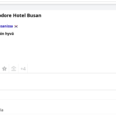
ore Hotel Busan
sanissa
äin hyvä
+4
lla