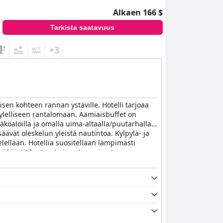
Alkaen 166 $
Tarkista saatavuus
+3
isen kohteen rannan ystäville. Hotelli tarjoaa
ä ylelliseen rantalomaan. Aamiaisbuffet on
äköaloilla ja omalla uima-altaalla/puutarhalla.
säävät oleskelun yleistä nautintoa. Kylpylä- ja
lellään. Hotellia suositellaan lämpimästi
pysäköintitilanteesta ja satunnaisesta
 kokemuksen vuoksi. Se on täydellinen kohde
lla.