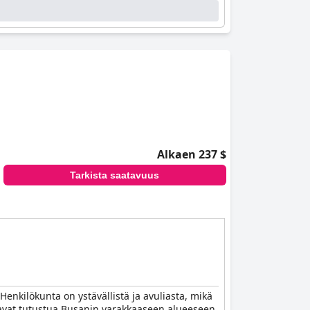
Alkaen 237 $
Tarkista saatavuus
Henkilökunta on ystävällistä ja avuliasta, mikä
aluavat tutustua Busanin varakkaaseen alueeseen