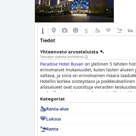
$
Tiedot
Yhteenveto arvosteluista
Tekoälyn laatima tiivistelmä
Paradise Hotel Busan
on ylellinen 5 tähden hote
erinomaiset mukavuudet, kuten lasten alueen ja k
valtava, ja siinä on erinomainen määrä laadukkai
Hotellin korkea siisteystaso ja poikkeuksellinen
allasalueet ovat suosittuja vieraiden keskuudes
perheille sen sijainnin ja lapsiystävällisten til
työntekijöiden töykeydestä huolimatta
Kategoriat
Paradis
pariskunnille, jotka etsivät romanttista lomaa h
Ranta-alue
Luksus
Ranta