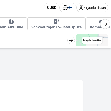
Kirjaudu sisään
$ USD
Vain Aikuisille
Sähköautojen EV- latauspiste
Romanttine
Näytä kartta