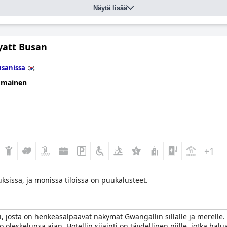
Näytä lisää
yatt Busan
sanissa
omainen
+1
uksissa, ja monissa tiloissa on puukalusteet.
i, josta on henkeäsalpaavat näkymät Gwangallin sillalle ja merelle. 
o oleskelunsa ajan. Hotellin sijainti on täydellinen niille, jotka h