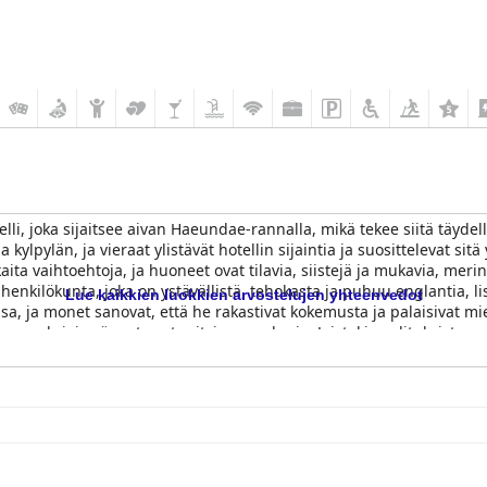
lli, joka sijaitsee aivan Haeundae-rannalla, mikä tekee siitä täydell
ylpylän, ja vieraat ylistävät hotellin sijaintia ja suosittelevat sit
ta vaihtoehtoja, ja huoneet ovat tilavia, siistejä ja mukavia, merin
 henkilökunta, joka on ystävällistä, tehokasta ja puhuu englantia, li
Lue kaikkien luokkien arvostelujen yhteenvedot
sa, ja monet sanovat, että he rakastivat kokemusta ja palaisivat mie
ojen vuoksi, ja sängyt ovat erityisen mukavia. Joistakin valituksista 
e Hotel Busan
on hintansa arvoinen sen tarjoaman poikkeuksellisen
enkeäsalpaavilla näkymillä sekä rentouttavalla kylpylä- ja allasaluee