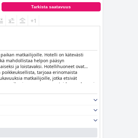
Tarkista saatavuus
+1
aikan matkailijoille. Hotelli on kätevästi
mikä mahdollistaa helpon pääsyn
aiseksi ja loistavaksi. Hotellihuoneet ovat
n poikkeuksellista, tarjoaa erinomaista
avuuksia matkailijoille, jotka etsivät
issa on ilmainen vauvanvarusteiden vuokraus ja
itynä baareilla ja ravintoloilla. Kaiken
sa hemmotelluksi ja mukavaksi.