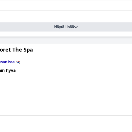
Näytä lisää
Foret The Spa
sanissa
äin hyvä