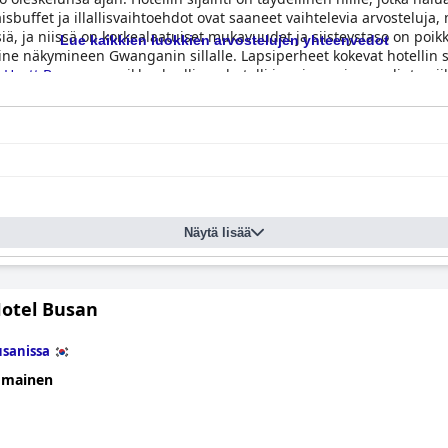
aisbuffet ja illallisvaihtoehdot ovat saaneet vaihtelevia arvosteluj
yisiä, ja niissä on korkealaatuiset mukavuudet ja siisteystaso on poi
Lue kaikkien luokkien arvostelujen yhteenvedot
e näkymineen Gwanganin sillalle. Lapsiperheet kokevat hotellin so
 Hyatt Busan
on poikkeuksellinen hotelli ja erinomainen valinta niill
Näytä lisää
Hotel Busan
sanissa
omainen