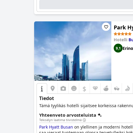
Park H
Hotelli
Bu
Erin
9,1
$
Tiedot
Tämä tyylikäs hotelli sijaitsee korkeissa rakenn
Yhteenveto arvosteluista
Tekoälyn laatima tiivistelmä
Park Hyatt Busan
on ylellinen ja moderni hotell
saa vieraat tuntemaan olonsa tervetulleiksi kok