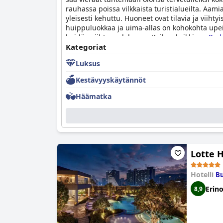
rauhassa poissa vilkkaista turistialueilta. Aami
yleisesti kehuttu. Huoneet ovat tilavia ja viiht
huippuluokkaa ja uima-allas on kohokohta upein
heidän viihtyvyydekseen. Kaiken kaikkiaan
Park
Kategoriat
Luksus
Kestävyyskäytännöt
Häämatka
Lotte 
Hotelli
Bu
Erin
8,9