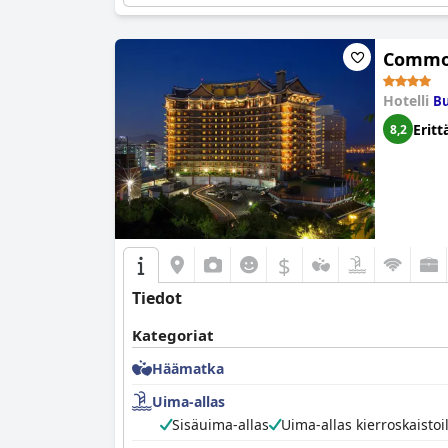
Commod
Hotelli
Bu
Eritt
8,2
$
Tiedot
Kategoriat
Häämatka
Uima-allas
Sisäuima-allas
Uima-allas kierroskaistoi