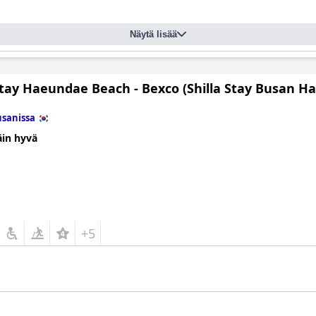
Näytä lisää
 Stay Haeundae Beach - Bexco (Shilla Stay Busan H
sanissa
äin hyvä
+5