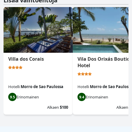
Lisää vaihtoehtoja
Villa dos Corais
Vila Dos Orixás Boutiq
Hotel
Hotelli
Morro de Sao Paulossa
Hotelli
Morro de Sao Pauloss
Erinomainen
Erinomainen
9.5
9.4
Alkaen
$100
Alkaen
$