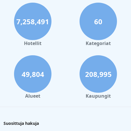
7,258,491
60
Hotellit
Kategoriat
49,804
208,995
Alueet
Kaupungit
Suosittuja hakuja