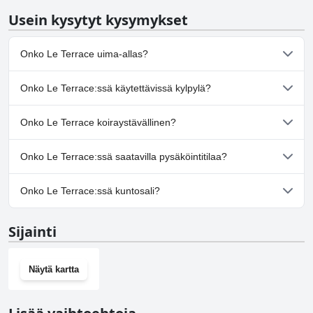
Usein kysytyt kysymykset
Onko Le Terrace uima-allas?
Ei, Le Terrace ei ole uima-allasta.
Onko Le Terrace:ssä käytettävissä kylpylä?
Ei, Le Terrace ei tarjoa kylpylää.
Onko Le Terrace koiraystävällinen?
Ei, Le Terrace ei salli koiria.
Onko Le Terrace:ssä saatavilla pysäköintitilaa?
Ei, Le Terrace ei tarjoa pysäköintimahdollisuutta.
Onko Le Terrace:ssä kuntosali?
Ei, Le Terrace ei ole kuntosalia.
Sijainti
Näytä kartta