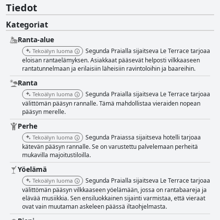
Tiedot
Kategoriat
Ranta-alue
Segunda Praialla sijaitseva Le Terrace tarjoaa
Tekoälyn luoma
eloisan rantaelämyksen. Asiakkaat pääsevät helposti vilkkaaseen
rantatunnelmaan ja erilaisiin läheisiin ravintoloihin ja baareihin.
Ranta
Segunda Praialla sijaitseva Le Terrace tarjoaa
Tekoälyn luoma
välittömän pääsyn rannalle. Tämä mahdollistaa vieraiden nopean
pääsyn merelle.
Perhe
Segunda Praiassa sijaitseva hotelli tarjoaa
Tekoälyn luoma
kätevän pääsyn rannalle. Se on varustettu palvelemaan perheitä
mukavilla majoitustiloilla.
Yöelämä
Segunda Praialla sijaitseva Le Terrace tarjoaa
Tekoälyn luoma
välittömän pääsyn vilkkaaseen yöelämään, jossa on rantabaareja ja
elävää musiikkia. Sen ensiluokkainen sijainti varmistaa, että vieraat
ovat vain muutaman askeleen päässä iltaohjelmasta.