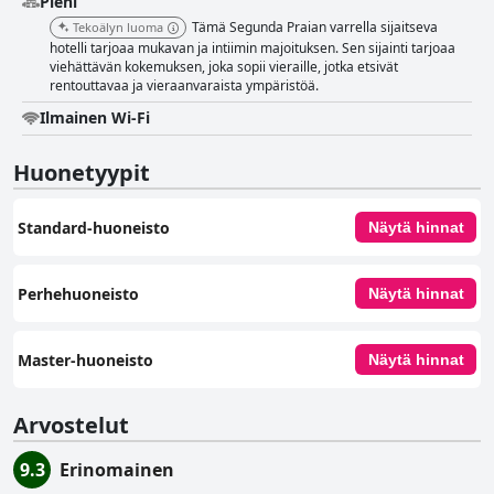
Pieni
Tämä Segunda Praian varrella sijaitseva
Tekoälyn luoma
hotelli tarjoaa mukavan ja intiimin majoituksen. Sen sijainti tarjoaa
viehättävän kokemuksen, joka sopii vieraille, jotka etsivät
rentouttavaa ja vieraanvaraista ympäristöä.
Ilmainen Wi-Fi
Huonetyypit
Standard-huoneisto
Näytä hinnat
Perhehuoneisto
Näytä hinnat
Master-huoneisto
Näytä hinnat
Arvostelut
9.3
Erinomainen