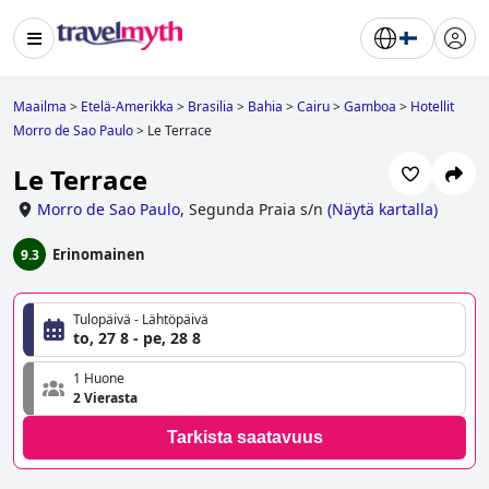
Maailma
>
Etelä-Amerikka
>
Brasilia
>
Bahia
>
Cairu
>
Gamboa
>
Hotellit
Morro de Sao Paulo
>
Le Terrace
Le Terrace
Morro de Sao Paulo
,
Segunda Praia s/n
(
Näytä kartalla
)
Erinomainen
9.3
Tulopäivä - Lähtöpäivä
to, 27 8 - pe, 28 8
1 Huone
2 Vierasta
Tarkista saatavuus