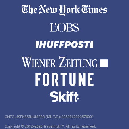
GNTO LISENSSINUMERO (MH.T.E.): 0259Ε60000576001
Copyright © 2012–2026 Travelmyth™. All rights reserved.