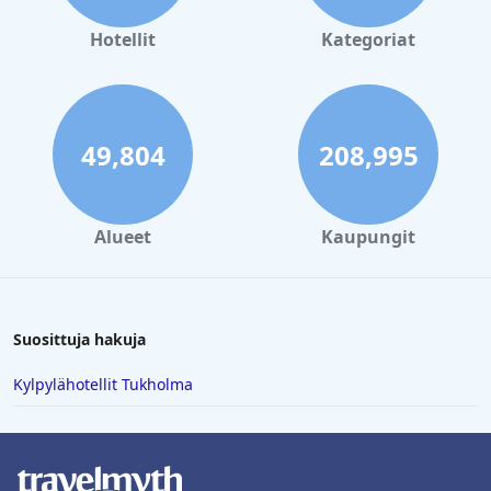
Hotellit
Kategoriat
49,804
208,995
Alueet
Kaupungit
Suosittuja hakuja
Kylpylähotellit Tukholma