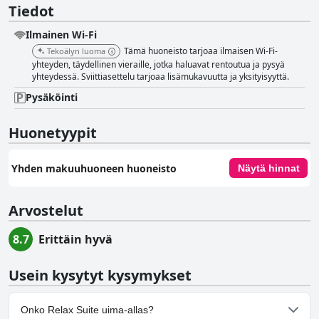
Tiedot
Ilmainen Wi-Fi
Tämä huoneisto tarjoaa ilmaisen Wi-Fi-
Tekoälyn luoma
yhteyden, täydellinen vieraille, jotka haluavat rentoutua ja pysyä
yhteydessä. Sviittiasettelu tarjoaa lisämukavuutta ja yksityisyyttä.
Pysäköinti
Huonetyypit
Yhden makuuhuoneen huoneisto
Näytä hinnat
Arvostelut
8.7
Erittäin hyvä
Usein kysytyt kysymykset
Onko Relax Suite uima-allas?