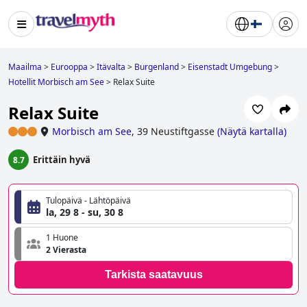
Maailma
>
Eurooppa
>
Itävalta
>
Burgenland
>
Eisenstadt Umgebung
>
Hotellit Morbisch am See
>
Relax Suite
Relax Suite
Morbisch am See
,
39 Neustiftgasse
(
Näytä kartalla
)
Erittäin hyvä
8.7
Tulopäivä - Lähtöpäivä
la, 29 8 - su, 30 8
1 Huone
2 Vierasta
Tarkista saatavuus