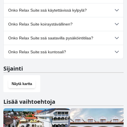
Ei, Relax Suite ei ole uima-allasta.
Onko Relax Suite:ssä käytettävissä kylpylä?
Ei, Relax Suite ei tarjoa kylpylää.
Onko Relax Suite koiraystävällinen?
Ei, Relax Suite ei salli koiria.
Onko Relax Suite:ssä saatavilla pysäköintitilaa?
Kyllä, Relax Suite tarjoaa pysäköintimahdollisuuden.
Onko Relax Suite:ssä kuntosali?
Ei, Relax Suite ei ole kuntosalia.
Sijainti
Näytä kartta
Lisää vaihtoehtoja