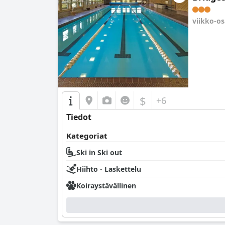
viikko-o
0.0
$
+6
Tiedot
Kategoriat
Ski in Ski out
Hiihto - Laskettelu
Koiraystävällinen