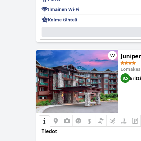
Ilmainen Wi-Fi
Kolme tähteä
Juniper
Lomakes
Eritt
8,5
$
Tiedot