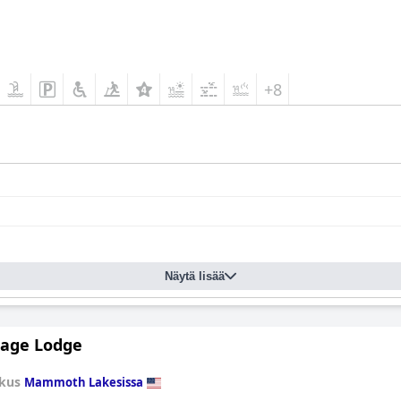
+8
Näytä lisää
lage Lodge
kus
Mammoth Lakesissa