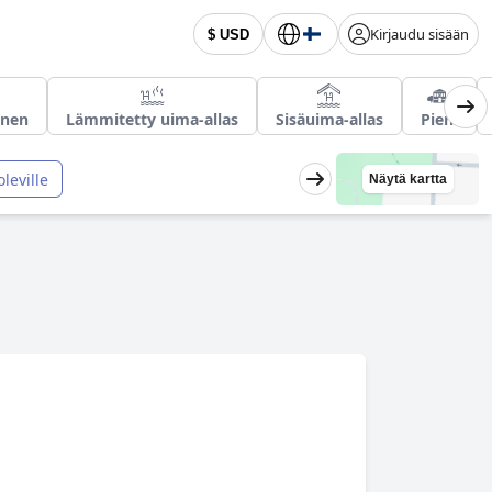
Kirjaudu sisään
$ USD
inen
Lämmitetty uima-allas
Sisäuima-allas
Pieni
oleville
Näytä kartta