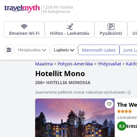
7,258,491 hotellia
60 kategoriassa
Ilmainen Wi-Fi
Hiihto - Laskettelu
Pysäköinti
Ui
Mammoth Lakes
June L
Hintaluokka
Lajittelu
Maailma
>
Pohjois-Amerikka
>
Yhdysvallat
>
Kalif
Hotellit Mono
200+ HOTELLIA MONOSSA
Saamamme palkkiot voivat vaikuttaa sijoitukseen.
The We
Lomakes
Eritt
8,3