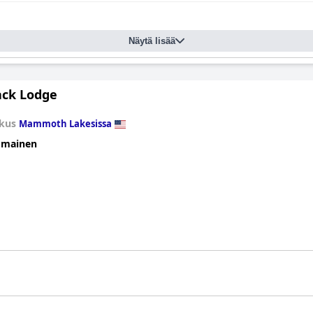
Näytä lisää
ck Lodge
kus
Mammoth Lakesissa
omainen