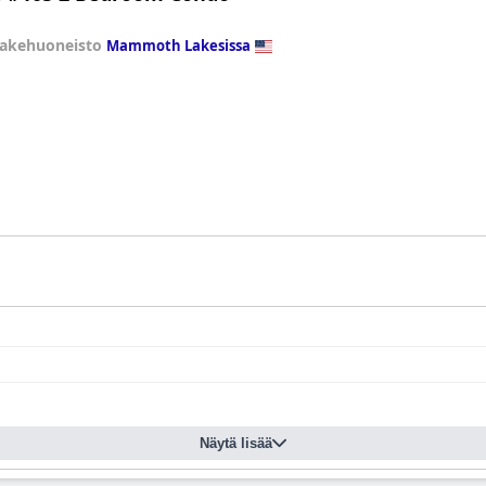
sakehuoneisto
Mammoth Lakesissa
Näytä lisää