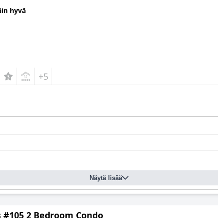
äin hyvä
+5
Näytä lisää
s #105 2 Bedroom Condo