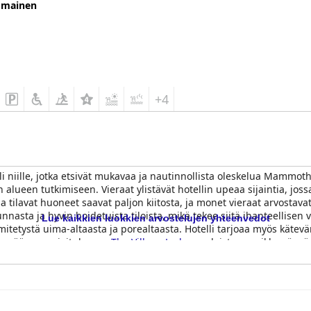
omainen
+4
li niille, jotka etsivät mukavaa ja nautinnollista oleskelua Mammoth L
lueen tutkimiseen. Vieraat ylistävät hotellin upeaa sijaintia, jossa
tilavat huoneet saavat paljon kiitosta, ja monet vieraat arvostava
nasta ja hyvin hoidetuista tiloista, mikä tekee siitä ihanteellisen v
Lue kaikkien luokkien arvostelujen yhteenvedot
mmitetystä uima-altaasta ja porealtaasta. Hotelli tarjoaa myös kätev
oran pääsyn majoitukseen.
The Village Lodge
on loistava paikka yöpyä
hisseille. Kaiken kaikkiaan
The Village Lodge
tarjoaa erinomaisen oles