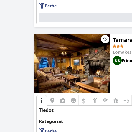
Perhe
Tamara
Lomakes
Erin
8,8
$
+5
Tiedot
Kategoriat
Perhe