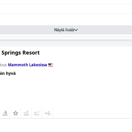
Näytä lisää
 Springs Resort
kus
Mammoth Lakesissa
äin hyvä
+6