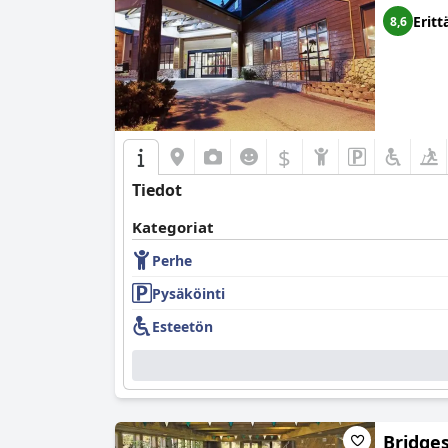
Eritt
8,6
$
Tiedot
Kategoriat
Perhe
Pysäköinti
Esteetön
Bridge