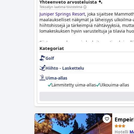
Yhteenveto arvosteluista
Tekoälyn laatima tiivistelmä
Juniper Springs Resort
, joka sijaitsee Mammoth
maalaukselliset näkymät ja läheisyys ulkoilma-akt
hiihtohissejä ja tärkeimpiä nähtävyyksiä, mutta
lomakeskuksen hyvin varusteltuja ja tilavia huone
Siisteys on vahvuus, ja korkeita vaatimuksia yl
henkilökunta parantaa entisestään kokemusta, j
Kategoriat
Tietyt henkilökunnan jäsenet, kuten Denzel ja 
Golf
Lomakeskuksen palvelut, erityisesti lämmitetty 
Hiihto - Laskettelu
tarjoavat ihastuttavaa iltarentoutumista. Lisäpa
tekee siitä kattavan kohteen vapaa-aikaan.
Uima-allas
Lämmitetty uima-allas
Ulkouima-allas
Pysäköinti
Juniper Springs Resort
issa on erittä
lisäävät entisestään vieraiden helppoutta ja muk
Vieraat pitävät erityisen mukavina muhkeita ki
pienistä ongelmista, kuten satunnaisista huol
oleskelun.
Empeiri
Kaiken kaikkiaan
Juniper Springs Resort
erottuu
Hotelli
M
palveluistaan, mikä tekee siitä ensisijaisen val