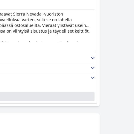
imaavat Sierra Nevada -vuoriston
vaelluksia varten, sillä se on lähellä
ässä ostosalueilta. Vieraat ylistävät usein
a on viihtyisä sisustus ja täydelliset keittiöt.
pylätiloissa. Lomakeskuksen omistautunut
 edistää lämmintä ja kutsuvaa ilmapiiriä.
sa.
aan niiden pitkistä aukioloajoista, jotka
ettävissä olevien aktiviteettien valikoimaa, mikä
suojaa säältä. Ilmainen pysäköinti ja suksikaapit
uja niiden heikomman laadun vuoksi. Huolimatta
kuvasti puhtaan, mukavan ja ikimuistoisen
uksellisesta henkilökunnastaan ja kattavista
sissa.