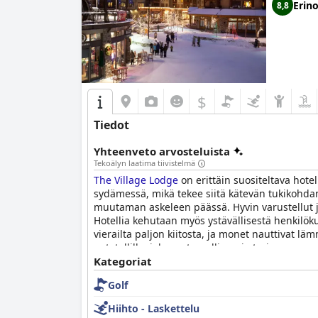
Erin
8,8
$
Tiedot
Yhteenveto arvosteluista
Tekoälyn laatima tiivistelmä
The Village Lodge
on erittäin suositeltava hotel
sydämessä, mikä tekee siitä kätevän tukikohdan a
muutaman askeleen päässä. Hyvin varustellut ja 
Hotellia kehutaan myös ystävällisestä henkilökun
vierailta paljon kiitosta, ja monet nauttivat lä
autotallilla, joka on turvallinen ja tarjoaa su
helppo pääsy ravintoloihin, baareihin ja hiihto
Kategoriat
mukavuutta kylän sydämessä.
Golf
Hiihto - Laskettelu