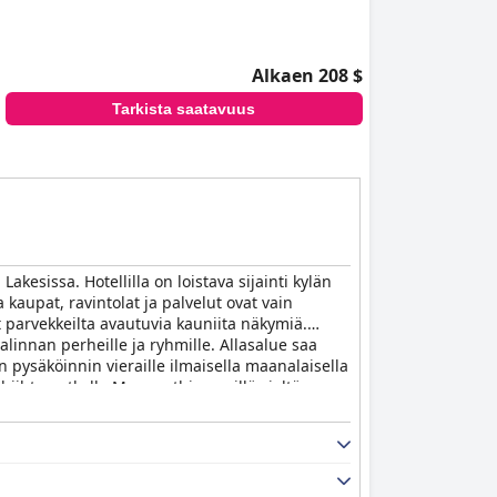
Alkaen 208 $
Tarkista saatavuus
akesissa. Hotellilla on loistava sijainti kylän
 kaupat, ravintolat ja palvelut ovat vain
t parvekkeilta avautuvia kauniita näkymiä.
alinnan perheille ja ryhmille. Allasalue saa
än pysäköinnin vieraille ilmaisella maanalaisella
 hiihtomatkalla Mammothissa, sillä sieltä on
kelun niille, jotka etsivät laatua ja