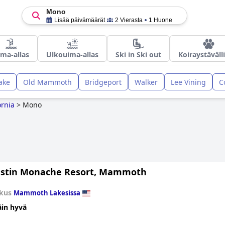
Mono
Lisää päivämäärät
2 Vierasta
1 Huone
ma-allas
Ulkouima-allas
Ski in Ski out
Koiraystäväll
ake
Old Mammoth
Bridgeport
Walker
Lee Vining
C
ornia
>
Mono
stin Monache Resort, Mammoth
kus
Mammoth Lakesissa
äin hyvä