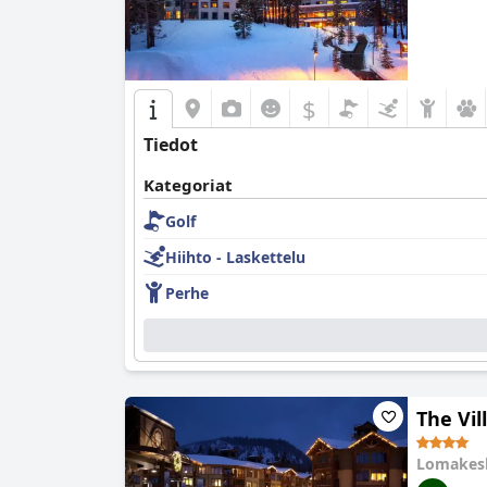
$
Tiedot
Kategoriat
Golf
Hiihto - Laskettelu
Perhe
The Vil
Lomakes