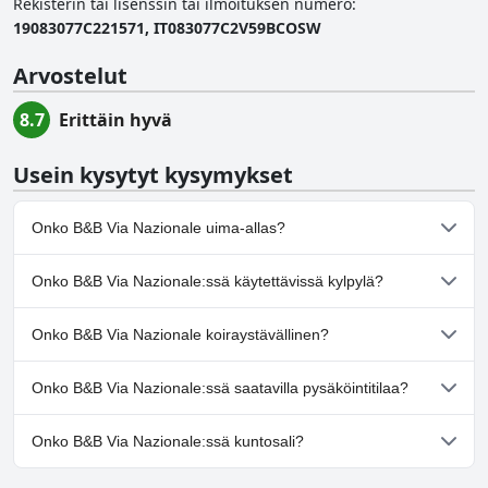
Rekisterin tai lisenssin tai ilmoituksen numero
:
19083077C221571, IT083077C2V59BCOSW
Arvostelut
8.7
Erittäin hyvä
Usein kysytyt kysymykset
Onko B&B Via Nazionale uima-allas?
Ei, B&B Via Nazionale ei ole uima-allasta.
Onko B&B Via Nazionale:ssä käytettävissä kylpylä?
Ei, B&B Via Nazionale ei tarjoa kylpylää.
Onko B&B Via Nazionale koiraystävällinen?
Ei, B&B Via Nazionale ei salli koiria.
Onko B&B Via Nazionale:ssä saatavilla pysäköintitilaa?
Kyllä, B&B Via Nazionale tarjoaa pysäköintimahdollisuuden.
Onko B&B Via Nazionale:ssä kuntosali?
Ei, B&B Via Nazionale ei ole kuntosalia.