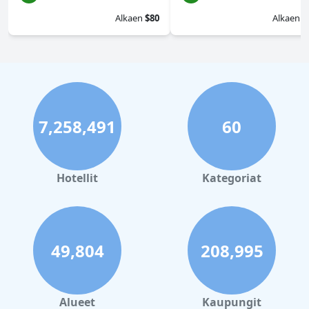
Alkaen
$80
Alkaen
$
7,258,491
60
Hotellit
Kategoriat
49,804
208,995
Alueet
Kaupungit