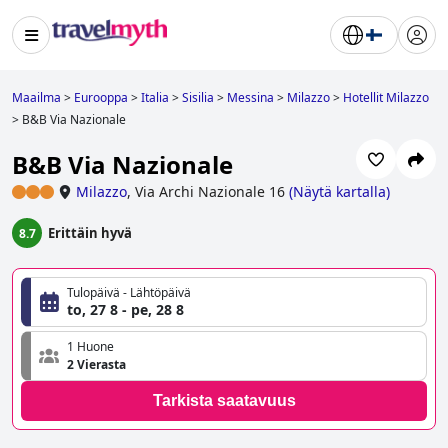
Maailma
>
Eurooppa
>
Italia
>
Sisilia
>
Messina
>
Milazzo
>
Hotellit Milazzo
>
B&B Via Nazionale
B&B Via Nazionale
Milazzo
,
Via Archi Nazionale 16
(
Näytä kartalla
)
Erittäin hyvä
8.7
Tulopäivä - Lähtöpäivä
to, 27 8 - pe, 28 8
1 Huone
2 Vierasta
Tarkista saatavuus