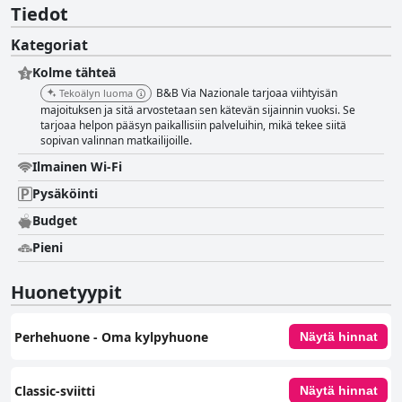
Tiedot
Kategoriat
Kolme tähteä
B&B Via Nazionale tarjoaa viihtyisän
Tekoälyn luoma
majoituksen ja sitä arvostetaan sen kätevän sijainnin vuoksi. Se
tarjoaa helpon pääsyn paikallisiin palveluihin, mikä tekee siitä
sopivan valinnan matkailijoille.
Ilmainen Wi-Fi
Pysäköinti
Budget
Pieni
Huonetyypit
Perhehuone ‑ Oma kylpyhuone
Näytä hinnat
Classic-sviitti
Näytä hinnat