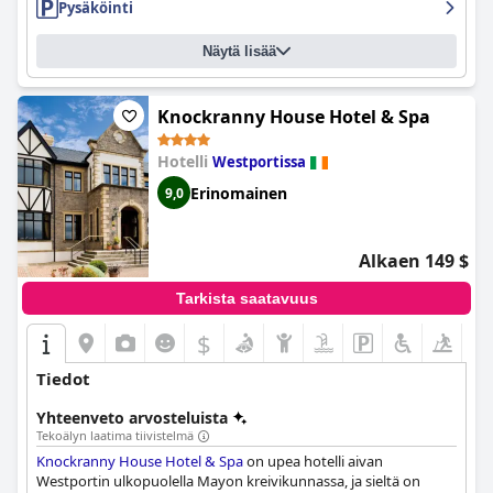
Pysäköinti
Näytä lisää
Knockranny House Hotel & Spa
Hotelli
Westportissa
Erinomainen
9,0
Alkaen 149 $
Tarkista saatavuus
$
Tiedot
Yhteenveto arvosteluista
Tekoälyn laatima tiivistelmä
Knockranny House Hotel & Spa
on upea hotelli aivan
Westportin ulkopuolella Mayon kreivikunnassa, ja sieltä on