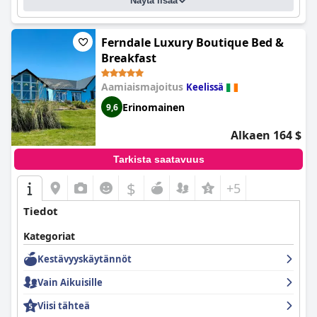
Näytä lisää
Ferndale Luxury Boutique Bed &
Breakfast
Aamiaismajoitus
Keelissä
Erinomainen
9,6
Alkaen 164 $
Tarkista saatavuus
$
+5
Tiedot
Kategoriat
Kestävyyskäytännöt
Vain Aikuisille
Viisi tähteä