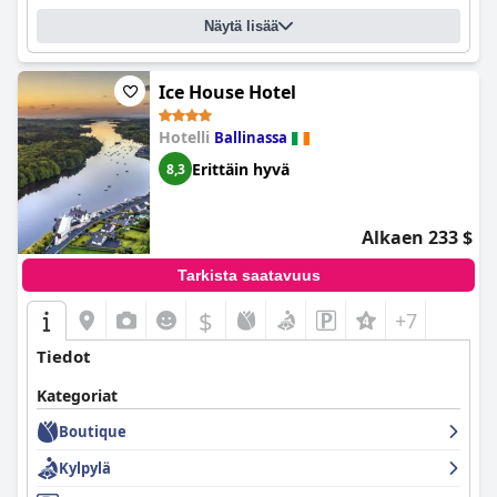
Näytä lisää
Ice House Hotel
Hotelli
Ballinassa
Erittäin hyvä
8,3
Alkaen 233 $
Tarkista saatavuus
$
+7
Tiedot
Kategoriat
Boutique
Kylpylä