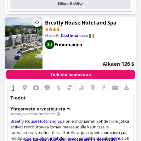
Näytä lisää
Breaffy House Hotel and Spa
Hotelli
Castlebarissa
Erinomainen
8,8
Alkaen 126 $
Tarkista saatavuus
$
Tiedot
Yhteenveto arvosteluista
Tekoälyn laatima tiivistelmä
Breaffy House Hotel and Spa
on erinomainen kohde niille, jotka
etsivät rentouttavaa lomaa maaseudulla kauniissa ja
rauhallisessa ympäristössä. Hotelli tarjoaa upeita aamiaisia ja
monipuolisia ruokailumahdollisuuksia, vaikka illalliskokemus oli
Lue kaikkien luokkien arvostelujen yhteenvedot