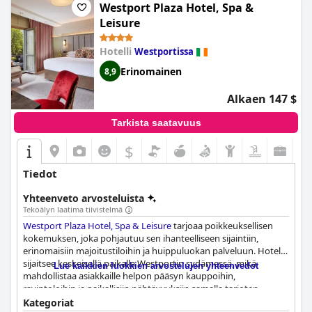
Westport Plaza Hotel, Spa &
Leisure
Hotelli
Westportissa
Erinomainen
8,9
Alkaen 147 $
Tarkista saatavuus
$
Tiedot
Yhteenveto arvosteluista
Tekoälyn laatima tiivistelmä
Westport Plaza Hotel, Spa & Leisure
tarjoaa poikkeuksellisen
kokemuksen, joka pohjautuu sen ihanteelliseen sijaintiin,
erinomaisiin majoitustiloihin ja huippuluokan palveluun. Hotelli
sijaitsee keskeisellä paikalla Westportin sydämessä, mikä
Lue kaikkien luokkien arvostelujen yhteenvedot
mahdollistaa asiakkaille helpon pääsyn kauppoihin,
ravintoloihin ja paikallisiin nähtävyyksiin samalla tarjoten
rauhallisen rannikkopaikan, jossa on runsaasti pysäköintitilaa.
Kategoriat