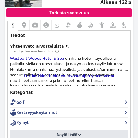
Alkaen 122 $
Tarkista saatavuus
$
Tiedot
Yhteenveto arvosteluista
Tekoälyn laatima tiivistelmä
Westport Woods Hotel & Spa
on ihana hotelli täydellisellä
paikalla. Siellä on upeat alueet ja näkymä Clew Baylle laiturissa.
Henkilökunta on ihanaa, ystävällistä ja avuliasta. Aamiainen on
saanut vaihtelevia arvosteluja, mutta monet vieraat ovat
Lue kaikkien luokkien arvostelujen yhteenvedot
nauttineet aamiaisesta ja kehuneet hotellin ihanaa
henkilökuntaa ja siistejä huoneita. Illalliskokemukset ovat
vaihtelevia, jotkut vieraat ylistävät ruokaa ja toiset
Kategoriat
huomauttavat, että menu voisi olla laajempi. Huoneet ovat
Golf
tilavia, siistejä ja mukavia, ainoana miinuksena on, että sisustus
on hieman vanhanaikainen. Hotelli on säihkyvän puhdas, ja
Kestävyyskäytännöt
vieraat arvostavat siisteyttä ja korkeaa ylläpitotasoa.
Henkilökunta on vieraanvaraista ja avuliasta, ja vieraat tuntevat,
Kylpylä
että heistä pidetään hyvää huolta. Kylpylän tilat ovat ylelliset, ja
kylpylän henkilökunta saa paljon positiivisia arvosteluja.
Näytä lisää
Allastilat ovat upeat ja erittäin puhtaat, ja henkilökunta on