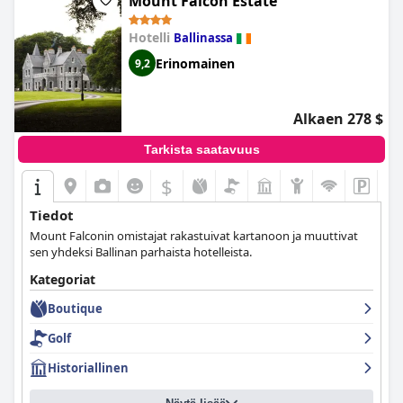
Mount Falcon Estate
Hotelli
Ballinassa
Erinomainen
9,2
Alkaen 278 $
Tarkista saatavuus
$
Tiedot
Mount Falconin omistajat rakastuivat kartanoon ja muuttivat
sen yhdeksi Ballinan parhaista hotelleista.
Kategoriat
Boutique
Golf
Historiallinen