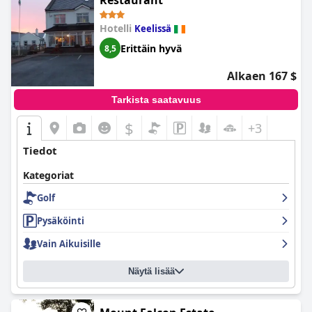
Restaurant
Hotelli
Keelissä
Erittäin hyvä
8,5
Alkaen 167 $
Tarkista saatavuus
$
+3
Tiedot
Kategoriat
Golf
Pysäköinti
Vain Aikuisille
Näytä lisää