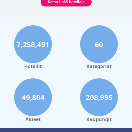
Katso lisää hotelleja
Vaikka joillakin vierailla on ongelmia WiFi:n kanssa, monet muut
pitävät sitä nopeana ja luotettavana. Pysäköintimahdollisuudet
ovat yleisesti ottaen arvostettuja, sillä tarjolla on ilmaisia,
turvallisia ja kätevästi sijaitsevia paikkoja, vaikka saatavuus voi
olla ajoittain rajallista.
7,258,491
60
Hotelli tunnetaan myös perheystävällisestä ilmapiiristään, joka
tarjoaa majoitusta perheille ja jopa toivottaa lemmikit
tervetulleiksi. Henkilökunnan avuliaisuus ja ystävällisyys
parantavat yleiskokemusta, mikä tekee siitä suositun valinnan
perhematkoille.
Hotellit
Kategoriat
Lopuksi,
The Wyatt Hotel
in sijainti on ihanteellinen niille, jotka
haluavat nauttia Westportin vilkkaasta yöelämästä. Lukuisien
pubien, baarien ja ravintoloiden ollessa lähellä, vieraat voivat
helposti uppoutua paikalliseen tunnelmaan. Hotellin oma
49,804
208,995
Cobblers Pub lisää vilkasta ilmapiiriä tinkimättä mukavuudesta
tai laadukkaasta palvelusta.
Yhteenvetona voidaan todeta, että
The Wyatt Hotel
on
erinomainen tarjoamaan mukavan, kätevän ja nautinnollisen
Alueet
Kaupungit
oleskelun vierailleen. Sen erinomainen sijainti, korkealaatuiset
ruokailumahdollisuudet, mukavat huoneet, poikkeuksellinen