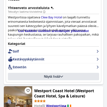
Yhteenveto arvosteluista
Tekoälyn laatima tiivistelmä
Westportissa sijaitseva
Clew Bay Hotel
on laajalti tunnettu
erinomaisesta keskeisestä sijainnistaan, jota vieraat arvostavat
suuresti sen kätevyyden ja lyhyen kävelymatkan päässä olevien
pääkohteiden vuoksi. Vaikka hotelli sijaitsee vilkkaassa
Lue kaikkien luokkien arvostelujen yhteenvedot
kaupungin keskustassa, se tarjoaa rauhallisen pakopaikan, mikä
tekee siitä ihanteellisen tukikohdan turisteille.
Kategoriat
Hotelli saa jatkuvasti kiitosta poikkeuksellisesta
Golf
henkilökunnastaan, jota kuvataan ystävälliseksi, avuliaaksi ja
ammattitaitoiseksi. Heidän aito irlantilainen
Kestävyyskäytännöt
vieraanvaraisuutensa ja huomaavaisuutensa parantavat
merkittävästi vieraiden kokemusta jättäen unohtumattoman
Esteetön
vaikutuksen kävijöihin.
Näytä lisää
Vieraat ylistävät usein hotellin aamiaista, korostaen sen
erinomaista esillepanoa, laadukkaita tuotteita ja laajaa
valikoimaa ruokia. Aamiaista kuvataan usein fantastiseksi ja
erinomaiseksi, ja vastavalmistettu ruoka ja ystävällisen
Westport Coast Hotel (Westport
henkilökunnan nopea palvelu edistävät ihastuttavaa
Coast Hotel, Spa & Leisure)
ruokailukokemusta.
Hotelli
Westportissa