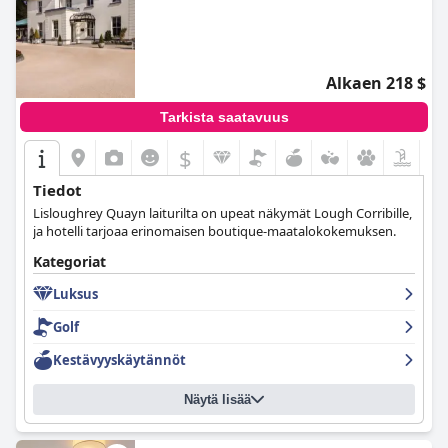
Alkaen 218 $
Tarkista saatavuus
$
Tiedot
Lisloughrey Quayn laiturilta on upeat näkymät Lough Corribille,
ja hotelli tarjoaa erinomaisen boutique-maatalokokemuksen.
Kategoriat
Luksus
Golf
Kestävyyskäytännöt
Näytä lisää