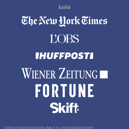
Esillä
GNTO LISENSSINUMERO (MH.T.E.): 0259Ε60000576001