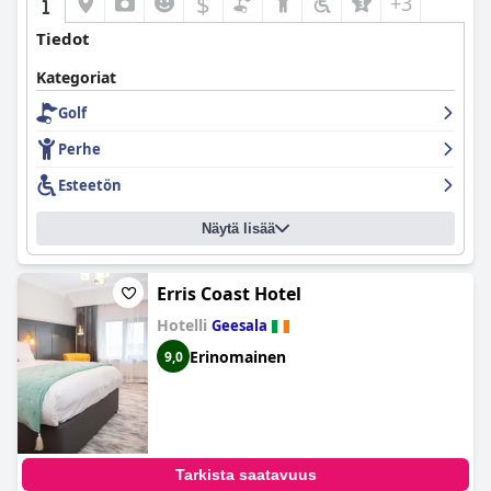
$
+3
Tiedot
Kategoriat
Golf
Perhe
Esteetön
Näytä lisää
Erris Coast Hotel
Hotelli
Geesala
Erinomainen
9,0
Tarkista saatavuus