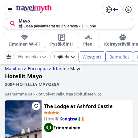
Mayo
Lisää päivämäärät
2 Vierasta
1 Huone
Ilmainen Wi-Fi
Pysäköinti
Pieni
Koiraystävällin
Westport
Belmullet
Hintaluokka
Lajittelu
Maailma
>
Eurooppa
>
Irlanti
>
Mayo
Hotellit Mayo
200+ HOTELLIA MAYOSSA
Saamamme palkkiot voivat vaikuttaa sijoitukseen.
The Lodge at Ashford Castle
Hotelli
Kongissa
Erinomainen
9,1