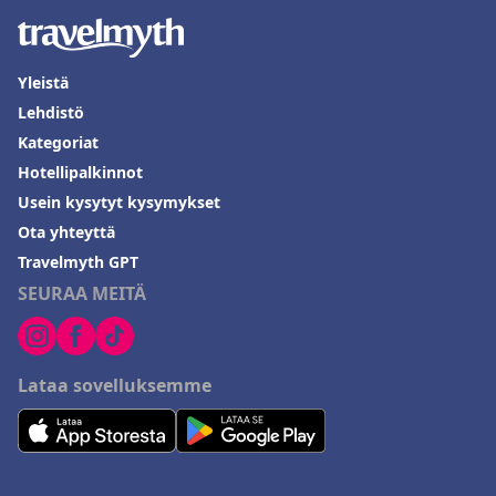
siisteys, ystävällinen henkilökunta ja perheystävällinen ilmapiiri
tekevät siitä huippuvalinnan Westportissa vieraileville
matkailijoille.
Yleistä
Lehdistö
Kategoriat
Hotellipalkinnot
Usein kysytyt kysymykset
Ota yhteyttä
Travelmyth GPT
SEURAA MEITÄ
Lataa sovelluksemme