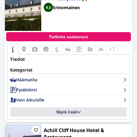
Erinomainen
9,5
Tarkista saatavuus
$
+7
Tiedot
Kategoriat
Häämatka
Pysäköinti
Vain Aikuisille
Näytä lisää
Achill Cliff House Hotel &