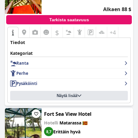
Alkaen 88 $
Tarkista saatavuus
$
+4
Tiedot
Kategoriat
Ranta
Perhe
Pysäköinti
Näytä lisää
Fort Sea View Hotel
Hotelli
Matarassa
Erittäin hyvä
8,7