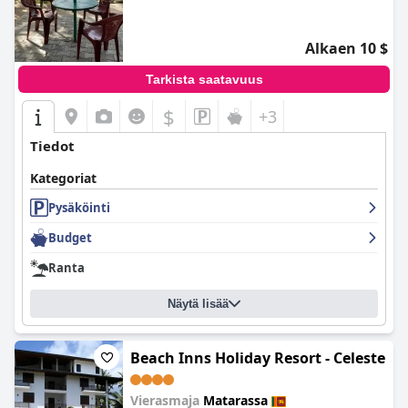
Alkaen 10 $
Tarkista saatavuus
$
+3
Tiedot
Kategoriat
Pysäköinti
Budget
Ranta
Näytä lisää
Beach Inns Holiday Resort - Celeste
Vierasmaja
Matarassa