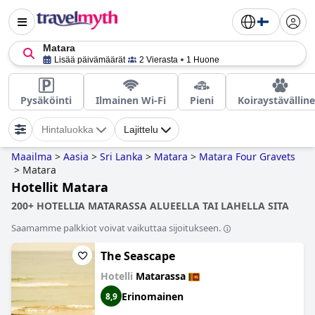
Matara
Lisää päivämäärät
2 Vierasta
1 Huone
Pysäköinti
Ilmainen Wi-Fi
Pieni
Koiraystävällin
Hintaluokka
Lajittelu
Maailma
>
Aasia
>
Sri Lanka
>
Matara
>
Matara Four Gravets
>
Matara
Hotellit Matara
200+ HOTELLIA MATARASSA ALUEELLA TAI LAHELLA SITA
Saamamme palkkiot voivat vaikuttaa sijoitukseen.
The Seascape
Hotelli
Matarassa
Erinomainen
8,9