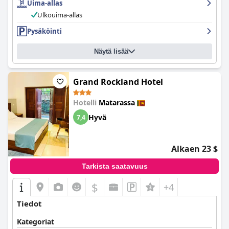
Uima-allas
Ulkouima-allas
Pysäköinti
Näytä lisää
Grand Rockland Hotel
Hotelli
Matarassa
Hyvä
7,4
Alkaen 23 $
Tarkista saatavuus
$
+4
Tiedot
Kategoriat