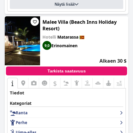
Näytä lisää
Malee Villa (Beach Inns Holiday
Resort)
Hotelli
Matarassa
Erinomainen
9,0
Alkaen 30 $
Tarkista saatavuus
$
+5
Tiedot
Kategoriat
Ranta
Perhe
Uima-allas