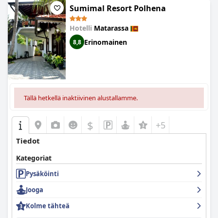
Sumimal Resort Polhena
Hotelli
Matarassa
Erinomainen
8,8
Tällä hetkellä inaktiivinen alustallamme.
$
+5
Tiedot
Kategoriat
Pysäköinti
Jooga
Kolme tähteä