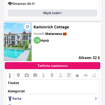
Ilmainen Wi-Fi
Näytä lisää
Kaminrich Cottage
Hotelli
Matarassa
Hyvä
7,8
Alkaen 32 $
Tarkista saatavuus
$
+2
Tiedot
Kategoriat
Perhe