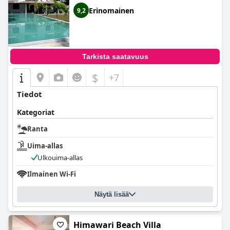
Erinomainen
9,2
Tarkista saatavuus
$
+7
Tiedot
Kategoriat
Ranta
Uima-allas
Ulkouima-allas
Ilmainen Wi-Fi
Näytä lisää
Himawari Beach Villa