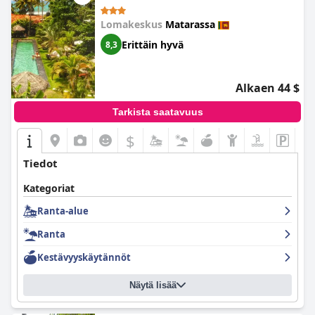
Lomakeskus
Matarassa
Erittäin hyvä
8,3
Alkaen 44 $
Tarkista saatavuus
$
Tiedot
Kategoriat
Ranta-alue
Ranta
Kestävyyskäytännöt
Näytä lisää