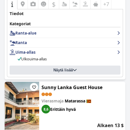
$
+7
Tiedot
Kategoriat
Ranta-alue
Ranta
Uima-allas
Ulkouima-allas
Näytä lisää
Sunny Lanka Guest House
Vierasmaja
Matarassa
Erittäin hyvä
8,6
Alkaen 13 $