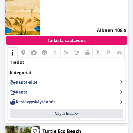
Alkaen 108 $
Tarkista saatavuus
$
Tiedot
Kategoriat
Ranta-alue
Ranta
Kestävyyskäytännöt
Näytä lisää
Turtle Eco Beach