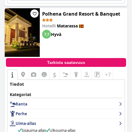
Polhena Grand Resort & Banquet
Hotelli
Matarassa
Hyvä
7,7
Tarkista saatavuus
$
+7
Tiedot
Kategoriat
Ranta
Perhe
Uima-allas
Sisäuima-allas
Ulkouima-allas