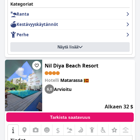
Kategoriat
Ranta
Kestävyyskäytännöt
Perhe
Näytä lisää
Nil Diya Beach Resort
Hotelli
Matarassa
Arvioitu
6,0
Alkaen 32 $
Tarkista saatavuus
$
+8