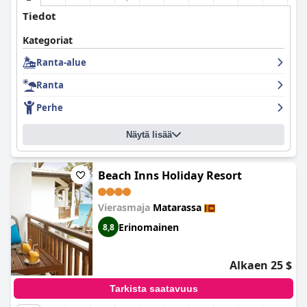
Tiedot
Kategoriat
Ranta-alue
Ranta
Perhe
Näytä lisää
Beach Inns Holiday Resort
Vierasmaja
Matarassa
Erinomainen
8,8
Alkaen 25 $
Tarkista saatavuus