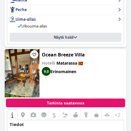
Ranta
Perhe
Uima-allas
Ulkouima-allas
Näytä lisää
Ocean Breeze Villa
Hotelli
Matarassa
Erinomainen
9,0
Tarkista saatavuus
$
+2
Tiedot