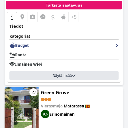
Tarkista saatavuus
$
+5
Tiedot
Kategoriat
Budget
Ranta
Ilmainen Wi-Fi
Näytä lisää
Green Grove
Vierasmaja
Matarassa
Erinomainen
9,6