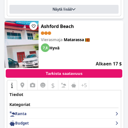
Näytä lisää
Ashford Beach
Vierasmaja
Matarassa
Hyvä
7,8
Alkaen 17 $
Tarkista saatavuus
$
+5
Tiedot
Kategoriat
Ranta
Budget