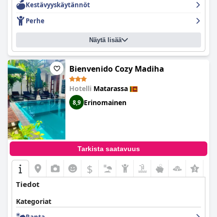
Kestävyyskäytännöt
Perhe
Näytä lisää
Bienvenido Cozy Madiha
Hotelli
Matarassa
Erinomainen
8,9
Tarkista saatavuus
$
Tiedot
Kategoriat