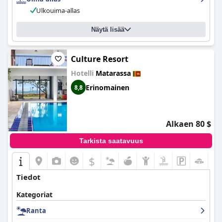
Ulkouima-allas
Näytä lisää
Culture Resort
Hotelli
Matarassa
Erinomainen
8,8
Alkaen 80 $
Tarkista saatavuus
$
Tiedot
Kategoriat
Ranta