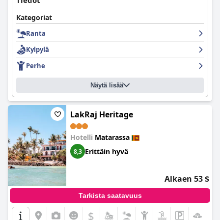
Tiedot
Kategoriat
Ranta
Kylpylä
Perhe
Näytä lisää
LakRaj Heritage
Hotelli
Matarassa
Erittäin hyvä
8,3
Alkaen 53 $
Tarkista saatavuus
$