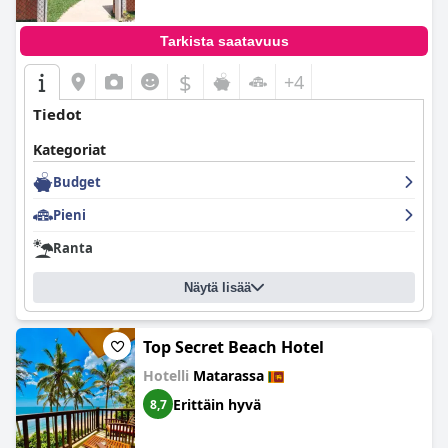
Tarkista saatavuus
$
+4
Tiedot
Kategoriat
Budget
Pieni
Ranta
Näytä lisää
Top Secret Beach Hotel
Hotelli
Matarassa
Erittäin hyvä
8,7