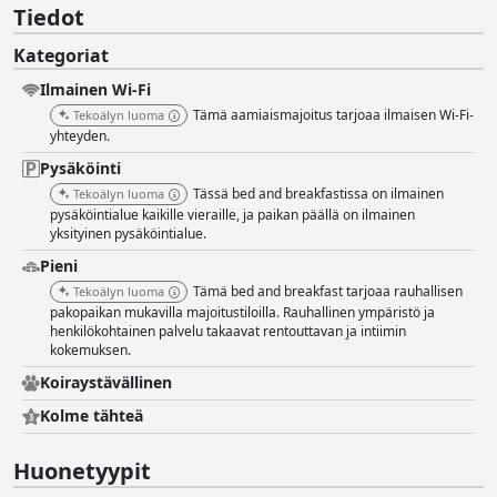
Tiedot
Kategoriat
Ilmainen Wi-Fi
Tämä aamiaismajoitus tarjoaa ilmaisen Wi-Fi-
Tekoälyn luoma
yhteyden.
Pysäköinti
Tässä bed and breakfastissa on ilmainen
Tekoälyn luoma
pysäköintialue kaikille vieraille, ja paikan päällä on ilmainen
yksityinen pysäköintialue.
Pieni
Tämä bed and breakfast tarjoaa rauhallisen
Tekoälyn luoma
pakopaikan mukavilla majoitustiloilla. Rauhallinen ympäristö ja
henkilökohtainen palvelu takaavat rentouttavan ja intiimin
kokemuksen.
Koiraystävällinen
Kolme tähteä
Huonetyypit