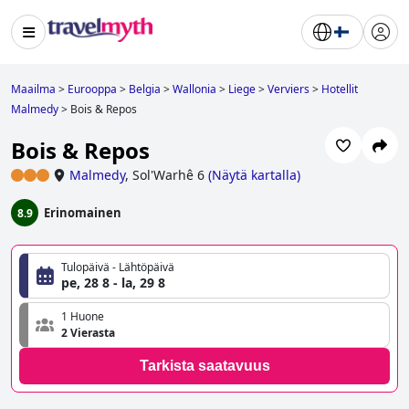
Maailma
>
Eurooppa
>
Belgia
>
Wallonia
>
Liege
>
Verviers
>
Hotellit
Malmedy
>
Bois & Repos
Bois & Repos
Malmedy
,
Sol'Warhê 6
(
Näytä kartalla
)
Erinomainen
8.9
Tulopäivä - Lähtöpäivä
pe, 28 8 - la, 29 8
1 Huone
2 Vierasta
Tarkista saatavuus