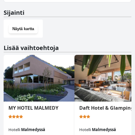
Ei, Bois & Repos ei ole kuntosalia.
Sijainti
Näytä kartta
Lisää vaihtoehtoja
MY HOTEL MALMEDY
Daft Hotel & Glamping
Hotelli
Malmedyssä
Hotelli
Malmedyssä