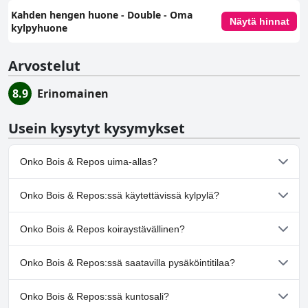
Kahden hengen huone - Double - Oma
Näytä hinnat
kylpyhuone
Arvostelut
8.9
Erinomainen
Usein kysytyt kysymykset
Onko Bois & Repos uima-allas?
Ei, Bois & Repos ei ole uima-allasta.
Onko Bois & Repos:ssä käytettävissä kylpylä?
Ei, Bois & Repos ei tarjoa kylpylää.
Onko Bois & Repos koiraystävällinen?
Kyllä, Bois & Repos toivottaa koirat tervetulleiksi.
Onko Bois & Repos:ssä saatavilla pysäköintitilaa?
Kyllä, Bois & Repos tarjoaa pysäköintimahdollisuuden.
Onko Bois & Repos:ssä kuntosali?