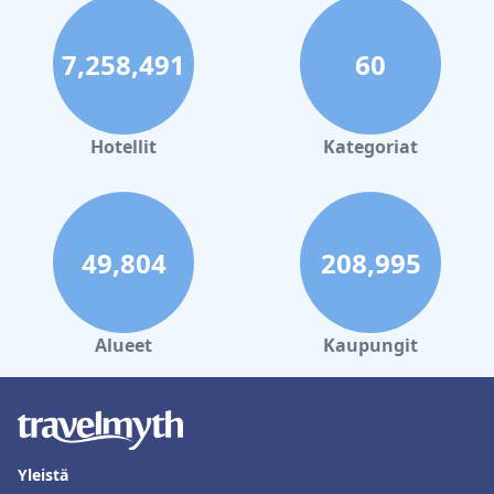
Somerset
|
Hotellit Sagadahoc
|
Hotellit Androscoggin
7,258,491
60
Hotellit
Kategoriat
49,804
208,995
Alueet
Kaupungit
Yleistä