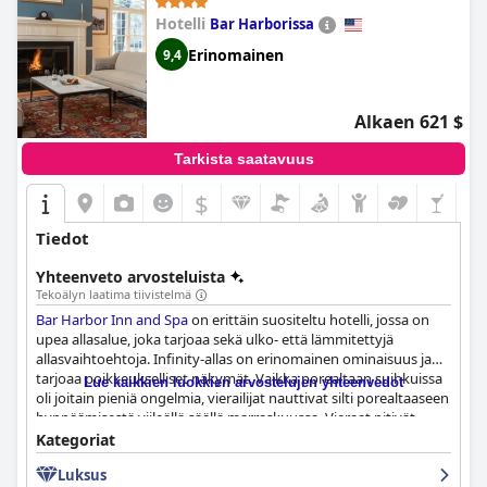
Hotelli
Bar Harborissa
Erinomainen
9,4
Alkaen 621 $
Tarkista saatavuus
$
Tiedot
Yhteenveto arvosteluista
Tekoälyn laatima tiivistelmä
Bar Harbor Inn and Spa
on erittäin suositeltu hotelli, jossa on
upea allasalue, joka tarjoaa sekä ulko- että lämmitettyjä
allasvaihtoehtoja. Infinity-allas on erinomainen ominaisuus ja
tarjoaa poikkeukselliset näkymät. Vaikka porealtaan suihkuissa
Lue kaikkien luokkien arvostelujen yhteenvedot
oli joitain pieniä ongelmia, vierailijat nauttivat silti porealtaaseen
hyppäämisestä viileällä säällä marraskuussa. Vieraat pitivät
myös illallisen syömistä ylemmällä nurmikolla ihastuttavana.
Kategoriat
Kaiken kaikkiaan monet arvioijat pitävät allasaluetta ihanana,
Luksus
kauniina ja poikkeuksellisena.