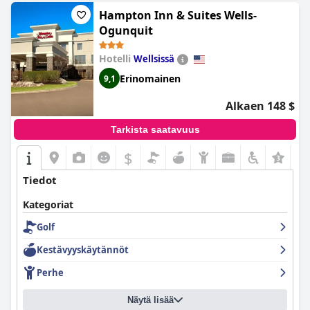
Hampton Inn & Suites Wells-
Ogunquit
Hotelli
Wellsissä
Erinomainen
9,1
Alkaen 148 $
Tarkista saatavuus
$
Tiedot
Kategoriat
Golf
Kestävyyskäytännöt
Perhe
Näytä lisää