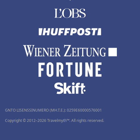
GNTO LISENSSINUMERO (MH.T.E.): 0259Ε60000576001
Copyright © 2012–2026 Travelmyth™. All rights reserved.