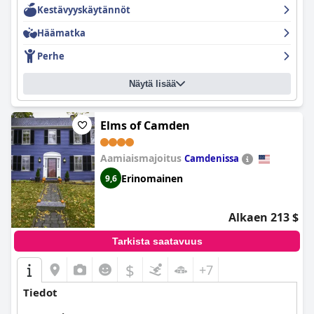
Kestävyyskäytännöt
ystävälliseksi ja innokkaaksi auttamaan. Tarvitsitpa apua sisään-
tai uloskirjautumisessa, suosituksia paikallisista aktiviteeteista ja
Häämatka
ravintoloista tai mitä tahansa siltä väliltä, The Francis -hotellin
henkilökunta tekee kokemuksestasi todella unohtumattoman.
Perhe
Näytä lisää
Elms of Camden
Aamiaismajoitus
Camdenissa
Erinomainen
9,6
Alkaen 213 $
Tarkista saatavuus
$
+7
Tiedot