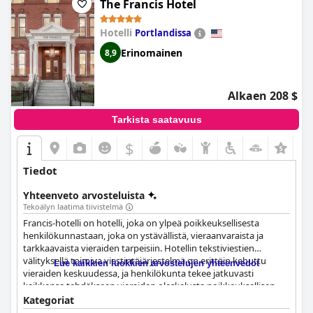
The Francis Hotel
Hotelli
Portlandissa
Erinomainen
8,9
Alkaen 208 $
Tarkista saatavuus
$
+6
Tiedot
Yhteenveto arvosteluista
Tekoälyn laatima tiivistelmä
Francis-hotelli on hotelli, joka on ylpeä poikkeuksellisesta
henkilökunnastaan, joka on ystävällistä, vieraanvaraista ja
tarkkaavaista vieraiden tarpeisiin. Hotellin tekstiviestien
välityksellä toimiva viestintäjärjestelmä on erittäin kehuttu
Lue kaikkien luokkien arvostelujen yhteenvedot
vieraiden keskuudessa, ja henkilökunta tekee jatkuvasti
kaikkensa tehdäkseen vieraiden oleskelusta poikkeuksellisen.
Henkilökunnan jäsenet, kuten Roman, Natalie ja emäntä Tess,
Kategoriat
ovat erityisen upeita, mutta koko tiimiä kuvataan lämpimäksi,