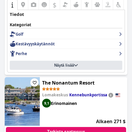
$
Tiedot
Kategoriat
Golf
Kestävyyskäytännöt
Perhe
Näytä lisää
The Nonantum Resort
Lomakeskus
Kennebunkportissa
Erinomainen
9,1
Alkaen 271 $
Tarkista saatavuus