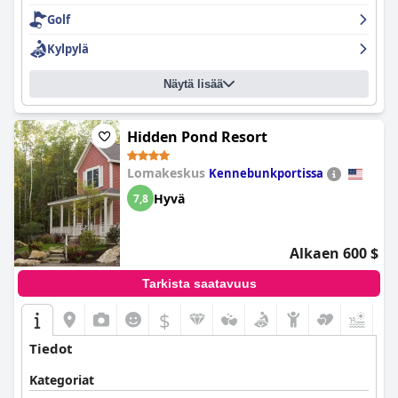
Golf
Kylpylä
Näytä lisää
Hidden Pond Resort
Lomakeskus
Kennebunkportissa
Hyvä
7,8
Alkaen 600 $
Tarkista saatavuus
$
+1
Tiedot
Kategoriat