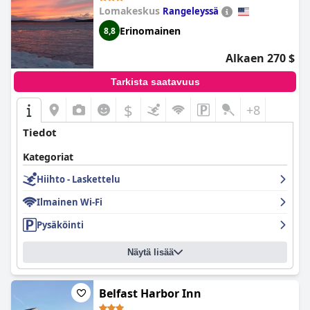
Lomakeskus
Rangeleyssä
Erinomainen
8,8
Alkaen 270 $
Tarkista saatavuus
$
+8
Tiedot
Kategoriat
Hiihto - Laskettelu
Ilmainen Wi-Fi
Pysäköinti
Näytä lisää
Belfast Harbor Inn