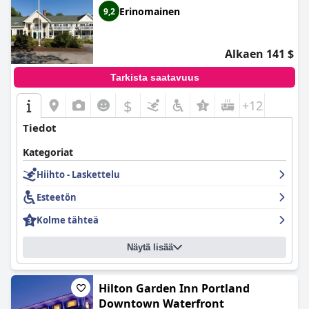
Erinomainen
9,2
Alkaen 141 $
Tarkista saatavuus
$
+12
Tiedot
Kategoriat
Hiihto - Laskettelu
Esteetön
Kolme tähteä
Näytä lisää
Hilton Garden Inn Portland
Downtown Waterfront