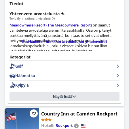
Tiedot
Yhteenveto arvosteluista
Tekoälyn laatima tiivistelmä
Meadowmere Resort (The Meadowmere Resort)
on saanut
vaihtelevia arvosteluja aiemmilta asiakkailta. Osa on pitänyt
paikkaa miellyttävänä ja siistinä, kun taas toiset ovat olleet
pettyneitä vanhanaikaiseen sisustukseen ja puutteellisiin
Lue kaikkien luokkien arvostelujen yhteenvedot
lomakeskuspalveluihin. Jotkut vieraat kokivat hinnat liian
korkeiksi siihen nähden, mitä saivat, ja ilmaisivat
tyytymättömyytensä vastineeseen rahalle. Hotellin siisteydestä
Kategoriat
ja tiloista oli kuitenkin myös myönteisiä kommentteja. Osa
Golf
vieraista ehdotti, että hotelli voisi hyötyä palveluidensa ja
palveluidensa päivittämisestä perustaakseen hintansa.
Häämatka
Potentiaalisten asiakkaiden tulisi harkita vaihtoehtojaan
huolellisesti ennen varauksen tekemistä
Meadowmere Resort
Kylpylä
(The Meadowmere Resort)
ista.
Näytä lisää
Country Inn at Camden Rockport
Hotelli
Rockport