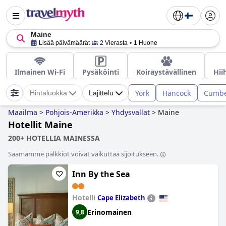
Maine
Lisää päivämäärät
2 Vierasta
1 Huone
Ilmainen Wi-Fi
Pysäköinti
Koiraystävällinen
Hii
York
Hancock
Cumbe
Hintaluokka
Lajittelu
Maailma
>
Pohjois-Amerikka
>
Yhdysvallat
>
Maine
Hotellit Maine
200+ HOTELLIA MAINESSA
Saamamme palkkiot voivat vaikuttaa sijoitukseen.
Inn By the Sea
Hotelli
Cape Elizabeth
Erinomainen
9,8