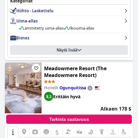
Kategoriat
Hiihto - Laskettelu
Uima-allas
Lämmitetty uima-allas
Ulkouima-allas
Bisnes
Näytä lisää
Meadowmere Resort (The
Meadowmere Resort)
Hotelli
Ogunquitissa
Erittäin hyvä
8,2
Alkaen 178 $
Tarkista saatavuus
$