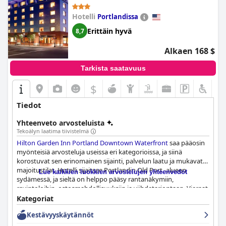
Hotelli
Portlandissa
Erittäin hyvä
8,7
Alkaen 168 $
Tarkista saatavuus
$
Tiedot
Yhteenveto arvosteluista
Tekoälyn laatima tiivistelmä
Hilton Garden Inn Portland Downtown Waterfront
saa pääosin
myönteisiä arvosteluja useissa eri kategorioissa, ja siinä
korostuvat sen erinomainen sijainti, palvelun laatu ja mukavat
majoitustilat. Hotelli sijaitsee Portlandin Old Port -alueen
Lue kaikkien luokkien arvostelujen yhteenvedot
sydämessä, ja sieltä on helppo pääsy rantanäkymiin,
ravintoloihin, ostosmahdollisuuksiin ja viihdetarjontaan. Vieraat
nauttivat alueen kävelyetäisyydellä sijaitsevista kohteista ja
Kategoriat
arvostavat läheisyyttä huippuluokan ruokapaikkoihin, kuten
Kestävyyskäytännöt
Fore Street Restaurant ja Standard Baking Co. Hotellin siistit ja
tilavat huoneet sekä päivitetty aula ja baari parantavat