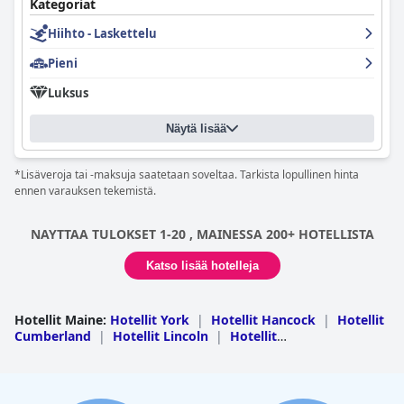
Kategoriat
Hiihto - Laskettelu
Pieni
Luksus
Näytä lisää
*Lisäveroja tai -maksuja saatetaan soveltaa. Tarkista lopullinen hinta
ennen varauksen tekemistä.
NAYTTAA TULOKSET 1-20 , MAINESSA 200+ HOTELLISTA
Katso lisää hotelleja
Hotellit Maine
:
Hotellit York
|
Hotellit Hancock
|
Hotellit
Cumberland
|
Hotellit Lincoln
|
Hotellit
Oxford
|
Hotellit Knox
|
Hotellit Penobscot
|
Hotellit
Waldo
|
Hotellit Kennebec
|
Hotellit
Piscataquis
|
Hotellit Washington
|
Hotellit
Franklin
|
Hotellit Aroostook
|
Hotellit