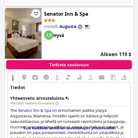
Senator Inn & Spa
Hotelli
Augusta
Hyvä
7,7
Alkaen 119 $
Tarkista saatavuus
$
Tiedot
Yhteenveto arvosteluista
Tekoälyn laatima tiivistelmä
The
Senator Inn & Spa
on erinomainen paikka yöpyä
Augustassa, Mainessa. Hotellin sijainti on kätevä ja helposti
saavutettavissa, ja lähellä on runsaasti ravintoloita ja kauppoja.
Huoneet ovat siistejä ja viihtyisiä, niissä on mukavat sängyt, ja
Lue kaikkien luokkien arvostelujen yhteenvedot
joissakin on jopa poreammeet. Henkilökunta on ystävällistä ja