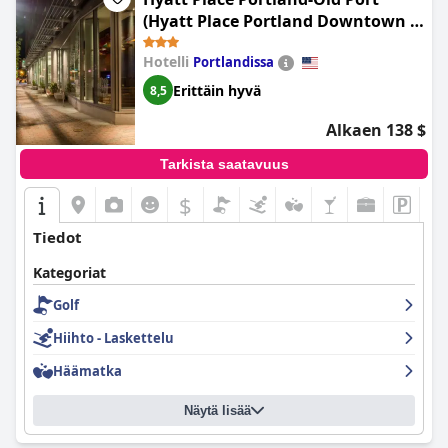
(Hyatt Place Portland Downtown -
Old Port Square)
Hotelli
Portlandissa
Erittäin hyvä
8,5
Alkaen 138 $
Tarkista saatavuus
$
Tiedot
Kategoriat
Golf
Hiihto - Laskettelu
Häämatka
Näytä lisää