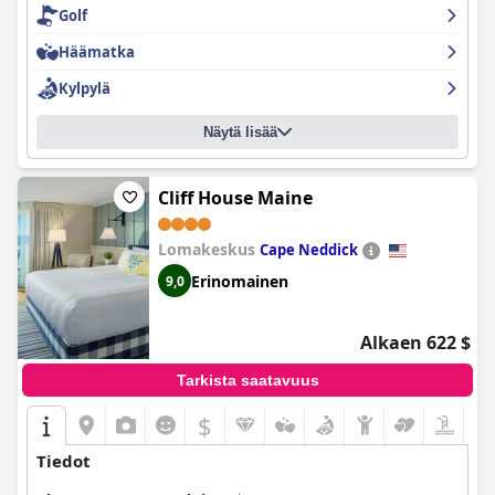
Golf
lomakeskuksessa. Pannukakkujen, ranskalaisten paahtoleipien
ja paksun pekonin ystävät eivät tule pettymään.
Häämatka
Kylpylä
Näytä lisää
Cliff House Maine
Lomakeskus
Cape Neddick
Erinomainen
9,0
Alkaen 622 $
Tarkista saatavuus
$
Tiedot