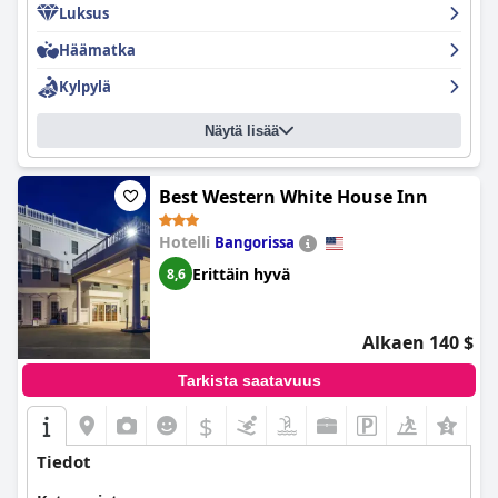
Luksus
Häämatka
Kylpylä
Näytä lisää
Best Western White House Inn
Hotelli
Bangorissa
Erittäin hyvä
8,6
Alkaen 140 $
Tarkista saatavuus
$
+9
Tiedot