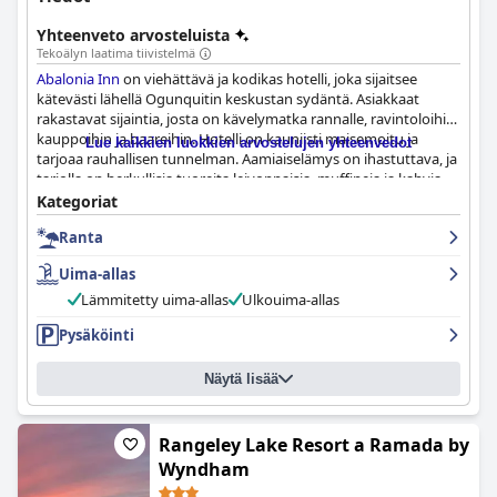
Yhteenveto arvosteluista
Tekoälyn laatima tiivistelmä
Abalonia Inn
on viehättävä ja kodikas hotelli, joka sijaitsee
kätevästi lähellä Ogunquitin keskustan sydäntä. Asiakkaat
rakastavat sijaintia, josta on kävelymatka rannalle, ravintoloihin,
kauppoihin ja baareihin. Hotelli on kauniisti maisemoitu ja
Lue kaikkien luokkien arvostelujen yhteenvedot
tarjoaa rauhallisen tunnelman. Aamiaiselämys on ihastuttava, ja
tarjolla on herkullisia tuoreita leivonnaisia, muffineja ja kahvia.
Huoneet ovat mukavia ja siistejä, ja niissä on viehättäviä
Kategoriat
vanhoja palkkeja, alkuperäisiä puulattioita ja antiikkisia lipastoja.
Ranta
Inn on hyvin hoidettu ja erittäin siisti. Henkilökunta on
vieraanvaraista ja avuliasta, ja nuori apulainen saa kiitosta
Uima-allas
poikkeuksellisista tavoistaan. Uima-allas ja poreallas ovat
kohokohtia, samoin kuin nuotiopaikka ja patiopöydät.
Abalonia
Lämmitetty uima-allas
Ulkouima-allas
Inn
on täydellinen paikka rannan ystäville, sillä sieltä on helppo
Pysäköinti
pääsy rannalle ja ihaniin ravintoloihin. Kaiken kaikkiaan
Abalonia
Inn
on viehättävä ja hyvin suunniteltu majoituspaikka, jossa on
avulias ja huomaamaton henkilökunta.
Näytä lisää
Rangeley Lake Resort a Ramada by
Wyndham