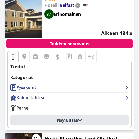
Hotelli
Belfast
Erinomainen
9,1
Alkaen 184 $
Tarkista saatavuus
$
+8
Tiedot
Kategoriat
Pysäköinti
Kolme tähteä
Perhe
Näytä lisää
Hyatt Place Portland-Old Port