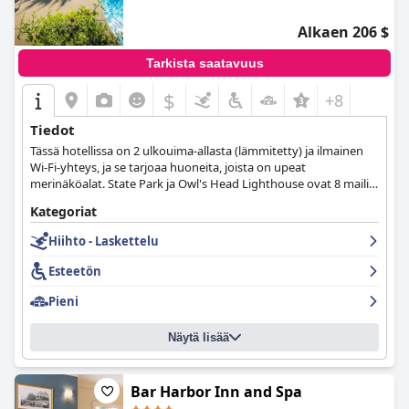
joka toimii sen taustana.
Alkaen 206 $
Tarkista saatavuus
$
+8
Tiedot
Tässä hotellissa on 2 ulkouima-allasta (lämmitetty) ja ilmainen
Wi-Fi-yhteys, ja se tarjoaa huoneita, joista on upeat
merinäköalat. State Park ja Owl's Head Lighthouse ovat 8 mailin
päässä.
Kategoriat
Hiihto - Laskettelu
Esteetön
Pieni
Näytä lisää
Bar Harbor Inn and Spa