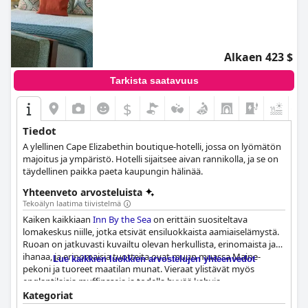
Alkaen 423 $
Tarkista saatavuus
$
+1
Tiedot
Α ylellinen Cape Elizabethin boutique-hotelli, jossa on lyömätön
majoitus ja ympäristö. Hotelli sijaitsee aivan rannikolla, ja se on
täydellinen paikka paeta kaupungin hälinää.
Yhteenveto arvosteluista
Tekoälyn laatima tiivistelmä
Kaiken kaikkiaan
Inn By the Sea
on erittäin suositeltava
lomakeskus niille, jotka etsivät ensiluokkaista aamiaiselämystä.
Ruoan on jatkuvasti kuvailtu olevan herkullista, erinomaista ja
ihanaa, ja erinomaisia tuotteita ovat muun muassa Maine-
Lue kaikkien luokkien arvostelujen yhteenvedot
pekoni ja tuoreet maatilan munat. Vieraat ylistävät myös
englantilaisia muffinsseja ja todella hyvää kahvia.
Aamiaisvalikoima on runsas ja tyydyttävä, ja jotkut vieraat jopa
Kategoriat
kutsuvat sitä parhaaksi ruoaksi, jota he ovat koskaan syöneet