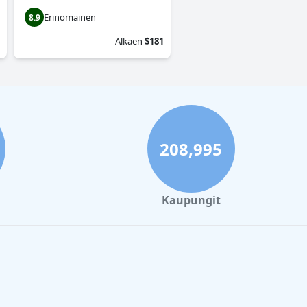
Erinomainen
8.9
Alkaen
$181
208,995
Kaupungit