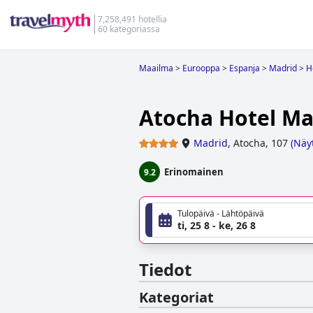
7,258,491 hotellia
60 kategoriassa
Maailma
>
Eurooppa
>
Espanja
>
Madrid
>
H
Atocha Hotel Mad
Madrid
,
Atocha, 107
(
Näyt
Erinomainen
9.2
Tulopäivä - Lähtöpäivä
ti, 25 8 - ke, 26 8
Tiedot
Kategoriat