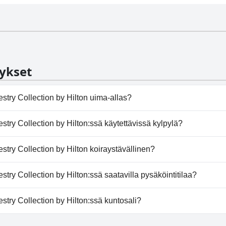
ykset
stry Collection by Hilton uima-allas?
ry Collection by Hilton ei ole uima-allasta.
try Collection by Hilton:ssä käytettävissä kylpylä?
ry Collection by Hilton ei tarjoa kylpylää.
try Collection by Hilton koiraystävällinen?
estry Collection by Hilton toivottaa koirat tervetulleiksi.
try Collection by Hilton:ssä saatavilla pysäköintitilaa?
pestry Collection by Hilton tarjoaa pysäköintimahdollisuude
try Collection by Hilton:ssä kuntosali?
ry Collection by Hilton ei ole kuntosalia.