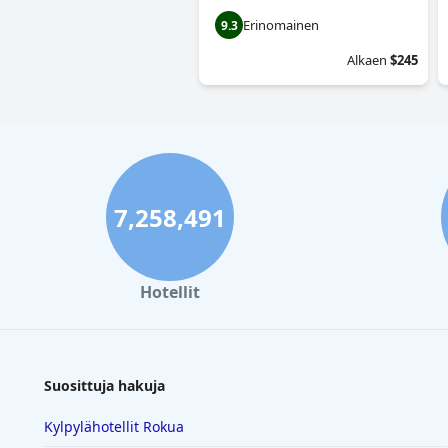
Erinomainen
9.3
Alkaen
$245
7,258,491
Hotellit
Suosittuja hakuja
Kylpylähotellit Rokua