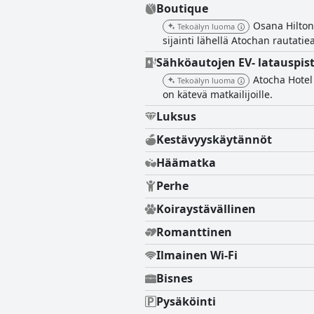
Boutique
Osana Hilton
Tekoälyn luoma
sijainti lähellä Atochan rautati
Sähköautojen EV- latauspis
Atocha Hotel 
Tekoälyn luoma
on kätevä matkailijoille.
Luksus
Kestävyyskäytännöt
Häämatka
Perhe
Koiraystävällinen
Romanttinen
Ilmainen Wi-Fi
Bisnes
Pysäköinti