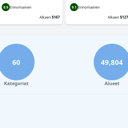
Erinomainen
Erinomainen
8.9
9.1
Alkaen
$167
Alkaen
$127
60
49,804
Kategoriat
Alueet