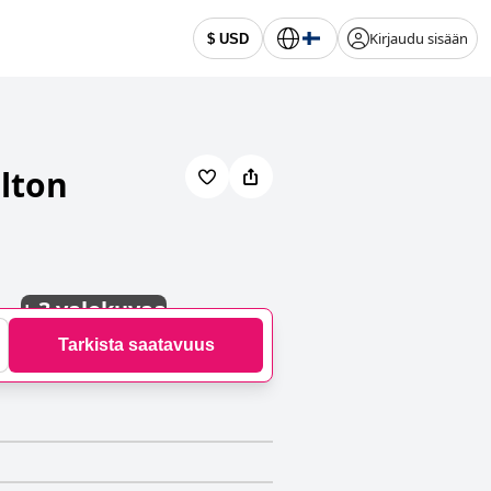
Kirjaudu sisään
$ USD
ilton
+
3 valokuvaa
Tarkista saatavuus