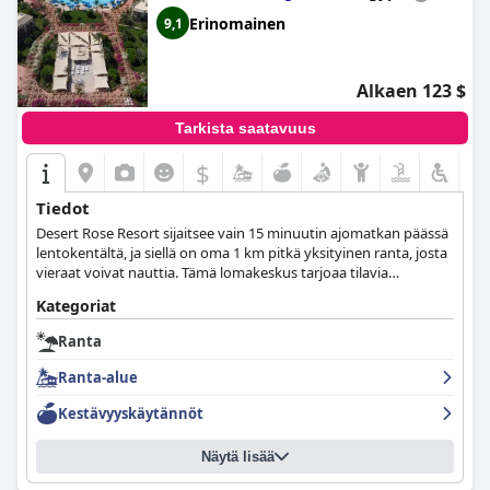
Erinomainen
9,1
Alkaen 123 $
Tarkista saatavuus
$
Tiedot
Desert Rose Resort sijaitsee vain 15 minuutin ajomatkan päässä
lentokentältä, ja siellä on oma 1 km pitkä yksityinen ranta, josta
vieraat voivat nauttia. Tämä lomakeskus tarjoaa tilavia
majoitusvaihtoehtoja, 5 ravintolaa, 11 baaria ja yli 100
Kategoriat
aktiviteettia, joten se on erinomainen valinta ainutlaatuiselle
lomalle.
Ranta
Ranta-alue
Kestävyyskäytännöt
Näytä lisää