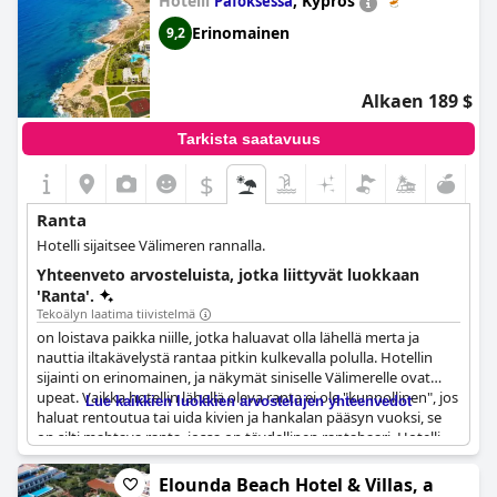
Hotelli
,
Kypros
Pafoksessa
päässä huoneestasi. Hotelli tarjoaa myös ilmaisia aurinkotuoleja
ja -varjoja käyttöösi. Yksityinen ja hyvin varusteltu ranta on
Erinomainen
9,2
todella yksi tämän hotellin kohokohdista. Monet pitävät sitä
saaren kauneimpana rantana, joka on laaja ja jonka vedet ovat
kirkkaat. Halusitpa sitten ottaa aurinkoa, uida tai vain nauttia
Alkaen 189 $
upeasta ympäristöstä,
Alexandra Golden Boutique Hotel-Adults
Only
-hotellin ranta on täydellinen paikka rentouttavalle ja
Tarkista saatavuus
nautinnolliselle lomalle.
$
Ranta
Hotelli sijaitsee Välimeren rannalla.
Yhteenveto arvosteluista, jotka liittyvät luokkaan
'Ranta'.
Tekoälyn laatima tiivistelmä
on loistava paikka niille, jotka haluavat olla lähellä merta ja
nauttia iltakävelystä rantaa pitkin kulkevalla polulla. Hotellin
sijainti on erinomainen, ja näkymät siniselle Välimerelle ovat
upeat. Vaikka hotellin lähellä oleva ranta ei ole "kunnollinen", jos
Lue kaikkien luokkien arvostelujen yhteenvedot
haluat rentoutua tai uida kivien ja hankalan pääsyn vuoksi, se
on silti mahtava ranta, jossa on täydellinen rantabaari. Hotelli
tarjoaa rantapyyhkeitä ja sillä on jopa oma ranta. Jotkut vieraat
ovat kuitenkin kertoneet, että kauimmaiset aurinkotuolit voivat
Elounda Beach Hotel & Villas, a