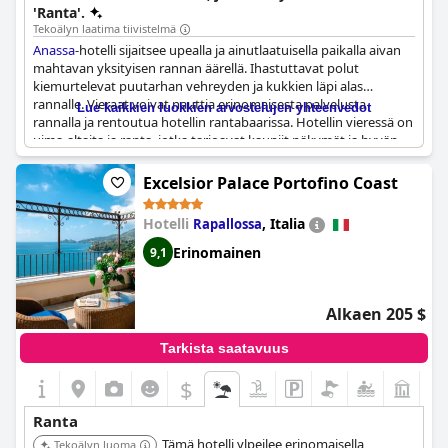
'Ranta'.
Tekoälyn laatima tiivistelmä
Anassa
-hotelli sijaitsee upealla ja ainutlaatuisella paikalla aivan
mahtavan yksityisen rannan äärellä. Ihastuttavat polut
kiemurtelevat puutarhan vehreyden ja kukkien läpi alas
rannalle. Vieraat voivat nauttia erinomaisesta palvelusta
Lue kaikkien luokkien arvostelujen yhteenvedot
rannalla ja rentoutua hotellin rantabaarissa. Hotellin vieressä on
uima-altaita ja ranta, jotka tarjoavat kauniit näkymät ja hyvän
sijainnin rannikkokaupungissa. Hotellin rannan vieressä olevat
vesiurheilumahdollisuudet ovat huippuluokkaa, mikä tekee siitä
Excelsior Palace Portofino Coast
täydellisen paikan seikkailunhaluisille. Itse ranta on
pikkukiviranta, jolta avautuvat kauniit merinäköalat. Kaiken
Hotelli
,
Italia
Rapallossa
kaikkiaan
Anassa
tarjoaa kuvankauniin ja upean
rantaelämyksen, joka jättää vieraat kunnioituksen valtaan.
Erinomainen
9,1
Alkaen 205 $
Tarkista saatavuus
$
Ranta
Tämä hotelli ylpeilee erinomaisella
Tekoälyn luoma