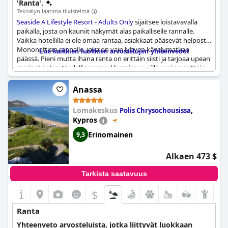
'Ranta'.
Tekoälyn laatima tiivistelmä
Seaside A Lifestyle Resort - Adults Only
sijaitsee loistavavalla
paikalla, josta on kauniit näkymät alas paikalliselle rannalle.
Vaikka hotellilla ei ole omaa rantaa, asiakkaat pääsevät helposti
Mononaftisin rannalle, joka on vain lyhyen kävelymatkan
Lue kaikkien luokkien arvostelujen yhteenvedot
päässä. Pieni mutta ihana ranta on erittäin siisti ja tarjoaa upean
merinäköalan, täydellinen snorklaamiseen, sillä vesi on erittäin
kirkasta ja täynnä meren elämää. Asiakkaiden käytössä on myös
kaksi yhteistä uima-allasta. Palveluiden osalta jotkut asiakkaat
Anassa
kokivat, ettei sisäänkirjautumisen yhteydessä annettu juurikaan
tietoa siitä, mistä mitäkin löytää, mutta kaiken kaikkiaan ranta ja
Lomakeskus
,
Polis Chrysochousissa
lähialue ovat mahtavia. On syytä huomata, että ranta voi olla
Kypros
melko täynnä, mutta aurinkotuolit ovat kohtuuhintaisia. Yksi
asiakas mainitsi myös, että veneen ilman lupaa voi vuokrata
Erinomainen
9,3
suoraan läheisestä pienestä lahdesta. Jotkut asiakkaat
mainitsivat kuitenkin, että aurinkotuolien ympäristö kaipaa
Alkaen 473 $
parempaa huoltoa. Kaiken kaikkiaan kaunis sijainti ja pääsy
rannalle tekevät vierailusta
Seaside A Lifestyle Resort - Adults
Tarkista saatavuus
Only
-hotellissa erinomaisen.
$
Ranta
Yhteenveto arvosteluista, jotka liittyvät luokkaan