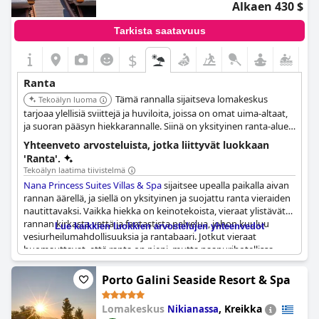
Alkaen 430 $
Tarkista saatavuus
$
Ranta
Tämä rannalla sijaitseva lomakeskus
Tekoälyn luoma
tarjoaa ylellisiä sviittejä ja huviloita, joissa on omat uima-altaat,
ja suoran pääsyn hiekkarannalle. Siinä on yksityinen ranta-alue
ja monipuolisia kylpylähoitoja.
Yhteenveto arvosteluista, jotka liittyvät luokkaan
'Ranta'.
Tekoälyn laatima tiivistelmä
Nana Princess Suites Villas & Spa
sijaitsee upealla paikalla aivan
rannan äärellä, ja siellä on yksityinen ja suojattu ranta vieraiden
nautittavaksi. Vaikka hiekka on keinotekoista, vieraat ylistävät
rannan kirkasta vettä ja fantastista palvelua, johon kuuluu
Lue kaikkien luokkien arvostelujen yhteenvedot
vesiurheilumahdollisuuksia ja rantabaari. Jotkut vieraat
huomauttavat, että ranta on pieni, mutta naapurihotellissa
Nana Golden Beachissä on suurempi ranta-alue, johon vierailla
on pääsy. Kaiken kaikkiaan hotellin oma ranta on yksityinen
Porto Galini Seaside Resort & Spa
paikka, jossa on erinomaiset palvelut, ja läheinen rantaviiva ja
ranta ovat myös mukavia tutkittavia. Vaikka rannan
Lomakeskus
,
Kreikka
Nikianassa
ruokalistalla voisi olla enemmän vaihtelua ja enemmän