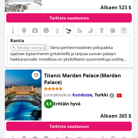
Alkaen 523 $
Tarkista saatavuus
$
Ranta
Tämä perheomisteinen piilopaikka
Tekoälyn luoma
sijaitsee Egeanmeren jyrkänteillä ja tarjoaa suoran pääsyn
hiekkarannalle. Hotellissa on yksilöllisesti suunniteltuja sviittejä
ja huviloita. Se on "The Leading Hotels of the World" -ketjun
jäsen.
Titanic Mardan Palace (Mardan
Palace)
Lomakeskus
,
Turkki
Kundussa
Erittäin hyvä
8,4
Alkaen 265 $
Tarkista saatavuus