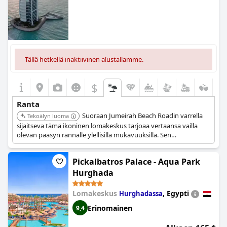
Tällä hetkellä inaktiivinen alustallamme.
$
Ranta
Suoraan Jumeirah Beach Roadin varrella
Tekoälyn luoma
sijaitseva tämä ikoninen lomakeskus tarjoaa vertaansa vailla
olevan pääsyn rannalle ylellisillä mukavuuksilla. Sen
ensiluokkainen rantasijainti ja maailmanluokan palvelu tekevät
siitä huippuvalinnan rannan ystäville.
Pickalbatros Palace - Aqua Park
Hurghada
Lomakeskus
,
Egypti
Hurghadassa
Erinomainen
9,4