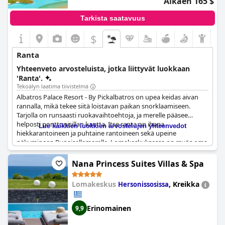
Alkaen 165 $
Tarkista saatavuus
$
Ranta
Yhteenveto arvosteluista, jotka liittyvät luokkaan
'Ranta'.
Tekoälyn laatima tiivistelmä
Albatros Palace Resort - By Pickalbatros on upea keidas aivan
rannalla, mikä tekee siitä loistavan paikan snorklaamiseen.
Tarjolla on runsaasti ruokavaihtoehtoja, ja merelle pääsee
helposti ponttonisillan kautta. Itse ranta on ihana
Lue kaikkien luokkien arvostelujen yhteenvedot
hiekkarantoineen ja puhtaine rantoineen sekä upeine
näkymineen Punaisellemerelle. Lomakeskuksessa on myös oma
ranta, ja voit uida sekä uima-altaassa että laguuneissa. Perheet
arvostavat monia leikkialueita lapsille, ja siellä on jopa "ei saa
Nana Princess Suites Villas & Spa
häiritä" -lippu, jonka voit ripustaa lepoalueellesi pitämään
kaupustelijat loitolla. Vaikka jotkut vieraat pitivät rantaa
Lomakeskus
,
Kreikka
Hersonissosissa
vaarallisena ja liukkaana, toiset rakastivat sen tilavuutta ja
kauneutta. Niille, jotka haluavat tutustua kauemmas, hotellista
on suora pääsy läheiselle rannalle. Kaiken kaikkiaan Albatros
Erinomainen
9,9
Palace Resort on loistava paikka yöpyä, jos etsit lomakeskusta,
jossa on kaikki mitä tarvitset nauttiaksesi ajastasi meren äärellä.