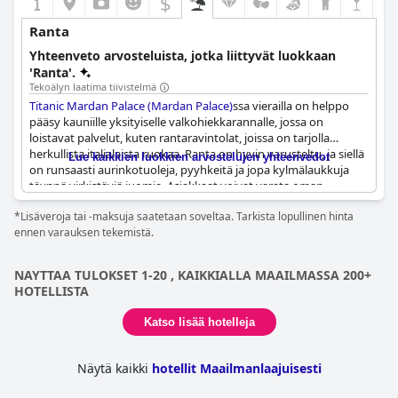
$
Ranta
Yhteenveto arvosteluista, jotka liittyvät luokkaan
'Ranta'.
Tekoälyn laatima tiivistelmä
Titanic Mardan Palace (Mardan Palace)
ssa vierailla on helppo
pääsy kauniille yksityiselle valkohiekkarannalle, jossa on
loistavat palvelut, kuten rantaravintolat, joissa on tarjolla
herkullista italialaista ruokaa. Ranta on hyvin varusteltu, ja siellä
Lue kaikkien luokkien arvostelujen yhteenvedot
on runsaasti aurinkotuoleja, pyyhkeitä ja jopa kylmälaukkuja
täynnä virkistäviä juomia. Asiakkaat voivat varata oman
cabanan saadakseen täydellisen rantaelämyksen. Hiekka on
*Lisäveroja tai -maksuja saatetaan soveltaa. Tarkista lopullinen hinta
joko keltaista tai valkoista, ja ranta on yksinkertaisesti upea.
ennen varauksen tekemistä.
Olitpa sitten kävelyllä tai rentoutumassa cabanassa, ranta on
täydellinen paikka rentoutua ja nauttia auringosta ja merestä.
NAYTTAA TULOKSET 1-20 , KAIKKIALLA MAAILMASSA 200+
HOTELLISTA
Katso lisää hotelleja
Näytä kaikki
hotellit Maailmanlaajuisesti