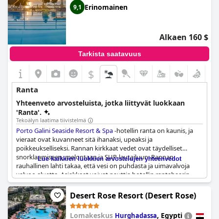
jäätelövaihtoehtoja, vieraat ovat yhtä mieltä siitä, että palvelu
Erinomainen
9,1
rannalla on fantastista. Jotkut vieraat kuitenkin huomauttavat,
että hotellin ranta ei ole kaunein, ja siitä puuttuu poukama
uimista varten.
Alkaen 160 $
Tarkista saatavuus
$
Ranta
Yhteenveto arvosteluista, jotka liittyvät luokkaan
'Ranta'.
Tekoälyn laatima tiivistelmä
Porto Galini Seaside Resort & Spa
-hotellin ranta on kaunis, ja
vieraat ovat kuvanneet sitä ihanaksi, upeaksi ja
poikkeukselliseksi. Rannan kirkkaat vedet ovat täydelliset
snorklaamiseen, melontaan ja SUP-lautailuun. Rannan
Lue kaikkien luokkien arvostelujen yhteenvedot
rauhallinen lahti takaa, että vesi on puhdasta ja uimavalvoja
valvoo aluetta. Asiakkaat voivat nauttia hotellin rantabaarin
palveluista, aurinkotuoleista ja käyttää varusteita ilmaiseksi.
Kaiken kaikkiaan hotellin ranta on yksi alueen kauneimmista ja
Desert Rose Resort (Desert Rose)
parhaiten varustelluista, täydellinen rentoutumiseen ja
irtiottoon arjesta.
Lomakeskus
,
Egypti
Hurghadassa