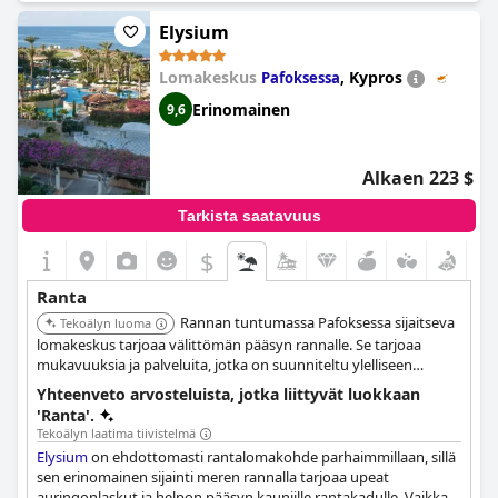
Elysium
Lomakeskus
,
Kypros
Pafoksessa
Erinomainen
9,6
Alkaen 223 $
Tarkista saatavuus
$
Ranta
Rannan tuntumassa Pafoksessa sijaitseva
Tekoälyn luoma
lomakeskus tarjoaa välittömän pääsyn rannalle. Se tarjoaa
mukavuuksia ja palveluita, jotka on suunniteltu ylelliseen
rantaelämään, mukaan lukien useita ruokailumahdollisuuksia ja
Yhteenveto arvosteluista, jotka liittyvät luokkaan
spa-palveluita.
'Ranta'.
Tekoälyn laatima tiivistelmä
Elysium
on ehdottomasti rantalomakohde parhaimmillaan, sillä
sen erinomainen sijainti meren rannalla tarjoaa upeat
auringonlaskut ja helpon pääsyn kauniille rantakadulle. Vaikka