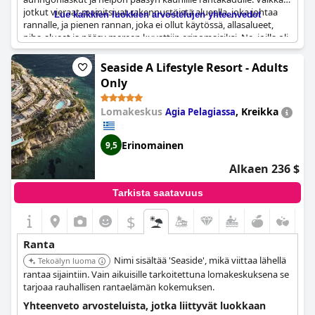
jotkut vieraat mainitsivat rakennustöistä alueella, joka johtaa
Lue kaikkien luokkien arvostelujen yhteenvedot
rannalle, ja pienen rannan, joka ei ollut käytössä, allasalueet,
piha-alueet ja pääsy mereen kuvattiin erinomaisiksi. Ne, joilla oli
onni saada huone merinäköalalla, ylistivät maalauksellista
näkymää. Hiekkarantaan johtavan kävelytien lisäksi vieraat
Seaside A Lifestyle Resort - Adults
voivat kävellä hiekkaa pitkin satamaan, joka on vain viiden
Only
minuutin päässä, ja tutustua ympäristöön tarkemmin. Kaiken
kaikkiaan
Elysium
on erinomainen hotellivalinta niille, jotka
Lomakeskus
,
Kreikka
Agia Pelagiassa
haluavat yöpyä rannalla mukavasti ja tyylikkäästi.
Erinomainen
9,5
Alkaen 236 $
Tarkista saatavuus
$
Ranta
Nimi sisältää 'Seaside', mikä viittaa lähellä
Tekoälyn luoma
rantaa sijaintiin. Vain aikuisille tarkoitettuna lomakeskuksena se
tarjoaa rauhallisen rantaelämän kokemuksen.
Yhteenveto arvosteluista, jotka liittyvät luokkaan