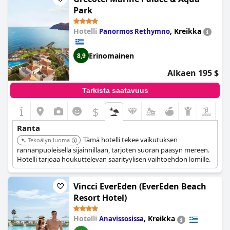
lapsille. Vaikka rannalle on hieman matkaa joistakin huoneista,
Park
se on silti helposti saavutettavissa ja hyvin hoidettu. Ainoa
miinuspuoli on vilkas tie hotellin ja rannan välillä, jota ei näy
Hotelli
,
Kreikka
Panormos Rethymno
valokuvissa. Kaiken kaikkiaan ranta on hotellin kohokohta
erinomaisine palveluineen ja vieraiden suosiollisilla arvosteluilla.
Erinomainen
8,9
Alkaen 195 $
Tarkista saatavuus
$
Ranta
Tämä hotelli tekee vaikutuksen
Tekoälyn luoma
rannanpuoleisella sijainnillaan, tarjoten suoran pääsyn mereen.
Hotelli tarjoaa houkuttelevan saarityylisen vaihtoehdon lomille.
Vincci EverEden (EverEden Beach
Resort Hotel)
Hotelli
,
Kreikka
Anavissosissa