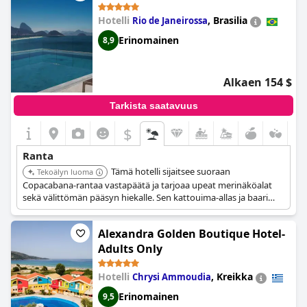
täydellinen lounaalle. Vaikka ranta on melko pieni, se on ihana ja
syrjäinen, ja siellä on hiekkaa, pieniä kalliotasanteita sekä
Hotelli
,
Brasilia
Rio de Janeirossa
aurinkotuoleja ja -varjoja saatavilla. Vieraat nauttivat rannan
yksityisestä baarista ja sen läheisyydessä olevasta erinomaisesta
Erinomainen
8,9
ravintolasta sekä merelle pääsystä. Ranta ja sen kirkas, sininen
vesi ovat hotellin erottuva piirre, ja näkymät sekä uima-altaalta
että rannalta ovat ihanat. Hotellin lumoavat puutarhat ja sijainti
Alkaen 154 $
meren rannalla lisäävät tämän paikan viehätystä.
Tarkista saatavuus
$
Ranta
Tämä hotelli sijaitsee suoraan
Tekoälyn luoma
Copacabana-rantaa vastapäätä ja tarjoaa upeat merinäköalat
sekä välittömän pääsyn hiekalle. Sen kattouima-allas ja baari
tarjoavat ylellisen kokemuksen rantataustalla.
Alexandra Golden Boutique Hotel-
Adults Only
Hotelli
,
Kreikka
Chrysi Ammoudia
Erinomainen
9,5