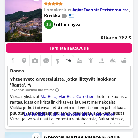
Lomakeskus
,
Agios Ioannis Peristeronissa
Kreikka
Erittäin hyvä
8,5
Alkaen 282 $
Tarkista saatavuus
$
Ranta
Yhteenveto arvosteluista, jotka liittyvät luokkaan
'Ranta'.
Tekoälyn laatima tiivistelmä
Vieraat ylistävät
MarBella, Mar-Bella Collection
-hotellin kaunista
rantaa, jossa on kristallinkirkas vesi ja upeat merinäköalat.
Vaikka jotkut toteavat, että ranta on keinotekoinen ja hiekkaa
puuttuu, sitä kehutaan silti sen puhtaudesta ja mukavuuksista.
Lue kaikkien luokkien arvostelujen yhteenvedot
Vierailijat voivat nauttia rennosta rantabaarista, Bali-vuoteista,
joista on näköala merelle, ja rannalla sijaitsevasta ravintolasta.
Perheet arvostavat uima-altaiden, rannan ja vesipuiston hyvää
yhdistelmää, mutta huomaavat, että ranta ei ole niin sopiva
Grecotel Marine Palace & Aqua