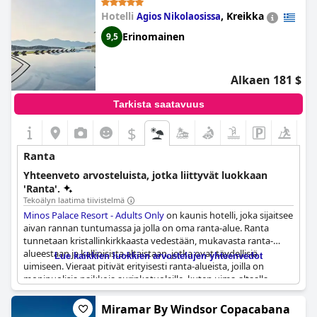
pääsy ensiluokkaisiin lepotuoleihin, joista on lyömättömät
Hotelli
,
Kreikka
Agios Nikolaosissa
merinäköalat upean auringonlaskun katseluun. Vaikka osa
henkilökunnasta voisi olla avuliasta, Giorgos erottui joukosta
Erinomainen
9,5
erinomaisella palvelullaan. Vaikka kivikkoinen rannikko voi
tehdä mereen kävelystä ja sieltä poistumisesta haastavaa,
hotelli tekee kovasti töitä tarjotakseen vieraille täydellisen
Alkaen 181 $
lomaelämyksen. Kaiken kaikkiaan
Vincci EverEden (EverEden
Beach Resort Hotel)
in oma, täydellinen ranta on upea
Tarkista saatavuus
kohokohta, josta vieraat ovat innoissaan.
$
Ranta
Yhteenveto arvosteluista, jotka liittyvät luokkaan
'Ranta'.
Tekoälyn laatima tiivistelmä
Minos Palace Resort - Adults Only
on kaunis hotelli, joka sijaitsee
aivan rannan tuntumassa ja jolla on oma ranta-alue. Ranta
tunnetaan kristallinkirkkaasta vedestään, mukavasta ranta-
alueestaan ja kallioisista altaistaan, jotka ovat täydellisiä
Lue kaikkien luokkien arvostelujen yhteenvedot
uimiseen. Vieraat pitivät erityisesti ranta-alueista, joilla on
monipuolisia paikkoja aurinkotuoleille, kuten uima-altaalla,
puutarhassa, palmun alla, oliivipuun alla ja kalliolla. Ranta on
myös upea, ja sieltä on upeat näkymät ja rantabaari, joka on
Miramar By Windsor Copacabana