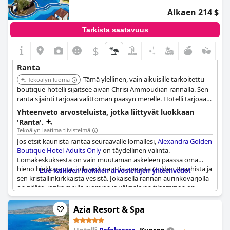
Alkaen 214 $
Tarkista saatavuus
$
Ranta
Tämä ylellinen, vain aikuisille tarkoitettu
Tekoälyn luoma
boutique-hotelli sijaitsee aivan Chrisi Ammoudian rannalla. Sen
ranta sijainti tarjoaa välittömän pääsyn merelle. Hotelli tarjoaa
rauhallisen ilmapiirin ja tyylikkään ympäristön.
Yhteenveto arvosteluista, jotka liittyvät luokkaan
'Ranta'.
Tekoälyn laatima tiivistelmä
Jos etsit kaunista rantaa seuraavalle lomallesi,
Alexandra Golden
Boutique Hotel-Adults Only
on täydellinen valinta.
Lomakeskuksesta on vain muutaman askeleen päässä oma
hieno hiekkaranta, jolla voit nauttia upeasta Golden Beachistä ja
Lue kaikkien luokkien arvostelujen yhteenvedot
sen kristallinkirkkaista vesistä. Jokaisella rannan aurinkovarjolla
on pääte, jonka avulla juomien ja välipalojen tilaaminen on
helppoa, mikä tekee siitä täydellisen paikan rentoutua koko
päivän. Siisti ja hyvin hoidettu hiekkaranta on todella upea ja
Azia Resort & Spa
sijaitsee 50 metrin säteellä hotellista. Suoran rannan pääsyn
ansiosta upea ranta on vain viiden minuutin kävelymatkan