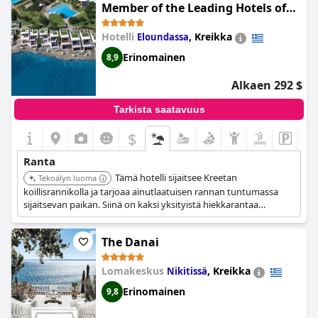
olla likaisia. Siitä huolimatta läheisyys mereen on täydellinen, ja
Member of the Leading Hotels of
huoneista avautuvat näkymät ovat myös todella hienot. Vaikka
the World
ranta on hieman kaukana, se on yksi harvoista kunnollisista
Hotelli
,
Kreikka
Eloundassa
rannoista Pafoksessa. Ole tietoinen siitä, että meri voi olla
myrskyisä ja aallot voimakkaita, ja veteen voi olla hieman
Erinomainen
8,9
matkaa. Jos etsit hiekkarantaa, sinun on ehkä mentävä muualle,
koska hotellin edessä oleva ranta on melko kivinen ja vaatii
Alkaen 292 $
pidemmän kävelyn. Kaiken kaikkiaan rantakokemus paikassa on
loistava lisä lomaasi.
Tarkista saatavuus
$
Ranta
Tämä hotelli sijaitsee Kreetan
Tekoälyn luoma
koillisrannikolla ja tarjoaa ainutlaatuisen rannan tuntumassa
sijaitsevan paikan. Siinä on kaksi yksityistä hiekkarantaa
aurinkotuoleineen ja rantapalveluineen. Hotellissa on myös
rannan tuntumassa sijaitsevia bungaloweja ja huviloita, joissa
The Danai
on omat lämmitetyt uima-altaat.
Lomakeskus
,
Kreikka
Nikitissä
Erinomainen
9,8