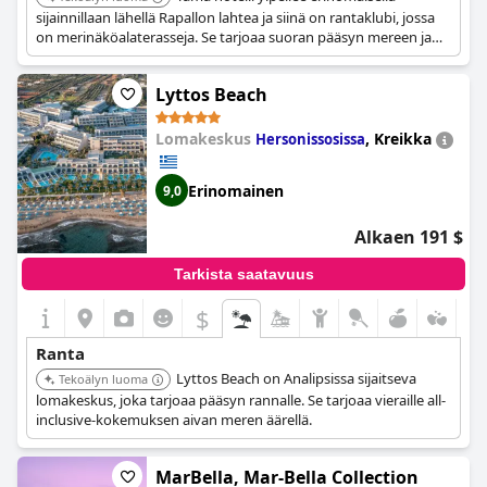
sijainnillaan lähellä Rapallon lahtea ja siinä on rantaklubi, jossa
on merinäköalaterasseja. Se tarjoaa suoran pääsyn mereen ja
aurinkotuoleja ja -varjoja terasseilla.
Lyttos Beach
Lomakeskus
,
Kreikka
Hersonissosissa
Erinomainen
9,0
Alkaen 191 $
Tarkista saatavuus
$
Ranta
Lyttos Beach on Analipsissa sijaitseva
Tekoälyn luoma
lomakeskus, joka tarjoaa pääsyn rannalle. Se tarjoaa vieraille all-
inclusive-kokemuksen aivan meren äärellä.
MarBella, Mar-Bella Collection