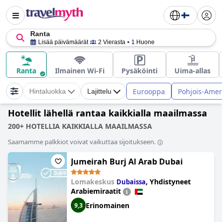
Ranta
Lisää päivämäärät
2 Vierasta
1 Huone
Ranta
Ilmainen Wi-Fi
Pysäköinti
Uima-allas
Eurooppa
Pohjois-Amer
Hintaluokka
Lajittelu
Hotellit lähellä rantaa kaikkialla maailmassa
200+ HOTELLIA KAIKKIALLA MAAILMASSA
Saamamme palkkiot voivat vaikuttaa sijoitukseen.
Jumeirah Burj Al Arab Dubai
Lomakeskus
,
Yhdistyneet
Dubaissa
Arabiemiraatit
Erinomainen
9,3