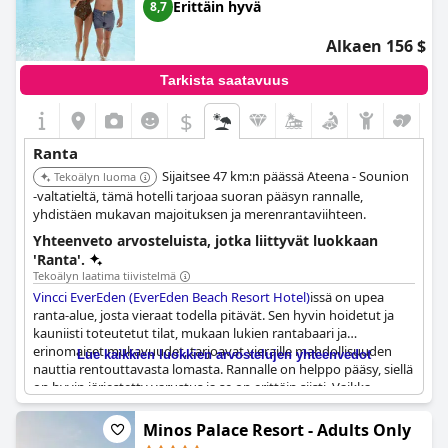
Erittäin hyvä
8,7
Alkaen 156 $
Tarkista saatavuus
$
Ranta
Sijaitsee 47 km:n päässä Ateena - Sounion
Tekoälyn luoma
-valtatieltä, tämä hotelli tarjoaa suoran pääsyn rannalle,
yhdistäen mukavan majoituksen ja merenrantaviihteen.
Yhteenveto arvosteluista, jotka liittyvät luokkaan
'Ranta'.
Tekoälyn laatima tiivistelmä
Vincci EverEden (EverEden Beach Resort Hotel)
issä on upea
ranta-alue, josta vieraat todella pitävät. Sen hyvin hoidetut ja
kauniisti toteutetut tilat, mukaan lukien rantabaari ja
erinomaiset mukavuudet, tarjoavat vieraille mahdollisuuden
Lue kaikkien luokkien arvostelujen yhteenvedot
nauttia rentouttavasta lomasta. Rannalle on helppo pääsy, siellä
on hyvin järjestetty varustus ja se on erittäin siisti. Vaikka
merivesi on uskomattoman suolaista, ranta on edelleen upea
paikka uimiseen ja auringonottoon kristallinkirkkaan veden
Minos Palace Resort - Adults Only
(sinilippu) äärellä. Pientä maksua vastaan vierailla on myös