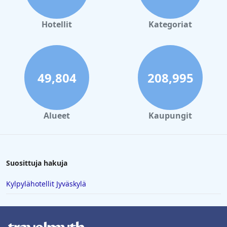
Hotellit
Kategoriat
49,804
208,995
Alueet
Kaupungit
Suosittuja hakuja
Kylpylähotellit Jyväskylä