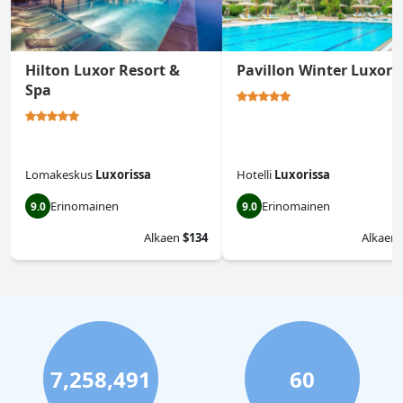
Hilton Luxor Resort &
Pavillon Winter Luxor
Spa
Lomakeskus
Luxorissa
Hotelli
Luxorissa
Erinomainen
Erinomainen
9.0
9.0
Alkaen
$134
Alkaen
7,258,491
60