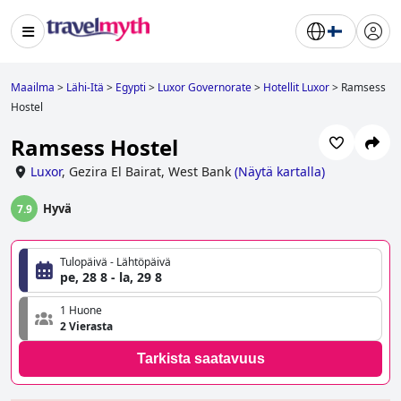
Maailma
>
Lähi-Itä
>
Egypti
>
Luxor Governorate
>
Hotellit Luxor
>
Ramsess
Hostel
Ramsess Hostel
Luxor
,
Gezira El Bairat, West Bank
(
Näytä kartalla
)
Hyvä
7.9
Tulopäivä - Lähtöpäivä
pe, 28 8 - la, 29 8
1 Huone
2 Vierasta
Tarkista saatavuus