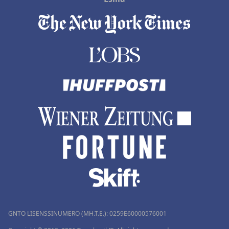
GNTO LISENSSINUMERO (MH.T.E.): 0259Ε60000576001