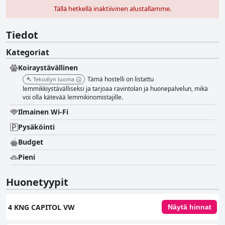
Tällä hetkellä inaktiivinen alustallamme.
Tiedot
Kategoriat
Koiraystävällinen
Tämä hostelli on listattu
Tekoälyn luoma
lemmikkiystävälliseksi ja tarjoaa ravintolan ja huonepalvelun, mikä
voi olla kätevää lemmikinomistajille.
Ilmainen Wi-Fi
Pysäköinti
Budget
Pieni
Huonetyypit
4 KNG CAPITOL VW
Näytä hinnat