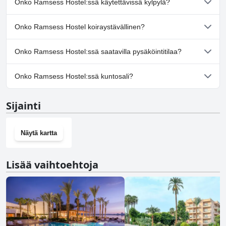
Onko Ramsess Hostel:ssä käytettävissä kylpylä?
Ei, Ramsess Hostel ei tarjoa kylpylää.
Onko Ramsess Hostel koiraystävällinen?
Kyllä, Ramsess Hostel toivottaa koirat tervetulleiksi.
Onko Ramsess Hostel:ssä saatavilla pysäköintitilaa?
Kyllä, Ramsess Hostel tarjoaa pysäköintimahdollisuuden.
Onko Ramsess Hostel:ssä kuntosali?
Ei, Ramsess Hostel ei ole kuntosalia.
Sijainti
Näytä kartta
Lisää vaihtoehtoja