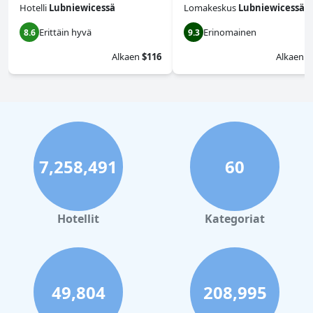
Hotelli
Lubniewicessä
Lomakeskus
Lubniewicessä
Erittäin hyvä
Erinomainen
8.6
9.3
Alkaen
$116
Alkaen
$
7,258,491
60
Hotellit
Kategoriat
49,804
208,995