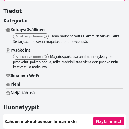
Tiedot
Kategoriat
Koiraystävällinen
Tämä mökki toivottaa lemmikit tervetulleiksi.
Tekoälyn luoma
Se tarjoaa mukavaa majoitusta Lubniewicessä.
Pysäköinti
Majoituspaikassa on ilmainen yksityinen
Tekoälyn luoma
pysäköinti paikan päällä, mikä mahdollistaa vieraiden pysäköinnin
kätevästi ja maksutta.
Ilmainen Wi-Fi
Pieni
Neljä tähteä
Huonetyypit
Kahden makuuhuoneen lomamökki
Näytä hinnat