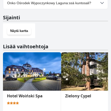
Kyllä, Ośrodek Wypoczynkowy Laguna tarjoaa
Onko Ośrodek Wypoczynkowy Laguna:ssä kuntosali?
pysäköintimahdollisuuden.
Ei, Ośrodek Wypoczynkowy Laguna ei ole kuntosalia.
Sijainti
Näytä kartta
Lisää vaihtoehtoja
Hotel Woiński Spa
Zielony Cypel