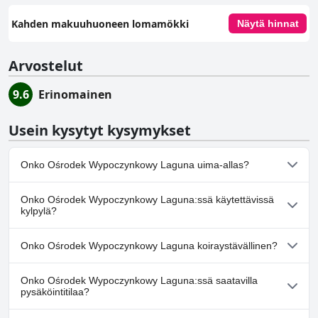
Kahden makuuhuoneen lomamökki
Näytä hinnat
Arvostelut
9.6
Erinomainen
Usein kysytyt kysymykset
Onko Ośrodek Wypoczynkowy Laguna uima-allas?
Ei, Ośrodek Wypoczynkowy Laguna ei ole uima-allasta.
Onko Ośrodek Wypoczynkowy Laguna:ssä käytettävissä
kylpylä?
Ei, Ośrodek Wypoczynkowy Laguna ei tarjoa kylpylää.
Onko Ośrodek Wypoczynkowy Laguna koiraystävällinen?
Kyllä, Ośrodek Wypoczynkowy Laguna toivottaa koirat
Onko Ośrodek Wypoczynkowy Laguna:ssä saatavilla
tervetulleiksi.
pysäköintitilaa?