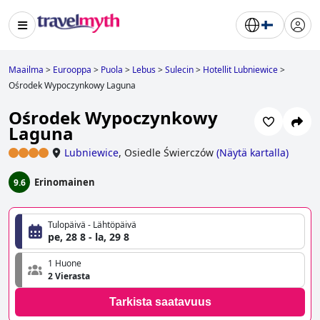
Maailma
>
Eurooppa
>
Puola
>
Lebus
>
Sulecin
>
Hotellit Lubniewice
>
Ośrodek Wypoczynkowy Laguna
Ośrodek Wypoczynkowy
Laguna
Lubniewice
,
Osiedle Świerczów
(
Näytä kartalla
)
Erinomainen
9.6
Tulopäivä - Lähtöpäivä
pe, 28 8 - la, 29 8
1 Huone
2 Vierasta
Tarkista saatavuus