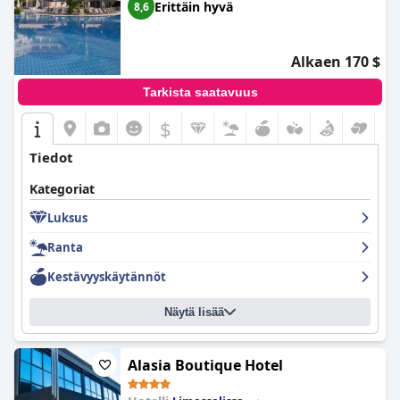
Erittäin hyvä
8,6
Alkaen 170 $
Tarkista saatavuus
$
Tiedot
Kategoriat
Luksus
Ranta
Kestävyyskäytännöt
Näytä lisää
Alasia Boutique Hotel