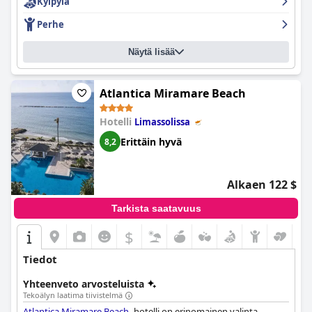
Kylpylä
Perhe
Näytä lisää
Atlantica Miramare Beach
Hotelli
Limassolissa
Erittäin hyvä
8,2
Alkaen 122 $
Tarkista saatavuus
$
Tiedot
Yhteenveto arvosteluista
Tekoälyn laatima tiivistelmä
Atlantica Miramare Beach
-hotelli on erinomainen valinta