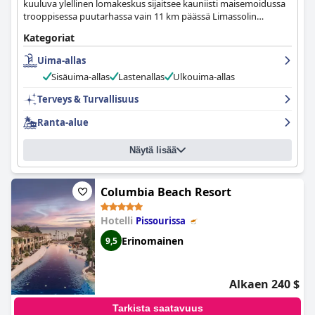
kuuluva ylellinen lomakeskus sijaitsee kauniisti maisemoidussa
trooppisessa puutarhassa vain 11 km päässä Limassolin
keskustasta.
Kategoriat
Uima-allas
Sisäuima-allas
Lastenallas
Ulkouima-allas
Terveys & Turvallisuus
Ranta-alue
Näytä lisää
Columbia Beach Resort
Hotelli
Pissourissa
Erinomainen
9,5
Alkaen 240 $
Tarkista saatavuus