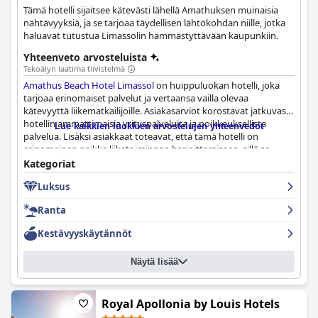
Tämä hotelli sijaitsee kätevästi lähellä Amathuksen muinaisia
nähtävyyksiä, ja se tarjoaa täydellisen lähtökohdan niille, jotka
haluavat tutustua Limassolin hämmästyttävään kaupunkiin.
Yhteenveto arvosteluista
Tekoälyn laatima tiivistelmä
Amathus Beach Hotel Limassol
on huippuluokan hotelli, joka
tarjoaa erinomaiset palvelut ja vertaansa vailla olevaa
kätevyyttä liikematkailijoille. Asiakasarviot korostavat jatkuvasti
hotellin ammattimaisia yrityspalveluita ja poikkeuksellista
Lue kaikkien luokkien arvostelujen yhteenvedot
palvelua. Lisäksi asiakkaat toteavat, että tämä hotelli on
erinomainen paikka liiketoiminnan harjoittamiseen, sillä se
tarjoaa kaikki tehokkaaseen työskentelyyn tarvittavat
Kategoriat
mukavuudet ja palvelut. Kaiken kaikkiaan, jos olet liikematkailija
Luksus
ja etsit mukavaa, kätevää ja loistavaa hotellikokemusta,
Amathus Beach Hotel Limassol
on ehdottomasti vierailun
Ranta
arvoinen kohde.
Kestävyyskäytännöt
Näytä lisää
Royal Apollonia by Louis Hotels