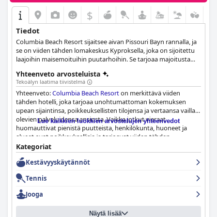
$
Tiedot
Columbia Beach Resort sijaitsee aivan Pissouri Bayn rannalla, ja
se on viiden tähden lomakeskus Kyproksella, joka on sijoitettu
laajoihin maisemoituihin puutarhoihin. Se tarjoaa majoitusta
169 ylellisessä ja tyylikkäässä sviitissä, joissa kaikissa on kaikki
Yhteenveto arvosteluista
vieraiden tarvitsemat mukavuudet, herkullisia
Tekoälyn laatima tiivistelmä
ruokailuvaihtoehtoja Apollo Tavernissa tai Bacchus
Yhteenveto:
Columbia Beach Resort
on merkittävä viiden
Restaurantissa, rentouttavia kylpylähoitoja Hébe Spa -kylpylän
tähden hotelli, joka tarjoaa unohtumattoman kokemuksen
asiantuntevan henkilökunnan toimesta sekä lasten klubin ja
upean sijaintinsa, poikkeuksellisten tilojensa ja vertaansa vailla
monenlaisia aktiviteetteja perheille ja lapsille, kuten pyöräretkiä,
olevien palveluidensa ansiosta. Vaikka jotkut vieraat
uintia ja vesiurheilua.
Lue kaikkien luokkien arvostelujen yhteenvedot
huomauttivat pienistä puutteista, henkilökunta, huoneet ja
alueet ovat poikkeuksellisia ja tarjoavat viiden tähden
kokemuksen kohtuulliseen hintaan. Kaiken kaikkiaan
Kategoriat
lomakeskus on todellinen helmi, joka tarjoaa vieraille
Kestävyyskäytännöt
ainutlaatuisen ja rentouttavan loman.
Tennis
Jooga
Näytä lisää