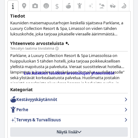
$
Tiedot
Kauniiden maisemapuutarhojen keskellä sijaitseva Parklane, a
Luxury Collection Resort & Spa, Limassol on viiden tähden
luksuskohde, joka tarjoaa jokaiselle vieraalle äärimmäistä
mukavuutta ja ylellisyyttä. Sisä- ja ulkouima-altaat, erityiset tilat
Yhteenveto arvosteluista
lapsille, virkistävä kylpylä, tilavat konferenssi- ja
Tekoälyn laatima tiivistelmä
tapahtumapaikat, erinomaiset ravintolat ja baarit sekä
Parklane, a Luxury Collection Resort & Spa Limassolissa on
hiekkaranta tekevät tämän hotellin jokaisen vieraan lomasta
huippuluokan 5 tähden hotelli, joka tarjoaa poikkeuksellisen
mahdollisimman ikimuistoisen ja nautinnollisen.
ylellistä majoitusta ja palveluita. Vieraat suosittelevat hotellia
lämpimästi ja kuvailevat oleskeluaan "lomailun uudelle tasolle"
Lue kaikkien luokkien arvostelujen yhteenvedot
sekä ylistävät korkealaatuista palvelua. Huolimatta joistakin
pienistä ongelmista siivouksen kanssa ja korkeista ruoka- ja
juomahinnoista, vieraat sanovat sen olevan paras hotelli, jossa
Kategoriat
he ovat koskaan olleet ja täydellinen pakopaikka niille, jotka
Kestävyyskäytännöt
etsivät ylellisyyttä ja ainutlaatuista kokemusta. Jos saat hyvän
tarjouksen, kokeile ihmeessä – se on todella poikkeuksellinen
Perhe
lomakeskus, joka on erinomainen kaikilla osa-alueilla.
Terveys & Turvallisuus
Näytä lisää