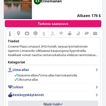
Erinomainen
8,8
Alkaen 176 $
Tarkista saatavuus
$
Tiedot
Crowne Plaza Limassol, IHG-hotelli, tarjoaa lyömättömän
sijainnin Limassolin vilkkaassa kaupungissa Kyproksella.
Asiakkaat voivat nauttia rantaruokailusta viidessä ravintolassa
ja baarissa sekä upeista palveluista, kuten suorasta
Kategoriat
rantayhteydestä, sisä- ja ulkouima-altaista, uudesta kylpylästä ja
24h-kuntosalista. Hotelli takaa huippuluokan puhtauden IHG
Uima-allas
Clean Promise -lupauksella ja tarjoaa Crowne Plaza Sleep
Sisäuima-allas
Uima-allas kierroskaistoilla
Advantage® -ohjelman, joka takaa mukavan ja levollisen
Ulkouima-allas
oleskelun.
Luksus
Kestävyyskäytännöt
Näytä lisää