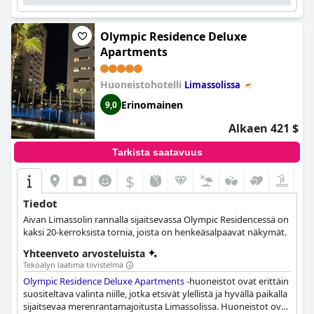
Olympic Residence Deluxe
Apartments
Huoneistohotelli
Limassolissa
Erinomainen
9,0
Alkaen 421 $
Tarkista saatavuus
$
Tiedot
Aivan Limassolin rannalla sijaitsevassa Olympic Residencessä on
kaksi 20-kerroksista tornia, joista on henkeäsalpaavat näkymät.
Yhteenveto arvosteluista
Tekoälyn laatima tiivistelmä
Olympic Residence Deluxe Apartments
-huoneistot ovat erittäin
suositeltava valinta niille, jotka etsivät ylellistä ja hyvällä paikalla
sijaitsevaa merenrantamajoitusta Limassolissa. Huoneistot ovat