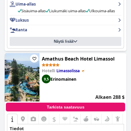
Uima-allas
-hotelli on poikkeuksellinen valinta kaikille, jotka etsivät todella
hemmottelevaa ja ylellistä lomaelämystä.
Sisäuima-allas
Liukumäki uima-allas
Ulkouima-allas
Luksus
Ranta
Näytä lisää
Amathus Beach Hotel Limassol
Hotelli
Limassolissa
Erinomainen
9,5
Alkaen 288 $
Tarkista saatavuus
$
Tiedot