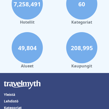
7,258,491
60
Hotellit
Kategoriat
49,804
208,995
Alueet
Kaupungit
Yleistä
Lehdistö
Kategoriat