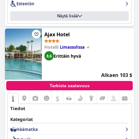
Esteetön
Näytä lisää
Ajax Hotel
Hotelli
Limassolissa
Erittäin hyvä
8,6
Alkaen 103 $
Tarkista saatavuus
$
Tiedot
Kategoriat
Häämatka