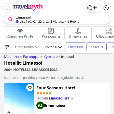
Limassol
Lisää päivämäärät
2 Vierasta
1 Huone
Ilmainen Wi-Fi
Pysäköinti
Uima-allas
Ulkouima-
Limassol
Pissouri
Lo
Hintaluokka
Lajittelu
Maailma
>
Eurooppa
>
Kypros
>
Limassol
Hotellit Limassol
200+ HOTELLIA LIMASSOLISSA
Saamamme palkkiot voivat vaikuttaa sijoitukseen.
Four Seasons Hotel
Hotelli
Limassolissa
Erinomainen
9,6