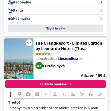
Ranta-alue
Ranta
Häämatka
Näytä lisää
The GrandResort - Limited Edition
by Leonardo Hotels (The
GrandResort - Leonardo Limited
Lomakeskus
Limassolissa
Edition)
Erittäin hyvä
8,6
Alkaen 169 $
Tarkista saatavuus
$
Tiedot
Tämä Kyproksen parhaiden viiden tähden hotellien joukkoon