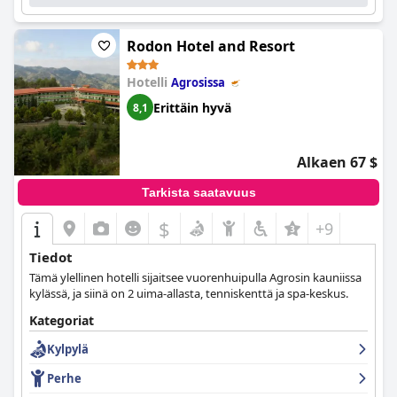
Rodon Hotel and Resort
Hotelli
Agrosissa
Erittäin hyvä
8,1
Alkaen 67 $
Tarkista saatavuus
$
+9
Tiedot
Tämä ylellinen hotelli sijaitsee vuorenhuipulla Agrosin kauniissa
kylässä, ja siinä on 2 uima-allasta, tenniskenttä ja spa-keskus.
Kategoriat
Kylpylä
Perhe