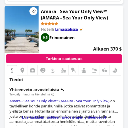
Amara - Sea Your Only View™
(AMARA - Sea Your Only View)
Hotelli
Limassolissa
Erinomainen
9,5
Alkaen 370 $
Tarkista saatavuus
$
Tiedot
Yhteenveto arvosteluista
Tekoälyn laatima tiivistelmä
Amara - Sea Your Only View™ (AMARA - Sea Your Only View)
on
täydellinen kohde pariskunnille, jotka etsivät romanttista ja
ylellistä lomaa. Hotellilla on erinomainen sijainti aivan rannalla,
josta on upeat näkymät merelle. Vieraat ylistävät herkullista
Lue kaikkien luokkien arvostelujen yhteenvedot
aamiaista ja ammattitaitoista henkilökuntaa, mutta ravintolan
suhteen mielipiteet ovat jakautuneet. Huoneet ovat kauniita ja