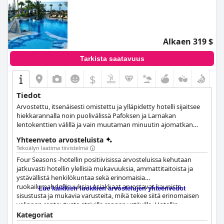
Alkaen 319 $
Tarkista saatavuus
$
Tiedot
Arvostettu, itsenäisesti omistettu ja ylläpidetty hotelli sijaitsee
hiekkarannalla noin puolivälissä Pafoksen ja Larnakan
lentokenttien välillä ja vain muutaman minuutin ajomatkan
päässä kaupungin sydämestä.
Yhteenveto arvosteluista
Tekoälyn laatima tiivistelmä
Four Seasons -hotellin positiivisissa arvosteluissa kehutaan
jatkuvasti hotellin ylellisiä mukavuuksia, ammattitaitoista ja
ystävällistä henkilökuntaa sekä erinomaisia
ruokailumahdollisuuksia. Asiakkaat arvostavat kaunista
Lue kaikkien luokkien arvostelujen yhteenvedot
sisustusta ja mukavia varusteita, mikä tekee siitä erinomaisen
valinnan rentoutusta etsiville rannan ystäville. Hotellin
huomiota yksityiskohtiin myös ylistetään, ja asiakkaat kutsuvat
Kategoriat
sitä parhaaksi hotelliksi koskaan. Kaiken kaikkiaan Four Seasons