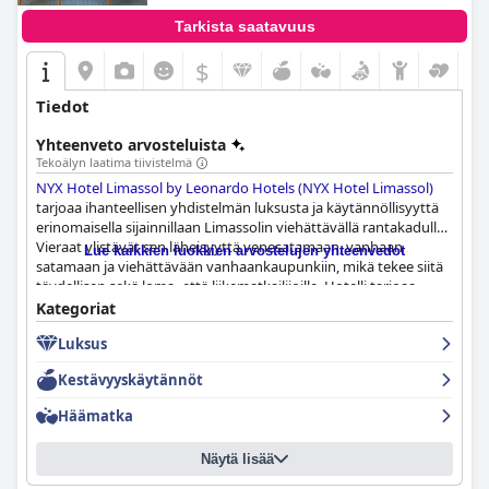
Tarkista saatavuus
$
Tiedot
Yhteenveto arvosteluista
Tekoälyn laatima tiivistelmä
NYX Hotel Limassol by Leonardo Hotels (NYX Hotel Limassol)
tarjoaa ihanteellisen yhdistelmän luksusta ja käytännöllisyyttä
erinomaisella sijainnillaan Limassolin viehättävällä rantakadulla.
Vieraat ylistävät sen läheisyyttä venesatamaan, vanhaan
Lue kaikkien luokkien arvostelujen yhteenvedot
satamaan ja viehättävään vanhaankaupunkiin, mikä tekee siitä
täydellisen sekä loma- että liikematkailijoille. Hotelli tarjoaa
upeat meri- ja kaupunkinäkymät huoneista ja kattobaarista ja -
Kategoriat
altaalta, mikä parantaa yleistä oleskelukokemusta.
Luksus
Monille kohokohta on poikkeuksellinen aamiainen, jota
Kestävyyskäytännöt
kuvataan usein yhdeksi parhaista, monipuolisilla valikoimilla
tuoreita ja herkullisia vaihtoehtoja. Ruokailukokemusta
Häämatka
parantaa entisestään ruoan erinomainen laatu ja arvostettu
japanilainen keittiö, jota tarjoillaan kattoravintolassa.
Näytä lisää
Huolimatta muutamista pienistä kritiikeistä
ruokavaihtoehdoista ja palvelusta tietyillä alueilla, vieraat