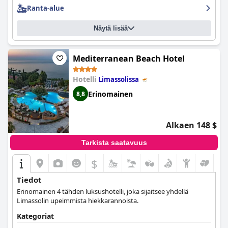
Ranta-alue
Näytä lisää
Mediterranean Beach Hotel
Hotelli
Limassolissa
Erinomainen
8,8
Alkaen 148 $
Tarkista saatavuus
$
Tiedot
Erinomainen 4 tähden luksushotelli, joka sijaitsee yhdellä
Limassolin upeimmista hiekkarannoista.
Kategoriat