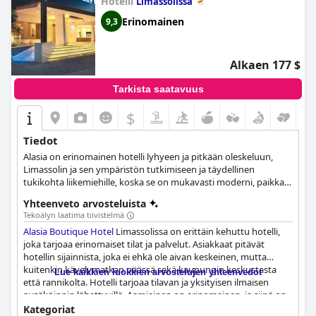
Hotelli
Limassolissa
Erinomainen
9,3
Alkaen 177 $
Tarkista saatavuus
$
Tiedot
Alasia on erinomainen hotelli lyhyeen ja pitkään oleskeluun,
Limassolin ja sen ympäristön tutkimiseen ja täydellinen
tukikohta liikemiehille, koska se on mukavasti moderni, paikka,
jossa aito kyproslainen vastaanotto on taattu.
Yhteenveto arvosteluista
Tekoälyn laatima tiivistelmä
Alasia Boutique Hotel
Limassolissa on erittäin kehuttu hotelli,
joka tarjoaa erinomaiset tilat ja palvelut. Asiakkaat pitävät
hotellin sijainnista, joka ei ehkä ole aivan keskeinen, mutta
kuitenkin kävelymatkan päässä sekä kaupungin keskustasta
Lue kaikkien luokkien arvostelujen yhteenvedot
että rannikolta. Hotelli tarjoaa tilavan ja yksityisen ilmaisen
pysäköinnin lähettyvillä. Aamiainen on erinomainen, ja siinä on
hyvä valikoima ruokia, ja illalliskokemus on fantastinen
Kategoriat