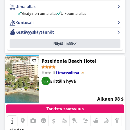
herkullisine ruokineen. Huoneet ovat siistejä, mukavia ja hyvin
Uima-allas
varusteltuja, ja niissä on mukavia yksityiskohtia, kuten tuoreita
hedelmiä ja hyvä WiFi. Hotellin siisteys on erinomaista, ja
Yksityinen uima-allas
Ulkouima-allas
henkilökunta on ystävällistä, ammattitaitoista ja avuliasta.
Kylpylä- ja allasalue ovat hyvin hoidettuja, viihtyisiä ja
Kuntosali
rentouttavia moderneine mukavuuksineen. Sänky on suuri ja
Kestävyyskäytännöt
uskomattoman mukava, mikä takaa rauhallisen ja levollisen
yöunen. Hotelli on täydellinen liikematkailijoille ja tarjoaa
rauhallisen ja seesteisen tunnelman, joka sopii täydellisesti
Näytä lisää
romanttiseen lomaan. Kaiken kaikkiaan
Alasia Boutique Hotel
on täydellinen boutique-hotelli, joka tarjoaa vierailleen
erinomaisen ja unohtumattoman kokemuksen.
Poseidonia Beach Hotel
Hotelli
Limassolissa
Erittäin hyvä
8,2
Alkaen 98 $
Tarkista saatavuus
$