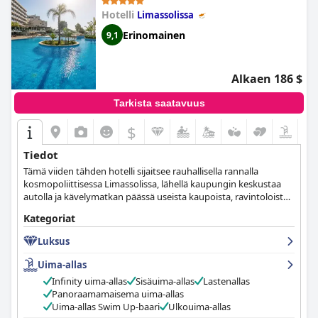
Hotelli
Limassolissa
Erinomainen
9,1
Alkaen 186 $
Tarkista saatavuus
$
Tiedot
Tämä viiden tähden hotelli sijaitsee rauhallisella rannalla
kosmopoliittisessa Limassolissa, lähellä kaupungin keskustaa
autolla ja kävelymatkan päässä useista kaupoista, ravintoloista
ja nähtävyyksistä. Vieraat voivat rentoutua hotellin kylpylässä,
Kategoriat
maistella gourmet-ruokaa, järjestää liikekokouksia tai
muunlaisia tapahtumia hotellin moderneissa tiloissa ja viettää
Luksus
nautinnollisimman ja rentouttavimman loman.
Uima-allas
Infinity uima-allas
Sisäuima-allas
Lastenallas
Panoraamamaisema uima-allas
Uima-allas Swim Up-baari
Ulkouima-allas