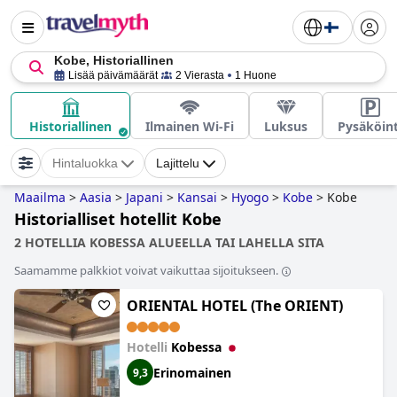
Kobe, Historiallinen
Lisää päivämäärät
2 Vierasta
1 Huone
Historiallinen
Ilmainen Wi-Fi
Luksus
Pysäköint
Hintaluokka
Lajittelu
Maailma
>
Aasia
>
Japani
>
Kansai
>
Hyogo
>
Kobe
>
Kobe
Historialliset hotellit Kobe
2 HOTELLIA KOBESSA ALUEELLA TAI LAHELLA SITA
Saamamme palkkiot voivat vaikuttaa sijoitukseen.
ORIENTAL HOTEL (The ORIENT)
Hotelli
Kobessa
Erinomainen
9,3