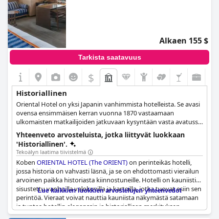
Alkaen 155 $
Tarkista saatavuus
$
Historiallinen
Oriental Hotel on yksi Japanin vanhimmista hotelleista. Se avasi
ovensa ensimmäisen kerran vuonna 1870 vastaamaan
ulkomaisten matkailijoiden jatkuvaan kysyntään vasta avatussa
Koben satamassa. Sen maine tunnettiin poliitikkojen ja
Yhteenveto arvosteluista, jotka liittyvät luokkaan
liikemagnaattien keskuudessa. Vuonna 1995 maanjäristys
'Historiallinen'.
tuhosi alkuperäisen hotellin, ja uusi hotelli rakennettiin
Tekoälyn laatima tiivistelmä
säilyttäen sama muotoilu- ja palvelufilosofia.
Koben
ORIENTAL HOTEL (The ORIENT)
on perinteikäs hotelli,
jossa historia on vahvasti läsnä, ja se on ehdottomasti vierailun
arvoinen paikka historiasta kiinnostuneille. Hotelli on kauniisti
sisustettu vanhoilla valokuvilla ja kartoilla, jotka tuovat esiin sen
Lue kaikkien luokkien arvostelujen yhteenvedot
perintöä. Vieraat voivat nauttia kauniista näkymästä satamaan
ja tuntea hotellin eleganssin ja historiallisen merkityksen.
Sijaitsee vanhalla ulkomaalaisten asuinalueella, jossa vieraat