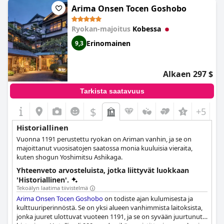
voivat kokea kaupungin historiaa rentoutuessaan ylellisessä
Arima Onsen Tocen Goshobo
vintage-tunnelmassa. Vierailijat ilmaisevat tuntevansa ylpeyttä
yöpyessään Japanin vanhimmassa hotellissa ja arvostavat heitä
Ryokan-majoitus
Kobessa
ympäröivää historian tunnetta. Kaiken kaikkiaan
ORIENTAL
HOTEL (The ORIENT)
on huippulaadukas hotelli, jossa vieraat
Erinomainen
9,3
voivat uppoutua Koben rikkaaseen historiaan.
Alkaen 297 $
Tarkista saatavuus
$
+5
Historiallinen
Vuonna 1191 perustettu ryokan on Ariman vanhin, ja se on
majoittanut vuosisatojen saatossa monia kuuluisia vieraita,
kuten shogun Yoshimitsu Ashikaga.
Yhteenveto arvosteluista, jotka liittyvät luokkaan
'Historiallinen'.
Tekoälyn laatima tiivistelmä
Arima Onsen Tocen Goshobo
on todiste ajan kulumisesta ja
kulttuuriperinnöstä. Se on yksi alueen vanhimmista laitoksista,
jonka juuret ulottuvat vuoteen 1191, ja se on syvään juurtunut