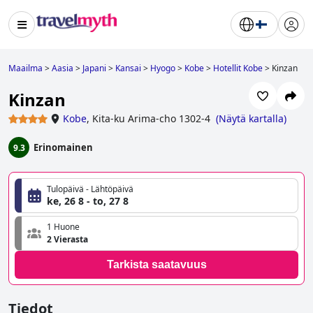
Maailma
>
Aasia
>
Japani
>
Kansai
>
Hyogo
>
Kobe
>
Hotellit Kobe
>
Kinzan
Kinzan
Kobe
,
Kita-ku Arima-cho 1302-4
(
Näytä kartalla
)
Erinomainen
9.3
Tulopäivä - Lähtöpäivä
ke, 26 8 - to, 27 8
1 Huone
2 Vierasta
Tarkista saatavuus
Tiedot