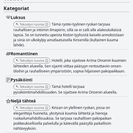
Kategoriat
Luksus
Tämä ryotei-tyylinen ryokan tarjoaa
Tekoälyn luoma
rauhallisen ja intiimin ilmapiirin, sillä se ei salli alle alakouluikäisiä
lapsia. Se on tunnettu upeista Kioton tyylisistä kaiseki-annoksistaan
ja siinä on ulkokylpy ainutlaatuisella Kinsenillä (kultainen kuuma
lähde).
Romanttinen
Hotelli, joka sijaitsee Arima Onsenin kuumien
Tekoälyn luoma
lähteiden alueella. Sen sijainti viittaa pääsyyn rentouttaviin onsen-
tiloihin ja rauhalliseen ympäristöön, sopiva hiljaiseen pakopaikkaan.
Pysäköinti
Tämä hotelli tarjoaa
Tekoälyn luoma
pysäköintimahdollisuuden. Se sijaitsee Arima Onsenin alueella.
Neljä tähteä
Kinzan on ylellinen ryokan, jossa on
Tekoälyn luoma
elegantteja huoneita, yksityisiä kuumia lähteitä ja hienoja
ruokailumahdollisuuksia. Se tarjoaa rauhallisen pakopaikan
poikkeuksellisella palvelulla ja kätevällä pääsyllä paikallisiin
nähtävyyksiin.