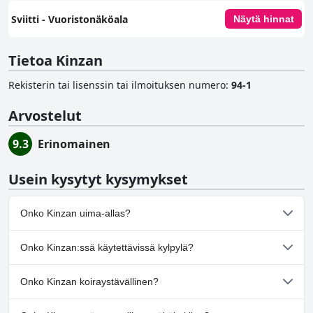
Sviitti - Vuoristonäköala
Näytä hinnat
Tietoa Kinzan
Rekisterin tai lisenssin tai ilmoituksen numero
:
94-1
Arvostelut
9.3
Erinomainen
Usein kysytyt kysymykset
Onko Kinzan uima-allas?
Ei, Kinzan ei ole uima-allasta.
Onko Kinzan:ssä käytettävissä kylpylä?
Ei, Kinzan ei tarjoa kylpylää.
Onko Kinzan koiraystävällinen?
Ei, Kinzan ei salli koiria.