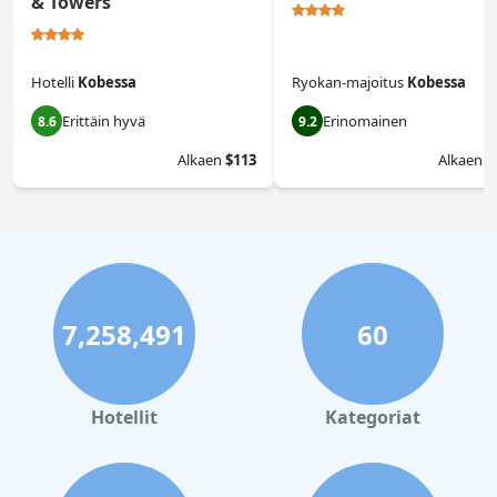
& Towers
Hotelli
Kobessa
Ryokan-majoitus
Kobessa
Erittäin hyvä
Erinomainen
8.6
9.2
Alkaen
$113
Alkaen
$
7,258,491
60
Hotellit
Kategoriat