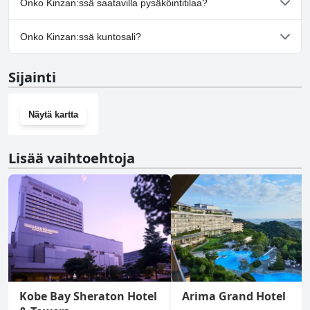
Onko Kinzan:ssä saatavilla pysäköintitilaa?
Kyllä, Kinzan tarjoaa pysäköintimahdollisuuden.
Onko Kinzan:ssä kuntosali?
Ei, Kinzan ei ole kuntosalia.
Sijainti
Näytä kartta
Lisää vaihtoehtoja
Kobe Bay Sheraton Hotel
Arima Grand Hotel