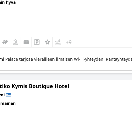
äin hyvä
+9
ymi Palace tarjoaa vierailleen ilmaisen Wi-Fi-yhteyden. Rantayhtey
tiko Kymis Boutique Hotel
imi
omainen