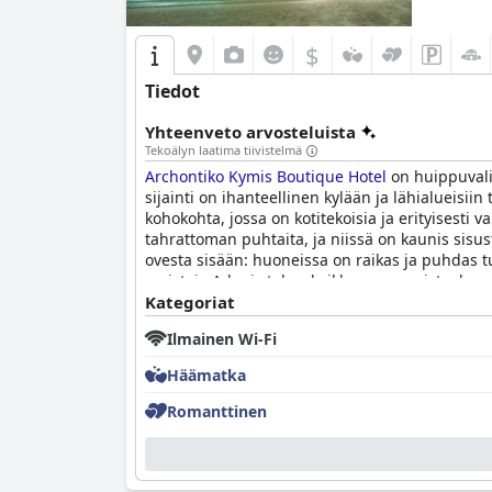
$
Tiedot
Yhteenveto arvosteluista
Tekoälyn laatima tiivistelmä
Archontiko Kymis Boutique Hotel
on huippuvalin
sijainti on ihanteellinen kylään ja lähialuei
kohokohta, jossa on kotitekoisia ja erityisesti v
tahrattoman puhtaita, ja niissä on kaunis sisust
ovesta sisään: huoneissa on raikas ja puhdas tu
omistaja Adonis tekee kaikkensa varmistaakseen
mukavuutta loistavaa yöunta varten. Kaiken ka
Kategoriat
mikä tekee siitä erinomaisen valinnan ikimuistoi
Ilmainen Wi-Fi
Häämatka
Romanttinen