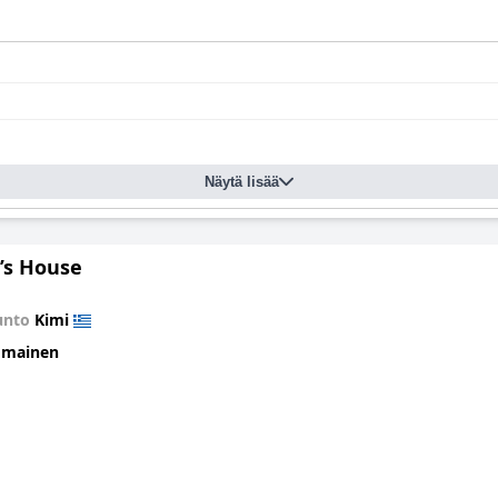
Näytä lisää
’s House
unto
Kimi
omainen