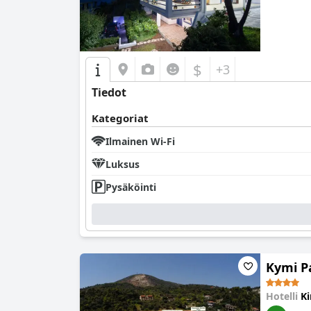
$
+3
Tiedot
Kategoriat
Ilmainen Wi-Fi
Luksus
Pysäköinti
Kymi P
Hotelli
K