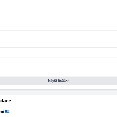
Näytä lisää
alace
imi