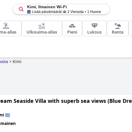
Kimi, Ilmainen Wi-Fi
Lisää päivämäärät
2 Vierasta
1 Huone
ma-allas
Ulkouima-allas
Pieni
Luksus
Ranta
voia
>
Kimi
eam Seaside Villa with superb sea views (Blue Dre
mi
omainen