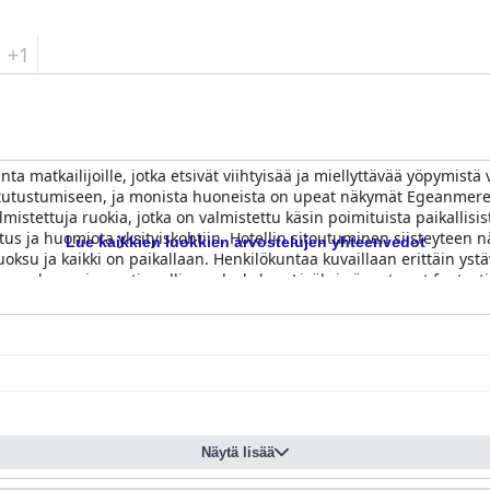
+1
ta matkailijoille, jotka etsivät viihtyisää ja miellyttävää yöpymist
siin tutustumiseen, ja monista huoneista on upeat näkymät Egeanmer
almistettuja ruokia, jotka on valmistettu käsin poimituista paikallisis
us ja huomiota yksityiskohtiin. Hotellin sitoutuminen siisteyteen nä
Lue kaikkien luokkien arvostelujen yhteenvedot
oksu ja kaikki on paikallaan. Henkilökuntaa kuvaillaan erittäin ystä
 mukavan ja nautinnollisen oleskelun. Lisäksi sängyt ovat fantastis
ikkiaan
Archontiko Kymis Boutique Hotel
tarjoaa aitoa kreikkalaista
sta lomaa etsiville matkailijoille.
Näytä lisää