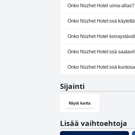
Onko Nüzhet Hotel uima-allas?
Ei, Nüzhet Hotel ei ole uima-al
Onko Nüzhet Hotel:ssä käytettä
Ei, Nüzhet Hotel ei tarjoa kylpy
Onko Nüzhet Hotel koiraystäväl
Ei, Nüzhet Hotel ei salli koiria.
Onko Nüzhet Hotel:ssä saatavill
Kyllä, Nüzhet Hotel tarjoaa p
Onko Nüzhet Hotel:ssä kuntosa
Ei, Nüzhet Hotel ei ole kuntosa
Sijainti
Näytä kartta
Lisää vaihtoehtoja