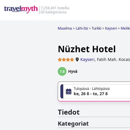
7,258,491 hotellia
60 kategoriassa
Maailma
>
Lähi-Itä
>
Turkki
>
Kayseri
>
Melik
Nüzhet Hotel
Kayseri
,
Fatih Mah. Kocas
Hyvä
7.8
Tulopäivä - Lähtöpäivä
ke, 26 8 - to, 27 8
Tiedot
Kategoriat