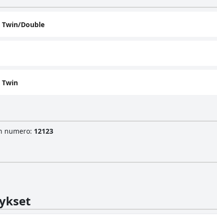
- Twin/Double
 Twin
sen numero
:
12123
ykset