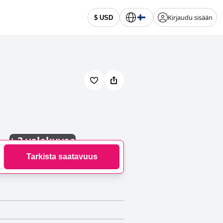
Kirjaudu sisään
$ USD
+
3 valokuvaa
Tarkista saatavuus