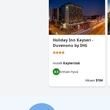
Holiday Inn Kayseri -
Duvenonu by IHG
Hotelli
Kayserissä
Erittäin hyvä
8.5
Alkaen
$104