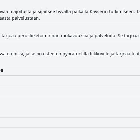
aa majoitusta ja sijaitsee hyvällä paikalla Kayserin tutkimiseen. T
kaasta palvelustaan.
tarjoaa perusliiketoiminnan mukavuuksia ja palveluita. Se tarjoaa ole
ssa on hissi, ja se on esteetön pyörätuolilla liikkuville ja tarjoaa til
te