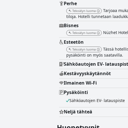
Perhe
Tarjoaa mukav
Tekoälyn luoma
tiloja. Hotelli tunnetaan laaduk
Bisnes
Nüzhet Hotel 
Tekoälyn luoma
Esteetön
Tässä hotelli
Tekoälyn luoma
pysäköinti on myös saatavilla.
Sähköautojen EV- latauspis
Kestävyyskäytännöt
Ilmainen Wi-Fi
Pysäköinti
Sähköautojen EV- latauspiste
Neljä tähteä
Huonetyypit