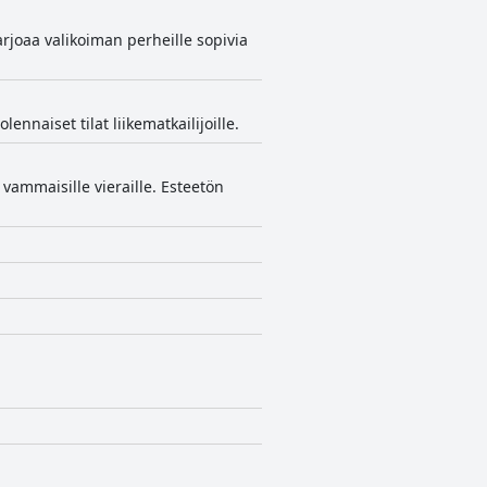
arjoaa valikoiman perheille sopivia
nnaiset tilat liikematkailijoille.
at vammaisille vieraille. Esteetön