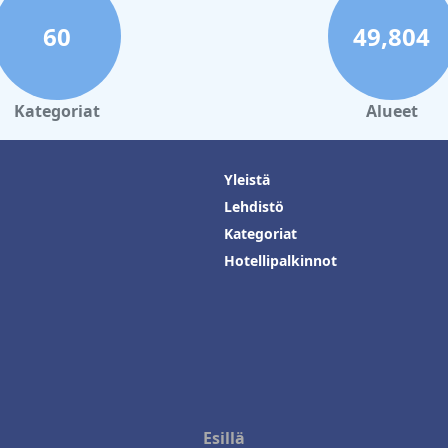
60
49,804
Kategoriat
Alueet
Yleistä
Lehdistö
Kategoriat
Hotellipalkinnot
Esillä