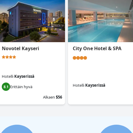
Novotel Kayseri
City One Hotel & SPA
Hotelli
Kayserissä
Hotelli
Kayserissä
Erittäin hyvä
8.1
0.0
Alkaen
$56