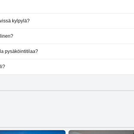
lasta.
vissä kylpylä?
lää.
linen?
a pysäköintitilaa?
ysäköintimahdollisuuden.
li?
lia.