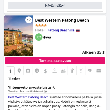
Näytä lisää
Best Western Patong Beach
Hotelli
Patong Beachilla
Hyvä
7,7
Alkaen 35 $
Tarkista saatavuus
$
Tiedot
Yhteenveto arvosteluista
Tekoälyn laatima tiivistelmä
Best Western Patong Beach
sijaitsee erinomaisella paikalla, jossa
yhdistyvät kätevyys ja rauhallisuus. Hotelli on keskeisellä
paikalla, joten sieltä on nopea pääsy Patongin rannalle, Bangla