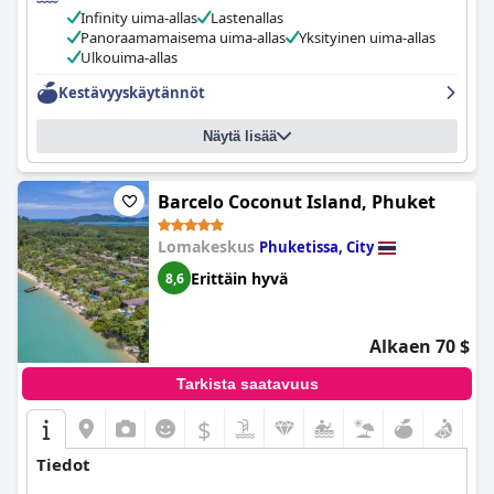
runsaasti mahdollisuuksia pysyä kunnossa ja terveenä. Vaikka
Infinity uima-allas
Lastenallas
lomakeskus ei ehkä ole helpoin vaihtoehto liikuntarajoitteisille,
Panoraamamaisema uima-allas
Yksityinen uima-allas
se on erinomainen valinta perheille ja ylellistä lomaa etsiville.
Ulkouima-allas
Kaiken kaikkiaan
Kalima Resort and Spa
on loistava valinta
Kestävyyskäytännöt
rauhalliseen lomaan, jossa on upeat tilat ja kauniit näkymät.
Näytä lisää
Barcelo Coconut Island, Phuket
Lomakeskus
Phuketissa, City
Erittäin hyvä
8,6
Alkaen 70 $
Tarkista saatavuus
$
Tiedot