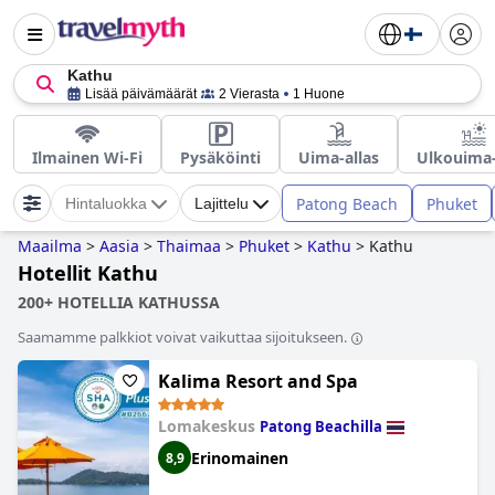
Kathu
Lisää päivämäärät
2 Vierasta
1 Huone
Ilmainen Wi-Fi
Pysäköinti
Uima-allas
Ulkouima-
Patong Beach
Phuket
Hintaluokka
Lajittelu
Maailma
>
Aasia
>
Thaimaa
>
Phuket
>
Kathu
>
Kathu
Hotellit Kathu
200+ HOTELLIA KATHUSSA
Saamamme palkkiot voivat vaikuttaa sijoitukseen.
Kalima Resort and Spa
Lomakeskus
Patong Beachilla
Erinomainen
8,9