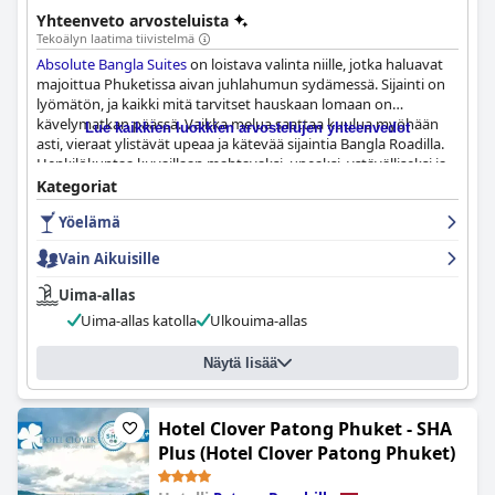
Yhteenveto arvosteluista
Tekoälyn laatima tiivistelmä
Absolute Bangla Suites
on loistava valinta niille, jotka haluavat
majoittua Phuketissa aivan juhlahumun sydämessä. Sijainti on
lyömätön, ja kaikki mitä tarvitset hauskaan lomaan on
kävelymatkan päässä. Vaikka melua saattaa kuulua myöhään
Lue kaikkien luokkien arvostelujen yhteenvedot
asti, vieraat ylistävät upeaa ja kätevää sijaintia Bangla Roadilla.
Henkilökuntaa kuvaillaan mahtavaksi, upeaksi, ystävälliseksi ja
ammattitaitoiseksi, ja erityisesti vastaanoton henkilökuntaa
Kategoriat
korostetaan heidän ammattimaisuudestaan. Huoneet ovat
Yöelämä
tilavia ja mukavia, ja monet vieraat ihailevat juniorisviittiä sen
täydellisen pohjaratkaisun ja runsaan lattiapinta-alan vuoksi.
Vain Aikuisille
Kaiken kaikkiaan matkailijat voivat odottaa huippulaatuisia ja
hyvin varusteltuja huoneita, jotka ovat sekä suuria että
Uima-allas
mukavia. Vaikka yhden henkilökunnan jäsenen asenteesta ja
Uima-allas katolla
Ulkouima-allas
muutamien huoneiden huoltotarpeesta esitettiin joitain
kielteisiä huomautuksia, suurin osa vieraista koki
Absolute
Bangla Suites
in henkilökunnan kanssa erinomaisen
Näytä lisää
kokemuksen.
Hotel Clover Patong Phuket - SHA
Plus (Hotel Clover Patong Phuket)