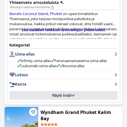
Yhteenveto arvosteluista
Tekoälyn laatima tiivistelmä
Barcelo Coconut Island, Phuket
on upea lomakeskus
Thaimaassa, joka tarjoaa monipuolisia palveluita ja
mukavuuksia. Vaikka jotkut vieraat uskovat, että hotelli vaatii
parannuksia tarjotakseen todellisen viiden tähden kokemuksen,
Lue kaikkien luokkien arvostelujen yhteenvedot
toiset arvioivat kokemuksensa poikkeukselliseksi. Aamiainen sai
ristiriitaisia arvosteluja, mutta vieraat arvostivat hotellin tiloja ja
palveluita. Jotkut vieraat uskovat, että lomakeskus vaatii
Kategoriat
merkittävää parannusta, jotta sitä voitaisiin kutsua viiden
Uima-allas
tähden hotelliksi, mutta kaiken kaikkiaan vieraat kokivat, että
lomakeskus tarjoaa kaiken, mitä he odottivat viiden tähden
Infinity uima-allas
Panoraamamaisema uima-allas
hotellilta. Joistakin negatiivisista arvosteluista huolimatta
Liukumäki uima-allas
Ulkouima-allas
Barcelo Coconut Island, Phuket
on kaunis lomakeskus, josta
monet vieraat nauttivat perusteellisesti.
Luksus
Ranta
Näytä lisää
Wyndham Grand Phuket Kalim
Bay