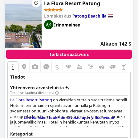
La Flora Resort Patong
Lomakeskus
Patong Beachilla
Erinomainen
8,9
Alkaen 142 $
Tarkista saatavuus
$
Tiedot
Yhteenveto arvosteluista
Tekoälyn laatima tiivistelmä
La Flora Resort Patong
on vieraiden erittäin suosittelema hotelli.
Hotellin erinomainen sijainti aivan rannalla ja Patongin
sydämessä on suuri kohokohta. Vieraat arvostavat lumoavaa
auringonlaskunäkymää kattoravintolasta ja erinomaista ruoka-
Lue kaikkien luokkien arvostelujen yhteenvedot
ja juomavalikoimaa. Hotellin henkilökuntaa kehutaan myös
erittäin ystävälliseksi ja avuliaaksi. Aamiaiskokemusta ylistetään
sen laajan ja herkullisen ruokavalikoiman sekä ystävällisen ja
Kategoriat