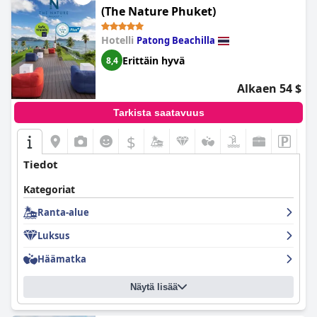
(The Nature Phuket)
Hotelli
Patong Beachilla
Erittäin hyvä
8,4
Alkaen 54 $
Tarkista saatavuus
$
Tiedot
Kategoriat
Ranta-alue
Luksus
Häämatka
Näytä lisää