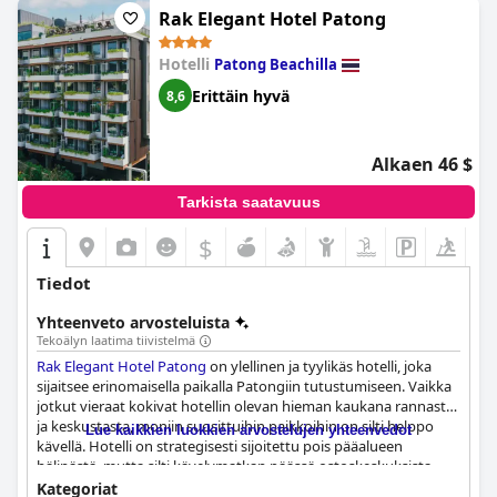
Rak Elegant Hotel Patong
Hotelli
Patong Beachilla
Erittäin hyvä
8,6
Alkaen 46 $
Tarkista saatavuus
$
Tiedot
Yhteenveto arvosteluista
Tekoälyn laatima tiivistelmä
Rak Elegant Hotel Patong
on ylellinen ja tyylikäs hotelli, joka
sijaitsee erinomaisella paikalla Patongiin tutustumiseen. Vaikka
jotkut vieraat kokivat hotellin olevan hieman kaukana rannasta
ja keskustasta, moniin suosittuihin paikkoihin on silti helppo
Lue kaikkien luokkien arvostelujen yhteenvedot
kävellä. Hotelli on strategisesti sijoitettu pois pääalueen
hälinästä, mutta silti kävelymatkan päässä ostoskeskuksista,
yömarkkinoista, rannoista ja ravintoloista. Hotellissa on tilavia,
Kategoriat