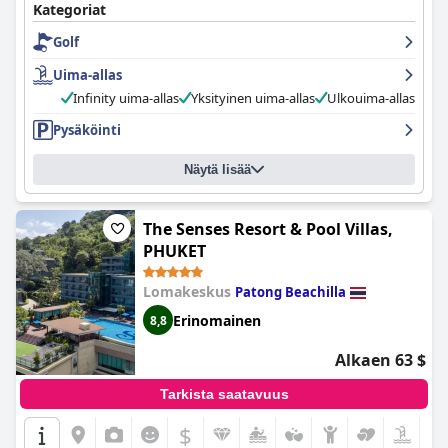
Kategoriat
Golf
Uima-allas
Infinity uima-allas
Yksityinen uima-allas
Ulkouima-allas
Pysäköinti
Näytä lisää
The Senses Resort & Pool Villas,
PHUKET
Lomakeskus
Patong Beachilla
Erinomainen
8,8
Alkaen 63 $
Tarkista saatavuus
$