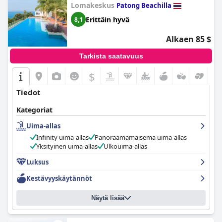
Lomakeskus
Patong Beachilla
Erittäin hyvä
8,1
Alkaen 85 $
Tarkista saatavuus
$
Tiedot
Kategoriat
Uima-allas
Infinity uima-allas
Panoraamamaisema uima-allas
Yksityinen uima-allas
Ulkouima-allas
Luksus
Kestävyyskäytännöt
Näytä lisää