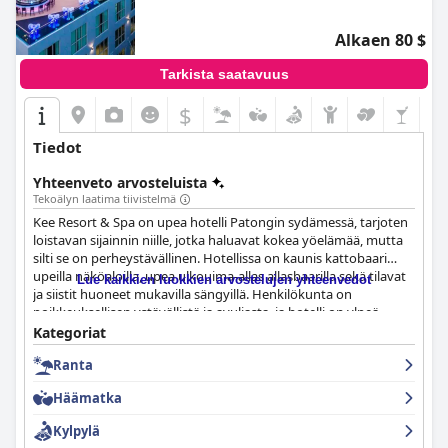
Alkaen 80 $
Tarkista saatavuus
$
Tiedot
Yhteenveto arvosteluista
Tekoälyn laatima tiivistelmä
Kee Resort & Spa on upea hotelli Patongin sydämessä, tarjoten
loistavan sijainnin niille, jotka haluavat kokea yöelämää, mutta
silti se on perheystävällinen. Hotellissa on kaunis kattobaari
upeilla näköaloilla, upea ulkouima-allas allasbaarilla sekä tilavat
Lue kaikkien luokkien arvostelujen yhteenvedot
ja siistit huoneet mukavilla sängyillä. Henkilökunta on
poikkeuksellisen ystävällistä ja avuliasta, ja hotelli on ylpeä
siisteydestään. Vaikka aamiainen saa vaihtelevia arvosteluja,
Kategoriat
hotellin sijainti, siisteys ja palvelut saavat myönteisiä mainintoja
Ranta
useissa arvosteluissa. Hotelli sijaitsee kätevästi kaiken keskellä,
mutta onnistuu silti tarjoamaan rauhallisen pakopaikan
Häämatka
hälinästä. Kaiken kaikkiaan Kee Resort & Spa tarjoaa
poikkeukselliset palvelut ja loistavan vastineen rahalle sekä
Kylpylä
erinomaisen paikan yöpyä Patongissa.