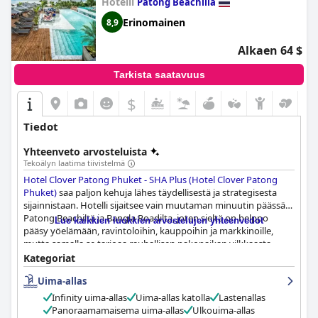
Hotelli
Patong Beachilla
Erinomainen
8,9
Alkaen 64 $
Tarkista saatavuus
$
Tiedot
Yhteenveto arvosteluista
Tekoälyn laatima tiivistelmä
Hotel Clover Patong Phuket - SHA Plus (Hotel Clover Patong
Phuket)
saa paljon kehuja lähes täydellisestä ja strategisesta
sijainnistaan. Hotelli sijaitsee vain muutaman minuutin päässä
Patong Beachiltä ja Bangla Roadilta, joten sieltä on helppo
Lue kaikkien luokkien arvostelujen yhteenvedot
pääsy yöelämään, ravintoloihin, kauppoihin ja markkinoille,
mutta samalla se tarjoaa rauhallisen pakopaikan vilkkaasta
kaupungista. Vieraat arvostavat erityisesti lyhyitä
Kategoriat
kävelymatkoja tärkeimpiin nähtävyyksiin, mikä tekee hotellista
Uima-allas
ihanteellisen tukikohdan Patongin tutkimiseen.
Infinity uima-allas
Uima-allas katolla
Lastenallas
Aamiainen Hotel Clover Patongissa on erinomainen, ja se
Panoraamamaisema uima-allas
Ulkouima-allas