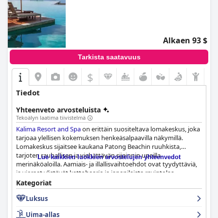
Alkaen 93 $
Tarkista saatavuus
$
Tiedot
Yhteenveto arvosteluista
Tekoälyn laatima tiivistelmä
Kalima Resort and Spa
on erittäin suositeltava lomakeskus, joka
tarjoaa ylellisen kokemuksen henkeäsalpaavilla näkymillä.
Lomakeskus sijaitsee kaukana Patong Beachin ruuhkista,
tarjoten rauhallisen ja viehättävän sijainnin upeilla
Lue kaikkien luokkien arvostelujen yhteenvedot
merinäköaloilla. Aamiais- ja illallisvaihtoehdot ovat tyydyttäviä,
ja vieraat ylistävät kattobaaria ja japanilaista ravintolaa.
Huoneet ovat tilavia ja hyvin suunniteltuja, ja joissakin on omat
Kategoriat
uima-altaat ja merinäköalat. Lomakeskus tunnetaan
Luksus
moitteettomasta puhtaudestaan ja poikkeuksellisesta
palvelustaan, jossa henkilökunta on ystävällistä ja avuliasta.
Uima-allas
Kuntosali ja ulkouima-allas ovat hyvin hoidettuja ja tarjoavat