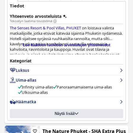
Tiedot
Yhteenveto arvosteluista
Tekoälyn laatima tiivistelmä
The Senses Resort & Pool Villas, PHUKET
on loistava valinta
matkailijoille, jotka etsivät kätevää sijaintia Phuketin sydämessä.
Hotelli sijaitsee syrjässä ruuhkaisilta rannoilta, mutta silti
kävelymatkan päässä on helposti saatavilla erinomaisia
Lue kaikkien luokkien arvostelujen yhteenvedot
kahviloita, ravintoloita ja kauppoja. Huvilat ovat tilavia ja
mukavia, ja niissä on yksityiset uima-altaat ja henkeäsalpaavat
näkymät. Hotellin suuri yhteinen uima-allas on puhdas ja
Kategoriat
kutsuva, ja huomaavainen henkilökunta tarjoaa erinomaista
Luksus
palvelua. Vaikka aamiainen sai ristiriitaisia arvosteluja,
ruokailukokemus oli yleisesti ottaen positiivinen. Henkilökunta
Uima-allas
on erittäin kohteliasta, ystävällistä ja avuliasta, mikä tekee
oleskelusta täydellisen. Hotelli on myös loistava vaihtoehto
Infinity uima-allas
Panoraamamaisema uima-allas
pariskunnille, jotka etsivät romanttista lomaa kauniin
Ulkouima-allas
tunnelman ja romanttisen ilmapiirin kera. Kaiken kaikkiaan
The
Häämatka
Senses Resort & Pool Villas, PHUKET
tarjoaa edullista
luksusmajoitusta erinomaisella paikalla, jättäen vieraille
unohtumattomia muistoja ja halun palata.
Näytä lisää
The Nature Phuket - SHA Extra Plus