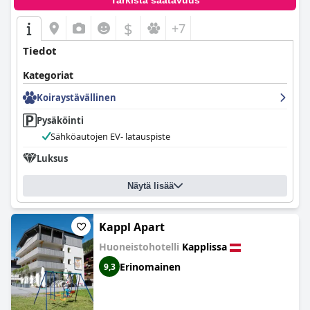
Tarkista saatavuus
$
+7
Tiedot
Kategoriat
Koiraystävällinen
Pysäköinti
Sähköautojen EV- latauspiste
Luksus
Näytä lisää
Kappl Apart
Huoneistohotelli
Kapplissa
Erinomainen
9,3