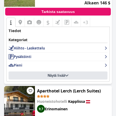
Alkaen 146 $
Tarkista saatavuus
$
+3
Tiedot
Kategoriat
Hiihto - Laskettelu
Pysäköinti
Pieni
Näytä lisää
Aparthotel Lerch (Lerch Suites)
Huoneistohotelli
Kapplissa
Erinomainen
9,7