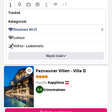
$
+7
Tiedot
Kategoriat
Ilmainen Wi-Fi
Luksus
Hiihto - Laskettelu
Näytä lisää
Paznauner Villen - Villa II
Huvila
Kapplissa
Erinomainen
9,3