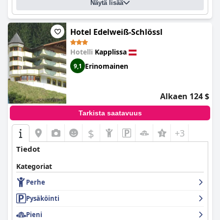
Näytä lisää
Hotel Edelweiß-Schlössl
Hotelli
Kapplissa
Erinomainen
9,1
Alkaen 124 $
Tarkista saatavuus
$
+3
Tiedot
Kategoriat
Perhe
Pysäköinti
Pieni