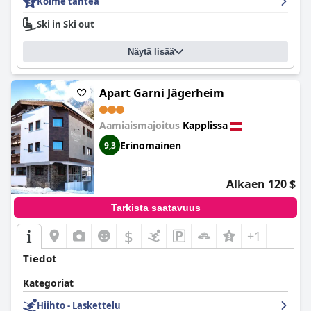
Kolme tähteä
Ski in Ski out
Näytä lisää
Apart Garni Jägerheim
Aamiaismajoitus
Kapplissa
Erinomainen
9,3
Alkaen 120 $
Tarkista saatavuus
$
+1
Tiedot
Kategoriat
Hiihto - Laskettelu