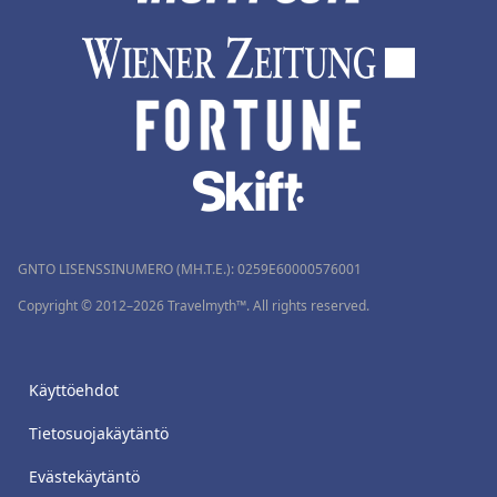
GNTO LISENSSINUMERO (MH.T.E.): 0259Ε60000576001
Copyright © 2012–2026 Travelmyth™. All rights reserved.
Käyttöehdot
Tietosuojakäytäntö
Evästekäytäntö