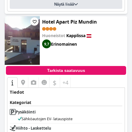
Näytä lisää
Hotel Apart Piz Mundin
Huoneistot
Kapplissa
Erinomainen
9,7
Tarkista saatavuus
$
+4
Tiedot
Kategoriat
Pysäköinti
Sähköautojen EV- latauspiste
Hiihto - Laskettelu