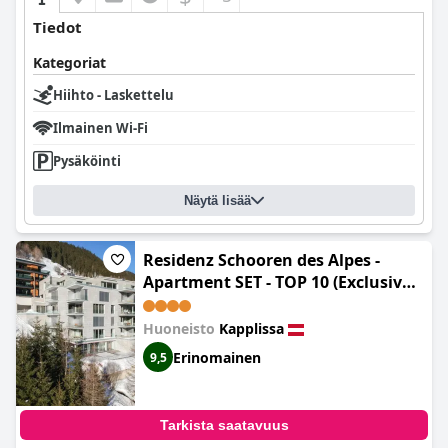
Tiedot
Kategoriat
Hiihto - Laskettelu
Ilmainen Wi-Fi
Pysäköinti
Näytä lisää
Residenz Schooren des Alpes -
Apartment SET - TOP 10 (Exclusive
Apartment near Ischgl with Spa
Area in house)
Huoneisto
Kapplissa
Erinomainen
9,5
Tarkista saatavuus