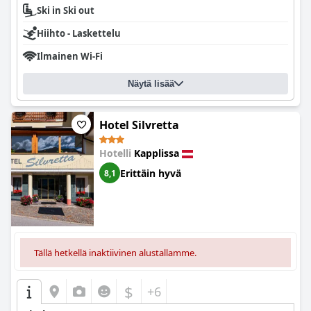
Ski in Ski out
Hiihto - Laskettelu
Ilmainen Wi-Fi
Näytä lisää
Hotel Silvretta
Hotelli
Kapplissa
Erittäin hyvä
8,1
Tällä hetkellä inaktiivinen alustallamme.
$
+6