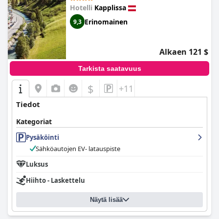
Hotelli
Kapplissa
Erinomainen
9,3
Alkaen 121 $
Tarkista saatavuus
$
+11
Tiedot
Kategoriat
Pysäköinti
Sähköautojen EV- latauspiste
Luksus
Hiihto - Laskettelu
Näytä lisää