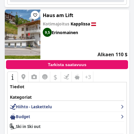
Haus am Lift
Kotimajoitus
Kapplissa
Erinomainen
9,5
Alkaen 110 $
Tarkista saatavuus
$
+3
Tiedot
Kategoriat
Hiihto - Laskettelu
Budget
Ski in Ski out