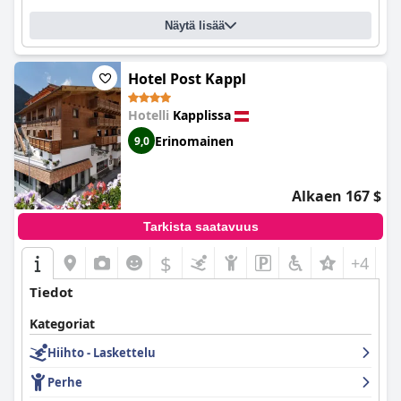
Näytä lisää
Hotel Post Kappl
Hotelli
Kapplissa
Erinomainen
9,0
Alkaen 167 $
Tarkista saatavuus
$
+4
Tiedot
Kategoriat
Hiihto - Laskettelu
Perhe