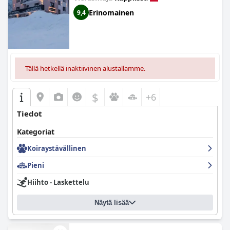
Erinomainen
9,4
Tällä hetkellä inaktiivinen alustallamme.
$
+6
Tiedot
Kategoriat
Koiraystävällinen
Pieni
Hiihto - Laskettelu
Näytä lisää