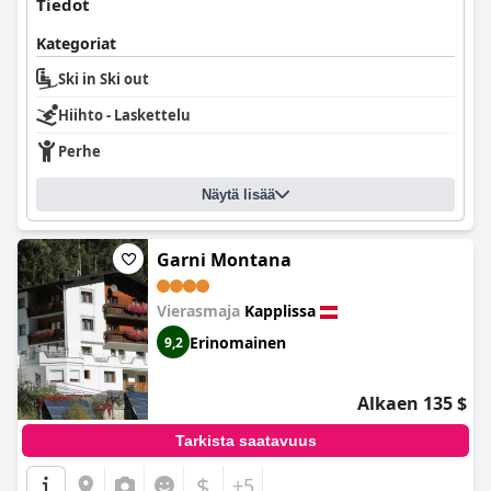
Tiedot
Kategoriat
Ski in Ski out
Hiihto - Laskettelu
Perhe
Näytä lisää
Garni Montana
Vierasmaja
Kapplissa
Erinomainen
9,2
Alkaen 135 $
Tarkista saatavuus
$
+5