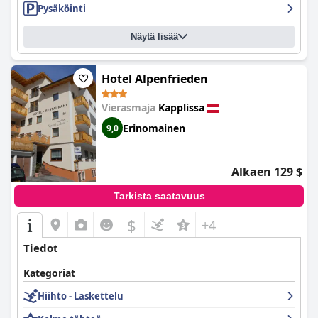
Pysäköinti
Näytä lisää
Hotel Alpenfrieden
Vierasmaja
Kapplissa
Erinomainen
9,0
Alkaen 129 $
Tarkista saatavuus
$
+4
Tiedot
Kategoriat
Hiihto - Laskettelu