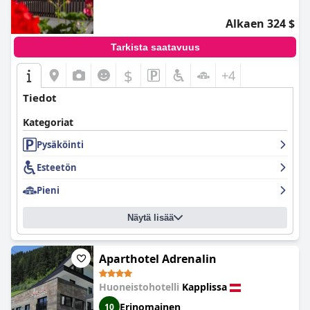
Alkaen 324 $
Tarkista saatavuus
$
+4
Tiedot
Kategoriat
Pysäköinti
Esteetön
Pieni
Näytä lisää
Aparthotel Adrenalin
Huoneistohotelli
Kapplissa
Erinomainen
10