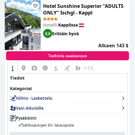
Hotel Sunshine Superior "ADULTS
ONLY" Ischgl - Kappl
Hotelli
Kapplissa
Erittäin hyvä
8,6
Alkaen 143 $
Tarkista saatavuus
$
+15
Tiedot
Kategoriat
Hiihto - Laskettelu
Vain Aikuisille
Pysäköinti
Sähköautojen EV- latauspiste