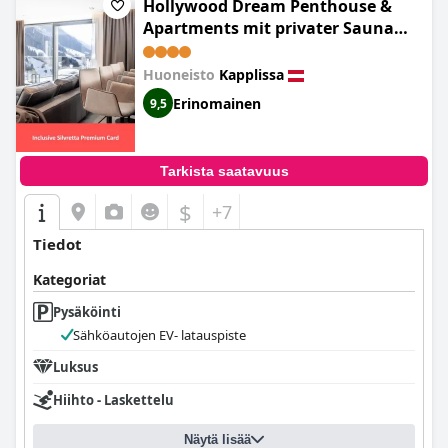
Hollywood Dream Penthouse &
Apartments mit privater Sauna
nahe Ischgl
Huoneisto
Kapplissa
Erinomainen
9,5
Tarkista saatavuus
$
+7
Tiedot
Kategoriat
Pysäköinti
Sähköautojen EV- latauspiste
Luksus
Hiihto - Laskettelu
Näytä lisää