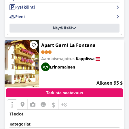
Pysäköinti
Pieni
Näytä lisää
Apart Garni La Fontana
Aamiaismajoitus
Kapplissa
Erinomainen
8,9
Alkaen 95 $
Tarkista saatavuus
$
+8
Tiedot
Kategoriat