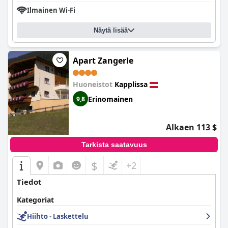
Ilmainen Wi-Fi
Näytä lisää
Apart Zangerle
Huoneistot
Kapplissa
Erinomainen
9,8
Alkaen 113 $
Tarkista saatavuus
$
+2
Tiedot
Kategoriat
Hiihto - Laskettelu