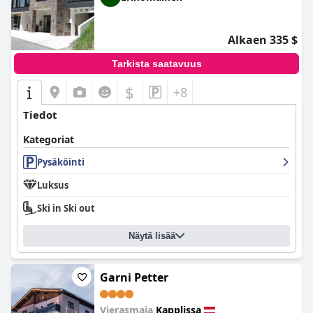
Alkaen 335 $
Tarkista saatavuus
$
+8
Tiedot
Kategoriat
Pysäköinti
Luksus
Ski in Ski out
Näytä lisää
Garni Petter
Vierasmaja
Kapplissa