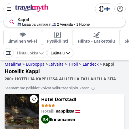
Kappl
Lisää päivämäärät
2 Vierasta
1 Huone
Ilmainen Wi-Fi
Pysäköinti
Hiihto - Laskettelu
Sk
Hintaluokka
Lajittelu
Maailma
>
Eurooppa
>
Itävalta
>
Tiroli
>
Landeck
>
Kappl
Hotellit Kappl
200+ HOTELLIA KAPPLISSA ALUEELLA TAI LAHELLA SITA
Saamamme palkkiot voivat vaikuttaa sijoitukseen.
Hotel Dorfstadl
Hotelli
Kapplissa
Erinomainen
9,4