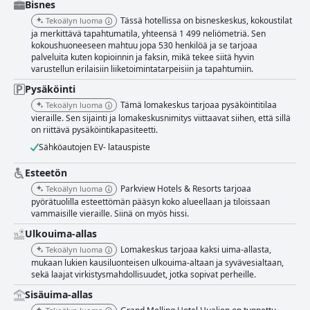
ystävällisyydestään, avuliaisuudestaan ​​ja erinomaisesta palvelustaan.
Bisnes
Vastaanottotiimi, siivous ja muu henkilökunta vaikuttavat merkittävästi
Tässä hotellissa on bisneskeskus, kokoustilat
Tekoälyn luoma
miellyttävään ilmapiiriin, mikä saa vieraat tuntemaan olonsa hyvin
ja merkittävä tapahtumatila, yhteensä 1 499 neliömetriä. Sen
hoidetuksi. Hotellinjohtaja ja vastaanoton henkilökunta huomioidaan
kokoushuoneeseen mahtuu jopa 530 henkilöä ja se tarjoaa
erityisesti heidän tarkkaavaisuudestaan ​​ja ennakoivasta asenteestaan.
palveluita kuten kopioinnin ja faksin, mikä tekee siitä hyvin
Hotellin uima-allastilat ovat toinen kohokohta, ja sekä sisä- että ulkouima-
varustellun erilaisiin liiketoimintatarpeisiin ja tapahtumiin.
altaat saavat suurta kiitosta niiden puhtaudesta ja tilavuudesta. Hyvin
hoidetut allasalueet lisäävät yleistä kokemusta tarjoten ihanan
Pysäköinti
ympäristön rentoutumiselle. Parkview Hotels & Resorts loistaa
Tämä lomakeskus tarjoaa pysäköintitilaa
Tekoälyn luoma
perheystävällisenä vaihtoehtona sen laajan valikoiman lasten
vieraille. Sen sijainti ja lomakeskusnimitys viittaavat siihen, että sillä
virkistystilojen, mukavien perhehuoneiden ja vanhemmille kätevien
on riittävä pysäköintikapasiteetti.
palveluiden ansiosta. Suuri uima-allas ja leikkialueet lisäävät hotellin
Sähköautojen EV- latauspiste
vetovoimaa lapsiperheiden keskuudessa. Palaute sängyistä oli
vaihtelevaa, ja jotkut asiakkaat pitivät niitä mukavina, kun taas toiset
Esteetön
huomauttivat ongelmista kovuuden ja tyynyjen tuen kanssa. Viiden
tähden odotusten täyttämiseksi ehdotetaan parannuksia sängyn
Parkview Hotels & Resorts tarjoaa
Tekoälyn luoma
mukavuuteen ja aamiaisen valikoimaan. Muutamista parannettavista
pyörätuolilla esteettömän pääsyn koko alueellaan ja tiloissaan
alueista huolimatta Parkview Hotels & Resorts on suosittu sen kauniin
vammaisille vieraille. Siinä on myös hissi.
ympäristön, erinomaisten palveluiden, avuliaan henkilökunnan ja
Ulkouima-allas
perheystävällisen ilmapiirin yhdistelmän ansiosta, mikä tekee siitä
suositun valinnan rauhalliselle ja nautinnolliselle lomalle.
Lomakeskus tarjoaa kaksi uima-allasta,
Tekoälyn luoma
mukaan lukien kausiluonteisen ulkouima-altaan ja syvävesialtaan,
sekä laajat virkistysmahdollisuudet, jotka sopivat perheille.
Sisäuima-allas