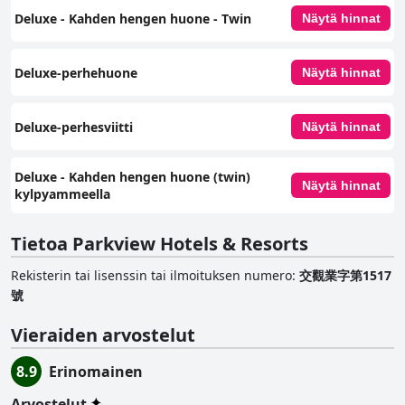
Deluxe - Kahden hengen huone - Twin
Näytä hinnat
Deluxe-perhehuone
Näytä hinnat
Deluxe-perhesviitti
Näytä hinnat
Deluxe - Kahden hengen huone (twin)
Näytä hinnat
kylpyammeella
Tietoa Parkview Hotels & Resorts
Rekisterin tai lisenssin tai ilmoituksen numero
:
交觀業字第1517
號
Vieraiden arvostelut
8.9
Erinomainen
Arvostelut