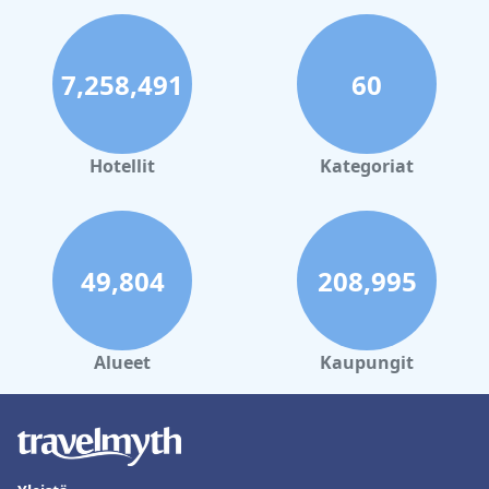
7,258,491
60
Hotellit
Kategoriat
49,804
208,995
Alueet
Kaupungit