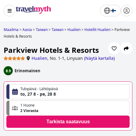
Maailma
>
Aasia
>
Taiwan
>
Taiwan
>
Hualien
>
Hotellit Hualien
>
Parkview
Hotels & Resorts
Parkview Hotels & Resorts
Hualien
,
No. 1-1, Linyuan
(
Näytä kartalla
)
Erinomainen
8.9
Tulopäivä - Lähtöpäivä
to, 27 8 - pe, 28 8
1 Huone
2 Vierasta
Tarkista saatavuus