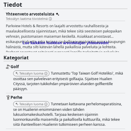
Tiedot
Yhteenveto arvosteluista
Tekoälyn laatima tiivistelmä
Parkview Hotels & Resorts on laajalti arvostettu rauhallisesta ja
maalauksellisesta sijainnistaan, mikä tekee siitä seesteisen pakopaikan
vehreän, puistomaisen maiseman keskellä. Asiakkaat arvostavat
esikaupunkialuetta, joka tarjoaa rauhallisen ympäristön poissa kaupungin
Lue kaikkien luokkien arvostelujen yhteenvedot
hälinästä, mutta silti kätevän lähellä paikallisia palveluita ja kohteita.
Perheet arvostavat erityisesti runsaasti lapsille tarkoitettuja palveluita,
Kategoriat
jotka lisäävät hotellin vetovoimaa perheystävällisenä kohteena.
Parkview'n huoneet ovat erinomainen ominaisuus, ja asiakkaat
Golf
korostavat usein niiden tilavuutta, modernia sisustusta ja yleistä
mukavuutta. Äskettäin remontoidut huoneet tarjoavat kauniit näkymät
Tunnustettu 'Top Taiwan Golf Hoteliksi', mikä
Tekoälyn luoma
satamaan ja vuorille, mikä takaa rentouttavan ja virkistävän loman.
osoittaa sen palvelevan erityisesti golfaajia. Sijaitsee Hualien
Huolimatta pienistä puhtausongelmista, joita jotkut asiakkaat kohtasivat,
Cityssä, tarjoten tukikohdan ympäröivien alueiden golfkentille
pääsyyn.
yleinen mielipide on edelleen positiivinen huoneympäristön suhteen.
Aamiaiskokemus, vaikka se onkin ollut vaihteleva, saa kiitosta hyvin
Perhe
valaistusta ruokailutilastaan ​​ja laajasta valikoimasta herkullisia
Tunnetaan kattavana perhelomaparatiisina,
Tekoälyn luoma
vaihtoehtoja. Jotkut asiakkaat kuitenkin kokivat, että valikoimaa voitaisiin
se on Hualienin ensimmäinen viiden tähden
parantaa vastaamaan paremmin viiden tähden standardeja.
luksuslomakeskushotelli. Tarjoaa keskeisen sijainnin
Illallistarjontaa, erityisesti jälkiruokia ja juomia, kehuttiin, mutta yleisesti
luonnonkauniilla maisemilla ja paikallisella kulttuurilla, mikä tekee
toivottiin enemmän valikoimaa ja parempaa laatua, jotta hinnat olisivat
siitä ihanteellisen Hualienin tutkimiseen perheen kanssa.
perusteltuja. Asiakkaat ylistävät usein hotellin henkilökuntaa heidän