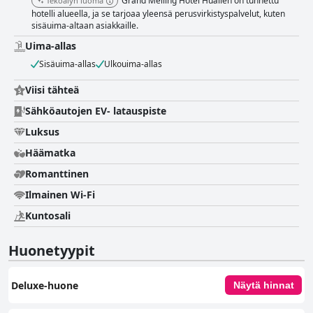
Grand Melling Hotel Hualien on tunnettu
Tekoälyn luoma
hotelli alueella, ja se tarjoaa yleensä perusvirkistyspalvelut, kuten
sisäuima-altaan asiakkaille.
Uima-allas
Sisäuima-allas
Ulkouima-allas
Viisi tähteä
Sähköautojen EV- latauspiste
Luksus
Häämatka
Romanttinen
Ilmainen Wi-Fi
Kuntosali
Huonetyypit
Deluxe-huone
Näytä hinnat