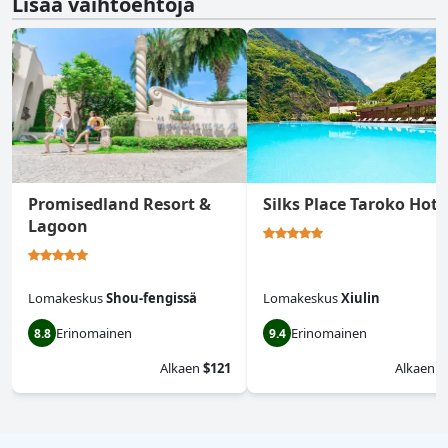
Lisää vaihtoehtoja
Promisedland Resort &
Silks Place Taroko Hote
Lagoon
Lomakeskus
Shou-fengissä
Lomakeskus
Xiulin
Erinomainen
Erinomainen
8.8
9.4
Alkaen
$121
Alkaen
$