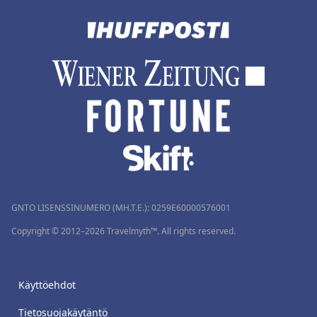
GNTO LISENSSINUMERO (MH.T.E.): 0259Ε60000576001
Copyright © 2012–2026 Travelmyth™. All rights reserved.
Käyttöehdot
Tietosuojakäytäntö