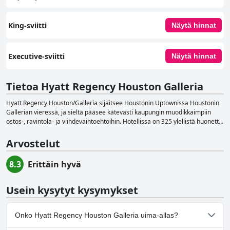
King-sviitti
Näytä hinnat
Executive-sviitti
Näytä hinnat
Tietoa Hyatt Regency Houston Galleria
Hyatt Regency Houston/Galleria sijaitsee Houstonin Uptownissa Houstonin
Gallerian vieressä, ja sieltä pääsee kätevästi kaupungin muodikkaimpiin
ostos-, ravintola- ja viihdevaihtoehtoihin. Hotellissa on 325 ylellistä huonetta,
joissa on moderni sisustus, hyvin varustetut mukavuudet, upeat
kaupunkinäkymät ja ilmainen Wi-Fi. Vieraat voivat hyödyntää laajaa
Arvostelut
valikoimaa mukavuuksia, kuten ilmaista internetyhteyttä, sähköautojen
latausasemia, ravintoloita paikan päällä, huonepalvelua, kuntokeskusta,
8.3
Erittäin hyvä
uima-allasta, digitaalista avainta, digitaalista sisäänkirjautumista,
yrityspalveluja, pesulaa, conciergeä ja kokoustiloja. Hyatt Regency
Houston/Galleria tarjoaa useita ruokailuvaihtoehtoja, jotka tyydyttävät
Usein kysytyt kysymykset
vieraiden mielihalut. Hotellin hiljattain uudistettu uima-allas, jossa on Ranch
Water, tarjoaa ihastuttavan ja virkistävän kokemuksen. Erinomaisten
ruokailuvaihtoehtojen lisäksi hotellissa on kymmenen kokoushuonetta ja 19
Onko Hyatt Regency Houston Galleria uima-allas?
000 neliömetriä kokous- ja tapahtumatilaa, joten se on ihanteellinen valinta