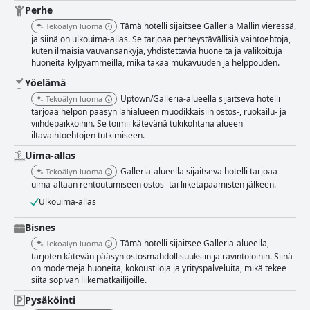
Perhe
Tämä hotelli sijaitsee Galleria Mallin vieressä,
Tekoälyn luoma
ja siinä on ulkouima-allas. Se tarjoaa perheystävällisiä vaihtoehtoja,
kuten ilmaisia vauvansänkyjä, yhdistettäviä huoneita ja valikoituja
huoneita kylpyammeilla, mikä takaa mukavuuden ja helppouden.
Yöelämä
Uptown/Galleria-alueella sijaitseva hotelli
Tekoälyn luoma
tarjoaa helpon pääsyn lähialueen muodikkaisiin ostos-, ruokailu- ja
viihdepaikkoihin. Se toimii kätevänä tukikohtana alueen
iltavaihtoehtojen tutkimiseen.
Uima-allas
Galleria-alueella sijaitseva hotelli tarjoaa
Tekoälyn luoma
uima-altaan rentoutumiseen ostos- tai liiketapaamisten jälkeen.
Ulkouima-allas
Bisnes
Tämä hotelli sijaitsee Galleria-alueella,
Tekoälyn luoma
tarjoten kätevän pääsyn ostosmahdollisuuksiin ja ravintoloihin. Siinä
on moderneja huoneita, kokoustiloja ja yrityspalveluita, mikä tekee
siitä sopivan liikematkailijoille.
Pysäköinti