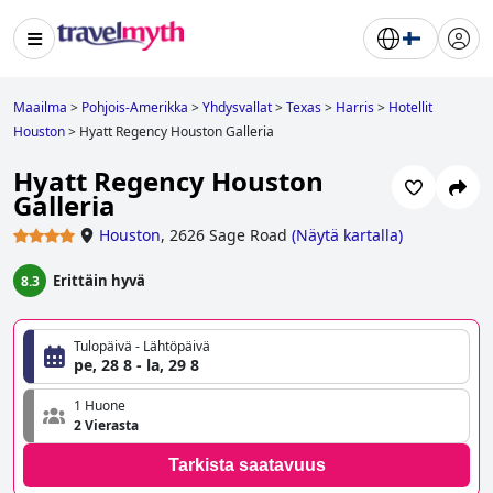
Maailma
>
Pohjois-Amerikka
>
Yhdysvallat
>
Texas
>
Harris
>
Hotellit
Houston
>
Hyatt Regency Houston Galleria
Hyatt Regency Houston
Galleria
Houston
,
2626 Sage Road
(
Näytä kartalla
)
Erittäin hyvä
8.3
Tulopäivä - Lähtöpäivä
pe, 28 8 - la, 29 8
1 Huone
2 Vierasta
Tarkista saatavuus