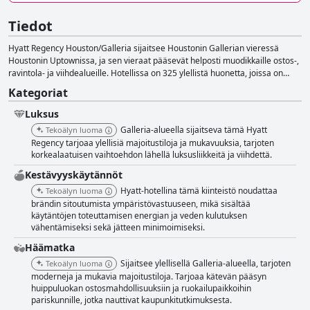
Tiedot
Hyatt Regency Houston/Galleria sijaitsee Houstonin Gallerian vieressä
Houstonin Uptownissa, ja sen vieraat pääsevät helposti muodikkaille ostos-,
ravintola- ja viihdealueille. Hotellissa on 325 ylellistä huonetta, joissa on
moderni sisustus, mukavuudet, kaupunkinäkymät ja ilmainen Wi-Fi. Tarjolla
Kategoriat
on laaja valikoima mukavuuksia, kuten paikan päällä oleva ruokailu,
kuntokeskus, uima-allas ja kokoustilat. Vieraat voivat nauttia hiljattain
Luksus
uudistetusta uima-altaankannesta ja hyödyntää
Galleria-alueella sijaitseva tämä Hyatt
Tekoälyn luoma
esteettömyysominaisuuksia, 24/7 StayFit-kuntosalia ja ympärivuorokautista
Regency tarjoaa ylellisiä majoitustiloja ja mukavuuksia, tarjoten
liikekeskusta, jotka on suunniteltu vastaamaan kiireisten matkailijoiden
korkealaatuisen vaihtoehdon lähellä luksusliikkeitä ja viihdettä.
tarpeisiin.
Kestävyyskäytännöt
Hyatt-hotellina tämä kiinteistö noudattaa
Tekoälyn luoma
brändin sitoutumista ympäristövastuuseen, mikä sisältää
käytäntöjen toteuttamisen energian ja veden kulutuksen
vähentämiseksi sekä jätteen minimoimiseksi.
Häämatka
Sijaitsee ylellisellä Galleria-alueella, tarjoten
Tekoälyn luoma
moderneja ja mukavia majoitustiloja. Tarjoaa kätevän pääsyn
huippuluokan ostosmahdollisuuksiin ja ruokailupaikkoihin
pariskunnille, jotka nauttivat kaupunkitutkimuksesta.