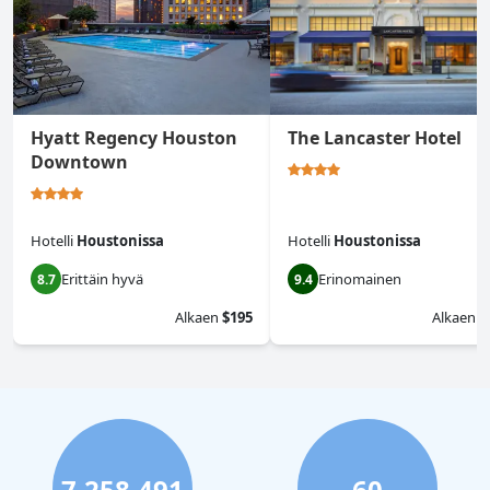
Hyatt Regency Houston
The Lancaster Hotel
Downtown
Hotelli
Houstonissa
Hotelli
Houstonissa
Erittäin hyvä
Erinomainen
8.7
9.4
Alkaen
$195
Alkaen
$
7,258,491
60