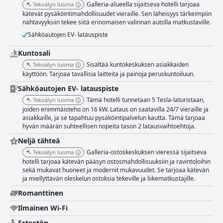
Galleria-alueella sijaitseva hotelli tarjoaa
Tekoälyn luoma
kätevät pysäköintimahdollisuudet vieraille. Sen läheisyys tärkeimpiin
nähtävyyksiin tekee siitä erinomaisen valinnan autolla matkustaville.
Sähköautojen EV- latauspiste
Kuntosali
Sisältää kuntokeskuksen asiakkaiden
Tekoälyn luoma
käyttöön. Tarjoaa tavallisia laitteita ja painoja peruskuntoiluun.
Sähköautojen EV- latauspiste
Tämä hotelli tunnetaan 5 Tesla-laturistaan,
Tekoälyn luoma
joiden enimmäisteho on 16 kW. Lataus on saatavilla 24/7 vieraille ja
asiakkaille, ja se tapahtuu pysäköintipalvelun kautta. Tämä tarjoaa
hyvän määrän suhteellisen nopeita tason 2 latausvaihtoehtoja.
Neljä tähteä
Galleria-ostoskeskuksen vieressä sijaitseva
Tekoälyn luoma
hotelli tarjoaa kätevän pääsyn ostosmahdollisuuksiin ja ravintoloihin
sekä mukavat huoneet ja modernit mukavuudet. Se tarjoaa kätevän
ja miellyttävän oleskelun ostoksia tekeville ja liikematkustajille.
Romanttinen
Ilmainen Wi-Fi
Esteetön