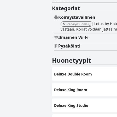
Kategoriat
Koiraystävällinen
Lotus by Hote
Tekoälyn luoma
vastaan. Koirat voidaan jättää h
Ilmainen Wi-Fi
Pysäköinti
Huonetyypit
Deluxe Double Room
Deluxe King Room
Deluxe King Studio