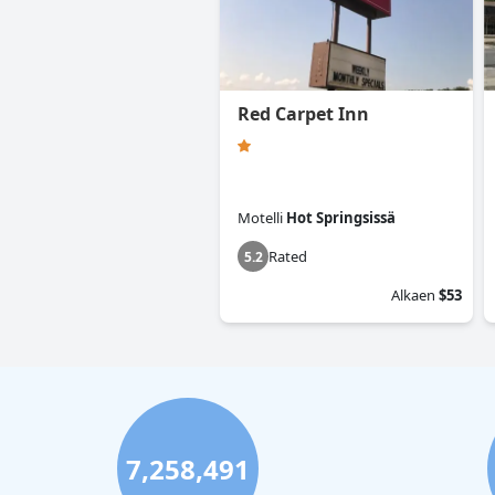
Red Carpet Inn
Motelli
Hot Springsissä
Rated
5.2
Alkaen
$53
7,258,491