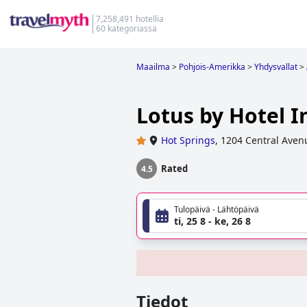
7,258,491 hotellia
60 kategoriassa
Maailma
>
Pohjois-Amerikka
>
Yhdysvallat
>
Lotus by Hotel I
Hot Springs
,
1204 Central Aven
Rated
4.5
Tulopäivä - Lähtöpäivä
ti, 25 8 - ke, 26 8
Tiedot