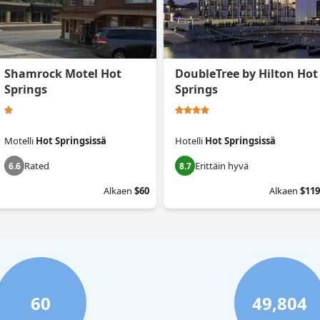
Shamrock Motel Hot
DoubleTree by Hilton Hot
Springs
Springs
Motelli
Hot Springsissä
Hotelli
Hot Springsissä
Rated
Erittäin hyvä
6.6
8.7
Alkaen
$60
Alkaen
$119
60
49,804