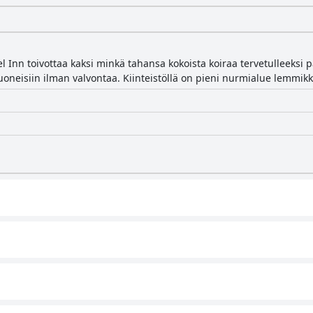
l Inn toivottaa kaksi minkä tahansa kokoista koiraa tervetulleeksi 
uoneisiin ilman valvontaa. Kiinteistöllä on pieni nurmialue lemmikk