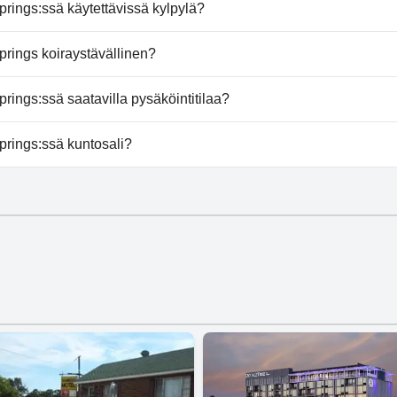
ings ei ole uima-allasta.
prings:ssä käytettävissä kylpylä?
ings ei tarjoa kylpylää.
prings koiraystävällinen?
Springs toivottaa koirat tervetulleiksi.
rings:ssä saatavilla pysäköintitilaa?
t Springs tarjoaa pysäköintimahdollisuuden.
prings:ssä kuntosali?
ings ei ole kuntosalia.