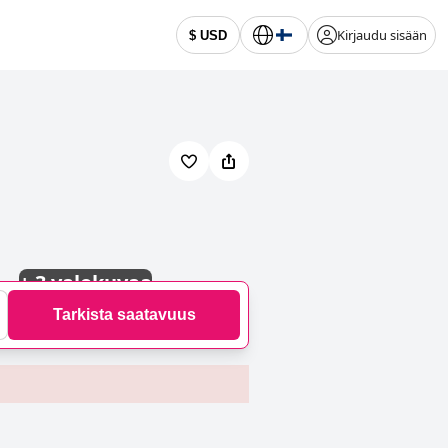
Kirjaudu sisään
$ USD
+
3 valokuvaa
Tarkista saatavuus