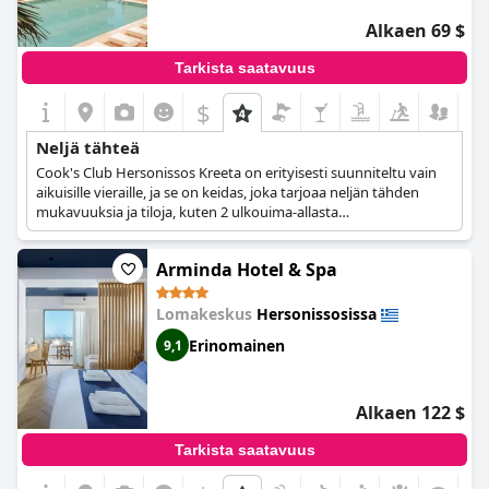
Alkaen 69 $
Tarkista saatavuus
$
+8
Neljä tähteä
Cook's Club Hersonissos Kreeta on erityisesti suunniteltu vain
aikuisille vieraille, ja se on keidas, joka tarjoaa neljän tähden
mukavuuksia ja tiloja, kuten 2 ulkouima-allasta
aurinkotuoleineen ja -varjoineen, spa ja kuntosali päivittäistä
treeniä varten ja lämmitetty sisäuima-allas, baari ulkouima-
Arminda Hotel & Spa
altaiden äärellä, Cantina-ravintola, jossa on valikoima
kreikkalaisia ruokia, aasialaista katuruokaa ja monia vegaani- ja
kasvisvaihtoehtoja, sekä 140 modernia ja viihtyisää huonetta,
Lomakeskus
Hersonissosissa
joissa voit rentoutua ja rentoutua.
Erinomainen
9,1
Alkaen 122 $
Tarkista saatavuus