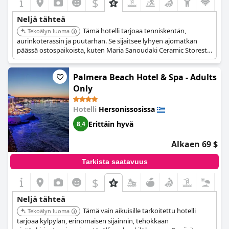
$
Neljä tähteä
Tämä hotelli tarjoaa tenniskentän,
Tekoälyn luoma
aurinkoterassin ja puutarhan. Se sijaitsee lyhyen ajomatkan
päässä ostospaikoista, kuten Maria Sanoudaki Ceramic Storesta.
Hotellissa on myös ulkouima-allas, huonepalvelu, vesipuisto,
ravintola ja kuntokeskus.
Palmera Beach Hotel & Spa - Adults
Only
Hotelli
Hersonissosissa
Erittäin hyvä
8,4
Alkaen 69 $
Tarkista saatavuus
$
Neljä tähteä
Tämä vain aikuisille tarkoitettu hotelli
Tekoälyn luoma
tarjoaa kylpylän, erinomaisen sijainnin, tehokkaan