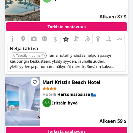
Alkaen 87 $
Tarkista saatavuus
$
Neljä tähteä
Tämä hotelli yhdistää helpon pääsyn
Tekoälyn luoma
kaupungin keskustaan, yksityisyyden, rauhallisuuden,
ylellisyyden ja panoraamanäkymät merelle. Siinä on kaksi
vesiliukumäkeä aikuisille ja pieni uima-allas vesileikkeineen
lapsille. Hotelli on pyörätuoliystävällinen ja tarjoaa helpon
Mari Kristin Beach Hotel
pääsyn kaikkiin peruspalveluihin.
Hotelli
Hersonissosissa
Erittäin hyvä
8,3
Alkaen 59 $
Tarkista saatavuus