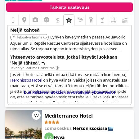
Tarkista saatavuus
$
+1
Neljä tähteä
Lyhyen kävelymatkan päässä Aquaworld
Tekoälyn luoma
Aquarium & Reptile Rescue Centrestä sijaitsevassa hotellissa on
uima-allas. Se tarjoaa nopean internetyhteyden ja sijaitsee
kätevästi lähellä kaupungin keskustaa. Se tarjoaa myös ilmaisen
Yhteenveto arvosteluista, jotka liittyvät luokkaan
aamiaisen ja kaupunkinäköalan.
'Neljä tähteä'.
Tekoälyn laatima tiivistelmä
Jos etsit hotellia lähellä rantaa etkä tarvitse mitään liian hienoa,
Heronissos Hotel
on hyvä valinta. Vaikka joissakin arvosteluissa
mainitaan, että se ei välttämättä tunnu neljän tähden hotellilta
ja että huoneet kaipaisivat hieman remonttia, yleinen mielipide
Lue kaikkien luokkien arvostelujen yhteenvedot
on, että se tarjoaa hyvää vastinetta rahalle. Lisäksi jotkut vieraat
arvostavat hotellin edullisuutta, vaikka se sijaitsee kätevällä
paikalla.
Mediterraneo Hotel
Lomakeskus
Hersonissosissa
Hyvä
7,5