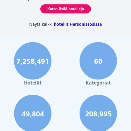
Katso lisää hotelleja
Näytä kaikki
hotellit Hersonissosissa
7,258,491
60
Hotellit
Kategoriat
49,804
208,995