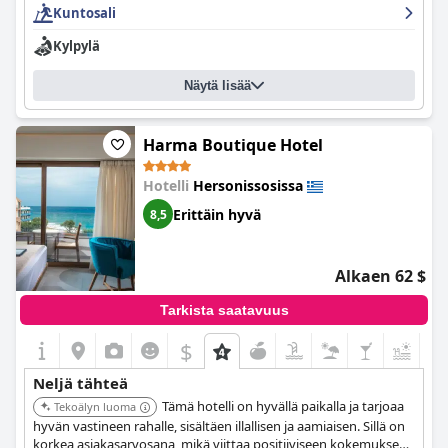
Kuntosali
Kylpylä
Näytä lisää
Harma Boutique Hotel
Hotelli
Hersonissosissa
Erittäin hyvä
8,5
Alkaen 62 $
Tarkista saatavuus
$
+6
Neljä tähteä
Tämä hotelli on hyvällä paikalla ja tarjoaa
Tekoälyn luoma
hyvän vastineen rahalle, sisältäen illallisen ja aamiaisen. Sillä on
korkea asiakasarvosana, mikä viittaa positiiviseen kokemukseen