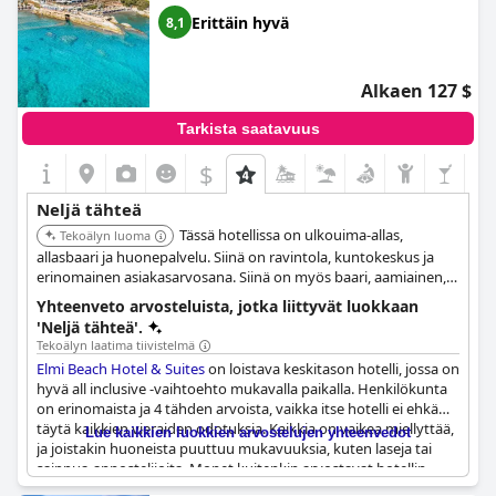
Erittäin hyvä
8,1
Alkaen 127 $
Tarkista saatavuus
$
Neljä tähteä
Tässä hotellissa on ulkouima-allas,
Tekoälyn luoma
allasbaari ja huonepalvelu. Siinä on ravintola, kuntokeskus ja
erinomainen asiakasarvosana. Siinä on myös baari, aamiainen,
huoneita, joissa on keittokomero, lastenhoito ja pesulapalvelut.
Yhteenveto arvosteluista, jotka liittyvät luokkaan
'Neljä tähteä'.
Tekoälyn laatima tiivistelmä
Elmi Beach Hotel & Suites
on loistava keskitason hotelli, jossa on
hyvä all inclusive -vaihtoehto mukavalla paikalla. Henkilökunta
on erinomaista ja 4 tähden arvoista, vaikka itse hotelli ei ehkä
täytä kaikkien vieraiden odotuksia. Kaikkia on vaikea miellyttää,
Lue kaikkien luokkien arvostelujen yhteenvedot
ja joistakin huoneista puuttuu mukavuuksia, kuten laseja tai
saippua-annostelijoita. Monet kuitenkin arvostavat hotellin
laatua, ja se on hyvä vastine rahalle. Jotkut vieraat eivät pitäneet