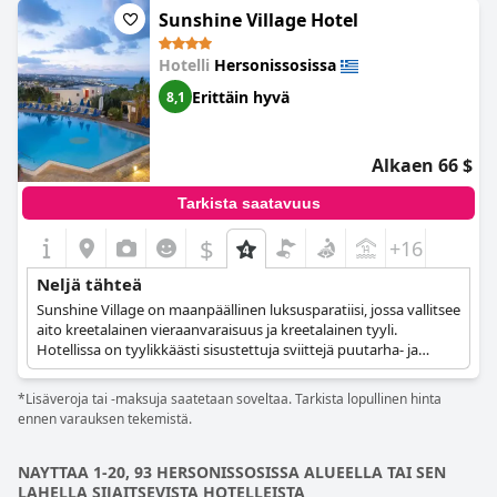
sitä todellisena 4 tähden hotellina, mutta kaiken kaikkiaan se
Sunshine Village Hotel
tarjoaa hyvän kokemuksen niille, jotka etsivät mukavaa
oleskelua.
Hotelli
Hersonissosissa
Erittäin hyvä
8,1
Alkaen 66 $
Tarkista saatavuus
$
+16
Neljä tähteä
Sunshine Village on maanpäällinen luksusparatiisi, jossa vallitsee
aito kreetalainen vieraanvaraisuus ja kreetalainen tyyli.
Hotellissa on tyylikkäästi sisustettuja sviittejä puutarha- ja
merinäköalalla, ravintoloita, upeita uima-altaita, kuntosali ja
urheilutiloja sekä täysin virkistävä kylpylä, jossa voit rentoutua
*Lisäveroja tai -maksuja saatetaan soveltaa. Tarkista lopullinen hinta
ja elää vertaansa vailla olevaa ylellisyyttä.
ennen varauksen tekemistä.
NAYTTAA 1-20, 93 HERSONISSOSISSA ALUEELLA TAI SEN
LAHELLA SIJAITSEVISTA HOTELLEISTA