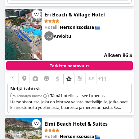
Eri Beach & Village Hotel
Hotelli
Hersonissosissa
Arvioitu
6,3
Alkaen 86 $
Tarkista saatavuus
$
+11
Neljä tähteä
Tämä hotelli sijaitsee Limenas
Tekoälyn luoma
Hersonissoussa, joka on loistava valinta matkailijoille, jotka ovat
kiinnostuneita yöelämästä, baareista ja merenrannasta. Se
tarjoaa Wi-Fi:n yleisissä tiloissa ja on lähellä useita nähtävyyksiä.
Elmi Beach Hotel & Suites
Hotelli
Hersonissosissa