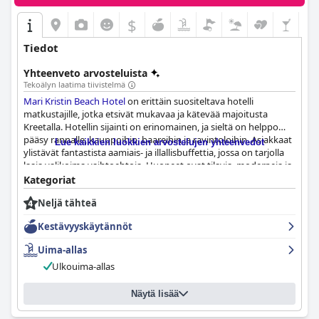
$
Tiedot
Yhteenveto arvosteluista
Tekoälyn laatima tiivistelmä
Mari Kristin Beach Hotel
on erittäin suositeltava hotelli
matkustajille, jotka etsivät mukavaa ja kätevää majoitusta
Kreetalla. Hotellin sijainti on erinomainen, ja sieltä on helppo
pääsy rannalle, kauppoihin, baareihin ja ravintoloihin. Asiakkaat
Lue kaikkien luokkien arvostelujen yhteenvedot
ylistävät fantastista aamiais- ja illallisbuffettia, jossa on tarjolla
laaja valikoima vaihtoehtoja. Huoneet ovat tilavia, moderneja ja
hyvin sisustettuja, ja niissä on mukavat sängyt ja tarvittavat
Kategoriat
mukavuudet. Hotellin siisteyttä kehutaan myös kovasti, ja
Neljä tähteä
ystävällinen henkilökunta tekee kaikkensa saadakseen vieraat
tuntemaan olonsa tervetulleeksi. Ulkouima-allasalue ja läheinen
Kestävyyskäytännöt
ranta tarjoavat rentouttavan ilmapiirin, kun taas hotellin sijainti
lähellä yöelämän aluetta on täydellinen juhlijoille. Romanttista
Uima-allas
lomaa etsivät pariskunnat arvostavat myös hotellin charmia ja
Ulkouima-allas
miellyttävää ilmapiiriä. Kaiken kaikkiaan
Mari Kristin Beach Hotel
on huippuvalinta matkailijoille, jotka etsivät mukavaa ja kätevää
majoitusta Kreetalla.
Näytä lisää