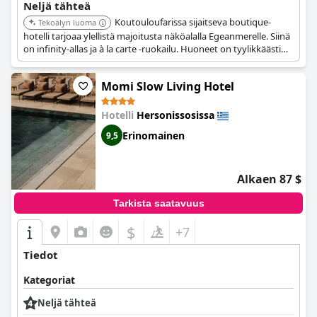
Neljä tähteä
Koutouloufarissa sijaitseva boutique-
Tekoälyn luoma
hotelli tarjoaa ylellistä majoitusta näköalalla Egeanmerelle. Siinä
on infinity-allas ja à la carte -ruokailu. Huoneet on tyylikkäästi
suunniteltu ilmastoinnilla, LED-televisioilla ja mukavilla vuoteilla.
Momi Slow Living Hotel
Hotelli
Hersonissosissa
Erinomainen
9,5
Alkaen 87 $
Tarkista saatavuus
$
+7
Tiedot
Kategoriat
Neljä tähteä