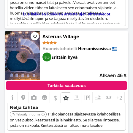
jossa on erinomaiset tilat ja palvelu. Vieraat ovat verranneet
hotellia viiden tähden laitokseen sen erinomaisen sijainnin ja
huomaavaisen henkilökunnan ansiosta. Hotellissa on
Lue kaikkien luokkien arvostelujen yhteenvedot
miellyttävä ilmapiiri ja se tarjoaa miellyttävän oleskelun.
Joidenkin vierailijoiden mielestä hotelli ei kuitenkaan tarjonnut
viiden tähden luksuskokemusta, vaan pikemminkin hyvän
kolmen tai neljän tähden kokemuksen. Valitettavasti ruoan
Asterias Village
laatu oli joidenkin mielestä ongelma, sillä buffet-ateriat eivät
vastanneet neljän tähden hotellilta odotettuja standardeja.
Huoneistohotelli
Hersonissosissa
Kaiken kaikkiaan hotelli tarjoaa hyvän kokemuksen, mutta siinä
on parantamisen varaa.
Erittäin hyvä
8,3
Alkaen 46 $
Tarkista saatavuus
$
+2
Neljä tähteä
Piskopianossa sijaitsevassa kylähotellissa
Tekoälyn luoma
on vesipuisto, kesäterassi ja lainakirjasto. Se sijaitsee rinteessä,
josta on näköala. Kiinteistössä on ulkouima-allasalue.