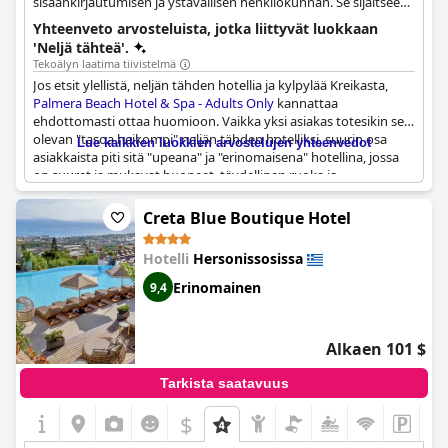
sisäänkirjautumisen ja ystävällisen henkilökunnan. Se sijaitsee
Limenas Chersonisoulla ja tarjoaa aamiaisvaihtoehtoja.
Yhteenveto arvosteluista, jotka liittyvät luokkaan
'Neljä tähteä'.
Tekoälyn laatima tiivistelmä
Jos etsit ylellistä, neljän tähden hotellia ja kylpylää Kreikasta,
Palmera Beach Hotel & Spa - Adults Only
kannattaa
ehdottomasti ottaa huomioon. Vaikka yksi asiakas totesikin sen
olevan "tasoa heikompi" neljän tähden hotelliksi, suurin osa
Lue kaikkien luokkien arvostelujen yhteenvedot
asiakkaista piti sitä "upeana" ja "erinomaisena" hotellina, jossa
on suuret ja mukavat huoneet, täydellinen ruoka ja
erinomainen henkilökunta. Jotkut jopa pitivät sitä parhaana
hotellina, jonka he ovat koskaan varanneet Booking.comin
Creta Blue Boutique Hotel
kautta. Yksi asiakas mainitsi, että se tuntui enemmän
nuorisohostelilta, mutta on selvää, että yleinen mielipide on
Hotelli
Hersonissosissa
positiivinen. Suosittelemme lämpimästi!
Erinomainen
9,4
Alkaen 101 $
Tarkista saatavuus
$