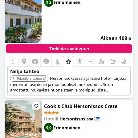
Erinomainen
9,2
Alkaen 108 $
Tarkista saatavuus
$
Neljä tähteä
Hersonissoksessa sijaitseva hotelli tarjoaa
Tekoälyn luoma
merenrantasijainnin ja monipuoliset mukavuudet. Se on
arvostettu mukavista huoneistaan ja monipuolisista
palveluistaan.
Cook's Club Hersonissos Crete
Hotelli
Hersonissosissa
Erinomainen
9,0