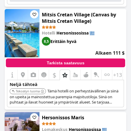
Mitsis Cretan Village (Canvas by
Mitsis Cretan Village)
Hotelli
Hersonissosissa
Erittäin hyvä
8,5
Alkaen 111 $
Tarkista saatavuus
$
+13
Neljä tähteä
Tämä hotelli on perheystävällinen ja siinä
Tekoälyn luoma
on upeita ja mainostettua parempia majoitustiloja. Siinä on
puhtaat ja ilavat huoneet ja ympäröivät alueet. Se tarjoaa
ihanan perhelomakokemuksen.
Hersonissos Maris
Lomakeskus
Hersonissosissa