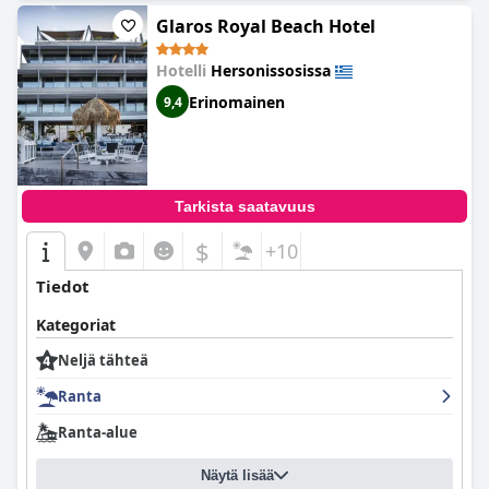
Glaros Royal Beach Hotel
Hotelli
Hersonissosissa
Erinomainen
9,4
Tarkista saatavuus
$
+10
Tiedot
Kategoriat
Neljä tähteä
Ranta
Ranta-alue
Näytä lisää