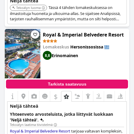
Neljä tähteä
Tässä 4 tähden lomakeskuksessa on
Tekoälyn luoma
ilmastoituja huoneita ja ulkouima-allas. Se sijaitsee Analipsissä,
tarjoten rauhallisemman ympäristön, mutta on silti helposti
saavutettavissa Hersonissoksesta. Se on hyvä vaihtoehto niille,
jotka etsivät rentouttavaa merenrantalomaa.
Royal & Imperial Belvedere Resort
Lomakeskus
Hersonissosissa
Erinomainen
8,8
Tarkista saatavuus
$
Neljä tähteä
Yhteenveto arvosteluista, jotka liittyvät luokkaan
'Neljä tähteä'.
Tekoälyn laatima tiivistelmä
Royal & Imperial Belvedere Resort
tarjoaa valtavan kompleksin,