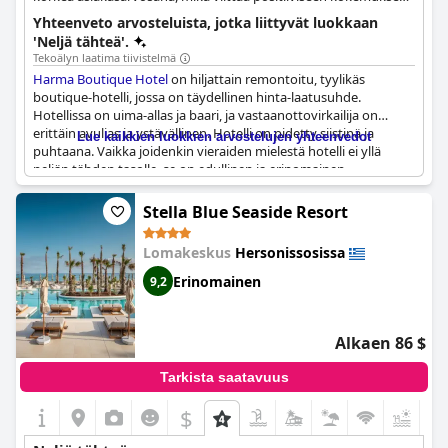
matkailijoille. Se vastaa vieraidensa tarpeisiin ja on suosittu
Yhteenveto arvosteluista, jotka liittyvät luokkaan
majoitusvaihtoehto.
'Neljä tähteä'.
Tekoälyn laatima tiivistelmä
Harma Boutique Hotel
on hiljattain remontoitu, tyylikäs
boutique-hotelli, jossa on täydellinen hinta-laatusuhde.
Hotellissa on uima-allas ja baari, ja vastaanottovirkailija on
erittäin avulias ja ystävällinen. Hotelli on pidetty siistinä ja
Lue kaikkien luokkien arvostelujen yhteenvedot
puhtaana. Vaikka joidenkin vieraiden mielestä hotelli ei yllä
neljän tähden tasolle, se on edullinen ja erinomainen
majoitusvaihtoehto.
Stella Blue Seaside Resort
Lomakeskus
Hersonissosissa
Erinomainen
9,2
Alkaen 86 $
Tarkista saatavuus
$
+9