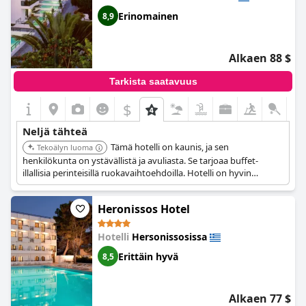
Erinomainen
8,9
Alkaen 88 $
Tarkista saatavuus
$
Neljä tähteä
Tämä hotelli on kaunis, ja sen
Tekoälyn luoma
henkilökunta on ystävällistä ja avuliasta. Se tarjoaa buffet-
illallisia perinteisillä ruokavaihtoehdoilla. Hotelli on hyvin
ylläpidetty ja tarjoaa miellyttävän kokemuksen vieraille.
Heronissos Hotel
Hotelli
Hersonissosissa
Erittäin hyvä
8,5
Alkaen 77 $