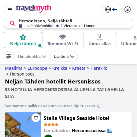
Hersonissos, Neljä tähteä
Lisää päivämäärät
2 Vierasta
1 Huone
Neljä tähteä
Ilmainen Wi-Fi
Uima-allas
Ulkouim
Hintaluokka
Lajittelu
Maailma
>
Eurooppa
>
Kreikka
>
Kreeta
>
Heraklio
>
Hersonissos
Neljän Tähden hotellit Hersonissos
93 HOTELLIA HERSONISSOSISSA ALUEELLA TAI LAHELLA
SITA
Saamamme palkkiot voivat vaikuttaa sijoitukseen.
Stella Village Seaside Hotel
Lomakeskus
Hersonissosissa