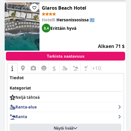
Glaros Beach Hotel
Hotelli
Hersonissosissa
Erittäin hyvä
8,4
Alkaen 71 $
Tarkista saatavuus
$
+10
Tiedot
Kategoriat
Neljä tähteä
Ranta-alue
Ranta
Näytä lisää