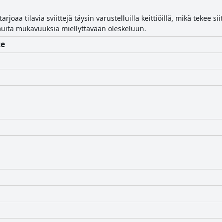
arjoaa tilavia sviittejä täysin varustelluilla keittiöillä, mikä tekee si
muita mukavuuksia miellyttävään oleskeluun.
te