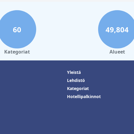
60
49,804
Kategoriat
Alueet
Yleistä
Lehdistö
Kategoriat
Hotellipalkinnot