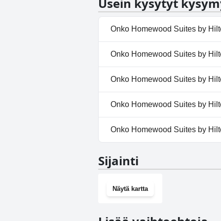
Usein kysytyt kysym
Onko Homewood Suites by Hilton
Kyllä, Homewood Suites by Hilt
Onko Homewood Suites by Hilton
useampaan seuraavista luokist
Ei, Homewood Suites by Hilton 
Onko Homewood Suites by Hilton
Ei, Homewood Suites by Hilton B
Onko Homewood Suites by Hilton 
Kyllä, Homewood Suites by Hil
Onko Homewood Suites by Hilton
Kyllä, Homewood Suites by Hilt
Sijainti
Näytä kartta