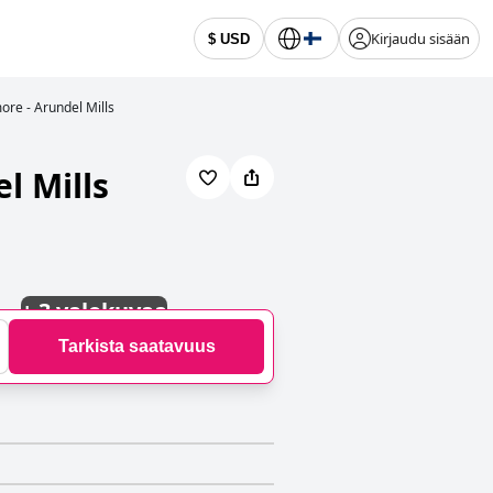
Kirjaudu sisään
$ USD
ore - Arundel Mills
l Mills
+
3 valokuvaa
Tarkista saatavuus