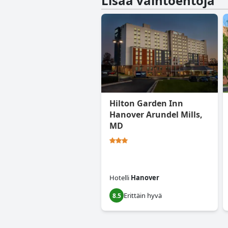
Lisää vaihtoehtoja
Hilton Garden Inn
Hanover Arundel Mills,
MD
Hotelli
Hanover
Erittäin hyvä
8.5