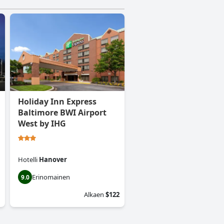
Holiday Inn Express
Baltimore BWI Airport
West by IHG
Hotelli
Hanover
Erinomainen
9.0
Alkaen
$122