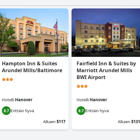
Hampton Inn & Suites
Fairfield Inn & Suites by
Arundel Mills/Baltimore
Marriott Arundel Mills
BWI Airport
Hotelli
Hanover
Hotelli
Hanover
Erittäin hyvä
Erittäin hyvä
8.7
8.7
Alkaen
$117
Alkaen
$131