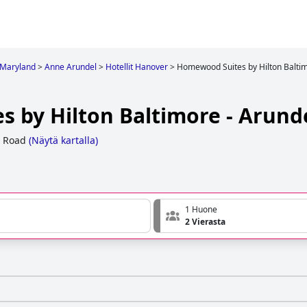
Maryland
>
Anne Arundel
>
Hotellit Hanover
>
Homewood Suites by Hilton Baltim
 by Hilton Baltimore - Arunde
 Road
(
Näytä kartalla
)
1 Huone
2 Vierasta