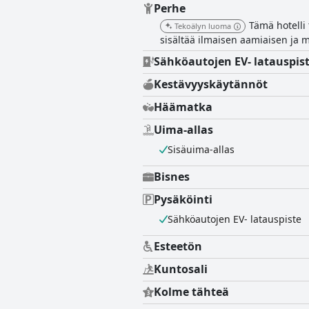
Perhe
Tämä hotelli t
Tekoälyn luoma
sisältää ilmaisen aamiaisen ja 
Sähköautojen EV- latauspis
Kestävyyskäytännöt
Häämatka
Uima-allas
Sisäuima-allas
Bisnes
Pysäköinti
Sähköautojen EV- latauspiste
Esteetön
Kuntosali
Kolme tähteä