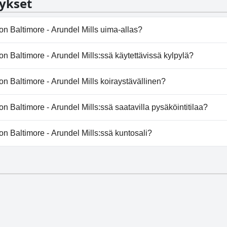
ykset
 Baltimore - Arundel Mills uima-allas?
on Baltimore - Arundel Mills:ssä on uima-allas/altaita, jotk
 Baltimore - Arundel Mills:ssä käytettävissä kylpylä?
a: Sisäuima-allas.
Baltimore - Arundel Mills ei tarjoa kylpylää.
 Baltimore - Arundel Mills koiraystävällinen?
altimore - Arundel Mills ei salli koiria.
Baltimore - Arundel Mills:ssä saatavilla pysäköintitilaa?
ton Baltimore - Arundel Mills tarjoaa pysäköintimahdollisu
 Baltimore - Arundel Mills:ssä kuntosali?
on Baltimore - Arundel Mills on kuntosali.