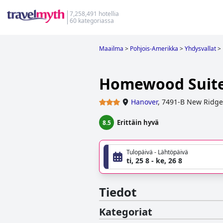
7,258,491 hotellia
60 kategoriassa
Maailma
>
Pohjois-Amerikka
>
Yhdysvallat
>
Homewood Suites
Hanover
,
7491-B New Ridge
Erittäin hyvä
8.5
Tulopäivä - Lähtöpäivä
ti, 25 8 - ke, 26 8
Tiedot
Kategoriat