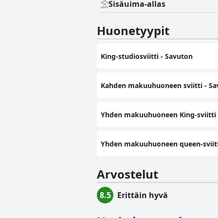
Sisäuima-allas
Huonetyypit
King-studiosviitti - Savuton
Kahden makuuhuoneen sviitti - S
Yhden makuuhuoneen King-sviitti 
Yhden makuuhuoneen queen-sviitti
Arvostelut
8.5
Erittäin hyvä