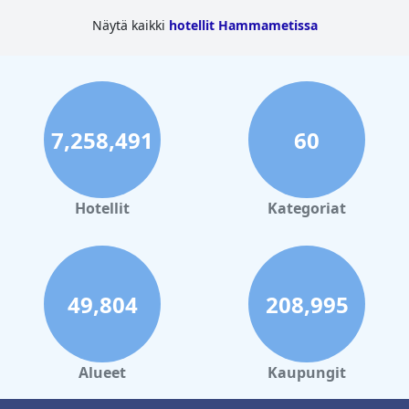
Näytä kaikki
hotellit Hammametissa
7,258,491
60
Hotellit
Kategoriat
49,804
208,995
Alueet
Kaupungit