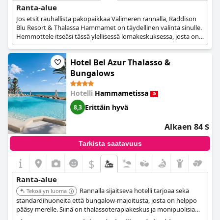
Ranta-alue
Jos etsit rauhallista pakopaikkaa Välimeren rannalla, Raddison
Blu Resort & Thalassa Hammamet on täydellinen valinta sinulle.
Hemmottele itseäsi tässä ylellisessä lomakeskuksessa, josta on
upeat näkymät ja suora pääsy rannalle, sekä lähellä Bel Azur
Beachia ja Hammamet Beachia.
Hotel Bel Azur Thalasso &
Bungalows
Hotelli
Hammametissa
Erittäin hyvä
8,3
Alkaen 84 $
Tarkista saatavuus
$
Ranta-alue
Rannalla sijaitseva hotelli tarjoaa sekä
Tekoälyn luoma
standardihuoneita että bungalow-majoitusta, josta on helppo
pääsy merelle. Siinä on thalassoterapiakeskus ja monipuolisia
ruokailumahdollisuuksia, mikä tekee siitä sopivan