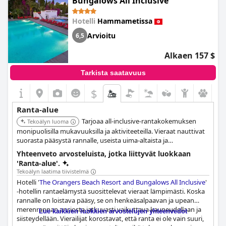
Bungalows All Inclusive
Hotelli
Hammametissa
Arvioitu
6,5
Alkaen 157 $
Tarkista saatavuus
$
Ranta-alue
Tarjoaa all-inclusive-rantakokemuksen
Tekoälyn luoma
monipuolisilla mukavuuksilla ja aktiviteeteilla. Vieraat nauttivat
suorasta pääsystä rannalle, useista uima-altaista ja
monipuolisista ruokailumahdollisuuksista. Lomakeskus on
Yhteenveto arvosteluista, jotka liittyvät luokkaan
suosittu perheiden ja pariskuntien keskuudessa, jotka etsivät
'Ranta-alue'.
vaivatonta lomaa.
Tekoälyn laatima tiivistelmä
Hotelli '
The Orangers Beach Resort and Bungalows All Inclusive
'
-hotellin rantaelämystä suosittelevat vieraat lämpimästi. Koska
rannalle on loistava pääsy, se on henkeäsalpaavan ja upean
merenrannan ansiosta jatkuvasti vaikuttava kauneudellaan ja
Lue kaikkien luokkien arvostelujen yhteenvedot
siisteydellään. Vierailijat korostavat, että ranta ei ole vain suuri,