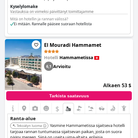
mikä takaa rentouttavan ja kätevän rantaloman.
Kyselylomake
Vastauksia on viimeksi päivittänyt toimittajamme
Mitä on hotellin ja rannan välissä?
Ei mitään. Rannalle pääsee suoraan hotellista
El Mouradi Hammamet
Hotelli
Hammametissa
Arvioitu
6,1
Alkaen 53 $
Tarkista saatavuus
$
Ranta-alue
Yasmine Hammametissa sijaitseva hotelli
Tekoälyn luoma
tarjoaa rannan tuntumassa sijaitsevan paikan, josta on suora
pääsy mereen. Siinä on useita uima-altaita, erilaisia ​​