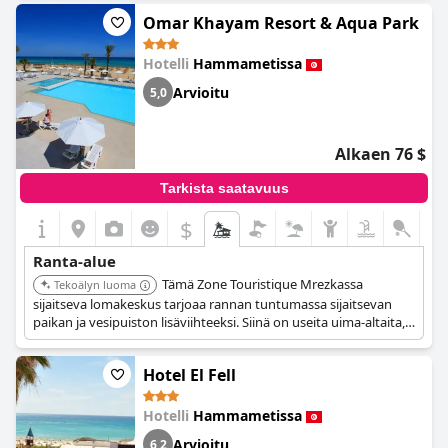
kätevä valinta rentouttavalle lomalle.
Omar Khayam Resort & Aqua Park
Hotelli
Hammametissa
Arvioitu
5,0
Alkaen 76 $
Tarkista saatavuus
$
Ranta-alue
Tämä Zone Touristique Mrezkassa
Tekoälyn luoma
sijaitseva lomakeskus tarjoaa rannan tuntumassa sijaitsevan
paikan ja vesipuiston lisäviihteeksi. Siinä on useita uima-altaita,
ruokailumahdollisuuksia ja perheille sopivia aktiviteetteja.
Vieraat arvostavat hauskaa ilmapiiriä ja käytettävissä olevien
Hotel El Fell
tilojen monipuolisuutta.
Hotelli
Hammametissa
Arvioitu
6,2