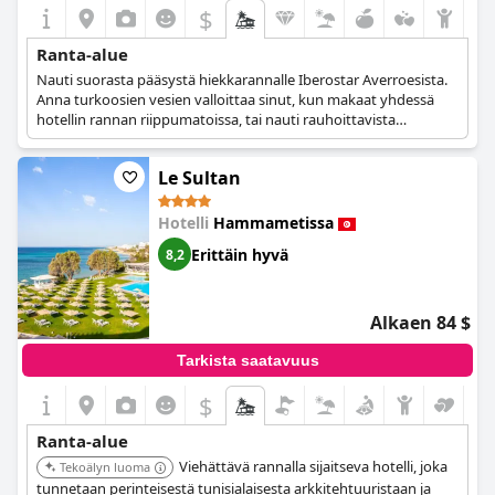
$
Ranta-alue
Nauti suorasta pääsystä hiekkarannalle Iberostar Averroesista.
Anna turkoosien vesien valloittaa sinut, kun makaat yhdessä
hotellin rannan riippumatoissa, tai nauti rauhoittavista
näkymistä merelle avautuvasta hotellihuoneestasi. Jopa uima-
altaalla loikoilusta avautuu upea rantanäkymä, joka tekee
Le Sultan
vierailustasi unohtumattoman.
Hotelli
Hammametissa
Erittäin hyvä
8,2
Alkaen 84 $
Tarkista saatavuus
$
Ranta-alue
Viehättävä rannalla sijaitseva hotelli, joka
Tekoälyn luoma
tunnetaan perinteisestä tunisialaisesta arkkitehtuuristaan ja