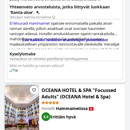
ruokailumahdollisuuksia ja aktiviteetteja, jotka sopivat perheille
Yhteenveto arvosteluista, jotka liittyvät luokkaan
ja pariskunnille. Vieraat arvostavat sen läheisyyttä paikallisiin
'Ranta-alue'.
nähtävyyksiin ja yleistä vastinetta rahalle.
Tekoälyn laatima tiivistelmä
El Mouradi Hammamet
sijaitsee erinomaisella paikalla aivan
rannan äärellä, jolloin asiakkaat ovat suoraan kauniiden
rantojen edessä. Hotellin ensiluokkainen sijainti rantakadulla
mahdollistaa upeat merinäköalat parvekkeilta, luoden
Lue kaikkien luokkien arvostelujen yhteenvedot
maalauksellisen ympäristön rentouttavalle oleskelulle. Vierailijat
voivat nauttia rannan kauniista maisemista ja pääsevät helposti
Kyselylomake
hiekalle ja merelle. Vaikka rantabaari tarjoaa perusvirvokkeita,
Vastauksia on viimeksi päivittänyt toimittajamme
kuten vettä, kahvia, colaa, Fantaa ja Spriteä, jotkut vieraat
huomauttivat lisämukavuuksien, kuten rantapyyhkeiden,
Mitä on hotellin ja rannan välissä?
tarpeesta. Kaiken kaikkiaan
El Mouradi Hammamet
in sijainti
Tie
tekee siitä ihanteellisen paikan niille, jotka haluavat nauttia
merenrannasta.
OCEANA HOTEL & SPA "Focussed
Adults" (OCEANA Hotel & Spa)
Hotelli
Hammametissa
Erittäin hyvä
8,4