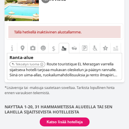
Tällä hetkellä inaktiivinen alustallamme.
$
+9
Ranta-alue
Route touristique EL Merazgan varrella
Tekoälyn luoma
sijaitseva hotelli tarjoaa mukavan oleskelun ja pääsyn rannalle.
Siinä on uima-allas, ruokailumahdollisuuksia ja rento ilmapiiri.
Asiakkaat arvostavat sen läheisyyttä rantaan ja paikallisiin
nähtävyyksiin.
*Lisäveroja tai -maksuja saatetaan soveltaa. Tarkista lopullinen hinta
ennen varauksen tekemistä.
NAYTTAA 1-20, 31 HAMMAMETISSA ALUEELLA TAI SEN
LAHELLA SIJAITSEVISTA HOTELLEISTA
Katso lisää hotelleja