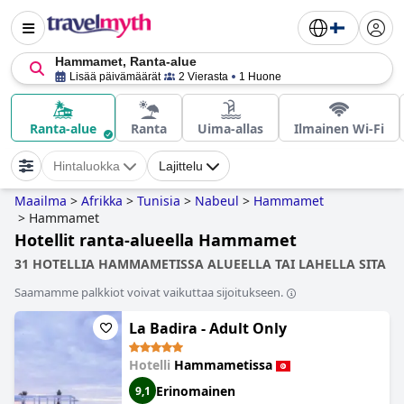
Hammamet, Ranta-alue
Lisää päivämäärät
2 Vierasta
1 Huone
Ranta-alue
Ranta
Uima-allas
Ilmainen Wi-Fi
Hintaluokka
Lajittelu
Maailma
>
Afrikka
>
Tunisia
>
Nabeul
>
Hammamet
>
Hammamet
Hotellit ranta-alueella Hammamet
31 HOTELLIA HAMMAMETISSA ALUEELLA TAI LAHELLA SITA
Saamamme palkkiot voivat vaikuttaa sijoitukseen.
La Badira - Adult Only
Hotelli
Hammametissa
Erinomainen
9,1