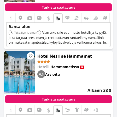
Tarkista saatavuus
$
Ranta-alue
Vain aikuisille suunnattu hotelli ja kylpylä,
Tekoälyn luoma
joka tarjoaa seesteisen ja rentouttavan rantaelämyksen. Siinä
on mukavat majoitustilat, kylpyläpalvelut ja valikoima aikuisille
suunnattuja mukavuuksia. Vieraat arvostavat rauhallista
ilmapiiriä ja henkilökohtaista palvelua.
Hotel Nesrine Hammamet
Hotelli
Hammametissa
Arvioitu
6,3
Alkaen 38 $
Tarkista saatavuus
$
+8