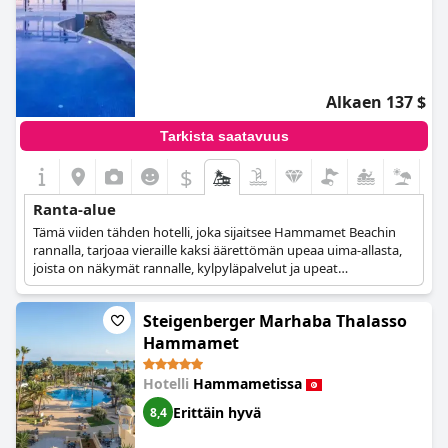
Alkaen 137 $
Tarkista saatavuus
$
Ranta-alue
Tämä viiden tähden hotelli, joka sijaitsee Hammamet Beachin
rannalla, tarjoaa vieraille kaksi äärettömän upeaa uima-allasta,
joista on näkymät rannalle, kylpyläpalvelut ja upeat
majoitustilat merinäköalalla. La Badira on moderni rakennus,
jossa on historiallinen henki ja jossa rikas historia yhdistyy
Steigenberger Marhaba Thalasso
moderniin ylellisyyteen.
Hammamet
Hotelli
Hammametissa
Erittäin hyvä
8,4