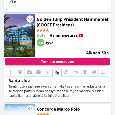
tuntunut heikentävän kokonaiskokemusta liikaa.
Tie
Golden Tulip Président Hammamet
(COOEE President)
Hotelli
Hammametissa
Hyvä
7,6
Alkaen 50 $
Tarkista saatavuus
$
Ranta-alue
Tämä hotelli sijaitsee aivan oman yksityisen rannan edustalla, ja
se tarjoaa paitsi suoran pääsyn rannalle myös mahdollisuuden
ruokailla meren äärellä kaikille vierailleen.
Concorde Marco Polo