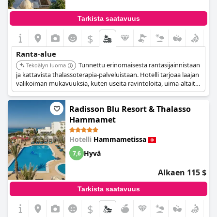
Tarkista saatavuus
$
Ranta-alue
Tunnettu erinomaisesta rantasijainnistaan
Tekoälyn luoma
ja kattavista thalassoterapia-palveluistaan. Hotelli tarjoaa laajan
valikoiman mukavuuksia, kuten useita ravintoloita, uima-altaita
ja yksityisen ranta-alueen. Asiakkaat arvostavat korkeita
palvelustandardeja ja keskittymistä terveyteen ja hyvinvointiin.
Radisson Blu Resort & Thalasso
Hammamet
Hotelli
Hammametissa
Hyvä
7,6
Alkaen 115 $
Tarkista saatavuus
$