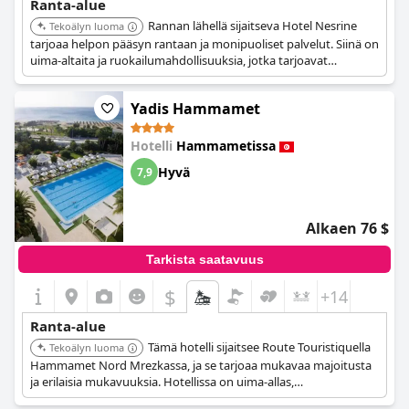
Ranta-alue
Rannan lähellä sijaitseva Hotel Nesrine
Tekoälyn luoma
tarjoaa helpon pääsyn rantaan ja monipuoliset palvelut. Siinä on
uima-altaita ja ruokailumahdollisuuksia, jotka tarjoavat
mukavan ja kätevän tukikohdan rantalomaan.
Yadis Hammamet
Hotelli
Hammametissa
Hyvä
7,9
Alkaen 76 $
Tarkista saatavuus
$
+14
Ranta-alue
Tämä hotelli sijaitsee Route Touristiquella
Tekoälyn luoma
Hammamet Nord Mrezkassa, ja se tarjoaa mukavaa majoitusta
ja erilaisia mukavuuksia. Hotellissa on uima-allas,
ruokailumahdollisuuksia ja se sijaitsee lähellä rantaa, joten se on