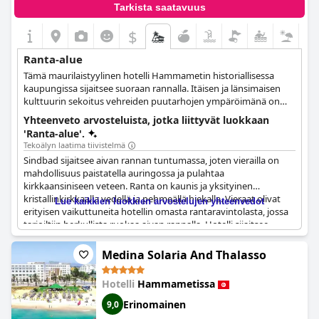
Tarkista saatavuus
$
Ranta-alue
Tämä maurilaistyylinen hotelli Hammametin historiallisessa
kaupungissa sijaitsee suoraan rannalla. Itäisen ja länsimaisen
kulttuurin sekoitus vehreiden puutarhojen ympäröimänä on
täydellinen pakopaikka vieraille, jotka etsivät ylellisyyttä
Yhteenveto arvosteluista, jotka liittyvät luokkaan
eksoottisessa ympäristössä.
'Ranta-alue'.
Tekoälyn laatima tiivistelmä
Sindbad sijaitsee aivan rannan tuntumassa, joten vierailla on
mahdollisuus paistatella auringossa ja pulahtaa
kirkkaansiniseen veteen. Ranta on kaunis ja yksityinen
kristallinkirkkaalla vedellä ja pehmeällä hiekalla. Vieraat olivat
Lue kaikkien luokkien arvostelujen yhteenvedot
erityisen vaikuttuneita hotellin omasta rantaravintolasta, jossa
tarjoiltiin herkullista ruokaa aivan rannalla. Hotelli sijaitsee
kauniissa Välimeren puutarhassa, ja huoneet sijaitsevat lähellä
rantaa. Hammametin lahden näkymä rannalta on
Medina Solaria And Thalasso
henkeäsalpaava. Vieraat nauttivat siitä, että heillä oli
mahdollisuus ruokailla rannalla tai rantravintolassa, mikä
Hotelli
Hammametissa
paransi heidän oleskeluaan. Jotkut vieraat raportoivat kuitenkin
ongelmista rantatiimin kanssa, kuten aurinkovarjojen
Erinomainen
9,0
puutteesta ja muiden kuin asukkaiden varausten