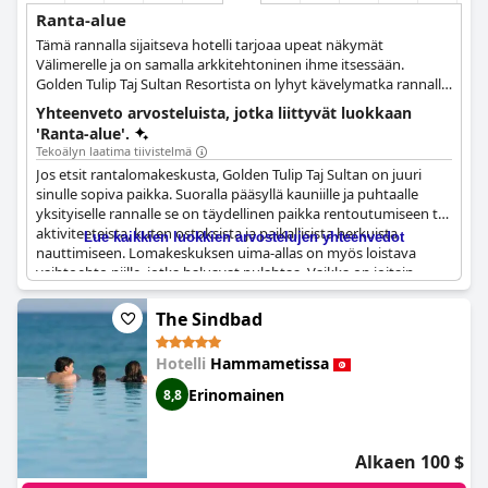
Ranta-alue
Tämä rannalla sijaitseva hotelli tarjoaa upeat näkymät
Välimerelle ja on samalla arkkitehtoninen ihme itsessään.
Golden Tulip Taj Sultan Resortista on lyhyt kävelymatka rannalle,
ja vieraat voivat valita merinäköalahuoneen tai sviitin. Nauti
Yhteenveto arvosteluista, jotka liittyvät luokkaan
kaikesta Tunisian tarjonnasta tässä Välimeren helmessä.
'Ranta-alue'.
Tekoälyn laatima tiivistelmä
Jos etsit rantalomakeskusta, Golden Tulip Taj Sultan on juuri
sinulle sopiva paikka. Suoralla pääsyllä kauniille ja puhtaalle
yksityiselle rannalle se on täydellinen paikka rentoutumiseen tai
aktiviteeteista, kuten ostoksista ja paikallisista herkuista
Lue kaikkien luokkien arvostelujen yhteenvedot
nauttimiseen. Lomakeskuksen uima-allas on myös loistava
vaihtoehto niille, jotka haluavat pulahtaa. Vaikka on joitain
valituksia siitä, että rannalla on levää iltapäivisin tai että se on
likainen joillakin alueilla, kaiken kaikkiaan vieraat olivat
The Sindbad
tyytyväisiä lomakeskuksen erinomaiseen sijaintiin. Jotkut jopa
ylistivät upeaa terassia merinäköalalla tai rannan läheisyyttä
Hotelli
Hammametissa
hotelliin. Joten jos unelmoit meren äärellä olemisesta, Golden
Tulip Taj Sultan on tutustumisen arvoinen.
Erinomainen
8,8
Alkaen 100 $