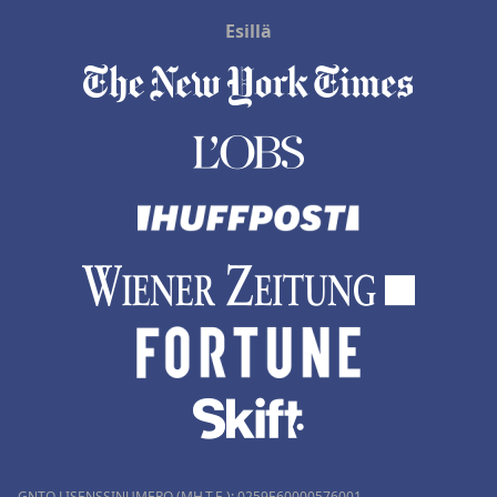
Esillä
GNTO LISENSSINUMERO (MH.T.E.): 0259Ε60000576001