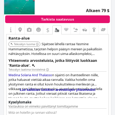
häiriintymisestä viikonloppuisin. Näistä pienistä ongelmista
huolimatta useimmat vieraat ylistivät kaunista rantaa ja kirkasta
Alkaen 79 $
vettä.
Tarkista saatavuus
$
Ranta-alue
Sijaitsee lähellä rantaa Yasmine
Tekoälyn luoma
Hammametissa, tarjoten helpon pääsyn mereen ja paikallisiin
nähtävyyksiin. Hotellissa on suuri uima-allaskompleksi,
thalassoterapiakeskus ja monipuolisia ruokailumahdollisuuksia.
Yhteenveto arvosteluista, jotka liittyvät luokkaan
Asiakkaat arvostavat vilkasta ilmapiiriä ja tarjolla olevia
'Ranta-alue'.
aktiviteetteja.
Tekoälyn laatima tiivistelmä
Medina Solaria And Thalasso
n sijainti on ihanteellinen niille,
jotka haluavat viettää aikaa rannalla. Vaikka hotellin oma
yksityinen ranta ei ollut kovin houkutteleva merilevän ja
vilkkaan tien läheisyyden vuoksi, aivan kadun toisella puolella
Lue kaikkien luokkien arvostelujen yhteenvedot
on julkinen ranta. Jotkut vieraat pitivät rantaa likaisena ja
täynnä levää, mutta kaiken kaikkiaan sen katsottiin olevan
Kyselylomake
melko puhdas. Merinäköalat hotellista ovat yksinkertaisesti
Vastauksia on viimeksi päivittänyt toimittajamme
henkeäsalpaavat, ja monet vieraat nauttivat iltakävelyistä veden
äärellä. Vaikka rannan puhtaus olisi voinut olla parempi, se ei
Mitä on hotellin ja rannan välissä?