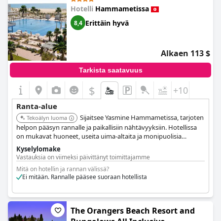
Hotelli
Hammametissa
Erittäin hyvä
8,4
Alkaen 113 $
Tarkista saatavuus
$
+10
Ranta-alue
Sijaitsee Yasmine Hammametissa, tarjoten
Tekoälyn luoma
helpon pääsyn rannalle ja paikallisiin nähtävyyksiin. Hotellissa
on mukavat huoneet, useita uima-altaita ja monipuolisia
ruokailumahdollisuuksia. Asiakkaat arvostavat ystävällistä
Kyselylomake
ilmapiiriä ja kaikenikäisille tarjolla olevia aktiviteetteja.
Vastauksia on viimeksi päivittänyt toimittajamme
Mitä on hotellin ja rannan välissä?
Ei mitään. Rannalle pääsee suoraan hotellista
The Orangers Beach Resort and