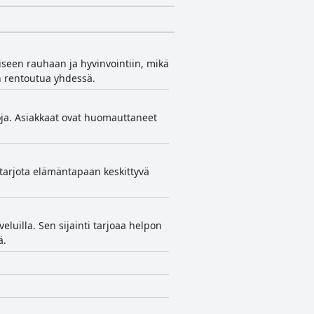
miseen rauhaan ja hyvinvointiin, mikä
n rentoutua yhdessä.
oja. Asiakkaat ovat huomauttaneet
 tarjota elämäntapaan keskittyvä
uilla. Sen sijainti tarjoaa helpon
ä.