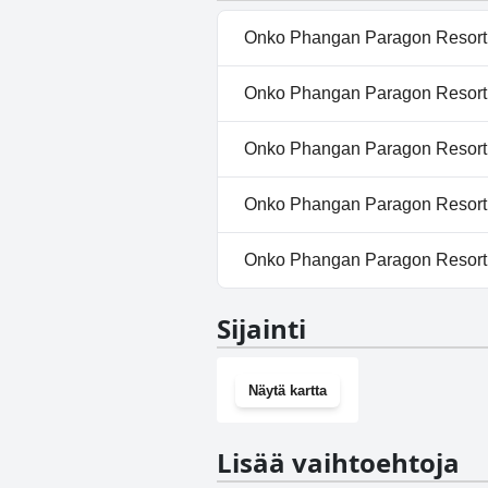
Onko Phangan Paragon Resort &
Kyllä, Phangan Paragon Resort 
Onko Phangan Paragon Resort & 
seuraavista luokista: Ulkouima
Kyllä, Phangan Paragon Resort 
Onko Phangan Paragon Resort &
Ei, Phangan Paragon Resort & Sp
Onko Phangan Paragon Resort & 
Kyllä, Phangan Paragon Resort
Onko Phangan Paragon Resort &
Kyllä, Phangan Paragon Resort
Sijainti
Näytä kartta
Lisää vaihtoehtoja