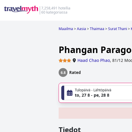
7,258,491 hotellia
60 kategoriassa
Maailma
>
Aasia
>
Thaimaa
>
Surat Thani
>
Phangan Paragon
Haad Chao Phao
,
81/12 Moo
Rated
6.8
Tulopäivä - Lähtöpäivä
to, 27 8 - pe, 28 8
Tiedot