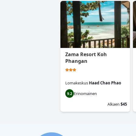
Zama Resort Koh
Phangan
Lomakeskus
Haad Chao Phao
Erinomainen
9.2
Alkaen
$45