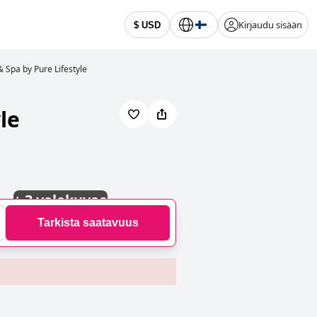
Kirjaudu sisään
$ USD
 Spa by Pure Lifestyle
le
+
3 valokuvaa
Tarkista saatavuus