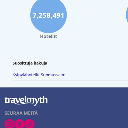
7,258,491
Hotellit
Suosittuja hakuja
Kylpylähotellit Suomussalmi
SEURAA MEITÄ