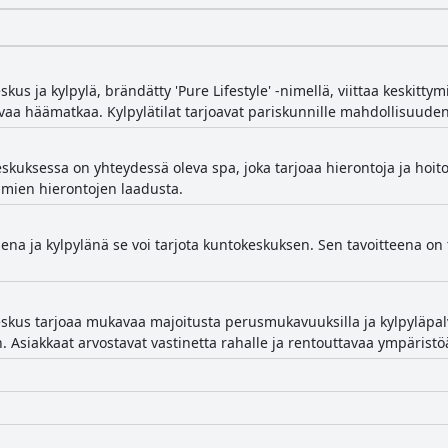
us ja kylpylä, brändätty 'Pure Lifestyle' -nimellä, viittaa keskitty
avaa häämatkaa. Kylpylätilat tarjoavat pariskunnille mahdollisuude
skuksessa on yhteydessä oleva spa, joka tarjoaa hierontoja ja hoit
oamien hierontojen laadusta.
na ja kylpylänä se voi tarjota kuntokeskuksen. Sen tavoitteena on
kus tarjoaa mukavaa majoitusta perusmukavuuksilla ja kylpyläpalvel
n. Asiakkaat arvostavat vastinetta rahalle ja rentouttavaa ympäristö