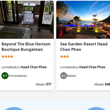
Beyond The Blue Horizon
Sea Garden Resort Haad
Boutique Bungalows
Chao Phao
Lomakeskus
Haad Chao Phao
Lomakeskus
Haad Chao Phao
Erinomainen
Rated
9.7
6.1
Alkaen
$77
Alkaen
$48