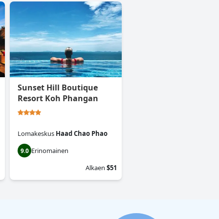
Sunset Hill Boutique
Resort Koh Phangan
Lomakeskus
Haad Chao Phao
Erinomainen
9.0
Alkaen
$51