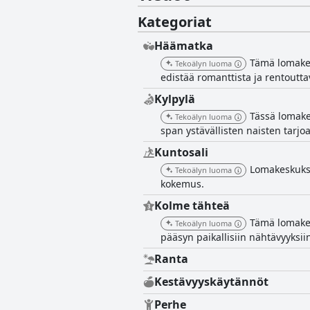
Kategoriat
Häämatka
Tämä lomakesk
Tekoälyn luoma
edistää romanttista ja rentoutt
Kylpylä
Tässä lomake
Tekoälyn luoma
span ystävällisten naisten tarj
Kuntosali
Lomakeskukse
Tekoälyn luoma
kokemus.
Kolme tähteä
Tämä lomakes
Tekoälyn luoma
pääsyn paikallisiin nähtävyyksii
Ranta
Kestävyyskäytännöt
Perhe