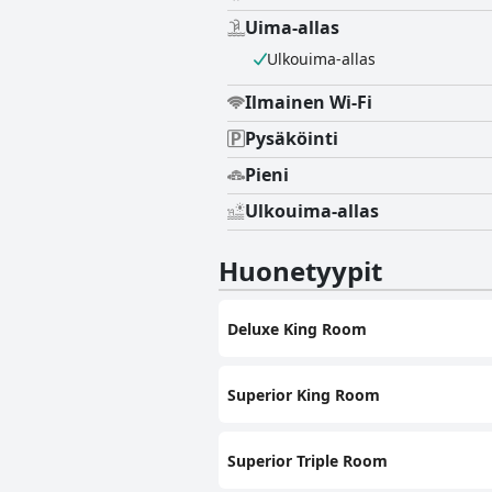
Uima-allas
Ulkouima-allas
Ilmainen Wi-Fi
Pysäköinti
Pieni
Ulkouima-allas
Huonetyypit
Deluxe King Room
Superior King Room
Superior Triple Room