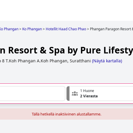
Ko Phangan
>
Ko Phangan
>
Hotellit Haad Chao Phao
>
Phangan Paragon Resort &
 Resort & Spa by Pure Lifesty
 8 T.Koh Phangan A.Koh Phangan, Suratthani
(
Näytä kartalla
)
1 Huone
2 Vierasta
Tällä hetkellä inaktiivinen alustallamme.