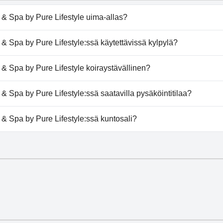
 Spa by Pure Lifestyle uima-allas?
& Spa by Pure Lifestyle:ssä on uima-allas/altaita, jotka k
Spa by Pure Lifestyle:ssä käytettävissä kylpylä?
-allas.
& Spa by Pure Lifestyle tarjoaa kylpylän.
 Spa by Pure Lifestyle koiraystävällinen?
a by Pure Lifestyle ei salli koiria.
Spa by Pure Lifestyle:ssä saatavilla pysäköintitilaa?
 & Spa by Pure Lifestyle tarjoaa pysäköintimahdollisuuden.
 Spa by Pure Lifestyle:ssä kuntosali?
 & Spa by Pure Lifestyle on kuntosali.