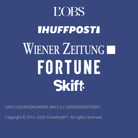
GNTO LISENSSINUMERO (MH.T.E.): 0259Ε60000576001
Copyright © 2012–2026 Travelmyth™. All rights reserved.