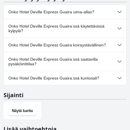
Onko Hotel Deville Express Guaira uima-allas?
Kyllä, Hotel Deville Express Guaira:ssä on uima-allas/altaita, jotka
Onko Hotel Deville Express Guaira:ssä käytettävissä
kuuluvat yhteen tai useampaan seuraavista luokista: Ulkouima-
kylpylä?
allas.
Ei, Hotel Deville Express Guaira ei tarjoa kylpylää.
Onko Hotel Deville Express Guaira koiraystävällinen?
Kyllä, Hotel Deville Express Guaira toivottaa koirat tervetulleiksi.
Onko Hotel Deville Express Guaira:ssä saatavilla
pysäköintitilaa?
Kyllä, Hotel Deville Express Guaira tarjoaa
Onko Hotel Deville Express Guaira:ssä kuntosali?
pysäköintimahdollisuuden.
Kyllä, Hotel Deville Express Guaira on kuntosali.
Sijainti
Näytä kartta
Lisää vaihtoehtoja