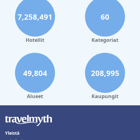
7,258,491
60
Hotellit
Kategoriat
49,804
208,995
Alueet
Kaupungit
Yleistä