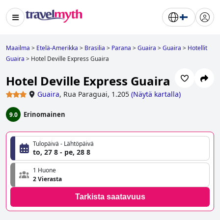
Maailma
>
Etelä-Amerikka
>
Brasilia
>
Parana
>
Guaira
>
Guaira
>
Hotellit
Guaira
>
Hotel Deville Express Guaira
Hotel Deville Express Guaira
Guaira
,
Rua Paraguai, 1.205
(
Näytä kartalla
)
Erinomainen
9.0
Tulopäivä - Lähtöpäivä
to, 27 8 - pe, 28 8
1 Huone
2 Vierasta
Tarkista saatavuus