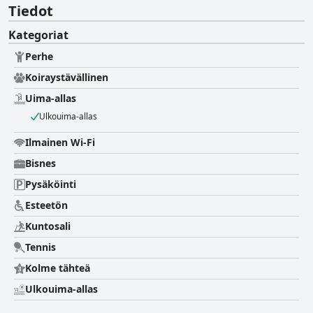
Tiedot
Kategoriat
Perhe
Koiraystävällinen
Uima-allas
Ulkouima-allas
Ilmainen Wi-Fi
Bisnes
Pysäköinti
Esteetön
Kuntosali
Tennis
Kolme tähteä
Ulkouima-allas