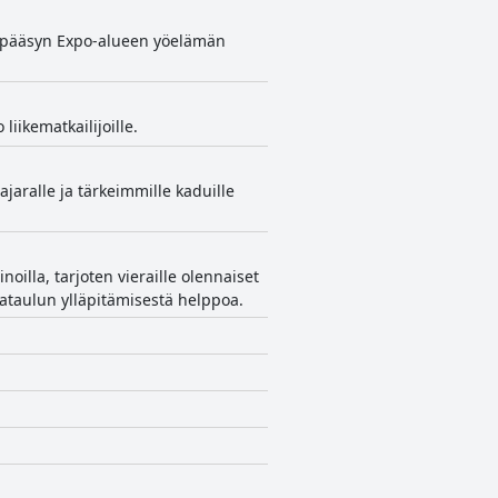
aa pääsyn Expo-alueen yöelämän
liikematkailijoille.
aralle ja tärkeimmille kaduille
noilla, tarjoten vieraille olennaiset
kataulun ylläpitämisestä helppoa.