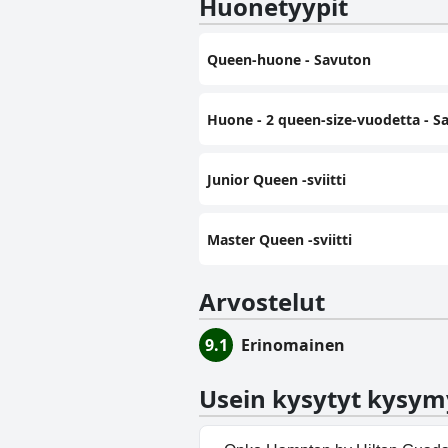
Huonetyypit
Queen-huone - Savuton
Huone - 2 queen-size-vuodetta - S
Junior Queen ‑sviitti
Master Queen -sviitti
Arvostelut
9.1
Erinomainen
Usein kysytyt kysym