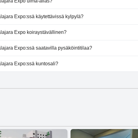
lajara Expo uima-allas?
ara Expo ei ole uima-allasta.
ajara Expo:ssä käytettävissä kylpylä?
ara Expo ei tarjoa kylpylää.
ajara Expo koiraystävällinen?
ra Expo ei salli koiria.
jara Expo:ssä saatavilla pysäköintitilaa?
alajara Expo tarjoaa pysäköintimahdollisuuden.
ajara Expo:ssä kuntosali?
alajara Expo on kuntosali.