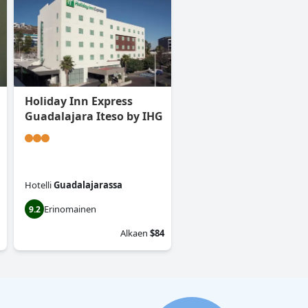
Holiday Inn Express
Guadalajara Iteso by IHG
Hotelli
Guadalajarassa
Erinomainen
9.2
Alkaen
$84