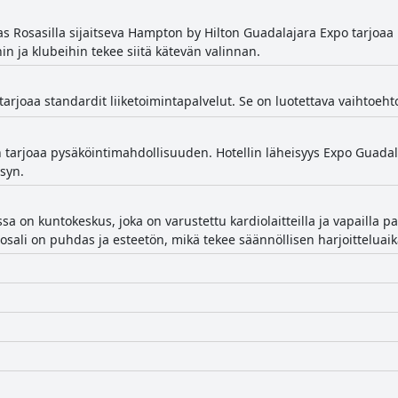
as Rosasilla sijaitseva Hampton by Hilton Guadalajara Expo tarjo
in ja klubeihin tekee siitä kätevän valinnan.
tarjoaa standardit liiketoimintapalvelut. Se on luotettava vaihtoehto 
tarjoaa pysäköintimahdollisuuden. Hotellin läheisyys Expo Guadalaj
syn.
ssa on kuntokeskus, joka on varustettu kardiolaitteilla ja vapailla pai
osali on puhdas ja esteetön, mikä tekee säännöllisen harjoitteluai