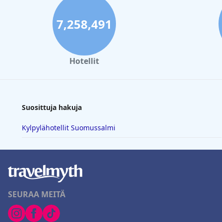
7,258,491
Hotellit
Suosittuja hakuja
Kylpylähotellit Suomussalmi
SEURAA MEITÄ