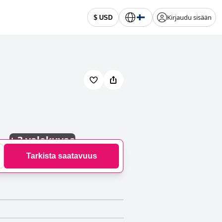
Kirjaudu sisään
$ USD
+
3 valokuvaa
Tarkista saatavuus