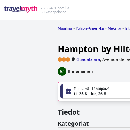
7,258,491 hotellia
60 kategoriassa
Maailma
>
Pohjois-Amerikka
>
Meksiko
>
Jal
Hampton by Hilt
Guadalajara
,
Avenida de la
Erinomainen
9.1
Tulopäivä - Lähtöpäivä
ti, 25 8 - ke, 26 8
Tiedot
Kategoriat