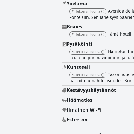
Yöelämä
Avenida de l
Tekoälyn luoma
kohteisiin. Sen läheisyys baareih
Bisnes
Tämä hotelli 
Tekoälyn luoma
Pysäköinti
Hampton Inn 
Tekoälyn luoma
takaa helpon navigoinnin ja pää
Kuntosali
Tässä hotelli
Tekoälyn luoma
harjoittelumahdollisuudet. Kunt
Kestävyyskäytännöt
Häämatka
Ilmainen Wi-Fi
Esteetön