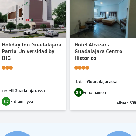
Holiday Inn Guadalajara
Hotel Alcazar -
Patria-Universidad by
Guadalajara Centro
IHG
Historico
Hotelli
Guadalajarassa
Hotelli
Guadalajarassa
Erinomainen
8.9
Erittäin hyvä
8.7
Alkaen
$38