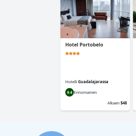
Hotel Portobelo
Hotelli
Guadalajarassa
Erinomainen
9.4
Alkaen
$48