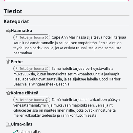
Tiedot
Kategoriat
Häämatka
Cape Ann Marinassa sijaitseva hotelli tarjoaa
Tekoälyn luoma
kauniit näkymät rannalle ja rauhallisen ympäristön. Sen sijainti on
täydellinen pariskunnille, jotka etsivät rauhallista ja maisemallista
häämatkaa.
Perhe
Tämä hotelli tarjoaa perheystävällisiä
Tekoälyn luoma
mukavuuksia, kuten huonekohtaiset mikroaaltouunit ja jääkaapit.
Pesulapalvelut ovat saatavilla, ja se sijaitsee lähellä Good Harbor
Beachia ja Wingaersheek Beachia.
Kolme tähteä
Tämä hotelli tarjoaa asiakkailleen pääsyn
Tekoälyn luoma
venesatamanäkymiin ja mukavaan majoitukseen. Sen sijainti
Gloucesterissa on ihanteellinen niille, jotka ovat kiinnostuneita
merenkulkuaktiviteeteista ja rannikon tutkimisesta.
Uima-allas
Sisäuima-allas