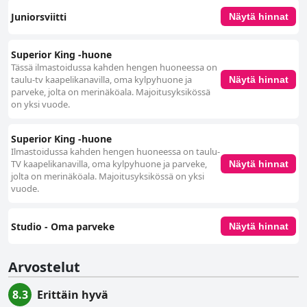
Juniorsviitti
Näytä hinnat
Superior King -huone
Tässä ilmastoidussa kahden hengen huoneessa on
taulu-tv kaapelikanavilla, oma kylpyhuone ja
Näytä hinnat
parveke, jolta on merinäköala. Majoitusyksikössä
on yksi vuode.
Superior King -huone
Ilmastoidussa kahden hengen huoneessa on taulu-
TV kaapelikanavilla, oma kylpyhuone ja parveke,
Näytä hinnat
jolta on merinäköala. Majoitusyksikössä on yksi
vuode.
Studio ‑ Oma parveke
Näytä hinnat
Arvostelut
8.3
Erittäin hyvä