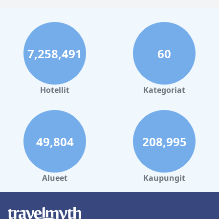
7,258,491
60
Hotellit
Kategoriat
49,804
208,995
Alueet
Kaupungit