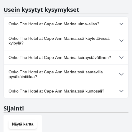
Usein kysytyt kysymykset
Onko The Hotel at Cape Ann Marina uima-allas?
Kyllä, The Hotel at Cape Ann Marina:ssä on uima-allas/altaita,
Onko The Hotel at Cape Ann Marina:ssä käytettävissä
jotka kuuluvat yhteen tai useampaan seuraavista luokista:
kylpylä?
Sisäuima-allas.
Ei, The Hotel at Cape Ann Marina ei tarjoa kylpylää.
Onko The Hotel at Cape Ann Marina koiraystävällinen?
Ei, The Hotel at Cape Ann Marina ei salli koiria.
Onko The Hotel at Cape Ann Marina:ssä saatavilla
pysäköintitilaa?
Kyllä, The Hotel at Cape Ann Marina tarjoaa
Onko The Hotel at Cape Ann Marina:ssä kuntosali?
pysäköintimahdollisuuden.
Ei, The Hotel at Cape Ann Marina ei ole kuntosalia.
Sijainti
Näytä kartta