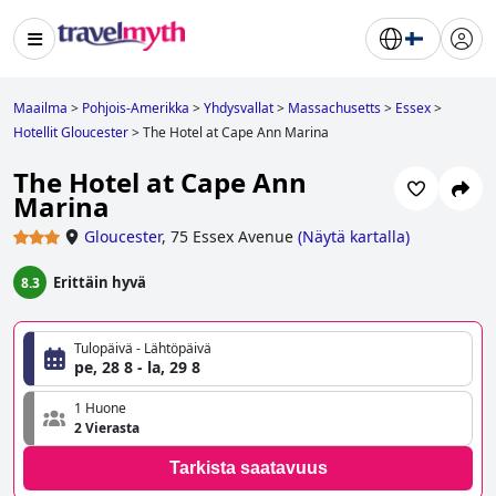
Maailma
>
Pohjois-Amerikka
>
Yhdysvallat
>
Massachusetts
>
Essex
>
Hotellit Gloucester
>
The Hotel at Cape Ann Marina
The Hotel at Cape Ann
Marina
Gloucester
,
75 Essex Avenue
(
Näytä kartalla
)
Erittäin hyvä
8.3
Tulopäivä - Lähtöpäivä
pe, 28 8 - la, 29 8
1 Huone
2 Vierasta
Tarkista saatavuus