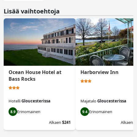
Lisää vaihtoehtoja
Ocean House Hotel at
Harborview Inn
Bass Rocks
Hotelli
Gloucesterissa
Majatalo
Gloucesterissa
Erinomainen
Erinomainen
8.9
9.4
Alkaen
$241
Alkaen
$