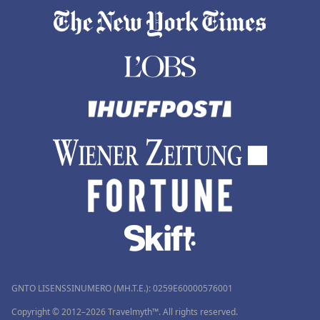
GNTO LISENSSINUMERO (MH.T.E.): 0259Ε60000576001
Copyright © 2012–2026 Travelmyth™. All rights reserved.