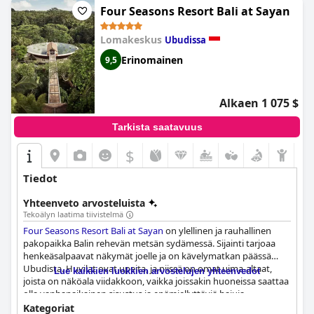
poikkeuksellisen ja aidon balilaisen kokemuksen. Se on
Four Seasons Resort Bali at Sayan
unenomainen ja romanttinen kohde, joka on täydellinen
pariskunnille, jotka juhlivat häämatkaansa tai vuosipäiväänsä.
Lomakeskus
Ubudissa
Kaiken kaikkiaan vieraat suosittelevat Ubud Village Resort & Spa
Erinomainen
9,5
-lomakeskusta erittäin lämpimästi sen poikkeuksellisen
palvelun, kauniin sijainnin ja ylellisten mukavuuksien vuoksi.
Alkaen 1 075 $
Tarkista saatavuus
$
Tiedot
Yhteenveto arvosteluista
Tekoälyn laatima tiivistelmä
Four Seasons Resort Bali at Sayan
on ylellinen ja rauhallinen
pakopaikka Balin rehevän metsän sydämessä. Sijainti tarjoaa
henkeäsalpaavat näkymät joelle ja on kävelymatkan päässä
Ubudista. Huvilat ovat upeita, ja niissä on omat uima-altaat,
Lue kaikkien luokkien arvostelujen yhteenvedot
joista on näköala viidakkoon, vaikka joissakin huoneissa saattaa
olla vanhanaikainen sisustus ja epämiellyttäviä hajuja.
Henkilökunta on poikkeuksellista, ystävällistä ja avuliasta,
Kategoriat