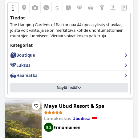
$
Tiedot
The Hanging Gardens of Bali tarjoaa 44 upeaa yksityishuvilaa,
joista voit valita, ja se on merkittävä kohde unohtumattomien
muistojen luomiseen. Vieraat voivat kokea palkittuja
kylpylähoitoja, yllättäviä gourmet-luomuksia ja hienovaraista
Kategoriat
yksityisyyttä, ja kaikki tämä tapahtuu balilaisen
vieraanvaraisuuden lämmöllä ja parhaimmillaan.
Boutique
Luksus
Häämatka
Näytä lisää
Maya Ubud Resort & Spa
Lomakeskus
Ubudissa
Erinomainen
9,2