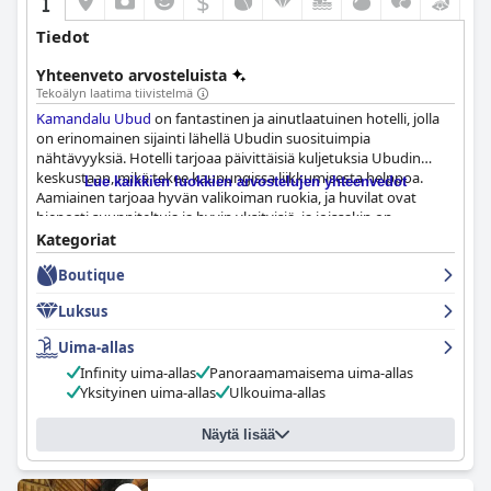
$
Tiedot
Yhteenveto arvosteluista
Tekoälyn laatima tiivistelmä
Kamandalu Ubud
on fantastinen ja ainutlaatuinen hotelli, jolla
on erinomainen sijainti lähellä Ubudin suosituimpia
nähtävyyksiä. Hotelli tarjoaa päivittäisiä kuljetuksia Ubudin
keskustaan, mikä tekee kaupungissa liikkumisesta helppoa.
Lue kaikkien luokkien arvostelujen yhteenvedot
Aamiainen tarjoaa hyvän valikoiman ruokia, ja huvilat ovat
hienosti suunniteltuja ja hyvin yksityisiä, ja joissakin on
ulkosuihkualueet tai poreammeet. Henkilökunta on ystävällistä,
Kategoriat
superystävällistä, lämmintä, ystävällistä ja vieraanvaraista
Boutique
tarjoten poikkeuksellista palvelua. Kylpylä on saanut
erinomaisia arvosteluja vierailta, ja uima-altaat ovat fantastisia
Luksus
rentouttavaa pulahdusta varten. Hotelli tarjoaa ylellisen ja
seesteisen 5 tähden kokemuksen, mikä tekee siitä täydellisen
Uima-allas
romanttiselle lomalle. Vaikka joitain pieniä takaiskuja olikin,
Infinity uima-allas
Panoraamamaisema uima-allas
kokonaiskokemus oli positiivinen ja useimmat vieraat
Yksityinen uima-allas
Ulkouima-allas
suosittelevat lämpimästi
Kamandalu Ubud
ia.
Näytä lisää