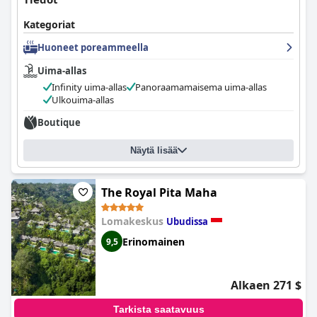
Kategoriat
Huoneet poreammeella
Uima-allas
Infinity uima-allas
Panoraamamaisema uima-allas
Ulkouima-allas
Boutique
Näytä lisää
The Royal Pita Maha
Lomakeskus
Ubudissa
Erinomainen
9,5
Alkaen 271 $
Tarkista saatavuus