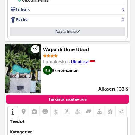
Ulkouima-allas
kaikkensa varmistaakseen, että vierailusi on mukava ja
nautinnollinen. Lomakeskuksessa on valikoima kauniita uima-
Luksus
altaita, joista valita, mukaan lukien yksityiset uima-altaat ja
Perhe
syöksyaltaat.
Komaneka at Tanggayuda Ubud
on täydellinen
paikka romanttiselle pariskuntien lomalle, jossa on yksityisiä
uima-allashuviloita ja rauhallinen, rentouttava ilmapiiri. Kaiken
Näytä lisää
kaikkiaan vieraat ovat kuvanneet sen täydelliseksi,
rentouttavaksi lomaksi paratiisissa, ja poikkeukselliset palvelut
ja tilat ovat enemmän kuin rahan arvoisia.
Wapa di Ume Ubud
Lomakeskus
Ubudissa
Erinomainen
9,5
Alkaen 133 $
Tarkista saatavuus
$
Tiedot
Kategoriat