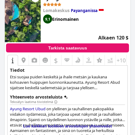
suunnitellessa.
Lomakeskus
Payanganissa
Erinomainen
9,1
Alkaen 120 $
Tarkista saatavuus
$
+10
Tiedot
Etsi suojaa puiden keskeltä ja ihaile metsän ja kaukana
kohoavien huippujen luonnonkauneutta. Ayung Resort Abud
sijaitsee keskellä sademetsää ja tarjoaa ylellisen
vieraanvaraisuuden majesteettisilla sviiteillä, paikan päällä
Yhteenveto arvosteluista
olevalla spa:lla ja kuntokeskuksella sekä ensiluokkaisella
Tekoälyn laatima tiivistelmä
ruokailulla.
Ayung Resort Ubud
on ylellinen ja rauhallinen pakopaikka
viidakon sydämessä, joka tarjoaa upeat näkymät ja rauhallisen
ilmapiirin. Sijainti on täydellinen luonnon ystäville ja niille, jotka
etsivät rauhallista ympäristöä rentoutumiseen ja virkistymiseen.
Lue kaikkien luokkien arvostelujen yhteenvedot
Aamiainen on fantastinen, ja siinä on tuoreita ja herkullisia