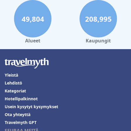
49,804
208,995
Alueet
Kaupungit
Yleistä
Lehdistö
Kategoriat
Hotellipalkinnot
Usein kysytyt kysymykset
Ota yhteyttä
Travelmyth GPT
SEURAA MEITÄ