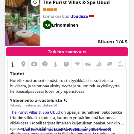
The Purist Villas & Spa Ubud
Lomakeskus
Ubudissa
Erinomainen
9,4
Alkaen 174 $
Tarkista saatavuus
$
Tiedot
Hotelli koostuu seitsemästätoista tyylikkäästi sisustetusta
huvilasta, ja se tarjoaa yksityisyyttä ja suunniteltua ylellisyyttä
henkeäsalpaavassa luonnonympäristössä.
Yhteenveto arvosteluista
Tekoälyn laatima tiivistelmä
The Purist Villas & Spa Ubud
on upea ja rauhallinen pakopaikka
Ubudin vilkkailta kaduilta, luonnon ympäröimänä kauniissa
viidakossa. Hotelli tarjoaa ilmaisen kuljetuksen pääkaupunkiin ja
sijaitsee kätevästi lähellä pieniä kauppoja. Asiakkaat ovat
Lue kaikkien luokkien arvostelujen yhteenvedot
ylistäneet upeaa aamiaista ja illalliskokemusta, ja ruokaa on