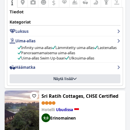
$
siivoukseen täyttääkseen täysin viiden tähden kokemuksen
korkeat odotukset.
Tiedot
Kategoriat
Luksus
Uima-allas
Infinity uima-allas
Lämmitetty uima-allas
Lastenallas
Panoraamamaisema uima-allas
Uima-allas Swim Up-baari
Ulkouima-allas
Häämatka
Näytä lisää
Sri Ratih Cottages, CHSE Certified
Hotelli
Ubudissa
Erinomainen
9,0