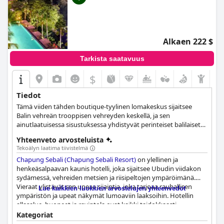
Alkaen 222 $
Tarkista saatavuus
$
Tiedot
Tämä viiden tähden boutique-tyylinen lomakeskus sijaitsee
Balin vehreän trooppisen vehreyden keskellä, ja sen
ainutlaatuisessa sisustuksessa yhdistyvät perinteiset balilaiset
elementit ja moderni skandinaavinen tyyli, jotta voidaan luoda
Yhteenveto arvosteluista
hienostunut tila, jossa vieraat tuntevat olonsa kotoisaksi. Sen
Tekoälyn laatima tiivistelmä
sviitit ja huvilat ovat kaikki tyylikkäästi sisustettuja ja tilavia, sen
Chapung Sebali (Chapung Sebali Resort)
on ylellinen ja
kylpylä tarjoaa virkistäviä hoitoja rauhallisessa ympäristössä, ja
henkeäsalpaavan kaunis hotelli, joka sijaitsee Ubudin viidakon
sen ravintoloissa ja baareissa tarjoillaan ihania ruokia ja juomia,
sydämessä, vehreiden metsien ja riisipeltojen ympäröimänä.
joita vieraat voivat maistella nauttiessaan henkeäsalpaavista
Vieraat ylistävät sen upeaa sijaintia, joka tarjoaa rauhallisen
näköaloista ympäröiviin luonnonmaisemiin.
Lue kaikkien luokkien arvostelujen yhteenvedot
ympäristön ja upeat näkymät lumoaviin laaksoihin. Hotellin
allasalue, huoneet ja ravintola ovat kaikki taidokkaasti
suunniteltuja, mikä lisää sen rauhaisaa tunnelmaa.
Kategoriat
Henkilökunnan vieraanvaraisuus paistaa läpi erinomaisessa