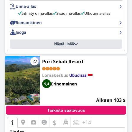
Uima-allas
Infinity uima-allas
Sisäuima-allas
Ulkouima-allas
Romanttinen
Jooga
Näytä lisää
Puri Sebali Resort
Lomakeskus
Ubudissa
Erinomainen
9,4
Alkaen 103 $
Tarkista saatavuus
$
+14
Tiedot