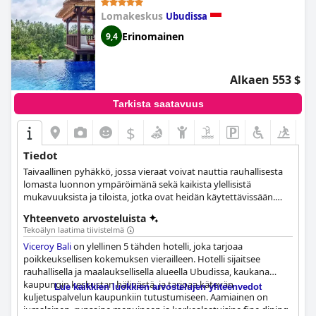
Lomakeskus
Ubudissa
Erinomainen
9,4
Alkaen 553 $
Tarkista saatavuus
$
Tiedot
Taivaallinen pyhäkkö, jossa vieraat voivat nauttia rauhallisesta
lomasta luonnon ympäröimänä sekä kaikista ylellisistä
mukavuuksista ja tiloista, jotka ovat heidän käytettävissään.
Vieraat voivat valita tyylikkäästi sisustettujen huviloiden
Yhteenveto arvosteluista
joukosta, hemmotella itseään hotellin kylpylässä, maistella
Tekoälyn laatima tiivistelmä
ravintolan hienoja ruokia ja nauttia henkeäsalpaavasta
Viceroy Bali
on ylellinen 5 tähden hotelli, joka tarjoaa
näköalasta äärettömästä uima-altaasta.
poikkeuksellisen kokemuksen vierailleen. Hotelli sijaitsee
rauhallisella ja maalauksellisella alueella Ubudissa, kaukana
kaupungin keskustan hälinästä, ja tarjoaa kätevän
Lue kaikkien luokkien arvostelujen yhteenvedot
kuljetuspalvelun kaupunkiin tutustumiseen. Aamiainen on
jumalainen, runsaine menuineen ja korkealaatuisine fine dining