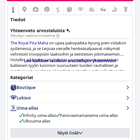
$
Tiedot
Yhteenveto arvosteluista
Tekoälyn laatima tiivistelmä
The Royal Pita Maha
on upea pakopaikka Ayung-joen viidakon
sydämessä, ja se tarjoaa vieraille henkeäsalpaavat näkymät
vehreisiin trooppisiin laaksoihin ja seesteisiin jokimaisemiin.
Hotellin arkkitehtuuri yhdistää saumattomasti perinteisen
Lue kaikkien luokkien arvostelujen yhteenvedot
balilaisen tyylin luonnon suuruuteen luoden rauhallisen ja
seesteisen tunnelman. Vierailijat ovat jatkuvasti vaikuttuneita
läheisyydestä Ubudin paikallisiin nähtävyyksiin, mutta
Kategoriat
arvostavat sen tarjoamaa eristäytynyttä pakopaikkaa poissa
Boutique
hälinästä.
Luksus
Vieraat kehuvat toistuvasti hotellia sen upeasta sijainnista, joka
tarjoaa seesteisen ja idyllisen kokemuksen mystisen metsän ja
Uima-allas
rauhoittavan vesiputouksen taustalla, mikä tekee siitä
Infinity uima-allas
Panoraamamaisema uima-allas
täydellisen paikan rentoutumiseen ja Balin tutkimiseen.
Ulkouima-allas
Vaikuttava muotoilu ja tilojen harmoninen integrointi
ympäröivään ympäristöön parantavat entisestään
kokonaisvaltaista kokemusta.
Näytä lisää