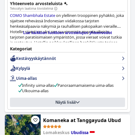
Yhteenveto arvosteluista
tyylikkäästi sisustettuihin huoneisiin, ulkouima-altaaseen ja
Tekoälyn laatima tiivistelmä
ainutlaatuisiin ruokailuvaihtoehtoihin, tämä hotelli tekee
COMO Shambhala Estate
on ylellinen trooppinen pyhäkkö, joka
vierailustasi mahdollisimman ikimuistoisen.
sijaitsee rehevässä Indonesian viidakossa tarjoten
henkeäsalpaavia näkymiä ja rauhallisen pakopaikan vieraille.
Hotellin sijainti on yksi sen suurimmista myyntivalteista,
Lue kaikkien luokkien arvostelujen yhteenvedot
tarjoten paratiisimaisen ympäristön, jossa vieraat voivat tutkia
ja rentoutua. Hotellin poikkeuksellinen henkilökunta tarjoaa
lämpöä ja vieraanvaraisuutta, puhutellen vieraita heidän
Kategoriat
nimillään ja huolehtien heidän jokaisesta tarpeestaan. Tiimi
Kestävyyskäytännöt
tunnetaan korkeasta reagointikyvystään ja ammattitaidostaan,
ja vieraat ylistävät yksilöitä, kuten Tiniä, heidän
Kylpylä
ystävällisyydestään ja pätevyydestään. Kaiken kaikkiaan
COMO
Shambhala Estate
tarjoaa aidon, erittäin ylellisen kokemuksen
Uima-allas
upeassa luonnonympäristössä poikkeuksellisella palvelulla.
Infinity uima-allas
Panoraamamaisema uima-allas
Ulkouima-allas
Näytä lisää
Komaneka at Tanggayuda Ubud
Lomakeskus
Ubudissa