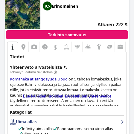
Erinomainen
9,5
Alkaen 222 $
Tarkista saatavuus
$
Tiedot
Yhteenveto arvosteluista
Tekoälyn laatima tiivistelmä
Komaneka at Tanggayuda Ubud
on 5 tähden lomakeskus, joka
sijaitsee Balin viidakossa ja tarjoaa rauhallisen ja idyllisen paikan
niille, jotka etsivät rentouttavaa lomaa. Lomakeskuksesta on
kauniit näkymät viidakkoon ja ihana ympäristö, joka on
Lue kaikkien luokkien arvostelujen yhteenvedot
täydellinen rentoutumiseen. Aamiainen on kuvattu erittäin
mukavaksi, runsaskätiseksi ja herkulliseksi, ja vaihtoehtoja on
rajoitetusti, mutta silti nautinnollinen. Huoneet ovat tilavia,
Kategoriat
ylellisiä ja varustettu kaikella, mitä mahdollisesti tarvitset, ja
Uima-allas
niistä on upeat näkymät laaksoon sekä oma uima-allas. Hotellia
ylistetään yleisesti sen puhtaudesta ja huomiosta yksityiskohtiin
Infinity uima-allas
Panoraamamaisema uima-allas
sekä ystävällisestä ja avuliaasta henkilökunnasta, joka tekee