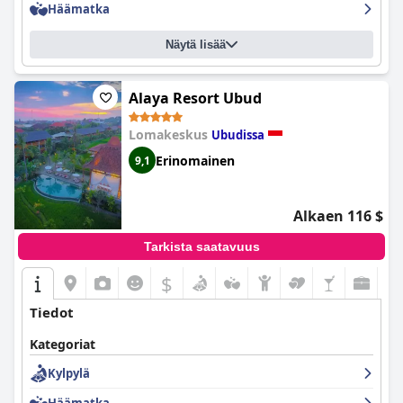
Häämatka
ruokavaihtoehdoista, meluisasta ilmastoinnista ja
siivousongelmista, suurin osa vieraista nautti oleskelustaan,
herkullisesta aamiaisesta ja monipuolisista mukavuuksista ja piti
Näytä lisää
Maya Ubud Resort & Spa
-hotellia piilotettuna helmenä Balin
sademetsän sydämessä, jota ei kannata jättää väliin.
Alaya Resort Ubud
Lomakeskus
Ubudissa
Erinomainen
9,1
Alkaen 116 $
Tarkista saatavuus
$
Tiedot
Kategoriat
Kylpylä