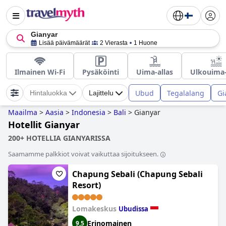
Gianyar
Lisää päivämäärät
2 Vierasta
1 Huone
Ilmainen Wi-Fi
Pysäköinti
Uima-allas
Ulkouima-
Ubud
Tegalalang
Gi
Hintaluokka
Lajittelu
Maailma
>
Aasia
>
Indonesia
>
Bali
>
Gianyar
Hotellit Gianyar
200+ HOTELLIA GIANYARISSA
Saamamme palkkiot voivat vaikuttaa sijoitukseen.
Chapung Sebali (Chapung Sebali
Resort)
Lomakeskus
Ubudissa
Erinomainen
9,5