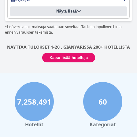
kaipaisi parempaa huoltoa. Hotelli on myös perheystävällinen ja
täydellinen romanttiselle lomalle. Kaiken kaikkiaan Sri Ratih
Cottages on huippuvalinta niille, jotka etsivät siistiä, rauhallista
Näytä lisää
ja upeaa paikkaa Balilta.
*Lisäveroja tai -maksuja saatetaan soveltaa. Tarkista lopullinen hinta
ennen varauksen tekemistä.
NAYTTAA TULOKSET 1-20 , GIANYARISSA 200+ HOTELLISTA
Katso lisää hotelleja
7,258,491
60
Hotellit
Kategoriat