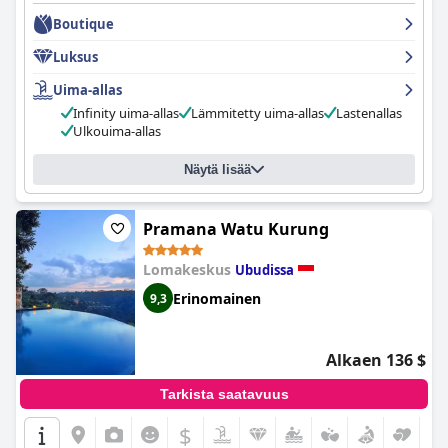
erityismaininta lastenkerhon henkilökunnalle ja hotellin
Boutique
johtajalle. Lomakeskuksen alue ja huoneet ovat moitteettomia,
ja lähellä olevat nähtävyydet tekevät siitä ihanteellisen paikan
Luksus
niille, jotka haluavat yhdistää rentoutumisen ja
tutkimusmatkailun. Kaiken kaikkiaan
Four Seasons Resort Bali
Uima-allas
at Sayan
tarjoaa ylelliset puitteet idyllisessä luonnon pyhäkössä
Infinity uima-allas
Lämmitetty uima-allas
Lastenallas
taianomaiselle oleskelulle.
Ulkouima-allas
Näytä lisää
Pramana Watu Kurung
Lomakeskus
Ubudissa
Erinomainen
9,3
Alkaen 136 $
Tarkista saatavuus
$