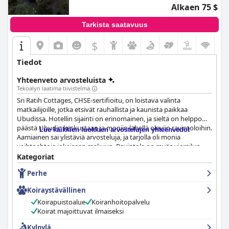
Alkaen 75 $
Tarkista saatavuus
$
Tiedot
Yhteenveto arvosteluista
Tekoälyn laatima tiivistelmä
Sri Ratih Cottages, CHSE-sertifioitu, on loistava valinta
matkailijoille, jotka etsivät rauhallista ja kaunista paikkaa
Ubudissa. Hotellin sijainti on erinomainen, ja sieltä on helppo
päästä Ubudin keskustaan ja moniin lähellä oleviin ravintoloihin.
Lue kaikkien luokkien arvostelujen yhteenvedot
Aamiainen sai ylistäviä arvosteluja, ja tarjolla oli monia
vaihtoehtoja jokaiseen makuun. Ravintola on myös vierailun
arvoinen illallisella, ja siellä on tarjolla herkullista ruokaa
Kategoriat
kohtuulliseen hintaan. Huoneet ovat tilavia, siistejä ja hyvin
Perhe
hoidettuja, ja niissä on ylelliset kylpyhuoneet ja mukavat sängyt.
Henkilökunta on uskomattoman ystävällistä, avuliasta ja
Koiraystävällinen
joustavaa, mikä saa vieraat tuntemaan olonsa kotoisaksi. Spa-
palvelut ovat poikkeuksellisia, ja tarjolla on upeita hoitoja ja
Koirapuistoalue
Koiranhoitopalvelu
hyvin koulutettuja terapeutteja. Uima-allas on kaunis ja
Koirat majoittuvat ilmaiseksi
rentouttava pakopaikka, vaikka jotkut vieraat kokivatkin, että se
Kylpylä