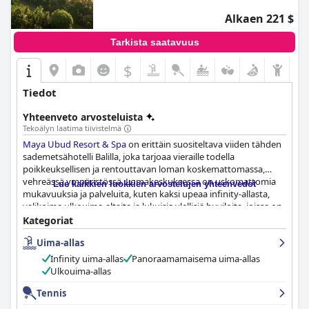
Alkaen 221 $
Tarkista saatavuus
$
Tiedot
Yhteenveto arvosteluista
Tekoälyn laatima tiivistelmä
Maya Ubud Resort & Spa
on erittäin suositeltava viiden tähden
sademetsähotelli Balilla, joka tarjoaa vieraille todella
poikkeuksellisen ja rentouttavan loman koskemattomassa,
vehreässä ympäristössä. Lomakeskuksessa on uskomattomia
Lue kaikkien luokkien arvostelujen yhteenvedot
mukavuuksia ja palveluita, kuten kaksi upeaa infinity-allasta,
valikoima ulkouima-altaita ja lukuisia ylellisiä huviloita, joissa on
omat uima-altaat. Kylpylä on todellinen kohokohta
Kategoriat
henkeäsalpaavine näkymineen sademetsään ja vesiputoukselle
Uima-allas
sekä unohtumattoman, seesteisen kokemuksen. Lomakeskus
tarjoaa myös loistavat tilat joogalle, pilatekselle ja tai chille sekä
Infinity uima-allas
Panoraamamaisema uima-allas
upean kylpylätunnelman. Henkilökunta tarjoaa erinomaista
Ulkouima-allas
palvelua, ja monet vieraat ylistävät heidän huomaavaisuuttaan,
vieraanvaraisuuttaan ja ystävällisyyttään. Vaikka jotkut vieraat
Tennis
raportoivat pienistä ongelmista, kuten rajallisista