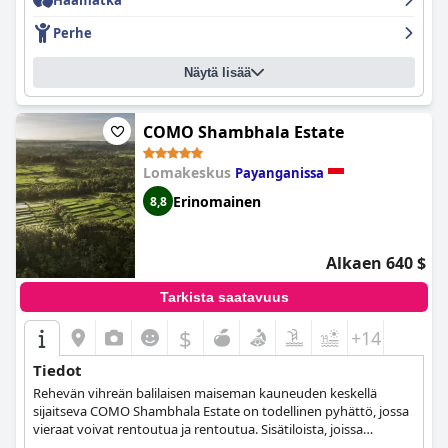
Häämatka
Perhe
Näytä lisää
COMO Shambhala Estate
Lomakeskus
Payanganissa
Erinomainen
8,8
Alkaen 640 $
Tarkista saatavuus
$
+14
Tiedot
Rehevän vihreän balilaisen maiseman kauneuden keskellä
sijaitseva COMO Shambhala Estate on todellinen pyhättö, jossa
vieraat voivat rentoutua ja rentoutua. Sisätiloista, joissa
yhdistyvät perinteiset elementit ylellisiin mukavuuksiin ja