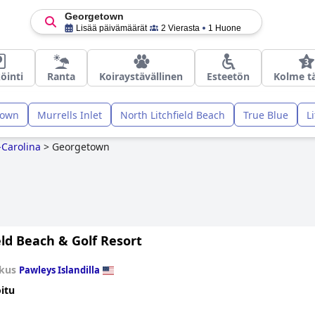
Georgetown
Lisää päivämäärät
2 Vierasta
1 Huone
öinti
Ranta
Koiraystävällinen
Esteetön
Kolme t
town
Murrells Inlet
North Litchfield Beach
True Blue
L
-Carolina
>
Georgetown
eld Beach & Golf Resort
kus
Pawleys Islandilla
itu