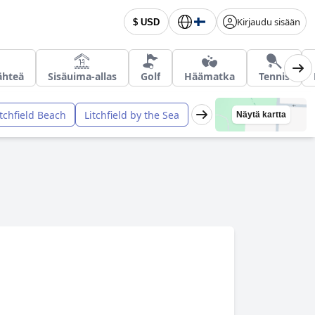
Kirjaudu sisään
$ USD
ähteä
Sisäuima-allas
Golf
Häämatka
Tennis
itchfield Beach
Litchfield by the Sea
Näytä kartta