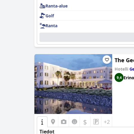
Ranta-alue
Golf
Ranta
The Ge
Hotelli
Ge
Erin
9,4
$
+2
Tiedot