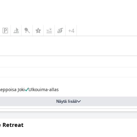
+4
Leppoisa Joki
Ulkouima-allas
Näytä lisää
e Retreat