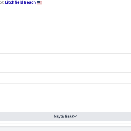
tot
Litchfield Beach
Näytä lisää