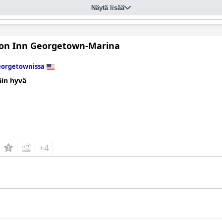
Näytä lisää
n Inn Georgetown-Marina
orgetownissa
äin hyvä
+4