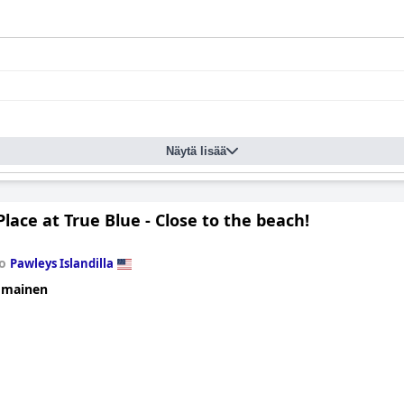
Näytä lisää
lace at True Blue - Close to the beach!
to
Pawleys Islandilla
omainen