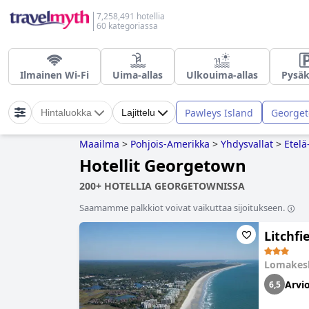
7,258,491 hotellia
60 kategoriassa
Ilmainen Wi-Fi
Uima-allas
Ulkouima-allas
Pysäk
Pawleys Island
George
Hintaluokka
Lajittelu
Maailma
>
Pohjois-Amerikka
>
Yhdysvallat
>
Etelä
Hotellit Georgetown
200+ HOTELLIA GEORGETOWNISSA
Saamamme palkkiot voivat vaikuttaa sijoitukseen.
Litchfi
Lomakes
Arvio
6,5