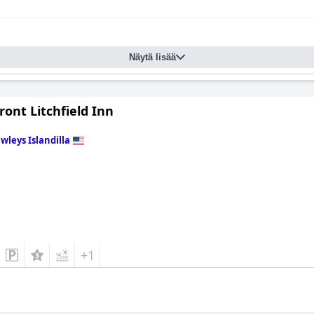
Näytä lisää
ont Litchfield Inn
wleys Islandilla
+1