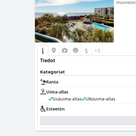
Huoneis
0.0
$
+5
Tiedot
Kategoriat
Ranta
Uima-allas
Sisäuima-allas
Ulkouima-allas
Esteetön