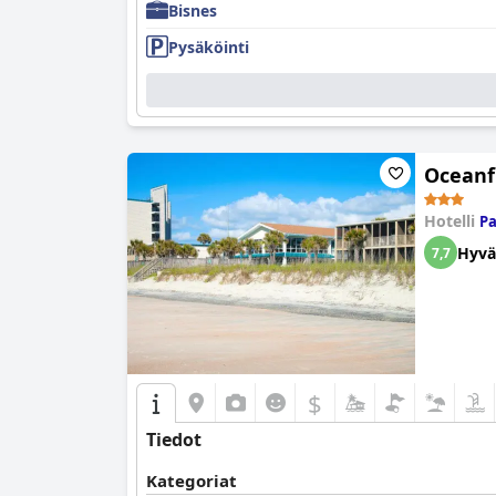
Bisnes
Pysäköinti
Oceanfr
Hotelli
Pa
Hyvä
7,7
$
Tiedot
Kategoriat