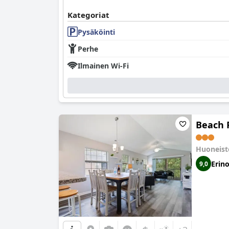
Kategoriat
Pysäköinti
Perhe
Ilmainen Wi-Fi
Beach P
Huoneis
Erin
9,0