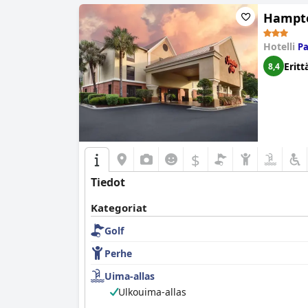
Hampto
Hotelli
Pa
Eritt
8,4
$
Tiedot
Kategoriat
Golf
Perhe
Uima-allas
Ulkouima-allas