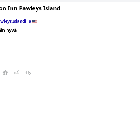
n Inn Pawleys Island
wleys Islandilla
äin hyvä
+6