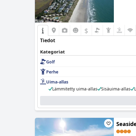
$
Tiedot
Kategoriat
Golf
Perhe
Uima-allas
Lämmitetty uima-allas
Sisäuima-allas
Seasid