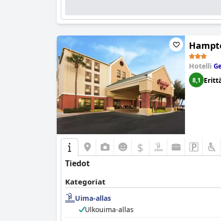
Hampto
Hotelli
Ge
Eritt
8,1
$
Tiedot
Kategoriat
Uima-allas
Ulkouima-allas