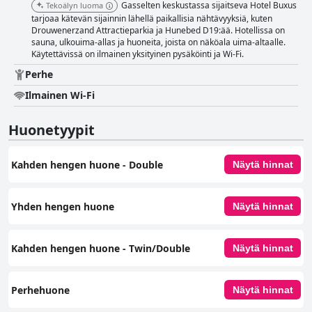
Gasselten keskustassa sijaitseva Hotel Buxus
Tekoälyn luoma
tarjoaa kätevän sijainnin lähellä paikallisia nähtävyyksiä, kuten
Drouwenerzand Attractieparkia ja Hunebed D19:ää. Hotellissa on
sauna, ulkouima-allas ja huoneita, joista on näköala uima-altaalle.
Käytettävissä on ilmainen yksityinen pysäköinti ja Wi-Fi.
Perhe
Ilmainen Wi-Fi
Huonetyypit
Kahden hengen huone - Double
Näytä hinnat
Yhden hengen huone
Näytä hinnat
Kahden hengen huone - Twin/Double
Näytä hinnat
Perhehuone
Näytä hinnat