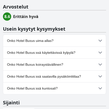
Arvostelut
8.6
Erittäin hyvä
Usein kysytyt kysymykset
Onko Hotel Buxus uima-allas?
Ei, Hotel Buxus ei ole uima-allasta.
Onko Hotel Buxus:ssä käytettävissä kylpylä?
Kyllä, Hotel Buxus tarjoaa kylpylän.
Onko Hotel Buxus koiraystävällinen?
Ei, Hotel Buxus ei salli koiria.
Onko Hotel Buxus:ssä saatavilla pysäköintitilaa?
Kyllä, Hotel Buxus tarjoaa pysäköintimahdollisuuden.
Onko Hotel Buxus:ssä kuntosali?
Ei, Hotel Buxus ei ole kuntosalia.
Sijainti