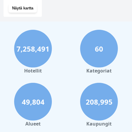
Näytä kartta
7,258,491
60
Hotellit
Kategoriat
49,804
208,995
Alueet
Kaupungit