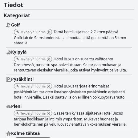
Tiedot
Kategoriat
Golf
Tämä hotelli sijaitsee 2,7 km:n päässä
Tekoälyn luoma
Golfclub de Semslandenista ja ilmoittaa, että golfkenttä on 5 km:n
säteellä.
Kylpylä
Hotel Buxus on suosittu vaihtoehto
Tekoälyn luoma
Drenthessä, tunnettu spa-palveluistaan. Se tarjoaa mukavan ja
rentouttavan oleskelun vieraille, jotka etsivät hyvinvointipalveluita.
Pysäköinti
Hotel Buxus tarjoaa erinomaiset
Tekoälyn luoma
pysäköintitilat, tarjoten ilmaisen yksityisen pysäköinnin erityisesti
hotellin vieraille. Lisäksi saatavilla on erillinen polkupyörävarasto.
Pieni
Gasselten kylässä sijaitseva Hotel Buxus
Tekoälyn luoma
tarjoaa kodikkaan ja intiimin ympäristön. Mukavat huoneet ja
henkilökohtainen palvelu luovat viehättävän kokemuksen vieraille.
Kolme tähteä