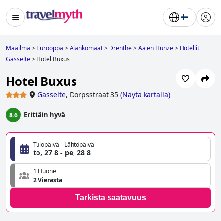
Maailma
>
Eurooppa
>
Alankomaat
>
Drenthe
>
Aa en Hunze
>
Hotellit
Gasselte
>
Hotel Buxus
Hotel Buxus
Gasselte
,
Dorpsstraat 35
(
Näytä kartalla
)
Erittäin hyvä
8.6
Tulopäivä - Lähtöpäivä
to, 27 8 - pe, 28 8
1 Huone
2 Vierasta
Tarkista saatavuus