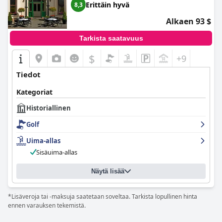
Erittäin hyvä
8,3
Alkaen 93 $
Tarkista saatavuus
$
+9
Tiedot
Kategoriat
Historiallinen
Golf
Uima-allas
Sisäuima-allas
Näytä lisää
*Lisäveroja tai -maksuja saatetaan soveltaa. Tarkista lopullinen hinta
ennen varauksen tekemistä.