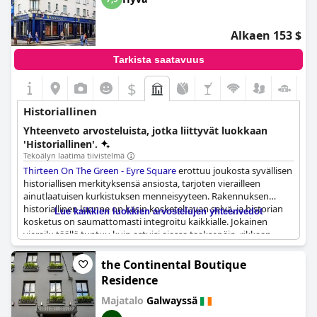
Alkaen 153 $
Tarkista saatavuus
$
+1
Historiallinen
Yhteenveto arvosteluista, jotka liittyvät luokkaan
'Historiallinen'.
Tekoälyn laatima tiivistelmä
Thirteen On The Green - Eyre Square
erottuu joukosta syvällisen
historiallisen merkityksensä ansiosta, tarjoten vierailleen
ainutlaatuisen kurkistuksen menneisyyteen. Rakennuksen
historiallinen luonne on käsin kosketeltavan selvä, ja historian
Lue kaikkien luokkien arvostelujen yhteenvedot
kosketus on saumattomasti integroitu kaikkialle. Jokainen
vierailu täällä tuntuu kuin astuisi ajassa taaksepäin, rikkaan
historiallisen tunnelman ympäröimänä. Hotelli sijaitsee
viehättävässä ja historiallisessa osassa Galwayta, lukuisten
the Continental Boutique
historiallisten paikkojen ympäröimänä. Itse rakennus on
Residence
perinteinen irlantilainen rakennus, jossa on vanhempi,
viehättävä metalliavainjärjestelmä ja historiallinen sisustus, joka
Majatalo
Galwayssä
korostaa sen vintage-vetovoimaa. Liitetty kaunis vanha pubi