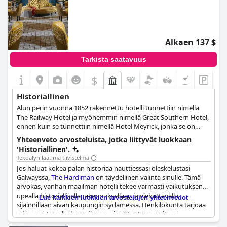
Alkaen 137 $
Tarkista saatavuus
$
Historiallinen
Alun perin vuonna 1852 rakennettu hotelli tunnettiin nimellä
The Railway Hotel ja myöhemmin nimellä Great Southern Hotel,
ennen kuin se tunnettiin nimellä Hotel Meyrick, jonka se on
säilyttänyt tähän päivään asti. Nimenmuutoksistaan huolimatta
Yhteenveto arvosteluista, jotka liittyvät luokkaan
hotelli pyrki aina tarjoamaan ylellisintä ja korkealaatuisinta
'Historiallinen'.
majoitusta jokaiselle vieraalle, ja vuonna 1857 se jopa majoitti
Tekoälyn laatima tiivistelmä
Ranskan prinssi Louis Napoleonin. Ensimmäisen
Jos haluat kokea palan historiaa nauttiessasi oleskelustasi
maailmansodan aikana hotelli oli Britannian armeijan käytössä.
Galwayssa,
The Hardiman
on täydellinen valinta sinulle. Tämä
arvokas, vanhan maailman hotelli tekee varmasti vaikutuksen
upealla historiallisella rakennuksellaan ja viehättävällä
Lue kaikkien luokkien arvostelujen yhteenvedot
sijainnillaan aivan kaupungin sydämessä. Henkilökunta tarjoaa
erinomaista palvelua, mikä saa sinut tuntemaan itsesi
kuninkaalliseksi vierailusi aikana. Tulet ihastumaan hotellin