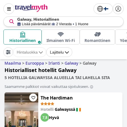
Galway, Historiallinen
Lisää päivämäärät
2 Vierasta
1 Huone
Historiallinen
Ilmainen Wi-Fi
Romanttinen
Yö
Hintaluokka
Lajittelu
Maailma
>
Eurooppa
>
Irlanti
>
Galway
>
Galway
Historialliset hotellit Galway
5 HOTELLIA GALWAYSSA ALUEELLA TAI LAHELLA SITA
Saamamme palkkiot voivat vaikuttaa sijoitukseen.
The Hardiman
Hotelli
Galwayssä
Hyvä
7,8