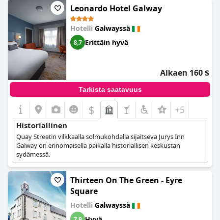
kauniiseen vanhaan viehätykseen – todelliseen osoitukseen sen
Leonardo Hotel Galway
rikkaasta perinnöstä. Iästään huolimatta hotelli on tuotu
nykyaikaan tarjoten kaiken, mitä tarvitset mukavaan
Hotelli
Galwayssä
oleskeluun. Ja kruununa kaikelle hotellin arvokas ulkoasu Eyre
Squaren reunalla on yksinkertaisesti henkeäsalpaava. Älä etsi
Erittäin hyvä
8,7
kauempaa kuin
The Hardiman
saadaksesi maistiaisen
historiasta ja ylellisyydestä yhdessä paketissa.
Alkaen 160 $
Tarkista saatavuus
$
+5
Historiallinen
Quay Streetin vilkkaalla solmukohdalla sijaitseva Jurys Inn
Galway on erinomaisella paikalla historiallisen keskustan
sydämessä.
Thirteen On The Green - Eyre
Square
Hotelli
Galwayssä
Hyvä
7,9