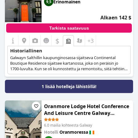
Erinomainen
9,5
lisää viehätystä toimien sekä perinteisenä irlantilaisena
kodikkaana hostellina että klassisena hotellina. Tämä saumaton
historiallisen tunnelman ja klassisen vieraanvaraisuuden
Alkaen 142 $
yhdistelmä tekee siitä erinomaisen valinnan niille, jotka haluavat
uppoutua Galwayn menneisyyteen.
Tarkista saatavuus
$
+3
Historiallinen
Galwayn Salthillin kaupunginosassa sijaitseva Continental
Boutique Residence sijaitsee kartanossa, joka on peräisin jo
1700-luvulta. Kun se oli kunnostettu ja remontoitu, siitä tehtiin
tyylikäs hotelli, joka se on nykyään.
1 lisää hotelleja lähistöllä!
Oranmore Lodge Hotel Conference
And Leisure Centre Galway
(Oranmore Lodge Hotel Galway)
6.0 mailia kohteesta Galway
Hotelli
Oranmoressa