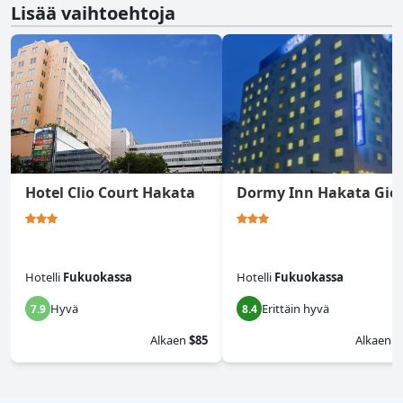
Lisää vaihtoehtoja
Hotel Clio Court Hakata
Dormy Inn Hakata Gio
Hotelli
Fukuokassa
Hotelli
Fukuokassa
Hyvä
Erittäin hyvä
7.9
8.4
Alkaen
$85
Alkaen
$