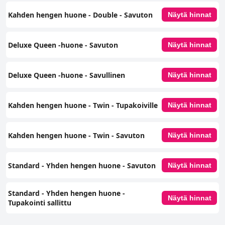
ammattitaidostaan tunnettu Hotel Tenjin Placen tiimi parantaa
merkittävästi asiakaskokemusta. Heidän huomaavainen palvelunsa,
Kahden hengen huone - Double - Savuton
Näytä hinnat
lämpimät tervehdyksensä ja reagoiva luonteensa edistävät suuresti
oleskelun yleistä mukavuutta ja miellyttävyyttä. Ilmainen
välipalanurkkaus on lisäosoitus hotellin sitoutumisesta
Deluxe Queen -huone - Savuton
Näytä hinnat
asiakastyytyväisyyteen. Yhteenvetona voidaan todeta, että Hotel Tenjin
Place tarjoaa positiivisen ja ikimuistoisen oleskelun erinomaisen
sijaintinsa, herkullisen aamiaisensa, mukavien huoneidensa ja
erinomaisen henkilökuntansa ansiosta, mikä tekee siitä suositun valinnan
Deluxe Queen -huone - Savullinen
Näytä hinnat
matkailijoiden keskuudessa.
Kahden hengen huone - Twin - Tupakoiville
Näytä hinnat
Kahden hengen huone - Twin - Savuton
Näytä hinnat
Standard - Yhden hengen huone - Savuton
Näytä hinnat
Standard - Yhden hengen huone -
Näytä hinnat
Tupakointi sallittu