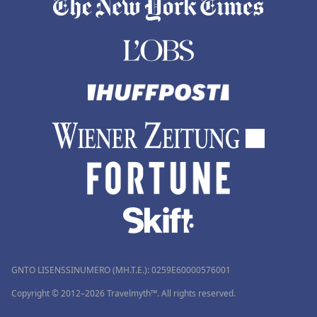
GNTO LISENSSINUMERO (MH.T.E.): 0259Ε60000576001
Copyright © 2012–2026 Travelmyth™. All rights reserved.