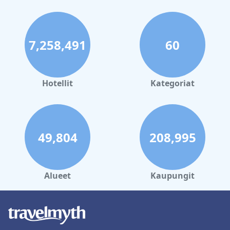
7,258,491
60
Hotellit
Kategoriat
49,804
208,995
Alueet
Kaupungit