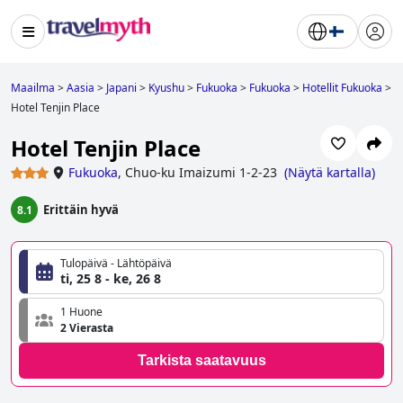
Maailma
>
Aasia
>
Japani
>
Kyushu
>
Fukuoka
>
Fukuoka
>
Hotellit Fukuoka
>
Hotel Tenjin Place
Hotel Tenjin Place
Fukuoka
,
Chuo-ku Imaizumi 1-2-23
(
Näytä kartalla
)
Erittäin hyvä
8.1
Tulopäivä - Lähtöpäivä
ti, 25 8 - ke, 26 8
1 Huone
2 Vierasta
Tarkista saatavuus