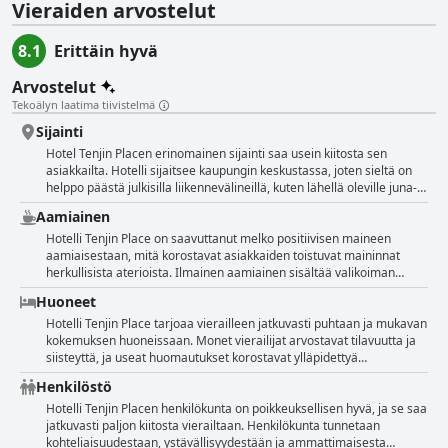
Vieraiden arvostelut
8.1
Erittäin hyvä
Arvostelut
Tekoälyn laatima tiivistelmä
Sijainti
Hotel Tenjin Placen erinomainen sijainti saa usein kiitosta sen
asiakkailta. Hotelli sijaitsee kaupungin keskustassa, joten sieltä on
helppo päästä julkisilla liikennevälineillä, kuten lähellä oleville juna-
ja metroasemille sekä bussipysäkeille. Tämä tekee ympäristön
Aamiainen
tutkimisesta helppoa ja vaivatonta. Asiakkaat arvostavat lähellä
olevia olennaisia palveluita, kuten lähikauppoja, ravintoloita ja
Hotelli Tenjin Place on saavuttanut melko positiivisen maineen
ostoskeskuksia. Sen edullisen sijainnin ansiosta voit myös nauttia
aamiaisestaan, mitä korostavat asiakkaiden toistuvat maininnat
mukavista kävelyistä suosittuihin nähtävyyksiin, kuten Canal Cityyn ja
herkullisista aterioista. Ilmainen aamiainen sisältää valikoiman
Nakasu-joen ruokakojuihin ja risteilyille, jotka kaikki ovat
täyttäviä vaihtoehtoja, ja erityistä huomiota on saanut maukas ja aito
Huoneet
saavutettavissa 20 minuutissa. Hotellin strategista sijaintia
Sri Lankan curry, jota monet asiakkaat ovat kehuneet sen
täydentävät sen siisteys ja ystävällinen henkilökunta, joka tarjoaa
täyteläisten ja mausteisten makujen vuoksi. Aamiaisen laatu
Hotelli Tenjin Place tarjoaa vierailleen jatkuvasti puhtaan ja mukavan
erilaisia palveluita ja herkullisen aamiaisen, mikä parantaa yleistä
koetaan yleisesti ottaen korkeaksi, ja kiinteät menut varmistavat
kokemuksen huoneissaan. Monet vierailijat arvostavat tilavuutta ja
oleskelua.
tasalaatuisuuden. On kuitenkin syytä huomata, että jotkut asiakkaat
siisteyttä, ja useat huomautukset korostavat ylläpidettyä
ovat huomauttaneet valikoiman rajallisuudesta ja ilmaisseet
perusteellista puhtautta. Huoneet on varustettu kaikilla tarvittavilla
Henkilöstö
pettymyksensä aamiaisbentoihin. Lisäksi aamiaistarjoilun ajoitusta
mukavuuksilla, mikä takaa kätevän oleskelun. Jotkut vieraat ovat
voitaisiin parantaa palvelemaan aikaisia herääjiä, sekä hallita
huomanneet ainutlaatuisia yksityiskohtia, kuten taiteltuja kurkia ja
Hotelli Tenjin Placen henkilökunta on poikkeuksellisen hyvä, ja se saa
satunnaisia viipyileviä ruokailijoita. Näistä pienistä kritiikeistä
pieniä säiliöitä, jotka lisäävät miellyttävän ja henkilökohtaisen
jatkuvasti paljon kiitosta vierailtaan. Henkilökunta tunnetaan
huolimatta vallitseva mielipide on, että aamiaiskokemus Hotel Tenjin
tunnelman majoitukseen. Kaikki palaute ei kuitenkaan ole täysin
kohteliaisuudestaan, ystävällisyydestään ja ammattimaisesta