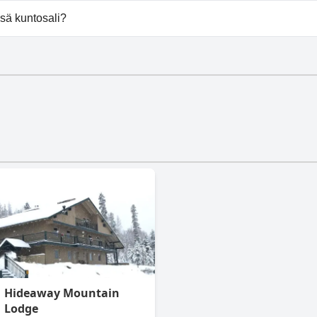
tarjoaa pysäköintimahdollisuuden.
sä kuntosali?
on kuntosali.
Hideaway Mountain
Lodge