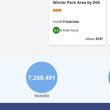
Winter Park Area by IHG
Hotelli
Fraserissa
Erittäin hyvä
8.2
Alkaen
$147
7,258,491
Hotellit