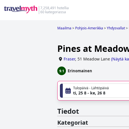
7,258,491 hotellia
60 kategoriassa
Maailma
>
Pohjois-Amerikka
>
Yhdysvallat
>
Pines at Meadow
Fraser
,
51 Meadow Lane
(
Näytä ka
Erinomainen
9.1
Tulopäivä - Lähtöpäivä
ti, 25 8 - ke, 26 8
Tiedot
Kategoriat