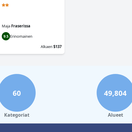
Maja
Fraserissa
Erinomainen
9.5
Alkaen
$137
60
49,804
Kategoriat
Alueet