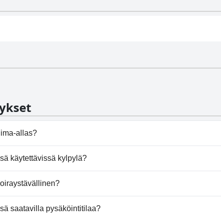
ykset
ima-allas?
sä on uima-allas/altaita, jotka kuuluvat yhteen tai useampa
ä käytettävissä kylpylä?
arjoa kylpylää.
iraystävällinen?
li koiria.
 saatavilla pysäköintitilaa?