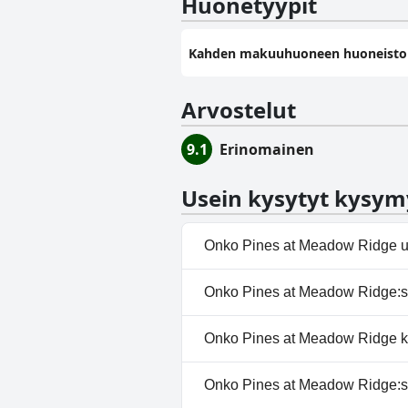
Huonetyypit
Kahden makuuhuoneen huoneisto
Arvostelut
9.1
Erinomainen
Usein kysytyt kysym
Onko Pines at Meadow Ridge u
Kyllä, Pines at Meadow Ridge:s
Onko Pines at Meadow Ridge:ss
Ulkouima-allas.
Ei, Pines at Meadow Ridge ei t
Onko Pines at Meadow Ridge ko
Ei, Pines at Meadow Ridge ei sal
Onko Pines at Meadow Ridge:ssä