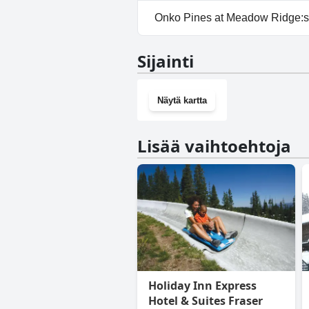
Kyllä, Pines at Meadow Ridge 
Onko Pines at Meadow Ridge:s
Kyllä, Pines at Meadow Ridge 
Sijainti
Näytä kartta
Lisää vaihtoehtoja
Holiday Inn Express
Hotel & Suites Fraser