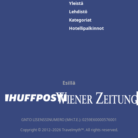
Yleistä
Lehdistö
Kategoriat
Hotellipalkinnot
Esillä
GNTO LISENSSINUMERO (MH.T.E.): 0259Ε60000576001
Copyright © 2012–2026 Travelmyth™. All rights reserved.