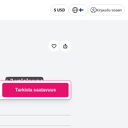
Kirjaudu sisään
$ USD
+
3 valokuvaa
Tarkista saatavuus