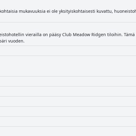
kohtaisia mukavuuksia ei ole yksityiskohtaisesti kuvattu, huoneistoh
stohotellin vierailla on pääsy Club Meadow Ridgen tiloihin. Tämä
päri vuoden.