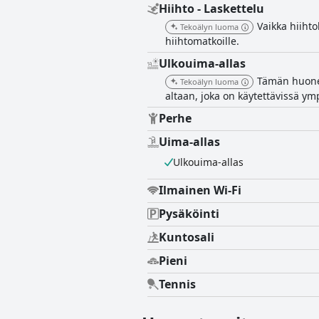
Hiihto - Laskettelu
Vaikka hiihto
Tekoälyn luoma
hiihtomatkoille.
Ulkouima-allas
Tämän huonei
Tekoälyn luoma
altaan, joka on käytettävissä ym
Perhe
Uima-allas
Ulkouima-allas
Ilmainen Wi-Fi
Pysäköinti
Kuntosali
Pieni
Tennis