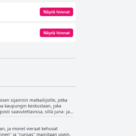
Näytä hinnat
Näytä hinnat
en sijainnin matkailijoille, jotka
kaa kaupungin keskustaan, joka
osti saavutettavissa, sillä juna- ja
hweiz -alueelle ja muihin lähellä
aan, ja monet vieraat kehuvat
rauhallisen ilmapiirin esimerkiksi
inen" ja "runsas" mainitaan usein,