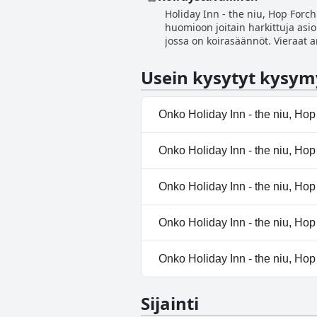
huoneet ja kylpyhuoneet, jotka o
Holiday Inn - the niu, Hop Forch
autotalli ja hissillä pääsy kaik
huomioon joitain harkittuja asioi
tehokkaasti eristettyjä huoneita ja hy
jossa on koirasäännöt. Vieraat 
epäjohdonmukaisuuksia kuitenkin
lemmikkien omistajille ilman ennakkoilmoitusta. Vaikka koirat ovat sallittuja ja yleisest
huolimatta yleinen palaute koros
rajoituksia. Lemmikkieläimistä 
Usein kysytyt kysym
ole tarjolla esimerkiksi vesikuppe
voisivat nauttia rauhallisen aterian lemmikkiensä kanssa. Lisäkustannuk
henkilökunnan joustavuus lemmik
Onko Holiday Inn - the niu, Ho
karvaisten ystäviensä kanssa. V
Ei, Holiday Inn - the niu, Hop 
Onko Holiday Inn - the niu, Ho
Ei, Holiday Inn - the niu, Hop 
Onko Holiday Inn - the niu, Ho
Kyllä, Holiday Inn - the niu, H
Onko Holiday Inn - the niu, Hop
Kyllä, Holiday Inn - the niu,
Onko Holiday Inn - the niu, Ho
Ei, Holiday Inn - the niu, Hop 
Sijainti