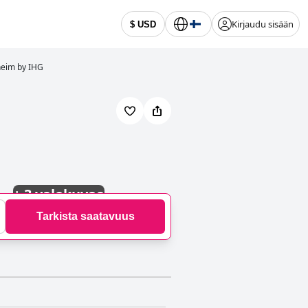
Kirjaudu sisään
$ USD
hheim by IHG
+
3 valokuvaa
Tarkista saatavuus