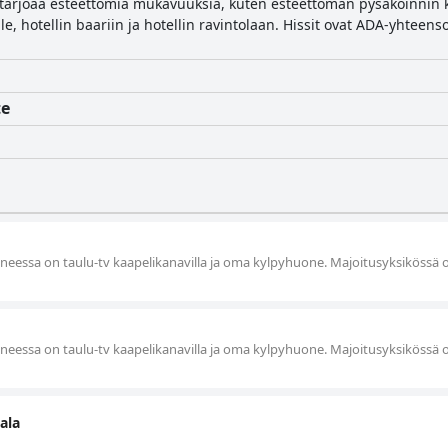
 tarjoaa esteettömiä mukavuuksia, kuten esteettömän pysäköinnin ko
e, hotellin baariin ja hotellin ravintolaan. Hissit ovat ADA-yhteenso
te
eessa on taulu-tv kaapelikanavilla ja oma kylpyhuone. Majoitusyksikössä 
eessa on taulu-tv kaapelikanavilla ja oma kylpyhuone. Majoitusyksikössä 
ala