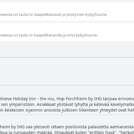
eessa on taulu-tv, kaapelikanavat ja yksityinen kylpyhuone.
eessa on taulu-tv kaapelikanavilla ja oma kylpyhuone.
tseva Holiday Inn - the niu, Hop Forchheim by IHG tarjoaa erinomais
 sen ympäristöön. Asiakkaat ylistävät lyhyttä ja kätevää kävelymat
n keskeisen sijainnin ansiosta julkisen liikenteen yhteydet ovat help
t myös läheisyyttä moottoritielle, mikä tekee hotellista
etkistä kiinnostuneille sijainti tarjoaa helpon pääsyn Fränkische Sc
heim by IHG saa yleisesti ottaen positiivista palautetta aamiaisest
elli sijaitsee vilkkaiden teiden ja juna-aseman lähellä, se säilyttää 
ua ja runsauden määrää. Ilmaukset kuten "erittäin hyvä", "herkull
ahdollisuuksia ja