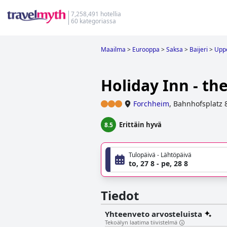
7,258,491 hotellia
60 kategoriassa
Maailma
>
Eurooppa
>
Saksa
>
Baijeri
>
Uppe
Holiday Inn - th
Forchheim
,
Bahnhofsplatz 
Erittäin hyvä
8.5
Tulopäivä - Lähtöpäivä
to, 27 8 - pe, 28 8
Tiedot
Yhteenveto arvosteluista
Tekoälyn laatima tiivistelmä