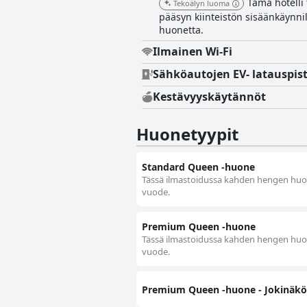
Tämä hotelli
Tekoälyn luoma
pääsyn kiinteistön sisäänkäynnill
huonetta.
Ilmainen Wi-Fi
Sähköautojen EV- latauspis
Kestävyyskäytännöt
Huonetyypit
Standard Queen -huone
Tässä ilmastoidussa kahden hengen huon
vuode.
Premium Queen -huone
Tässä ilmastoidussa kahden hengen huon
vuode.
Premium Queen -huone - Jokinäkö