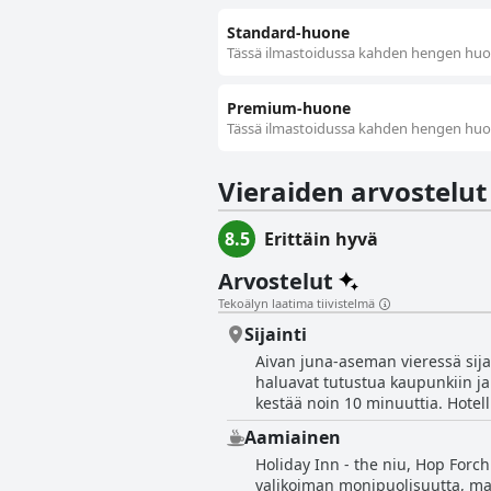
Standard-huone
Tässä ilmastoidussa kahden hengen huon
Premium-huone
Tässä ilmastoidussa kahden hengen huon
Vieraiden arvostelut
8.5
Erittäin hyvä
Arvostelut
Tekoälyn laatima tiivistelmä
Sijainti
Aivan juna-aseman vieressä sijai
haluavat tutustua kaupunkiin ja
kestää noin 10 minuuttia. Hotelli
linja-autoasemat ovat vain muutaman askeleen päässä. Matkailijat arvostava
Aamiainen
sopivan valinnan autoilijoille. R
Holiday Inn - the niu, Hop Forch
oleviin nähtävyyksiin. Vaikka hot
valikoiman monipuolisuutta, mak
nelinkertaisten ikkunoiden ansiosta. Hotellia ympäröivä alue on hyvin hoidettu ja tarjoaa erilaisia ruokailum