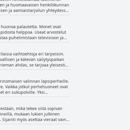
aisen ja huomaavaisen henkilökunnan
isen ja aamiaistarjoilun yhteydessä,
mä tekee vierailusta mukavan ja
kuudestaan, toiset vieraat kokivat
tkut raportoivat ongelmista, kuten
ä huonoa palautetta. Monet ovat
set kokemukset yhdistettiin usein
enkin olevan yksittäisiä, ja ne
npidosta helppoa. Useat arvostelut
ikana. Muutamat arvostelut viittasivat
istaa puhelimistaan televisioon ja
inen henkilökunta. Se on loistava
ilökunnan yleisestä
ista ylläpitää vakaata yhteyttä.
uneesta tiimistä, joka pyrkii
laisia vaihtoehtoja eri tarpeisiin.
iheisiin, sillä yhteys parani, kun
misen varaa.
rvallisen ja kätevän säilytyspaikan
 hieman ahdas, se tarjoaa yleisesti
tössä.
 pitivät kohtuullisena, kun taas
erinomaisen valinnan lapsiperheille.
a ilmaisia julkisia
lle. Vaikka jotkut perhehuoneet ovat
kut onnekkaat vieraat löysivät
i sukupolville. Yksi
aihtoehtoja vain 100 metrin päästä.
, sekä pienet pelit ajanvietteeksi,
lisella hinnalla, paikkojen rajoitettu
asänkyjä ei ole saatavilla ja lasten
eviin julkisiin
estään, mikä tekee siitä sopivan
 siihen, että hotellin pyrkimykset
lineillä, mukaan lukien julkinen
in mukavuuden perheystävälliseen
 Sijainti myös asettaa vieraat vain