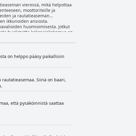
atieaseman vieressä, mikä helpottaa
enteeseen, moottoriteille ja
 teiden ja rautatieaseman
jen ikkunoiden ansiosta.
okavalioiden huomioimisesta. Jotkut
oista huolimatta kokonaiskokemus on
 lisäävät käyttömukavuutta. Vieraat
aisuuksia, erityisesti vilkkaiden
osta on helppo pääsy paikallisiin
ttävän lisän. Joitakin pieniä
yleistä mukavuutta ja vetovoimaa.
set tilat että huoneet on huomattu
enkilökunta, joka parantaa
lä rautatieasemaa. Siinä on baari,
e.
siin
inen pysäköinti tarjoaa halvempia
ovat hyvin varusteltuja
omaa, että pysäköinnistä saattaa
ystävällisellä henkilökunnalla ja
 edelleen positiivinen, mikä tekee