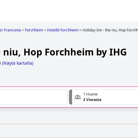
r Franconia
>
Forchheim
>
Hotellit Forchheim
>
Holiday Inn - the niu, Hop Forc
e niu, Hop Forchheim by IHG
8
(
Näytä kartalla
)
1 Huone
2 Vierasta