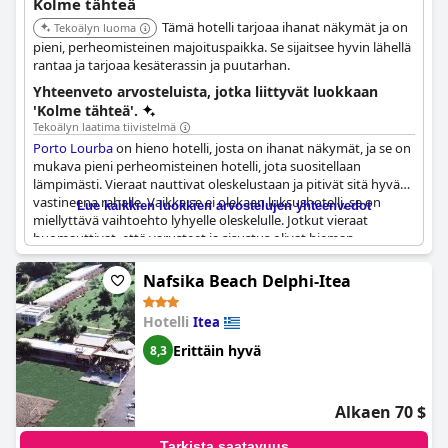
Kolme tähteä
Tämä hotelli tarjoaa ihanat näkymät ja on
Tekoälyn luoma
pieni, perheomisteinen majoituspaikka. Se sijaitsee hyvin lähellä
rantaa ja tarjoaa kesäterassin ja puutarhan.
Yhteenveto arvosteluista, jotka liittyvät luokkaan
'Kolme tähteä'.
Tekoälyn laatima tiivistelmä
Porto Lourba
on hieno hotelli, josta on ihanat näkymät, ja se on
mukava pieni perheomisteinen hotelli, jota suositellaan
lämpimästi. Vieraat nauttivat oleskelustaan ja pitivät sitä hyvänä
vastineena rahalle. Vaikka se ei olekaan luksushotelli, se on
Lue kaikkien luokkien arvostelujen yhteenvedot
miellyttävä vaihtoehto lyhyelle oleskelulle. Jotkut vieraat
huomauttivat, että varusteet ja sisustus olivat hieman
vanhentuneita ja yksinkertaisia, mutta kaiken kaikkiaan se on
hyväksyttävä valinta budjettiystävälliseen oleskeluun. Sijaitsee
Nafsika Beach Delphi-Itea
lähellä Galaxidia, joten se on hyvä vaihtoehto niille, jotka
haluavat tutustua alueeseen.
Hotelli
Itea
Erittäin hyvä
8,3
Alkaen 70 $
Tarkista saatavuus