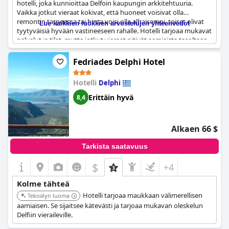
hotelli, joka kunnioittaa Delfoin kaupungin arkkitehtuuria.
Vaikka jotkut vieraat kokivat, että huoneet voisivat olla
remontin tarpeessa tai hinta voisi olla alhaisempi, toiset olivat
Lue kaikkien luokkien arvostelujen yhteenvedot
tyytyväisiä hyvään vastineeseen rahalle. Hotelli tarjoaa mukavat
palvelut ja tilat, mutta jotkut vieraat pitivät aamiaista tasoltaan
heikkona. Hotellilla on hyvä sijainti, ja pysäköintipaikan
löytäminen samalta kadulta on helppoa. Joillakin vierailla oli
Fedriades Delphi Hotel
kuitenkin ongelmia melutason ja pienen hissin kanssa. Joistakin
pettymyksistä huolimatta vieraat olivat yleisesti yhtä mieltä
Hotelli
Delphi
siitä, että hotelli on siisti, tyypillinen hotelli, jossa on hyvä hinta-
laatusuhde.
Erittäin hyvä
8,4
Alkaen 66 $
Tarkista saatavuus
$
+4
Kolme tähteä
Hotelli tarjoaa maukkaan välimerellisen
Tekoälyn luoma
aamiaisen. Se sijaitsee kätevästi ja tarjoaa mukavan oleskelun
Delfiin vieraileville.