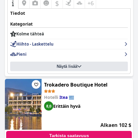
$
+6
Tiedot
Kategoriat
Kolme tähteä
Hiihto - Laskettelu
Pieni
Näytä lisää
Trokadero Boutique Hotel
Hotelli
Itea
Erittäin hyvä
8,0
Alkaen 102 $
Tarkista saatavuus