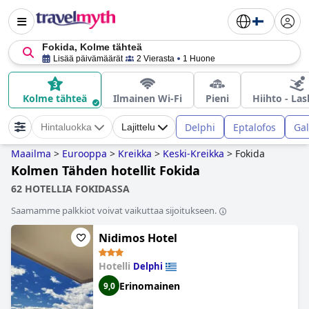
Fokida, Kolme tähteä
Lisää päivämäärät
2 Vierasta
1 Huone
Kolme tähteä
Ilmainen Wi-Fi
Pieni
Hiihto - Las
Delphi
Eptalofos
Gal
Hintaluokka
Lajittelu
Maailma
>
Eurooppa
>
Kreikka
>
Keski-Kreikka
>
Fokida
Kolmen Tähden hotellit Fokida
62 HOTELLIA FOKIDASSA
Saamamme palkkiot voivat vaikuttaa sijoitukseen.
Nidimos Hotel
Hotelli
Delphi
Erinomainen
9,0