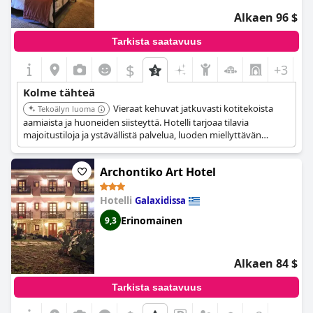
Alkaen 96 $
Tarkista saatavuus
$
+3
Kolme tähteä
Vieraat kehuvat jatkuvasti kotitekoista
Tekoälyn luoma
aamiaista ja huoneiden siisteyttä. Hotelli tarjoaa tilavia
majoitustiloja ja ystävällistä palvelua, luoden miellyttävän
ilmapiirin ja erinomaisen vastineen rahalle.
Archontiko Art Hotel
Hotelli
Galaxidissa
Erinomainen
9,3
Alkaen 84 $
Tarkista saatavuus