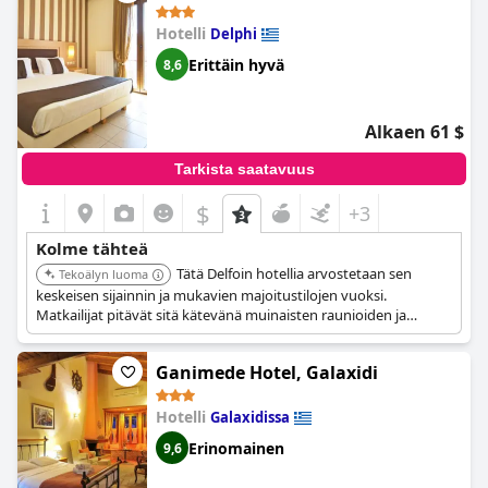
sydämessä sijaitsevassa hotellissa.
Hotelli
Delphi
Erittäin hyvä
8,6
Alkaen 61 $
Tarkista saatavuus
$
+3
Kolme tähteä
Tätä Delfoin hotellia arvostetaan sen
Tekoälyn luoma
keskeisen sijainnin ja mukavien majoitustilojen vuoksi.
Matkailijat pitävät sitä kätevänä muinaisten raunioiden ja
paikallisten nähtävyyksien vierailuun.
Ganimede Hotel, Galaxidi
Hotelli
Galaxidissa
Erinomainen
9,6