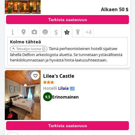
Alkaen 50 $
Tarkista saatavuus
$
+4
Kolme tähteä
Tämä perheomisteinen hotelli sijaitsee
Tekoälyn luoma
lähellä Delfoin arkeologista aluetta. Se tunnetaan ystävällisestä
henkilökunnastaan ja hyvästä hinta-laatusuhteestaan.
Lilea's Castle
Hotelli
Lilaia
Erinomainen
9,5
Tarkista saatavuus