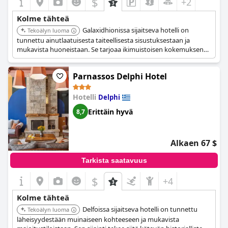
$
+2
Kolme tähteä
Galaxidhionissa sijaitseva hotelli on
Tekoälyn luoma
tunnettu ainutlaatuisesta taiteellisesta sisustuksestaan ja
mukavista huoneistaan. Se tarjoaa ikimuistoisen kokemuksen
yhdistämällä perinteisen viehätyksen ja modernit mukavuudet.
Parnassos Delphi Hotel
Hotelli
Delphi
Erittäin hyvä
8,7
Alkaen 67 $
Tarkista saatavuus
$
+4
Kolme tähteä
Delfoissa sijaitseva hotelli on tunnettu
Tekoälyn luoma
läheisyydestään muinaiseen kohteeseen ja mukavista