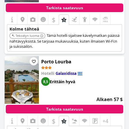
Tarkista saatavuus
$
Kolme tähteä
Tämä hotelli sijaitsee kävelymatkan päässä
Tekoälyn luoma
nähtävyyksistä. Se tarjoaa mukavuuksia, kuten ilmaisen Wi-Fi:n
ja suksisäilön.
Porto Lourba
Hotelli
Galaxidissa
Erittäin hyvä
8,5
Alkaen 57 $
Tarkista saatavuus
$
+4