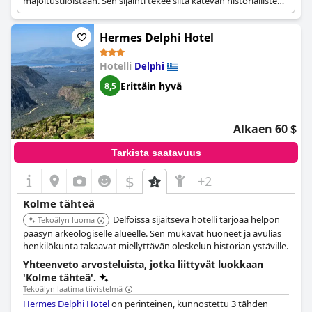
majoitustiloistaan. Sen sijainti tekee siitä kätevän historiallisten
maamerkkien tutkimiseen.
Hermes Delphi Hotel
Hotelli
Delphi
Erittäin hyvä
8,5
Alkaen 60 $
Tarkista saatavuus
$
+2
Kolme tähteä
Delfoissa sijaitseva hotelli tarjoaa helpon
Tekoälyn luoma
pääsyn arkeologiselle alueelle. Sen mukavat huoneet ja avulias
henkilökunta takaavat miellyttävän oleskelun historian ystäville.
Yhteenveto arvosteluista, jotka liittyvät luokkaan
'Kolme tähteä'.
Tekoälyn laatima tiivistelmä
Hermes Delphi Hotel
on perinteinen, kunnostettu 3 tähden