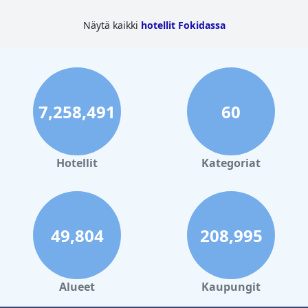
Näytä kaikki
hotellit Fokidassa
7,258,491
60
Hotellit
Kategoriat
49,804
208,995
Alueet
Kaupungit