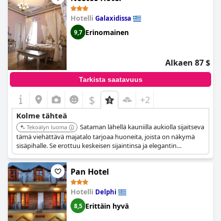
Hotelli
Galaxidissa
Erinomainen
9,7
Alkaen 87 $
Tarkista saatavuus
$
+2
Kolme tähteä
Sataman lähellä kauniilla aukiolla sijaitseva
Tekoälyn luoma
tämä viehättävä majatalo tarjoaa huoneita, joista on näkymä
sisäpihalle. Se erottuu keskeisen sijaintinsa ja elegantin
ilmapiirinsä ansiosta.
Pan Hotel
Hotelli
Delphi
Erittäin hyvä
8,5