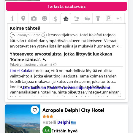
Tarkista saatavuus
$
+1
Kolme tähteä
Iteassa sijaitseva Hotel Kalafati tarjoaa
Tekoälyn luoma
kätevän tukikohdan ympäröivän alueen tutkimiseen. Vieraat
arvostavat sen ystävällistä ilmapiiriä ja mukavia huoneita, mikä
tekee siitä erinomaisen hinta-laatusuhteeltaan.
Yhteenveto arvosteluista, jotka liittyvät luokkaan
'Kolme tähteä'.
Tekoälyn laatima tiivistelmä
Hotel Kalafati
todistaa, että on mahdollista löytää edullisia
vaihtoehtoja, jotka eivät tingi laadusta. Tämä kolmen tähden
hotelli tarjoaa mukavan ja kutsuvan ilmapiirin, joka tuntuu
kodilta, arvostelujen mukaan. Vaikka jotkut pitävät sitä
Lue kaikkien luokkien arvostelujen yhteenvedot
vanhanaikaisena hotellina, hinta oikeuttaa vintage-tunnelman.
Hotellin sijainti ja hinta ovat joitain kohokohtia, mikä tekee siitä
hyvän valinnan niille, jotka etsivät keskitason majoitusta. Jotkut
arvostelijat suosittelivat lisäämään pyykkinarun huoneisiin ja
Acropole Delphi City Hotel
toiset kritisoivat tavanomaista kansainvälistä aamiaista. Kaiken
kaikkiaan
Hotel Kalafati
tarjoaa erinomaista vastinetta rahalle
Hotelli
Delphi
erinomaisella hinta-laatusuhteella.
Erittäin hyvä
8,6