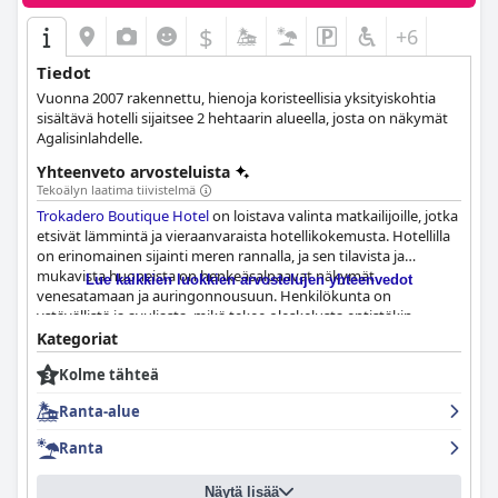
$
+6
Tiedot
Vuonna 2007 rakennettu, hienoja koristeellisia yksityiskohtia
sisältävä hotelli sijaitsee 2 hehtaarin alueella, josta on näkymät
Agalisinlahdelle.
Yhteenveto arvosteluista
Tekoälyn laatima tiivistelmä
Trokadero Boutique Hotel
on loistava valinta matkailijoille, jotka
etsivät lämmintä ja vieraanvaraista hotellikokemusta. Hotellilla
on erinomainen sijainti meren rannalla, ja sen tilavista ja
mukavista huoneista on henkeäsalpaavat näkymät
Lue kaikkien luokkien arvostelujen yhteenvedot
venesatamaan ja auringonnousuun. Henkilökunta on
ystävällistä ja avuliasta, mikä tekee oleskelusta entistäkin
miellyttävämmän. Asiakkaat voivat nauttia suorasta pääsystä
Kategoriat
yksityiselle rannalle ja helposta pysäköinnistä. Aamiainen on
Kolme tähteä
herkullinen, runsas ja antelias, ja siinä on monia eri vaihtoehtoja
jokaiseen makuun. Huoneet ovat siistejä ja tilavia, ja niissä on
Ranta-alue
mukavat sängyt ja upeat merinäköalat. Hotellin henkilökunta
on erinomaista, ja monet vieraat kuvaavat heitä ystävällisiksi,
Ranta
avuliaiksi ja huomaavaisiksi. Hotellin suora pääsy rannalle ja
kaunis, rauhallinen ympäristö tekevät siitä erinomaisen valinnan
Näytä lisää
rantalomalle. Pysäköinti Trokadero Boutique -hotellissa on