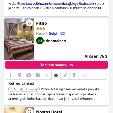
ystävällisellä henkilökunnalla ja upeilla näköaloilla. Hotellin tiloja
Lue kaikkien luokkien arvostelujen yhteenvedot
ja palveluita voidaan kuvailla ikääntyneiksi, mutta se onnistuu
silti tarjoamaan erinomaista vastinetta rahalle, ja sitä
suositellaan lämpimästi budjettitietoisille matkailijoille.
Huolimatta joistakin äänieristysongelmista huoneet ovat siistejä
Pitho
ja viihtyisiä. Kaiken kaikkiaan
Olympic Hotel
on poikkeuksellinen
valinta tiukalla budjetilla oleville, jotka etsivät upeaa majoitusta.
Hotelli
Delphi
Erinomainen
9,2
Alkaen 76 $
Tarkista saatavuus
$
+3
Kolme tähteä
Pitho Hotel sijaitsee keskeisellä paikalla
Tekoälyn luoma
Delfoissa tarjoten moderneja ja tilavia majoitustiloja lähellä
arkeologisia kohteita. Asiakkaat ovat jatkuvasti kehuneet
henkilökunnan avuliaisuutta ja aamiaisen laatua.
Nostos Hotel