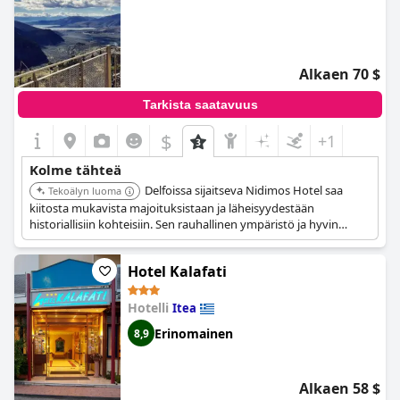
Alkaen 70 $
Tarkista saatavuus
$
+1
Kolme tähteä
Delfoissa sijaitseva Nidimos Hotel saa
Tekoälyn luoma
kiitosta mukavista majoituksistaan ja läheisyydestään
historiallisiin kohteisiin. Sen rauhallinen ympäristö ja hyvin
hoidetut tilat tekevät siitä suosituimman valinnan vierailijoille,
jotka ovat kiinnostuneita tutustumaan Delfoin rikkaaseen
Hotel Kalafati
perintöön.
Hotelli
Itea
Erinomainen
8,9
Alkaen 58 $