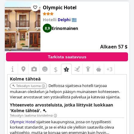
Olympic Hotel
Hotelli
Delphi
Erinomainen
8,9
Alkaen 57 $
Tarkista saatavuus
$
+3
Kolme tähteä
Delfoissa sijaitseva hotelli tarjoaa
Tekoälyn luoma
mukavan oleskelun ja helpon pääsyn muinaiseen kohteeseen.
Vieraat arvostavat sen ystävällistä palvelua ja kätevää sijaintia.
Yhteenveto arvosteluista, jotka liittyvät luokkaan
'Kolme tähteä'.
Tekoälyn laatima tiivistelmä
Olympic Hotel
sijaitsee kaupungissa, jossa on tyypillisesti
korkeat standardit, ja se ei ehkä ole ylellisin saatavilla oleva
vaihtoehto, mutta se korvaa sen enemmän kuin hyvin