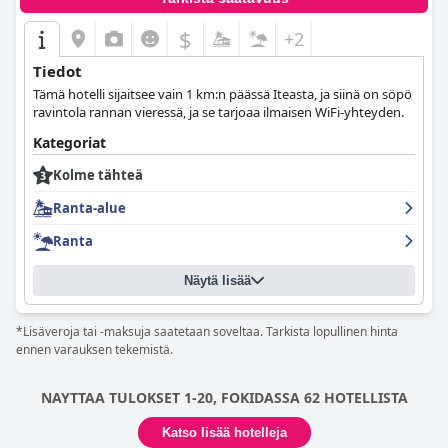
$
+2
Tiedot
Tämä hotelli sijaitsee vain 1 km:n päässä Iteasta, ja siinä on söpö
ravintola rannan vieressä, ja se tarjoaa ilmaisen WiFi-yhteyden.
Kategoriat
Kolme tähteä
Ranta-alue
Ranta
Näytä lisää
*Lisäveroja tai -maksuja saatetaan soveltaa. Tarkista lopullinen hinta
ennen varauksen tekemistä.
NAYTTAA TULOKSET 1-20, FOKIDASSA 62 HOTELLISTA
Katso lisää hotelleja