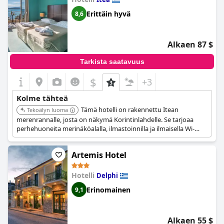
Erittäin hyvä
8,6
Alkaen 87 $
Tarkista saatavuus
$
+3
Kolme tähteä
Tämä hotelli on rakennettu Itean
Tekoälyn luoma
merenrannalle, josta on näkymä Korintinlahdelle. Se tarjoaa
perhehuoneita merinäköalalla, ilmastoinnilla ja ilmaisella Wi-
Fi:llä.
Artemis Hotel
Hotelli
Delphi
Erinomainen
9,1
Alkaen 55 $