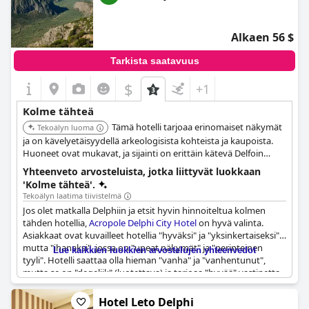
Alkaen 56 $
Tarkista saatavuus
$
+1
Kolme tähteä
Tämä hotelli tarjoaa erinomaiset näkymät
Tekoälyn luoma
ja on kävelyetäisyydellä arkeologisista kohteista ja kaupoista.
Huoneet ovat mukavat, ja sijainti on erittäin kätevä Delfoin
tutkimiseen.
Yhteenveto arvosteluista, jotka liittyvät luokkaan
'Kolme tähteä'.
Tekoälyn laatima tiivistelmä
Jos olet matkalla Delphiin ja etsit hyvin hinnoiteltua kolmen
tähden hotellia,
Acropole Delphi City Hotel
on hyvä valinta.
Asiakkaat ovat kuvailleet hotellia "hyväksi" ja "yksinkertaiseksi",
mutta "ihanaksi", jossa on "upeat näkymät" ja "perinteinen
Lue kaikkien luokkien arvostelujen yhteenvedot
tyyli". Hotelli saattaa olla hieman "vanha" ja "vanhentunut",
mutta se on "degelijk" (luotettava) ja tarjoaa "hyvää" vastinetta
hinnalleen. Jotkin tilat ovat "vieillissants" (kuluneet), mutta
kaiken kaikkiaan vieraat näyttävät viihtyvän tässä Delphin
Hotel Leto Delphi