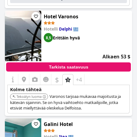
fantastinen, sillä hotellilla on oma pysäköintialue. Sängyt ovat
mukavat ja tarjoavat erinomaisen nukkumiskokemuksen.
Kaiken kaikkiaan
Trokadero Boutique Hotel
Hotel Varonos
on henkeäsalpaava
paikka upealla rannalla, joka tekee vierailusta unohtumattoman.
Hotelli
Delphi
Erittäin hyvä
8,5
Alkaen 53 $
Tarkista saatavuus
$
+4
Kolme tähteä
Varonos tarjoaa mukavaa majoitusta ja
Tekoälyn luoma
kätevän sijainnin. Se on hyvä vaihtoehto matkailijoille, jotka
etsivät miellyttävää oleskelua Delfoissa.
Galini Hotel
Hotelli
Itea