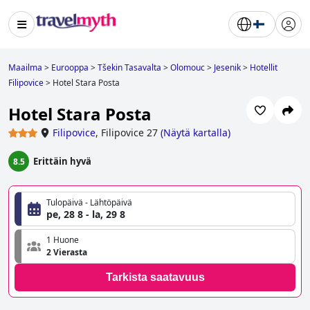
Maailma
>
Eurooppa
>
Tšekin Tasavalta
>
Olomouc
>
Jesenik
>
Hotellit
Filipovice
>
Hotel Stara Posta
Hotel Stara Posta
Filipovice
,
Filipovice 27
(
Näytä kartalla
)
Erittäin hyvä
8.5
Tulopäivä - Lähtöpäivä
pe, 28 8 - la, 29 8
1 Huone
2 Vierasta
Tarkista saatavuus