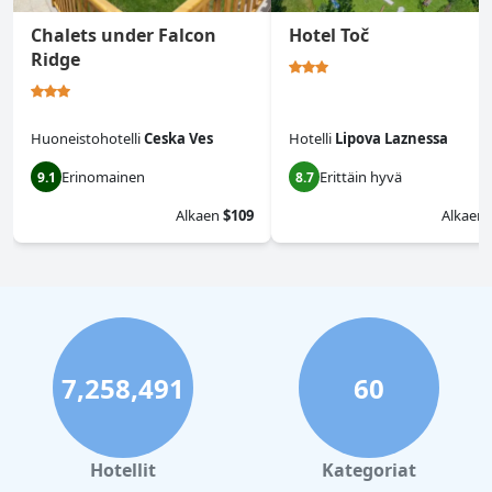
Chalets under Falcon
Hotel Toč
Ridge
Huoneistohotelli
Ceska Ves
Hotelli
Lipova Laznessa
Erinomainen
Erittäin hyvä
9.1
8.7
Alkaen
$109
Alkaen
7,258,491
60
Hotellit
Kategoriat