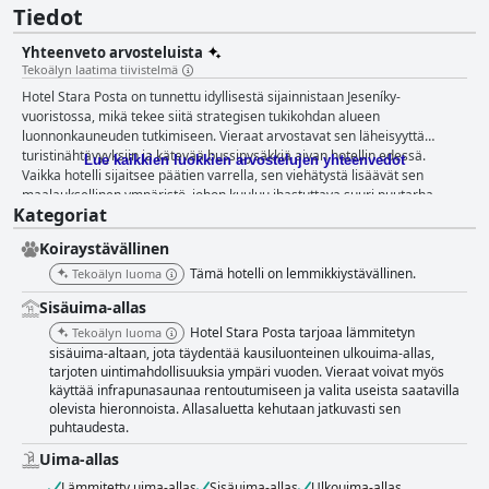
Tiedot
Yhteenveto arvosteluista
Tekoälyn laatima tiivistelmä
Hotel Stara Posta on tunnettu idyllisestä sijainnistaan Jeseníky-
vuoristossa, mikä tekee siitä strategisen tukikohdan alueen
luonnonkauneuden tutkimiseen. Vieraat arvostavat sen läheisyyttä
turistinähtävyyksiin ja kätevää bussipysäkkiä aivan hotellin edessä.
Lue kaikkien luokkien arvostelujen yhteenvedot
Vaikka hotelli sijaitsee päätien varrella, sen viehätystä lisäävät sen
maalauksellinen ympäristö, johon kuuluu ihastuttava suuri puutarha.
Kategoriat
Tämä strateginen sijainti on täydellinen vaellusretkille kesällä ja hiihtoon
talvella, ja monet mielenkiintoiset paikat ovat lyhyen ajomatkan päässä.
Koiraystävällinen
Aamiaiskokemus Hotel Stara Postassa on erittäin kiitettävä, ja se sisältää
runsaan ja monipuolisen valikoiman, joka sopii kaikkiin makuihin. Vieraat
Tämä hotelli on lemmikkiystävällinen.
Tekoälyn luoma
mainitsevat usein ruoan runsauden ja korkean laadun, ja herkulliset
Sisäuima-allas
munakokkelit korostuvat usein. Ystävällisen ja avuliaan henkilökunnan
erinomainen palvelu parantaa entisestään ruokailukokemusta
Hotel Stara Posta tarjoaa lämmitetyn
Tekoälyn luoma
varmistaen, että aamiainen on ikimuistoinen osa oleskelua. Myös hotellin
sisäuima-altaan, jota täydentää kausiluonteinen ulkouima-allas,
illallinen saa paljon kiitosta erinomaisesta ruoastaan. Vieraat nauttivat
tarjoten uintimahdollisuuksia ympäri vuoden. Vieraat voivat myös
käyttää infrapunasaunaa rentoutumiseen ja valita useista saatavilla
erilaisista herkullisista vaihtoehdoista, mukaan lukien laaja valikoima
olevista hieronnoista. Allasaluetta kehutaan jatkuvasti sen
ruokia kohtuullisin hinnoin. Ravintola erottuu edukseen laadukkaalla
puhtaudesta.
ruoallaan ja joustavuudellaan, mikä edistää hotellin yleistä positiivista
ruokailukokemusta. Hotel Stara Postan huoneet tarjoavat sekoituksen
Uima-allas
positiivisia ja vähemmän suotuisia näkökohtia. Vieraat arvostavat
Lämmitetty uima-allas
Sisäuima-allas
Ulkouima-allas