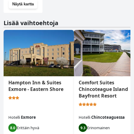
Näytä kartta
Lisää vaihtoehtoja
Hampton Inn & Suites
Comfort Suites
Exmore - Eastern Shore
Chincoteague Island
Bayfront Resort
Hotelli
Exmore
Hotelli
Chincoteaguessa
Erittäin hyvä
Erinomainen
8.0
9.3