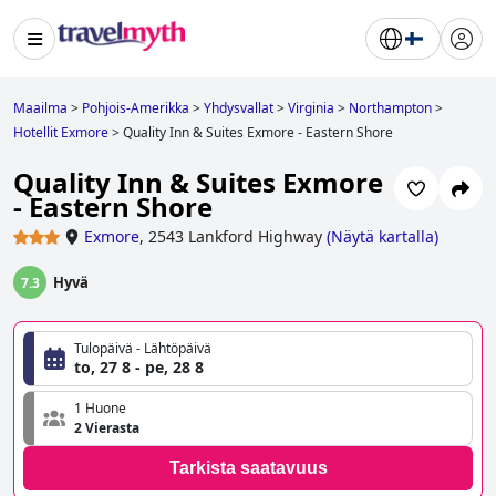
Maailma
>
Pohjois-Amerikka
>
Yhdysvallat
>
Virginia
>
Northampton
>
Hotellit Exmore
>
Quality Inn & Suites Exmore - Eastern Shore
Quality Inn & Suites Exmore
- Eastern Shore
Exmore
,
2543 Lankford Highway
(
Näytä kartalla
)
Hyvä
7.3
Tulopäivä - Lähtöpäivä
to, 27 8 - pe, 28 8
1 Huone
2 Vierasta
Tarkista saatavuus