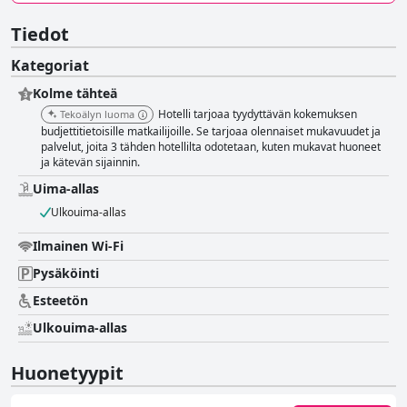
Tiedot
Kategoriat
Kolme tähteä
Hotelli tarjoaa tyydyttävän kokemuksen
Tekoälyn luoma
budjettitietoisille matkailijoille. Se tarjoaa olennaiset mukavuudet ja
palvelut, joita 3 tähden hotellilta odotetaan, kuten mukavat huoneet
ja kätevän sijainnin.
Uima-allas
Ulkouima-allas
Ilmainen Wi-Fi
Pysäköinti
Esteetön
Ulkouima-allas
Huonetyypit