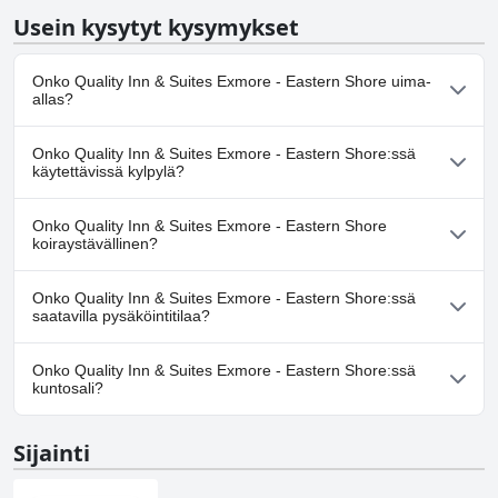
Usein kysytyt kysymykset
Onko Quality Inn & Suites Exmore - Eastern Shore uima-
allas?
Kyllä, Quality Inn & Suites Exmore - Eastern Shore:ssä on uima-
Onko Quality Inn & Suites Exmore - Eastern Shore:ssä
allas/altaita, jotka kuuluvat yhteen tai useampaan seuraavista
käytettävissä kylpylä?
luokista: Ulkouima-allas.
Ei, Quality Inn & Suites Exmore - Eastern Shore ei tarjoa kylpylää.
Onko Quality Inn & Suites Exmore - Eastern Shore
koiraystävällinen?
Ei, Quality Inn & Suites Exmore - Eastern Shore ei salli koiria.
Onko Quality Inn & Suites Exmore - Eastern Shore:ssä
saatavilla pysäköintitilaa?
Kyllä, Quality Inn & Suites Exmore - Eastern Shore tarjoaa
Onko Quality Inn & Suites Exmore - Eastern Shore:ssä
pysäköintimahdollisuuden.
kuntosali?
Ei, Quality Inn & Suites Exmore - Eastern Shore ei ole kuntosalia.
Sijainti