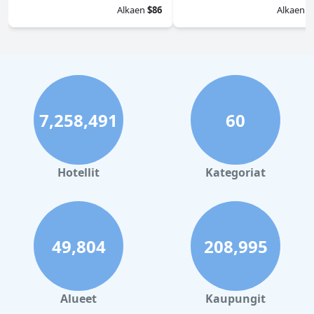
Alkaen
$86
Alkaen
$
7,258,491
60
Hotellit
Kategoriat
49,804
208,995
Alueet
Kaupungit