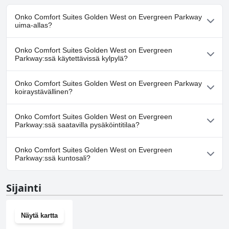
Onko Comfort Suites Golden West on Evergreen Parkway
uima-allas?
Kyllä, Comfort Suites Golden West on Evergreen Parkway:ssä on
Onko Comfort Suites Golden West on Evergreen
uima-allas/altaita, jotka kuuluvat yhteen tai useampaan
Parkway:ssä käytettävissä kylpylä?
seuraavista luokista: Lämmitetty uima-allas, Sisäuima-allas.
Ei, Comfort Suites Golden West on Evergreen Parkway ei tarjoa
Onko Comfort Suites Golden West on Evergreen Parkway
kylpylää.
koiraystävällinen?
Kyllä, Comfort Suites Golden West on Evergreen Parkway
Onko Comfort Suites Golden West on Evergreen
toivottaa koirat tervetulleiksi.
Parkway:ssä saatavilla pysäköintitilaa?
Kyllä, Comfort Suites Golden West on Evergreen Parkway tarjoaa
Onko Comfort Suites Golden West on Evergreen
pysäköintimahdollisuuden.
Parkway:ssä kuntosali?
Kyllä, Comfort Suites Golden West on Evergreen Parkway on
Sijainti
kuntosali.
Näytä kartta