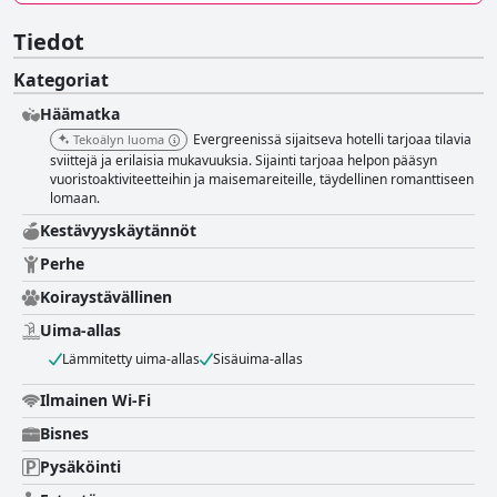
Tiedot
Kategoriat
Häämatka
Evergreenissä sijaitseva hotelli tarjoaa tilavia
Tekoälyn luoma
sviittejä ja erilaisia mukavuuksia. Sijainti tarjoaa helpon pääsyn
vuoristoaktiviteetteihin ja maisemareiteille, täydellinen romanttiseen
lomaan.
Kestävyyskäytännöt
Perhe
Koiraystävällinen
Uima-allas
Lämmitetty uima-allas
Sisäuima-allas
Ilmainen Wi-Fi
Bisnes
Pysäköinti