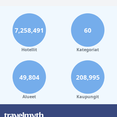
7,258,491
60
Hotellit
Kategoriat
49,804
208,995
Alueet
Kaupungit