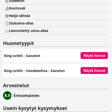
Esteetön
Kuntosali
Neljä tähteä
Sisäuima-allas
Lämmitetty uima-allas
Huonetyypit
King-sviitti - Savuton
Näytä hinnat
King-sviitti - Vuodesohva - Savuton
Näytä hinnat
Arvostelut
8.9
Erinomainen
Usein kysytyt kysymykset