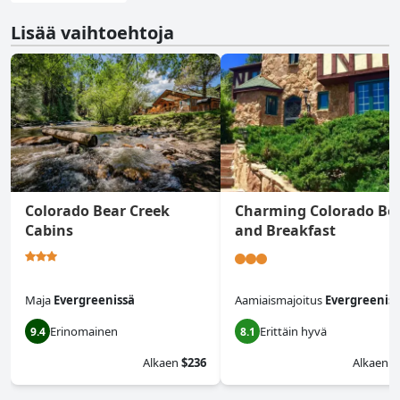
Lisää vaihtoehtoja
Colorado Bear Creek
Charming Colorado Be
Cabins
and Breakfast
Maja
Evergreenissä
Aamiaismajoitus
Evergreeniss
Erinomainen
Erittäin hyvä
9.4
8.1
Alkaen
$236
Alkaen
$