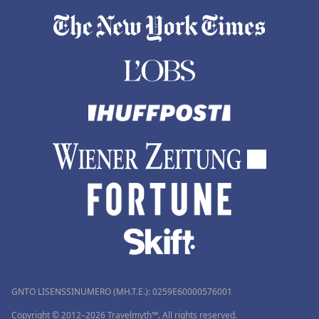
GNTO LISENSSINUMERO (MH.T.E.): 0259Ε60000576001
Copyright © 2012–2026 Travelmyth™. All rights reserved.