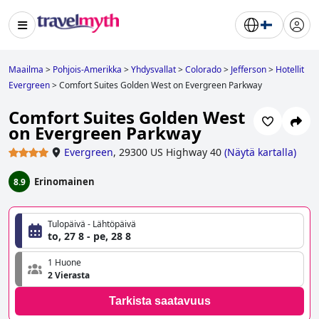
Maailma
>
Pohjois-Amerikka
>
Yhdysvallat
>
Colorado
>
Jefferson
>
Hotellit
Evergreen
>
Comfort Suites Golden West on Evergreen Parkway
Comfort Suites Golden West
on Evergreen Parkway
Evergreen
,
29300 US Highway 40
(
Näytä kartalla
)
Erinomainen
8.9
Tulopäivä - Lähtöpäivä
to, 27 8 - pe, 28 8
1 Huone
2 Vierasta
Tarkista saatavuus